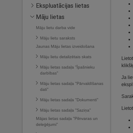
Ekspluatācijas lietas
Māju lietas
Māju lietu darba vide
Māju lietu saraksts
Jaunas Māju lietas izveidošana
Māju lietu detalizētais skats
Lieto
klikš
Māju lietas sadaļa "Īpašnieku
darbības"
Ja li
Māju lietas sadaļa "Pārvaldīšanas
ekspl
dati"
Sarak
Māju lietas sadaļa "Dokumenti"
Lietot
Māju lietas sadaļa "Saziņa"
Mājas lietas sadaļa "Pilnvaras un
deleģējumi"