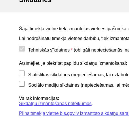
statusa
BIS reģistri
BIS mobile lietotne
Šajā tīmekļa vietnē tiek izmantotas vietnes īpašnieka 
For non-residents
Lai nodrošinātu tīmekļa vietnes darbību, tiek izmanto
Tehniskās sīkdatnes
*
(obligāti nepieciešamās, nav
Noderīgi
Atzīmējiet, ja piekrītat papildu sīkdatņu izmantošanai:
Statistikas sīkdatnes (nepieciešamas, lai uzlabo
Privātuma politika
Sociālo mediju sīkdatnes (nepieciešamas, lai mēs 
BIS lietošanas noteikumi
Lapas karte
Vairāk informācijas:
Sīkdatņu izmantošanas noteikumos
.
Piekļūstamības paziņojums
Pilns tīmekļa vietnē bis.gov.lv izmantoto sīkdatņu sara
BIS mobile lietošanas noteikumi