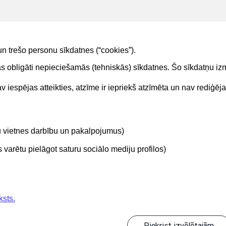
un trešo personu sīkdatnes (“cookies”).
tas obligāti nepieciešamās (tehniskās) sīkdatnes. Šo sīkdatņu 
 iespējas atteikties, atzīme ir iepriekš atzīmēta un nav rediģēj
Kontakti
Sekojie
tu vietnes darbību un pakalpojumus)
BIS atbalsta dienesta tālrunis:
+371 62004010
varētu pielāgot saturu sociālo mediju profilos)
ksts.
Piekrist izvēlētajām