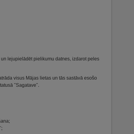
 un lejupielādēt pielikumu datnes, izdarot peles
 atrāda visus Mājas lietas un tās sastāvā esošo
 statusā "Sagatave".
šana;
";