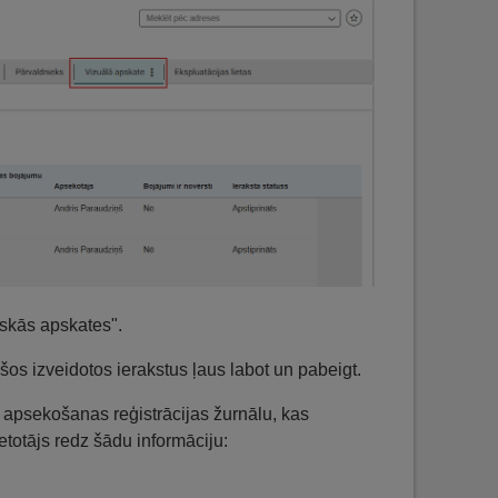
iskās apskates".
os izveidotos ierakstus ļaus labot un pabeigt.
s apsekošanas reģistrācijas žurnālu, kas
ietotājs redz šādu informāciju: