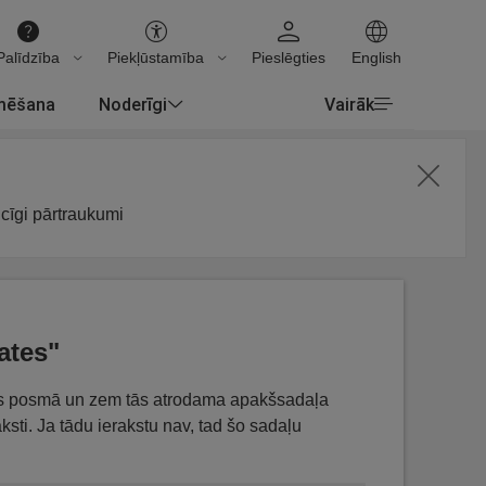
Palīdzība
Piekļūstamība
Pieslēgties
English
rmēšana
Noderīgi
Vairāk
icīgi pārtraukumi
ates"
es posmā un zem tās atrodama apakšsadaļa
raksti. Ja tādu ierakstu nav, tad šo sadaļu