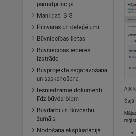
pamatprincipi
Mani dati BIS
Pilnvaras un deleģējumi
Būvniecības lietas
Būvniecības ieceres
izstrāde
Būvprojekta sagatavošana
un saskaņošana
Attēl
Iesniedzamie dokumenti
līdz būvdarbiem
Šajā 
Būvdarbi un Būvdarbu
Mājas
žurnāls
reģis
Nodošana ekspluatācijā