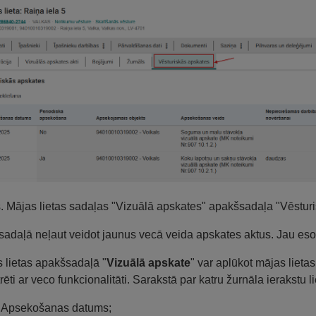
s. Mājas lietas sadaļas "Vizuālā apskates" apakšsadaļa "Vēstur
sadaļā neļaut veidot jaunus vecā veida apskates aktus. Jau esoš
 lietas apakšsadaļā "
Vizuālā apskate
" var aplūkot mājas lieta
trēti ar veco funkcionalitāti. Sarakstā par katru žurnāla ierakstu l
Apsekošanas datums;