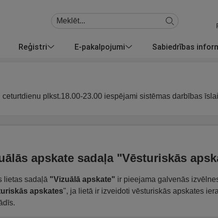
Reģistri
E-pakalpojumi
Sabiedrības info
u ceturtdienu plkst.18.00-23.00 iespējami sistēmas darbības īsla
uālās apskate sadaļa "Vēsturiskās apsk
 lietas sadaļā
"Vizuālā apskate"
ir pieejama galvenās izvēln
uriskās apskates
", ja lietā ir izveidoti vēsturiskās apskates ie
ādīs.