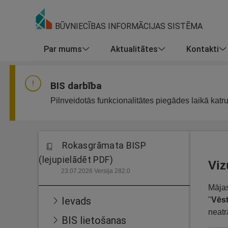
BŪVNIECĪBAS INFORMĀCIJAS SISTĒMA
Par mums
Aktualitātes
Kontakti
BIS darbība
Pilnveidotās funkcionalitātes piegādes laikā katr
Rokasgrāmata BISP
(lejupielādēt PDF)
Viz
23.07.2026 Versija 282.0
Mājas
Ievads
"
Vēst
neatr
BIS lietošanas