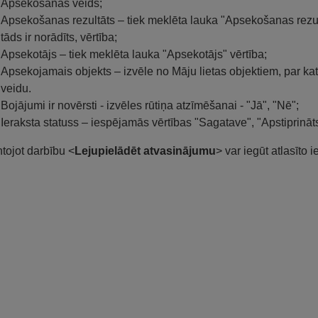
Apsekošanas veids;
Apsekošanas rezultāts – tiek meklēta lauka "Apsekošanas rezul
tāds ir norādīts, vērtība;
Apsekotājs – tiek meklēta lauka "Apsekotājs" vērtība;
Apsekojamais objekts – izvēle no Māju lietas objektiem, par ka
veidu.
Bojājumi ir novērsti - izvēles rūtiņa atzīmēšanai - "Jā", "Nē";
Ieraksta statuss – iespējamās vērtības "Sagatave", "Apstiprināt
tojot darbību <
Lejupielādēt atvasinājumu
> var iegūt atlasīto