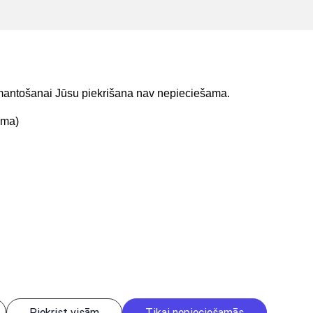
izmantošanai Jūsu piekrišana nav nepieciešama.
ama)
t mums
Lejupielādejiet
lietojumprogrammu
Piekrist visām
Tikai nepieciešamās