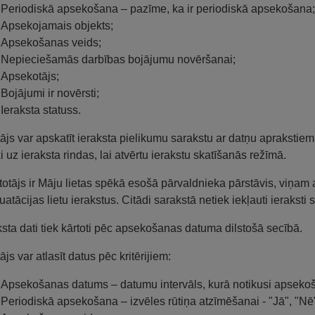
Periodiskā apsekošana – pazīme, ka ir periodiskā apsekošana;
Apsekojamais objekts;
Apsekošanas veids;
Nepieciešamās darbības bojājumu novēršanai;
Apsekotājs;
Bojājumi ir novērsti;
Ieraksta statuss.
tājs var apskatīt ieraksta pielikumu sarakstu ar datņu aprakstiem
ķi uz ieraksta rindas, lai atvērtu ierakstu skatīšanās režīmā.
etotājs ir Māju lietas spēkā esošā pārvaldnieka pārstāvis, viņam
uatācijas lietu ierakstus. Citādi sarakstā netiek iekļauti ieraksti
sta dati tiek kārtoti pēc apsekošanas datuma dilstošā secībā.
ājs var atlasīt datus pēc kritērijiem:
Apsekošanas datums – datumu intervāls, kurā notikusi apseko
Periodiskā apsekošana – izvēles rūtiņa atzīmēšanai - "Jā", "Nē