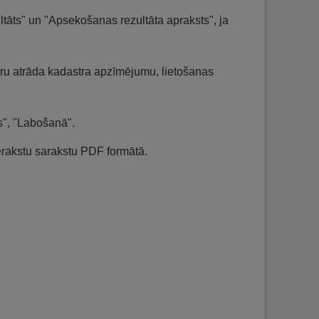
tāts" un "Apsekošanas rezultāta apraksts", ja
tru atrāda kadastra apzīmējumu, lietošanas
s", "Labošanā".
 ierakstu sarakstu PDF formātā.