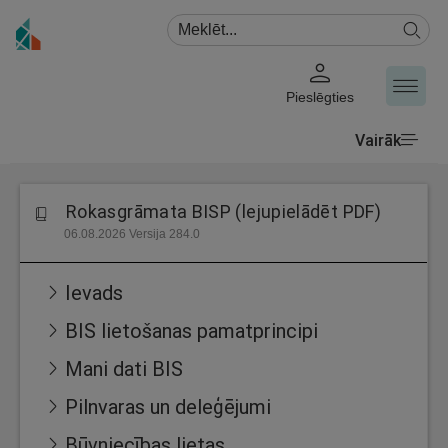
Pieslēgties
Vairāk
Rokasgrāmata BISP (lejupielādēt PDF)
06.08.2026 Versija 284.0
Ievads
BIS lietošanas pamatprincipi
Mani dati BIS
Pilnvaras un deleģējumi
Būvniecības lietas