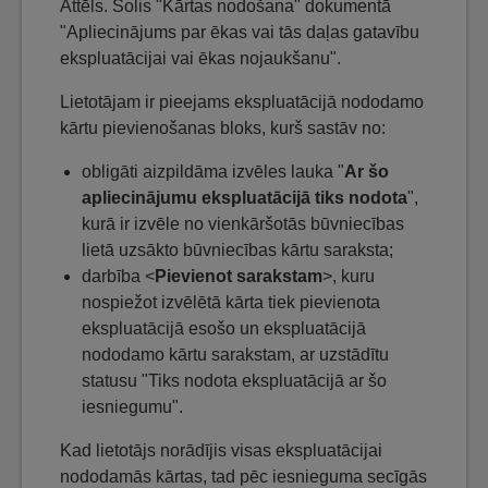
Attēls. Solis "Kārtas nodošana" dokumentā
"Apliecinājums par ēkas vai tās daļas gatavību
ekspluatācijai vai ēkas nojaukšanu".
Lietotājam ir pieejams ekspluatācijā nododamo
kārtu pievienošanas bloks, kurš sastāv no:
obligāti aizpildāma izvēles lauka "
Ar šo
apliecinājumu ekspluatācijā tiks nodota
",
kurā ir izvēle no vienkāršotās būvniecības
lietā uzsākto būvniecības kārtu saraksta;
darbība <
Pievienot sarakstam
>, kuru
nospiežot izvēlētā kārta tiek pievienota
ekspluatācijā esošo un ekspluatācijā
nododamo kārtu sarakstam, ar uzstādītu
statusu "Tiks nodota ekspluatācijā ar šo
iesniegumu".
Kad lietotājs norādījis visas ekspluatācijai
nododamās kārtas, tad pēc iesnieguma secīgās