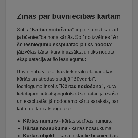
Ziņas par būvniecības kārtām
Solis
"Kārtas nodošana"
ir pieejams tikai tad,
ja būvniecība noris kārtās. Solī no izvēlnes “
Ar
šo iesniegumu ekspluatācijā tiks nodota
”
jāizvēlas kārta, kura ir uzsākta un tiks nodota
ekspluatācijā ar šo iesniegumu:
Būvniecības lietā, kas tiek realizēta vairākās
kārtās un atrodas stadijā "Būvdarbi",
iesniegumā ir solis "
Kārtas nodošana"
, kurā
lietotājam tiek atspoguļots ekspluatācijā esošo
un ekspluatācijā nododamo kārtu saraksts, par
katru no tām atspoguļojot:
Kārtas numurs
- kārtas secības numurs;
Kārtas nosaukums
- kārtas nosaukums;
Kārtas objekti
- kārtā iekļautie būvniecības