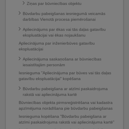
Ziņas par būvniecības objektu
Būvdarbu pabeigšanas iesniegumā veicamās
darbības Vienotā procesa piemērošanai
Apliecinājums par ēkas vai tās daļas gatavību
ekspluatācijai vai ēkas nojaukšanu
Apliecinājuma par inženierbūves gatavību
ekspluatācijai
Apliecinājuma saskaņošana ar būvniecības
iesaistītajām personām
Iesnieguma "Apliecinājuma par būves vai tās daļas
gatavību ekspluatācijai" kopēšana
Būvdarbu pabeigšana ar atzīmi paskaidrojuma
rakstā vai apliecinājuma kartē
Būvniecības objekta pirmsreģistrēšana vai kadastra
apzīmējuma norādīšana pie būvdarbu pabeigšanas
Iesnieguma kopēšana "Būvdarbu pabeigšana ar
atzīmi paskaidrojuma rakstā vai apliecinājuma kartē"