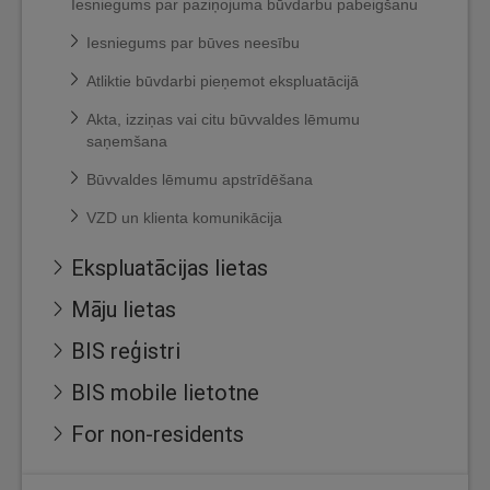
Iesniegums par paziņojuma būvdarbu pabeigšanu
Iesniegums par būves neesību
Atliktie būvdarbi pieņemot ekspluatācijā
Akta, izziņas vai citu būvvaldes lēmumu
saņemšana
Būvvaldes lēmumu apstrīdēšana
VZD un klienta komunikācija
Ekspluatācijas lietas
Māju lietas
BIS reģistri
BIS mobile lietotne
For non-residents