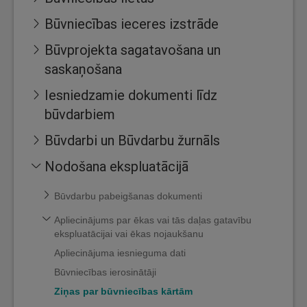
Būvniecības ieceres izstrāde
Būvprojekta sagatavošana un
saskaņošana
Iesniedzamie dokumenti līdz
būvdarbiem
Būvdarbi un Būvdarbu žurnāls
Nodošana ekspluatācijā
Būvdarbu pabeigšanas dokumenti
Apliecinājums par ēkas vai tās daļas gatavību
ekspluatācijai vai ēkas nojaukšanu
Apliecinājuma iesnieguma dati
Būvniecības ierosinātāji
Ziņas par būvniecības kārtām