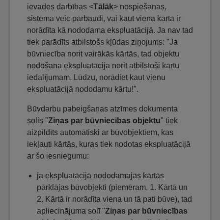
ievades darbības <
Tālāk
> nospiešanas,
sistēma veic pārbaudi, vai kaut viena kārta ir
norādīta kā nododama ekspluatācijā. Ja nav tad
tiek parādīts atbilstošs kļūdas ziņojums: "Ja
būvniecība norit vairākās kārtās, tad objektu
nodošana ekspluatācija norit atbilstoši kārtu
iedalījumam. Lūdzu, norādiet kaut vienu
ekspluatācijā nododamu kārtu!".
Būvdarbu pabeigšanas atzīmes dokumenta
solis "
Ziņas par būvniecības objektu
" tiek
aizpildīts automātiski ar būvobjektiem, kas
iekļauti kārtās, kuras tiek nodotas ekspluatācijā
ar šo iesniegumu:
ja ekspluatācijā nododamajās kārtās
pārklājas būvobjekti (piemēram, 1. Kārtā un
2. Kārtā ir norādīta viena un tā pati būve), tad
apliecinājuma solī "
Ziņas par būvniecības