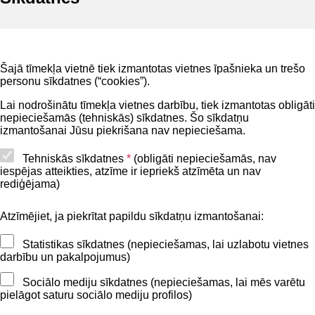
Noderīgi
Šajā tīmekļa vietnē tiek izmantotas vietnes īpašnieka un trešo
Privātuma politika
personu sīkdatnes (“cookies”).
BIS lietošanas noteikumi
Lai nodrošinātu tīmekļa vietnes darbību, tiek izmantotas obligāti
nepieciešamās (tehniskās) sīkdatnes. Šo sīkdatņu
Lapas karte
izmantošanai Jūsu piekrišana nav nepieciešama.
Piekļūstamības paziņojums
Tehniskās sīkdatnes
*
(obligāti nepieciešamās, nav
iespējas atteikties, atzīme ir iepriekš atzīmēta un nav
BIS mobile lietošanas noteikumi
rediģējama)
Atzīmējiet, ja piekrītat papildu sīkdatņu izmantošanai:
Kontakti
Statistikas sīkdatnes (nepieciešamas, lai uzlabotu vietnes
BIS atbalsta dienesta tālrunis:
darbību un pakalpojumus)
+371 62004010
Sociālo mediju sīkdatnes (nepieciešamas, lai mēs varētu
pielāgot saturu sociālo mediju profilos)
Sekojiet mums