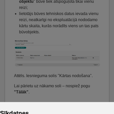
objektu
" būve tiek atspoguļota tikai vienu
reizi;
lietotājs būves tehniskos datus ievada vienu
reizi, neatkarīgi no ekspluatācijā nododamo
kārtu skaita, kurās norādīts viens un tas pats
būvobjekts.
Attēls. Iesnieguma solis "Kārtas nodošana".
Lai pārietu uz nākamo soli – nospiež pogu
"Tālāk"
.
Sīkdatnes