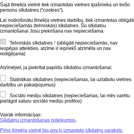
Šajā tīmekļa vietnē tiek izmantotas vietnes īpašnieka un trešo
Privātuma politika
personu sīkdatnes (“cookies”).
BIS lietošanas noteikumi
Lai nodrošinātu tīmekļa vietnes darbību, tiek izmantotas obligāti
nepieciešamās (tehniskās) sīkdatnes. Šo sīkdatņu
Lapas karte
izmantošanai Jūsu piekrišana nav nepieciešama.
Piekļūstamības paziņojums
Tehniskās sīkdatnes
*
(obligāti nepieciešamās, nav
iespējas atteikties, atzīme ir iepriekš atzīmēta un nav
BIS mobile lietošanas noteikumi
rediģējama)
Atzīmējiet, ja piekrītat papildu sīkdatņu izmantošanai:
Kontakti
Statistikas sīkdatnes (nepieciešamas, lai uzlabotu vietnes
BIS atbalsta dienesta tālrunis:
darbību un pakalpojumus)
+371 62004010
Sociālo mediju sīkdatnes (nepieciešamas, lai mēs varētu
pielāgot saturu sociālo mediju profilos)
Sekojiet mums
Vairāk informācijas:
Sīkdatņu izmantošanas noteikumos
.
Pilns tīmekļa vietnē bis.gov.lv izmantoto sīkdatņu saraksts.
Lejupielādejiet