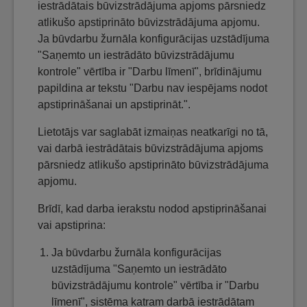
iestrādātais būvizstrādājuma apjoms pārsniedz
atlikušo apstiprināto būvizstrādājuma apjomu.
Ja būvdarbu žurnāla konfigurācijas uzstādījuma
"Saņemto un iestrādāto būvizstrādājumu
kontrole" vērtība ir "Darbu līmenī", brīdinājumu
papildina ar tekstu "Darbu nav iespējams nodot
apstiprināšanai un apstiprināt.".
Lietotājs var saglabāt izmaiņas neatkarīgi no tā,
vai darbā iestrādātais būvizstrādājuma apjoms
pārsniedz atlikušo apstiprināto būvizstrādājuma
apjomu.
Brīdī, kad darba ierakstu nodod apstiprināšanai
vai apstiprina:
Ja būvdarbu žurnāla konfigurācijas
uzstādījuma "Saņemto un iestrādāto
būvizstrādājumu kontrole" vērtība ir "Darbu
līmenī", sistēma katram darbā iestrādātam