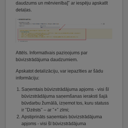
daudzums un mērvienība]" ar iespēju apskatīt
detaļas.
Attēls. Informatīvais paziņojums par
būvizstrādājuma daudzumiem.
Apskatot detalizāciju, var iepazīties ar šādu
informāciju:
Saņemtais būvizstrādājuma apjoms - visi šī
būvizstrādājuma saņemšanas ieraksti šajā
būvdarbu žurnālā, izņemot tos, kuru statuss
ir "Dzēsts" – ar "+" zīmi;
Apstiprināts saņemtais būvizstrādājuma
apjoms - visi šī būvizstrādājuma