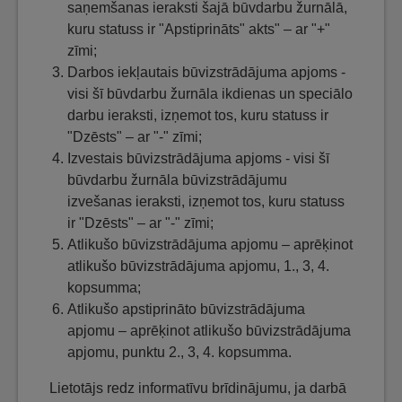
saņemšanas ieraksti šajā būvdarbu žurnālā,
kuru statuss ir "Apstiprināts" akts" – ar "+"
zīmi;
Darbos iekļautais būvizstrādājuma apjoms -
visi šī būvdarbu žurnāla ikdienas un speciālo
darbu ieraksti, izņemot tos, kuru statuss ir
"Dzēsts" – ar "-" zīmi;
Izvestais būvizstrādājuma apjoms - visi šī
būvdarbu žurnāla būvizstrādājumu
izvešanas ieraksti, izņemot tos, kuru statuss
ir "Dzēsts" – ar "-" zīmi;
Atlikušo būvizstrādājuma apjomu – aprēķinot
atlikušo būvizstrādājuma apjomu, 1., 3, 4.
kopsumma;
Atlikušo apstiprināto būvizstrādājuma
apjomu – aprēķinot atlikušo būvizstrādājuma
apjomu, punktu 2., 3, 4. kopsumma.
Lietotājs redz informatīvu brīdinājumu, ja darbā