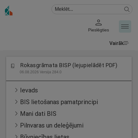
Pieslēgties
Vairāk
Rokasgrāmata BISP (lejupielādēt PDF)
06.08.2026 Versija 284.0
Ievads
BIS lietošanas pamatprincipi
Mani dati BIS
Pilnvaras un deleģējumi
Būvniecības lietas