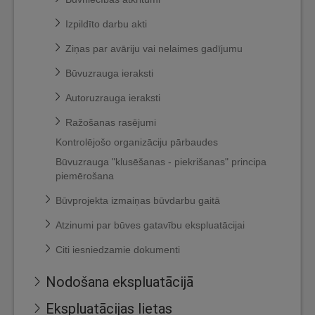
Izpildīto darbu akti
Ziņas par avāriju vai nelaimes gadījumu
Būvuzrauga ieraksti
Autoruzrauga ieraksti
Ražošanas rasējumi
Kontrolējošo organizāciju pārbaudes
Būvuzrauga "klusēšanas - piekrišanas" principa
piemērošana
Būvprojekta izmaiņas būvdarbu gaitā
Atzinumi par būves gatavību ekspluatācijai
Citi iesniedzamie dokumenti
Nodošana ekspluatācijā
Ekspluatācijas lietas