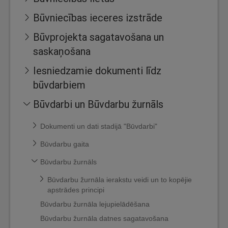
Būvniecības ieceres izstrāde
Būvprojekta sagatavošana un
saskaņošana
Iesniedzamie dokumenti līdz
būvdarbiem
Būvdarbi un Būvdarbu žurnāls
Dokumenti un dati stadijā "Būvdarbi"
Būvdarbu gaita
Būvdarbu žurnāls
Būvdarbu žurnāla ierakstu veidi un to kopējie
apstrādes principi
Būvdarbu žurnāla lejupielādēšana
Būvdarbu žurnāla datnes sagatavošana