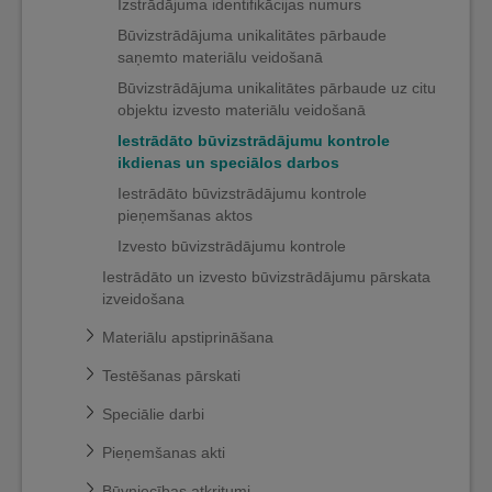
Izstrādājuma identifikācijas numurs
Būvizstrādājuma unikalitātes pārbaude
saņemto materiālu veidošanā
Būvizstrādājuma unikalitātes pārbaude uz citu
objektu izvesto materiālu veidošanā
Iestrādāto būvizstrādājumu kontrole
ikdienas un speciālos darbos
Iestrādāto būvizstrādājumu kontrole
pieņemšanas aktos
Izvesto būvizstrādājumu kontrole
Iestrādāto un izvesto būvizstrādājumu pārskata
izveidošana
Materiālu apstiprināšana
Testēšanas pārskati
Speciālie darbi
Pieņemšanas akti
Būvniecības atkritumi