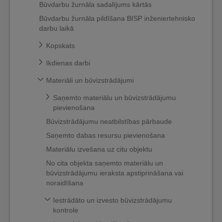
Būvdarbu žurnāla sadalījums kārtās
Būvdarbu žurnāla pildīšana BISP inženiertehnisko
darbu laikā
Kopskats
Ikdienas darbi
Materiāli un būvizstrādājumi
Saņemto materiālu un būvizstrādājumu
pievienošana
Būvizstrādājumu neatbilstības pārbaude
Saņemto dabas resursu pievienošana
Materiālu izvešana uz citu objektu
No cita objekta saņemto materiālu un
būvizstrādājumu ieraksta apstiprināšana vai
noraidīšana
Iestrādāto un izvesto būvizstrādājumu
kontrole