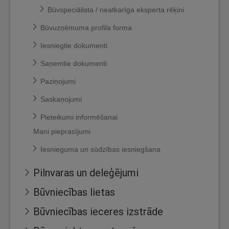
Būvspeciālista / neatkarīga eksperta rēķini
Būvuzņēmuma profila forma
Iesniegtie dokumenti
Saņemtie dokumenti
Paziņojumi
Saskaņojumi
Pieteikumi informēšanai
Mani pieprasījumi
Iesnieguma un sūdzības iesniegšana
Pilnvaras un deleģējumi
Būvniecības lietas
Būvniecības ieceres izstrāde