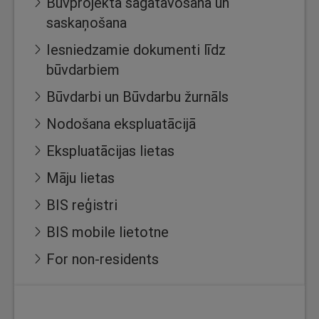
Būvprojekta sagatavošana un
saskaņošana
Iesniedzamie dokumenti līdz
būvdarbiem
Būvdarbi un Būvdarbu žurnāls
Nodošana ekspluatācijā
Ekspluatācijas lietas
Māju lietas
BIS reģistri
BIS mobile lietotne
For non-residents