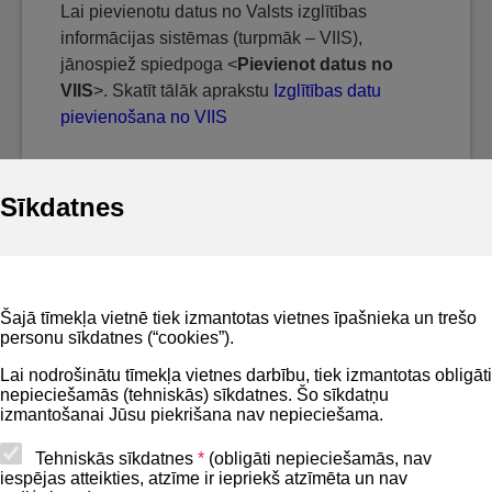
Lai pievienotu datus no Valsts izglītības
informācijas sistēmas (turpmāk – VIIS),
jānospiež spiedpoga <
Pievienot datus no
VIIS
>. Skatīt tālāk aprakstu
Izglītības datu
pievienošana no VIIS
Sīkdatnes
Noderīgi
Šajā tīmekļa vietnē tiek izmantotas vietnes īpašnieka un trešo
Privātuma politika
personu sīkdatnes (“cookies”).
BIS lietošanas noteikumi
Lai nodrošinātu tīmekļa vietnes darbību, tiek izmantotas obligāti
nepieciešamās (tehniskās) sīkdatnes. Šo sīkdatņu
Lapas karte
izmantošanai Jūsu piekrišana nav nepieciešama.
Piekļūstamības paziņojums
Tehniskās sīkdatnes
*
(obligāti nepieciešamās, nav
iespējas atteikties, atzīme ir iepriekš atzīmēta un nav