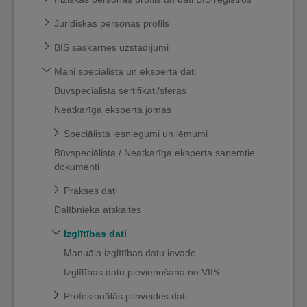
Juridiskas personas profils
BIS saskarnes uzstādījumi
Mani speciālista un eksperta dati
Būvspeciālista sertifikāti/sfēras
Neatkarīga eksperta jomas
Speciālista iesniegumi un lēmumi
Būvspeciālista / Neatkarīga eksperta saņemtie
dokumenti
Prakses dati
Dalībnieka atskaites
Izglītības dati
Manuāla izglītības datu ievade
Izglītības datu pievienošana no VIIS
Profesionālās pilnveides dati