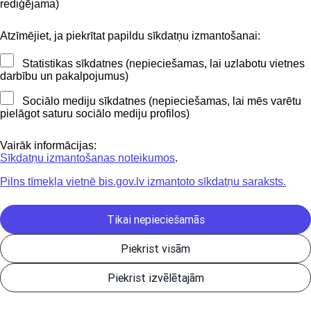
BIS mobile lietošanas noteikumi
rediģējama)
Atzīmējiet, ja piekrītat papildu sīkdatņu izmantošanai:
Kontakti
Statistikas sīkdatnes (nepieciešamas, lai uzlabotu vietnes
BIS atbalsta dienesta tālrunis:
darbību un pakalpojumus)
+371 62004010
Sociālo mediju sīkdatnes (nepieciešamas, lai mēs varētu
pielāgot saturu sociālo mediju profilos)
Sekojiet mums
Vairāk informācijas:
Sīkdatņu izmantošanas noteikumos
.
Pilns tīmekļa vietnē bis.gov.lv izmantoto sīkdatņu saraksts.
Lejupielādejiet
lietojumprogrammu
Tikai nepieciešamās
Piekrist visām
Būvniecības valsts kontroles birojs | Informācijas pārpublicēšanas
Piekrist izvēlētajām
gadījumā atsauce uz Būvniecības informācijas sistēmu obligāta. |
Build: 1bae2-C (20260806205642) (production)