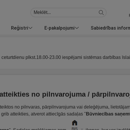
Reģistri
E-pakalpojumi
Sabiedrības info
u ceturtdienu plkst.18.00-23.00 iespējami sistēmas darbības īsla
atteikties no pilnvarojuma / pārpilnva
tteiktos no pilnvaras, pārpilnvarojuma vai deleģējuma, lietotāj
 grib atteikties, atverot attiecīgās sadaļas "
Būvniecības saņemt