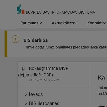
BŪVNIECĪBAS INFORMĀCIJAS SISTĒMA
Par mums
Aktualitātes
Kontakti
BIS darbība
Pilnveidotās funkcionalitātes piegādes laikā katr
Rokasgrāmata BISP
(lejupielādēt PDF)
Kā 
23.07.2026 Versija 282.0
Lai a
Ievads
no kā
BIS lietošanas