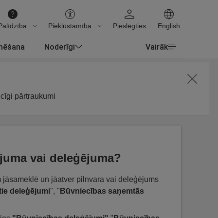
Palīdzība
Piekļūstamība
Pieslēgties
English
rmēšana
Noderīgi
Vairāk
icīgi pārtraukumi
rojuma vai deleģējuma?
am jāsameklē un jāatver pilnvara vai deleģējums
ie deleģējumi
", "
Būvniecības saņemtās