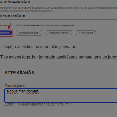
s. Iespēja atteikties no saņemtās pilnvaras.
Tiks atvērts logs, kur jānorāda atteikšanās pamatojums un jān