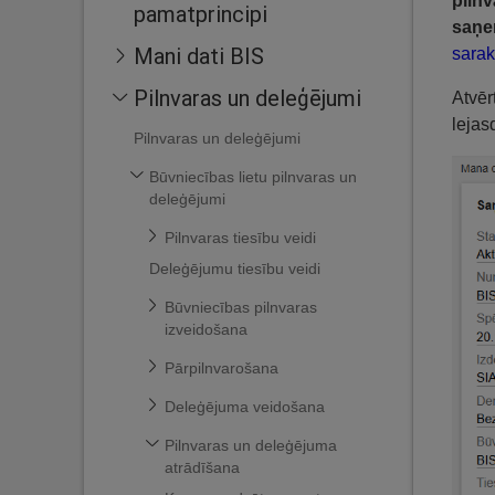
pilnv
pamatprincipi
saņe
Mani dati BIS
sarak
Pilnvaras un deleģējumi
Atvēr
lejas
Pilnvaras un deleģējumi
Būvniecības lietu pilnvaras un
deleģējumi
Pilnvaras tiesību veidi
Deleģējumu tiesību veidi
Būvniecības pilnvaras
izveidošana
Pārpilnvarošana
Deleģējuma veidošana
Pilnvaras un deleģējuma
atrādīšana