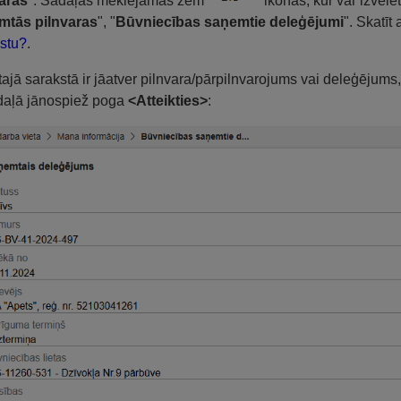
aras
". Sadaļas meklējamas zem
ikonas, kur var izvēlē
mtās pilnvaras
", "
Būvniecības saņemtie deleģējumi
". Skatīt
stu?
.
tajā sarakstā ir jāatver pilnvara/pārpilnvarojums vai deleģējums,
daļā jānospiež poga
<Atteikties>
: