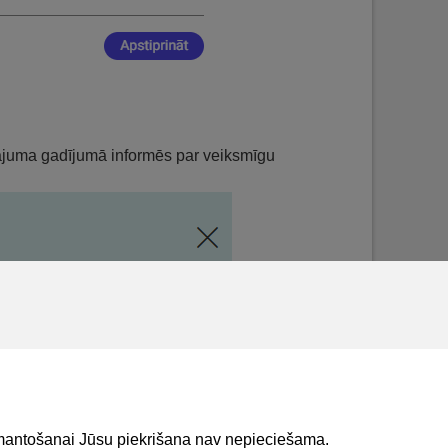
inājuma gadījumā informēs par veiksmīgu
izmantošanai Jūsu piekrišana nav nepieciešama.