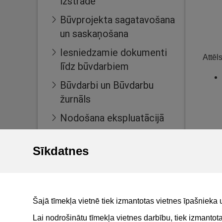
izstrāde
Būvprojekta sagatavošana
un saskaņošana
Iesniedzamie dokumenti
Attēl
līdz būvdarbiem
Būvdarbi un Būvdarbu
žurnāls
Nodošana ekspluatācijā
Ekspluatācijas lietas
Sīkdatnes
Māju lietas
BIS reģistri
BIS mobile lietotne
Šajā tīmekļa vietnē tiek izmantotas vietnes īpašnieka 
For non-residents
Lai nodrošinātu tīmekļa vietnes darbību, tiek izmanto