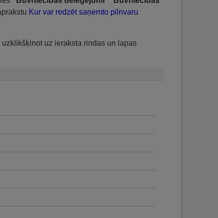
ties
"Būvniecības deleģējumi"
"
Būvniecības
 aprakstu
Kur var redzēt saņemto pilnvaru
 uzklikšķinot uz ieraksta rindas un lapas