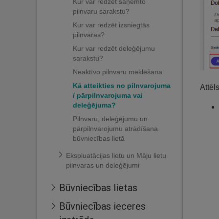
Kur var redzēt saņemto
pilnvaru sarakstu?
Kur var redzēt izsniegtās
pilnvaras?
Kur var redzēt deleģējumu
sarakstu?
Neaktīvo pilnvaru meklēšana
Kā atteikties no pilnvarojuma
Attēl
/ pārpilnvarojuma vai
deleģējuma?
Pilnvaru, deleģējumu un
pārpilnvarojumu atrādīšana
būvniecības lietā
Ekspluatācijas lietu un Māju lietu
pilnvaras un deleģējumi
Būvniecības lietas
Būvniecības ieceres