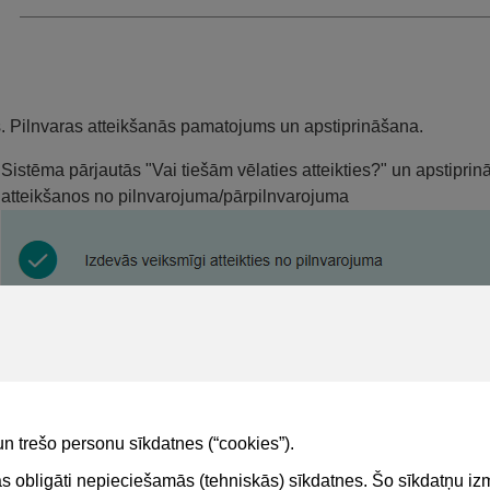
s. Pilnvaras atteikšanās pamatojums un apstiprināšana.
Sistēma pārjautās "Vai tiešām vēlaties atteikties?" un apstipr
atteikšanos no pilnvarojuma/pārpilnvarojuma
un trešo personu sīkdatnes (“cookies”).
tas obligāti nepieciešamās (tehniskās) sīkdatnes. Šo sīkdatņu 