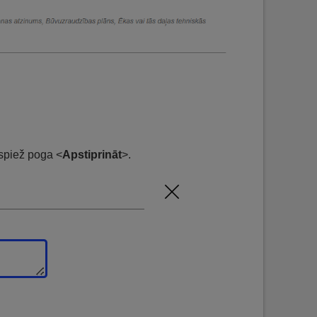
ospiež poga <
Apstiprināt
>.