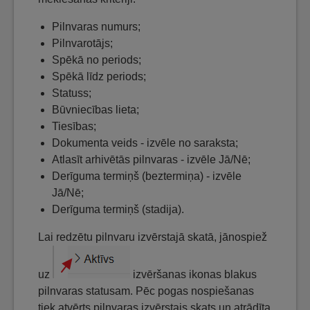
Pilnvaras numurs;
Pilnvarotājs;
Spēkā no periods;
Spēkā līdz periods;
Statuss;
Būvniecības lieta;
Tiesības;
Dokumenta veids - izvēle no saraksta;
Atlasīt arhivētās pilnvaras - izvēle Jā/Nē;
Derīguma termiņš (beztermiņa) - izvēle
Jā/Nē;
Derīguma termiņš (stadija).
Lai redzētu pilnvaru izvērstajā skatā, jānospiež
uz
izvēršanas ikonas blakus
pilnvaras statusam. Pēc pogas nospiešanas
tiek atvērts pilnvaras izvērstais skats un atrādīta