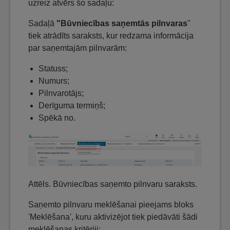
uzreiz atvērs šo sadaļu:
Sadaļā
"Būvniecības saņemtās pilnvaras
"
tiek atrādīts saraksts, kur redzama informācija
par saņemtajām pilnvarām:
Statuss;
Numurs;
Pilnvarotājs;
Derīguma termiņš;
Spēkā no.
Attēls. Būvniecības saņemto pilnvaru saraksts.
Saņemto pilnvaru meklēšanai pieejams bloks
'Meklēšana', kuru aktivizējot tiek piedāvāti šādi
meklēšanas kritēriji: