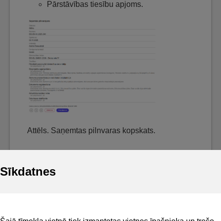
Pārstāvības tiesību apjoms.
Attēls. Saņemtas pilnvaras kopskats.
Sīkdatnes
Noderīgi