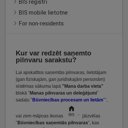
BIS reģistri
BIS mobile lietotne
For non-residents
Kur var redzēt saņemto
pilnvaru sarakstu?
Lai apskatītos saņemtās pilnvaras, lietotājam
(gan fiziskajām, gan juridiskajām personām)
sistēmas sākuma lapā
"Mana darba vieta"
blokā "
Manas pilnvaras un deleģējumi
"
sadaļu
"
Būvniecības procesam un lietām
"
",
vai zem mājiņas ikonas
jāizvēlas
"
Būvniecības saņemtās pilnvaras
", kas