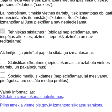
Šajā tīmekļa vietnē tiek izmantotas vietnes īpašnieka un trešo
Privātuma politika
personu sīkdatnes (“cookies”).
BIS lietošanas noteikumi
Lai nodrošinātu tīmekļa vietnes darbību, tiek izmantotas obligāti
nepieciešamās (tehniskās) sīkdatnes. Šo sīkdatņu
Lapas karte
izmantošanai Jūsu piekrišana nav nepieciešama.
Piekļūstamības paziņojums
Tehniskās sīkdatnes
*
(obligāti nepieciešamās, nav
iespējas atteikties, atzīme ir iepriekš atzīmēta un nav
BIS mobile lietošanas noteikumi
rediģējama)
Atzīmējiet, ja piekrītat papildu sīkdatņu izmantošanai:
Kontakti
Statistikas sīkdatnes (nepieciešamas, lai uzlabotu vietnes
BIS atbalsta dienesta tālrunis:
darbību un pakalpojumus)
+371 62004010
Sociālo mediju sīkdatnes (nepieciešamas, lai mēs varētu
pielāgot saturu sociālo mediju profilos)
Sekojiet mums
Vairāk informācijas:
Sīkdatņu izmantošanas noteikumos
.
Pilns tīmekļa vietnē bis.gov.lv izmantoto sīkdatņu saraksts.
Lejupielādejiet