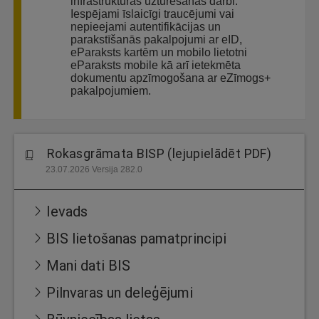
infrastruktūras uzturēšanas darbi.
Iespējami īslaicīgi traucējumi vai
nepieejami autentifikācijas un
parakstīšanās pakalpojumi ar eID,
eParaksts kartēm un mobilo lietotni
eParaksts mobile kā arī ietekmēta
dokumentu apzīmogošana ar eZīmogs+
pakalpojumiem.
Rokasgrāmata BISP (lejupielādēt PDF)
23.07.2026 Versija 282.0
Ievads
BIS lietošanas pamatprincipi
Mani dati BIS
Pilnvaras un deleģējumi