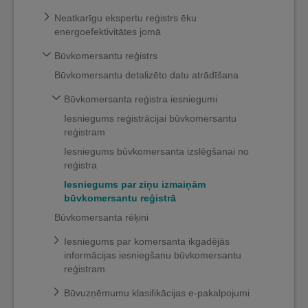
Neatkarīgu ekspertu reģistrs ēku
energoefektivitātes jomā
Būvkomersantu reģistrs
Būvkomersantu detalizēto datu atrādīšana
Būvkomersanta reģistra iesniegumi
Iesniegums reģistrācijai būvkomersantu
reģistram
Iesniegums būvkomersanta izslēgšanai no
reģistra
Iesniegums par ziņu izmaiņām
būvkomersantu reģistrā
Būvkomersanta rēķini
Iesniegums par komersanta ikgadējās
informācijas iesniegšanu būvkomersantu
reģistram
Būvuzņēmumu klasifikācijas e-pakalpojumi