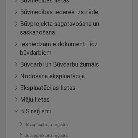
Būvniecības lietas
Būvniecības ieceres izstrāde
Būvprojekta sagatavošana un
saskaņošana
Iesniedzamie dokumenti līdz
būvdarbiem
Būvdarbi un Būvdarbu žurnāls
Nodošana ekspluatācijā
Ekspluatācijas lietas
Māju lietas
BIS reģistri
Būvspeciālistu reģistrs
Būvinspektoru reģistrs