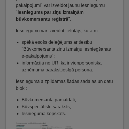
pakalpojumi" var izveidot jaunu iesniegumu
"
Iesniegums par ziņu izmaiņām
būvkomersantu reģistrā
".
Iesniegumu var izveidot lietotājs, kuram ir:
spēkā esošs deleģējums ar tiesību
"Būvkomersanta ziņu izmaiņu iesniegšanas
e-pakalpojums";
informācija no UR, ka ir vienpersoniska
uzņēmuma paraksttiesīgā persona.
Iesniegumā aizpildāmas šādas sadaļas un datu
bloki:
Būvkomersanta pamatdati;
Būvspeciālistu saraksts;
Iesnieguma kopskats.