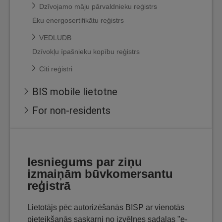
Dzīvojamo māju pārvaldnieku reģistrs
Ēku energosertifikātu reģistrs
VEDLUDB
Dzīvokļu īpašnieku kopību reģistrs
Citi reģistri
BIS mobile lietotne
For non-residents
Iesniegums par ziņu
izmaiņām būvkomersantu
reģistrā
Lietotājs pēc autorizēšanās BISP ar vienotās
pieteikšanās saskarni no izvēlnes sadaļas "e-