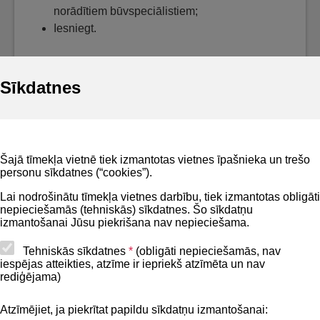
norādītiem būvspeciālistiem;
Iesniegt.
Sīkdatnes
Noderīgi
Šajā tīmekļa vietnē tiek izmantotas vietnes īpašnieka un trešo
Privātuma politika
personu sīkdatnes (“cookies”).
BIS lietošanas noteikumi
Lai nodrošinātu tīmekļa vietnes darbību, tiek izmantotas obligāti
nepieciešamās (tehniskās) sīkdatnes. Šo sīkdatņu
Lapas karte
izmantošanai Jūsu piekrišana nav nepieciešama.
Piekļūstamības paziņojums
Tehniskās sīkdatnes
*
(obligāti nepieciešamās, nav
iespējas atteikties, atzīme ir iepriekš atzīmēta un nav
BIS mobile lietošanas noteikumi
rediģējama)
Atzīmējiet, ja piekrītat papildu sīkdatņu izmantošanai:
Kontakti