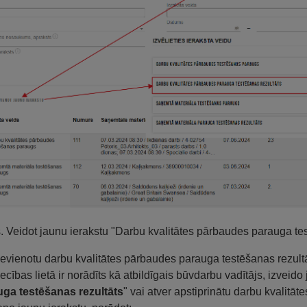
s. Veidot jaunu ierakstu "Darbu kvalitātes pārbaudes parauga tes
ievienotu darbu kvalitātes pārbaudes parauga testēšanas rezultāta
ecības lietā ir norādīts kā atbildīgais būvdarbu vadītājs, izveido 
uga testēšanas rezultāts
" vai atver apstiprinātu darbu kvalit