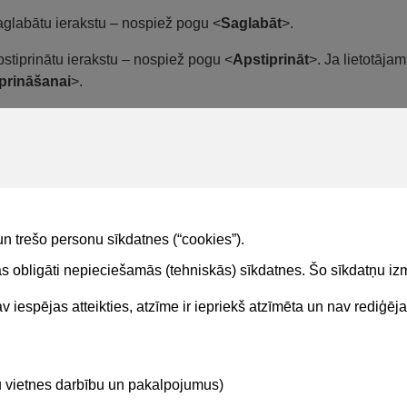
aglabātu ierakstu – nospiež pogu <
Saglabāt
>.
pstiprinātu ierakstu – nospiež pogu <
Apstiprināt
>. Ja lietotāja
prināšanai
>.
stus apstiprina atbildīgais būvdarbu vadītājs.
tājs var dzēst ierakstu, ja tas nav nodots apstiprināšanai vai nav 
stu var rediģēt. Pēc rediģēšanas ierakstu ir jāapstiprina vēlreiz.
stiprināt/noraidīt būvdarbu žurnāla ierakstus – skatīt
šeit
.
un trešo personu sīkdatnes (“cookies”).
tas obligāti nepieciešamās (tehniskās) sīkdatnes. Šo sīkdatņu 
 iespējas atteikties, atzīme ir iepriekš atzīmēta un nav rediģēj
Kontakti
Sekojie
tu vietnes darbību un pakalpojumus)
BIS atbalsta dienesta tālrunis:
+371 62004010