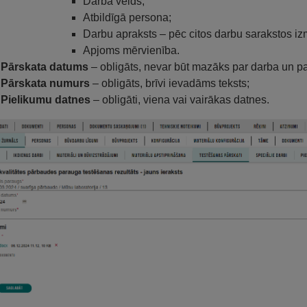
Darba veids;
Atbildīgā persona;
Darbu apraksts – pēc citos darbu sarakstos iz
Apjoms mērvienība.
Pārskata datums
– obligāts, nevar būt mazāks par darba un
Pārskata numurs
– obligāts, brīvi ievadāms teksts;
Pielikumu datnes
– obligāti, viena vai vairākas datnes.