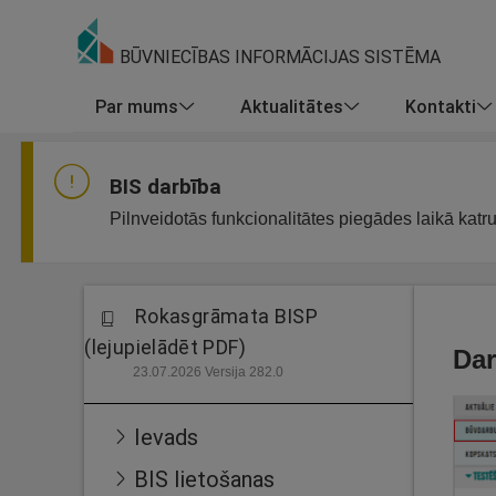
BŪVNIECĪBAS INFORMĀCIJAS SISTĒMA
Par mums
Aktualitātes
Kontakti
BIS darbība
Pilnveidotās funkcionalitātes piegādes laikā katr
Rokasgrāmata BISP
(lejupielādēt PDF)
Dar
23.07.2026 Versija 282.0
Ievads
BIS lietošanas