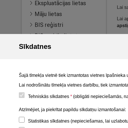
Ekspluatācijas lietas
Lai s
Māju lietas
Lai a
BIS reģistri
apsti
BIS mobile lietotne
Ierak
Sīkdatnes
For non-residents
Lieto
Ierak
Kā ap
Šajā tīmekļa vietnē tiek izmantotas vietnes īpašnieka 
Lai nodrošinātu tīmekļa vietnes darbību, tiek izmanto
Tehniskās sīkdatnes
*
(obligāti nepieciešamās, nav
Noderīgi
Atzīmējiet, ja piekrītat papildu sīkdatņu izmantošanai:
Statistikas sīkdatnes (nepieciešamas, lai uzlabo
Privātuma politika