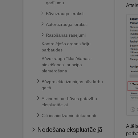
gadījumu
Attēl
Būvuzrauga ieraksti
Autoruzrauga ieraksti
Ražošanas rasējumi
Kontrolējošo organizāciju
pārbaudes
Būvuzrauga "klusēšanas -
piekrišanas" principa
piemērošana
Būvprojekta izmaiņas būvdarbu
gaitā
Atzinumi par būves gatavību
ekspluatācijai
Citi iesniedzamie dokumenti
Attēl
Nodošana ekspluatācijā
pārba