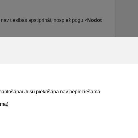
m nav tiesības apstiprināt, nospiež pogu <
Nodot
apstiprināts.
izmantošanai Jūsu piekrišana nav nepieciešama.
ama)
t mums
Lejupielādejiet
lietojumprogrammu