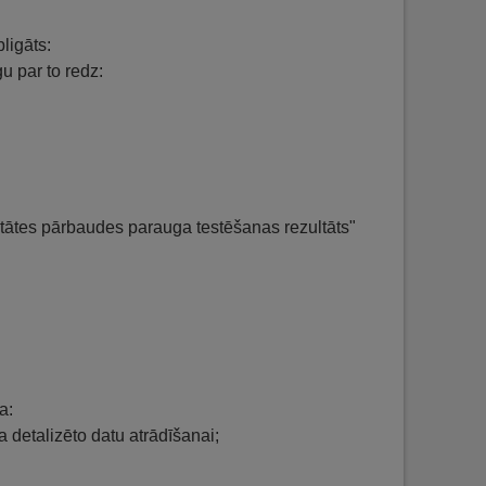
ligāts:
gu par to redz:
itātes pārbaudes parauga testēšanas rezultāts"
a:
 detalizēto datu atrādīšanai;