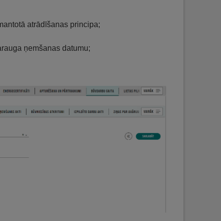
mantotā atrādīšanas principa;
 parauga ņemšanas datumu;