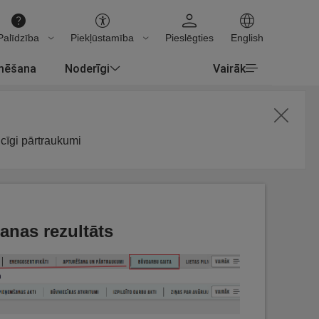
Palīdzība
Piekļūstamība
Pieslēgties
English
rmēšana
Noderīgi
Vairāk
icīgi pārtraukumi
anas rezultāts