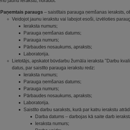
eno jaunu ierakstu, norādot:
Paņemtais paraugs
– saistītais parauga ņemšanas ieraksts, ob
Veidojot jaunu ierakstu vai labojot esoši, izvēloties parau
Ieraksta numurs;
Parauga ņemšanas datums;
Parauga numurs;
Pārbaudes nosaukums, apraksts;
Laboratorija.
Lietotājs, apskatot būvdarbu žurnāla ieraksta "Darbu kval
datus, par saistīto parauga ierakstu redz:
Ieraksta numurs;
Parauga ņemšanas datums;
Parauga numurs;
Pārbaudes nosaukums, apraksts;
Laboratorija.
Saistīto darbu saraksts, kurā par katru ierakstu atrād
Darba datums – darbojas kā saite darb ieraksta
Ieraksta numurs;