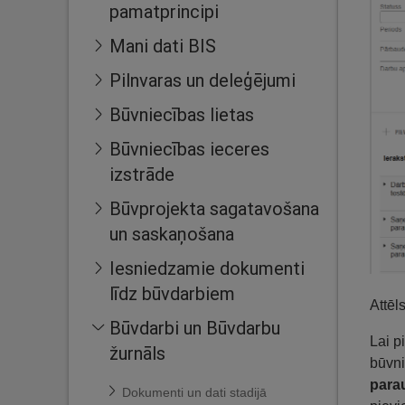
pamatprincipi
Mani dati BIS
Pilnvaras un deleģējumi
Būvniecības lietas
Būvniecības ieceres
izstrāde
Būvprojekta sagatavošana
un saskaņošana
Iesniedzamie dokumenti
līdz būvdarbiem
Attēl
Būvdarbi un Būvdarbu
Lai p
žurnāls
būvni
para
Dokumenti un dati stadijā