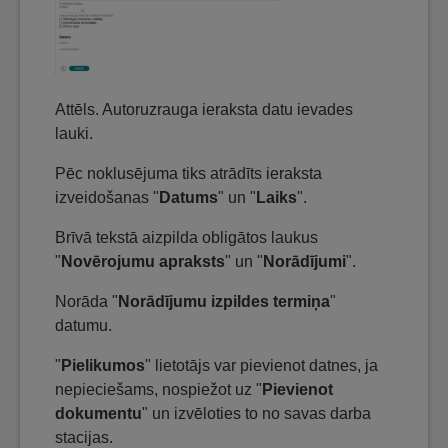
Attēls. Autoruzrauga ieraksta datu ievades
lauki.
Pēc noklusējuma tiks atrādīts ieraksta
izveidošanas "
Datums
" un "
Laiks
".
Brīvā tekstā aizpilda obligātos laukus
"
Novērojumu apraksts
" un "
Norādījumi
".
Norāda "
Norādījumu izpildes termiņa
"
datumu.
"
Pielikumos
" lietotājs var pievienot datnes, ja
nepieciešams, nospiežot uz "
Pievienot
dokumentu
" un izvēloties to no savas darba
stacijas.