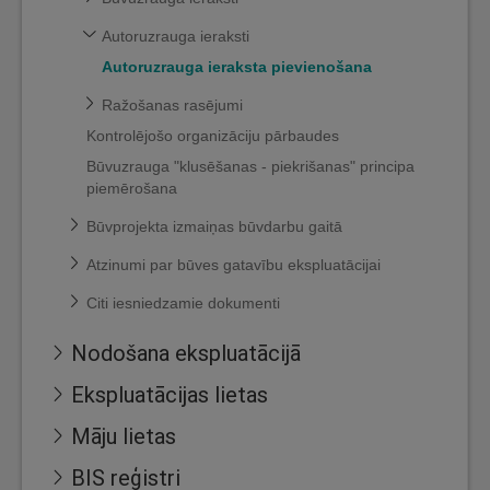
Autoruzrauga ieraksti
Autoruzrauga ieraksta pievienošana
Ražošanas rasējumi
Kontrolējošo organizāciju pārbaudes
Būvuzrauga "klusēšanas - piekrišanas" principa
piemērošana
Būvprojekta izmaiņas būvdarbu gaitā
Atzinumi par būves gatavību ekspluatācijai
Citi iesniedzamie dokumenti
Nodošana ekspluatācijā
Ekspluatācijas lietas
Māju lietas
BIS reģistri