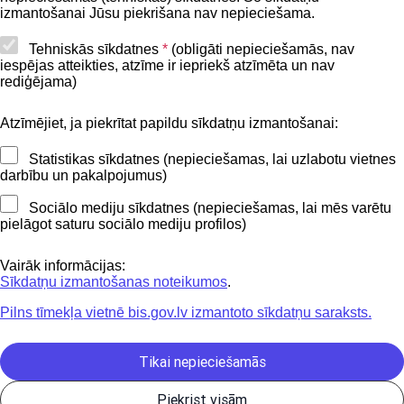
Lapas karte
izmantošanai Jūsu piekrišana nav nepieciešama.
Piekļūstamības paziņojums
Tehniskās sīkdatnes
*
(obligāti nepieciešamās, nav
iespējas atteikties, atzīme ir iepriekš atzīmēta un nav
BIS mobile lietošanas noteikumi
rediģējama)
Atzīmējiet, ja piekrītat papildu sīkdatņu izmantošanai:
Kontakti
Statistikas sīkdatnes (nepieciešamas, lai uzlabotu vietnes
BIS atbalsta dienesta tālrunis:
darbību un pakalpojumus)
+371 62004010
Sociālo mediju sīkdatnes (nepieciešamas, lai mēs varētu
pielāgot saturu sociālo mediju profilos)
Sekojiet mums
Vairāk informācijas:
Sīkdatņu izmantošanas noteikumos
.
Pilns tīmekļa vietnē bis.gov.lv izmantoto sīkdatņu saraksts.
Lejupielādejiet
lietojumprogrammu
Tikai nepieciešamās
Piekrist visām