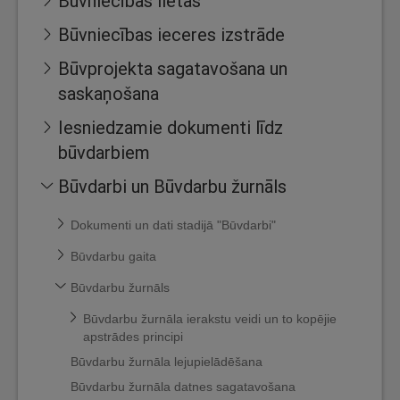
Būvniecības lietas
Būvniecības ieceres izstrāde
Būvprojekta sagatavošana un
saskaņošana
Iesniedzamie dokumenti līdz
būvdarbiem
Būvdarbi un Būvdarbu žurnāls
Dokumenti un dati stadijā "Būvdarbi"
Būvdarbu gaita
Būvdarbu žurnāls
Būvdarbu žurnāla ierakstu veidi un to kopējie
apstrādes principi
Būvdarbu žurnāla lejupielādēšana
Būvdarbu žurnāla datnes sagatavošana