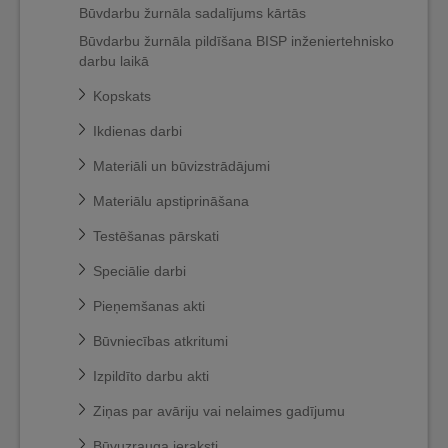
Būvdarbu žurnāla sadalījums kārtās
Būvdarbu žurnāla pildīšana BISP inženiertehnisko
darbu laikā
Kopskats
Ikdienas darbi
Materiāli un būvizstrādājumi
Materiālu apstiprināšana
Testēšanas pārskati
Speciālie darbi
Pieņemšanas akti
Būvniecības atkritumi
Izpildīto darbu akti
Ziņas par avāriju vai nelaimes gadījumu
Būvuzrauga ieraksti