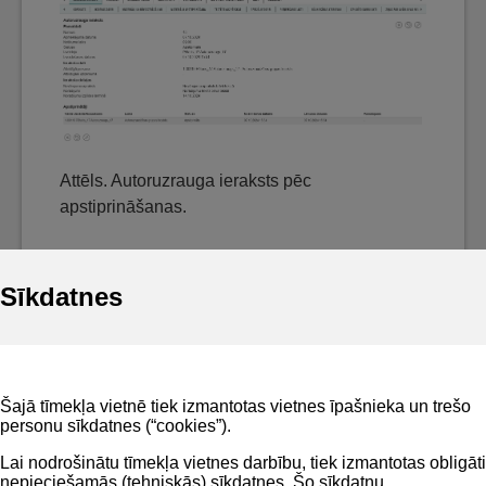
Attēls. Autoruzrauga ieraksts pēc
apstiprināšanas.
Sīkdatnes
Noderīgi
Šajā tīmekļa vietnē tiek izmantotas vietnes īpašnieka un trešo
Privātuma politika
personu sīkdatnes (“cookies”).
BIS lietošanas noteikumi
Lai nodrošinātu tīmekļa vietnes darbību, tiek izmantotas obligāti
nepieciešamās (tehniskās) sīkdatnes. Šo sīkdatņu