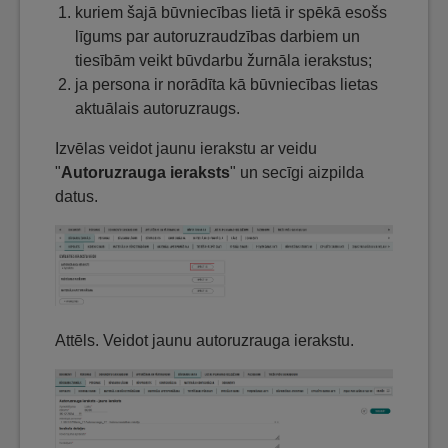
kuriem šajā būvniecības lietā ir spēkā esošs
līgums par autoruzraudzības darbiem un
tiesībām veikt būvdarbu žurnāla ierakstus;
ja persona ir norādīta kā būvniecības lietas
aktuālais autoruzraugs.
Izvēlas veidot jaunu ierakstu ar veidu
"
Autoruzrauga ieraksts
" un secīgi aizpilda
datus.
Attēls. Veidot jaunu autoruzrauga ierakstu.