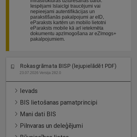
infrastruktūras uzturēšanas darbi.
Iespējami īslaicīgi traucējumi vai
nepieejami autentifikācijas un
parakstīšanās pakalpojumi ar eID,
eParaksts kartēm un mobilo lietotni
eParaksts mobile kā arī ietekmēta
dokumentu apzīmogošana ar eZīmogs+
pakalpojumiem.
Rokasgrāmata BISP (lejupielādēt PDF)
23.07.2026 Versija 282.0
Ievads
BIS lietošanas pamatprincipi
Mani dati BIS
Pilnvaras un deleģējumi