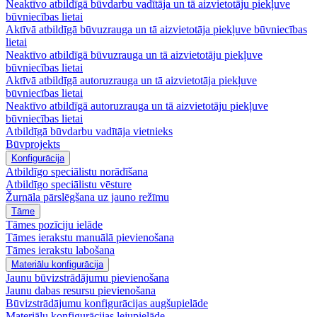
Neaktīvo atbildīgā būvdarbu vadītāja un tā aizvietotāju piekļuve
būvniecības lietai
Aktīvā atbildīgā būvuzrauga un tā aizvietotāja piekļuve būvniecības
lietai
Neaktīvo atbildīgā būvuzrauga un tā aizvietotāju piekļuve
būvniecības lietai
Aktīvā atbildīgā autoruzrauga un tā aizvietotāja piekļuve
būvniecības lietai
Neaktīvo atbildīgā autoruzrauga un tā aizvietotāju piekļuve
būvniecības lietai
Atbildīgā būvdarbu vadītāja vietnieks
Būvprojekts
Konfigurācija
Atbildīgo speciālistu norādīšana
Atbildīgo speciālistu vēsture
Žurnāla pārslēgšana uz jauno režīmu
Tāme
Tāmes pozīciju ielāde
Tāmes ierakstu manuālā pievienošana
Tāmes ierakstu labošana
Materiālu konfigurācija
Jaunu būvizstrādājumu pievienošana
Jaunu dabas resursu pievienošana
Būvizstrādājumu konfigurācijas augšupielāde
Materiālu konfigurācijas lejupielāde