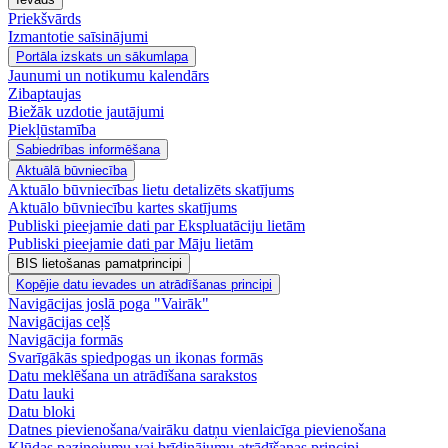
Priekšvārds
Izmantotie saīsinājumi
Portāla izskats un sākumlapa
Jaunumi un notikumu kalendārs
Zibaptaujas
Biežāk uzdotie jautājumi
Piekļūstamība
Sabiedrības informēšana
Aktuālā būvniecība
Aktuālo būvniecības lietu detalizēts skatījums
Aktuālo būvniecību kartes skatījums
Publiski pieejamie dati par Ekspluatāciju lietām
Publiski pieejamie dati par Māju lietām
BIS lietošanas pamatprincipi
Kopējie datu ievades un atrādīšanas principi
Navigācijas joslā poga "Vairāk"
Navigācijas ceļš
Navigācija formās
Svarīgākās spiedpogas un ikonas formās
Datu meklēšana un atrādīšana sarakstos
Datu lauki
Datu bloki
Datnes pievienošana/vairāku datņu vienlaicīga pievienošana
Kļūdas paziņojumu vai brīdinājumu atrādīšanas principi