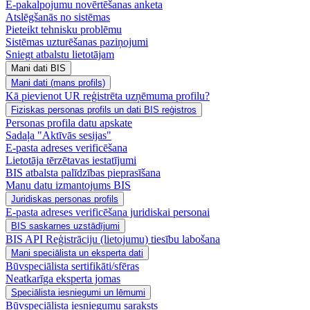
E-pakalpojumu novērtēšanas anketa
Atslēgšanās no sistēmas
Pieteikt tehnisku problēmu
Sistēmas uzturēšanas paziņojumi
Sniegt atbalstu lietotājam
Mani dati BIS
Mani dati (mans profils)
Kā pievienot UR reģistrēta uzņēmuma profilu?
Fiziskas personas profils un dati BIS reģistros
Personas profila datu apskate
Sadaļa "Aktīvās sesijas"
E-pasta adreses verificēšana
Lietotāja tērzētavas iestatījumi
BIS atbalsta palīdzības pieprasīšana
Manu datu izmantojums BIS
Juridiskas personas profils
E-pasta adreses verificēšana juridiskai personai
BIS saskarnes uzstādījumi
BIS API Reģistrāciju (lietojumu) tiesību labošana
Mani speciālista un eksperta dati
Būvspeciālista sertifikāti/sfēras
Neatkarīga eksperta jomas
Speciālista iesniegumi un lēmumi
Būvspeciālista iesniegumu saraksts