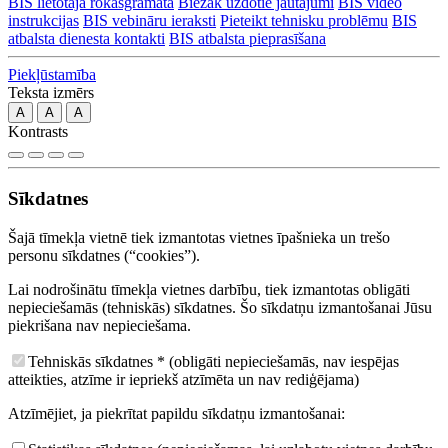
BIS lietotāja rokasgrāmata
Biežāk uzdotie jautājumi
BIS video
instrukcijas
BIS vebināru ieraksti
Pieteikt tehnisku problēmu
BIS
atbalsta dienesta kontakti
BIS atbalsta pieprasīšana
Piekļūstamība
Teksta izmērs
A
A
A
Kontrasts
Sīkdatnes
Šajā tīmekļa vietnē tiek izmantotas vietnes īpašnieka un trešo
personu sīkdatnes (“cookies”).
Lai nodrošinātu tīmekļa vietnes darbību, tiek izmantotas obligāti
nepieciešamās (tehniskās) sīkdatnes. Šo sīkdatņu izmantošanai Jūsu
piekrišana nav nepieciešama.
Tehniskās sīkdatnes
*
(obligāti nepieciešamās, nav iespējas
atteikties, atzīme ir iepriekš atzīmēta un nav rediģējama)
Atzīmējiet, ja piekrītat papildu sīkdatņu izmantošanai: