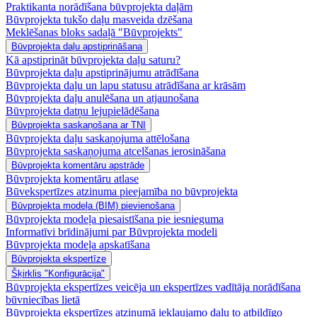
Praktikanta norādīšana būvprojekta daļām
Būvprojekta tukšo daļu masveida dzēšana
Meklēšanas bloks sadaļā "Būvprojekts"
Būvprojekta daļu apstiprināšana
Kā apstiprināt būvprojekta daļu saturu?
Būvprojekta daļu apstiprinājumu atrādīšana
Būvprojekta daļu un lapu statusu atrādīšana ar krāsām
Būvprojekta daļu anulēšana un atjaunošana
Būvprojekta datņu lejupielādēšana
Būvprojekta saskaņošana ar TNI
Būvprojekta daļu saskaņojuma attēlošana
Būvprojekta saskaņojuma atcelšanas ierosināšana
Būvprojekta komentāru apstrāde
Būvprojekta komentāru atlase
Būvekspertīzes atzinuma pieejamība no būvprojekta
Būvprojekta modeļa (BIM) pievienošana
Būvprojekta modeļa piesaistīšana pie iesnieguma
Informatīvi brīdinājumi par Būvprojekta modeli
Būvprojekta modeļa apskatīšana
Būvprojekta ekspertīze
Šķirklis "Konfigurācija"
Būvprojekta ekspertīzes veicēja un ekspertīzes vadītāja norādīšana
būvniecības lietā
Būvprojekta ekspertīzes atzinumā iekļaujamo daļu to atbildīgo