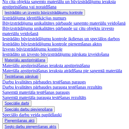
No cita objekta saņemto materiālu un būvizstrādājumu ieraksta
apstiprināšana vai noraidīšana
Iestrādāto un izvesto būvizstrādājumu kontrole
Izstrādājuma identifikācijas numurs
Būvizstrādājuma unikalitātes pārbaude saņemto materiālu veidošanā
Būvizstrādājuma unikalitātes pārbaude uz citu objektu izvesto
materiālu veidošanā
Iestrādāto būvizstrādājumu kontrole ikdienas un speciālos darbos
Iestrādāto būvizstrādājumu kontrole pieņemšanas aktos
Izvesto būvizstrādājumu kontrole
Iestrādāto un izvesto būvizstrādājumu pārskata izveidošana
Materiālu apstiprināšana
Materiālu apstiprināšanas ieraksta apstiprināšana
Materiāla apstiprināšanas ieraksta atrādīšana pie saņemtā materiāla
Testēšanas pārskati
Darbu kvalitātes pārbaudes testēšanas paraugs
Darbu kvalitātes pārbaudes parauga testēšanas rezultāts
Saņemtā materiāla testēšanas paraugs
Saņemtā materiāla parauga testēšanas rezultāts
Speciālie darbi
Speciālo darbu pievienošana
Speciālo darbu veida papildlauki
Pieņemšanas akti
Segto darbu pieņemšanas akts