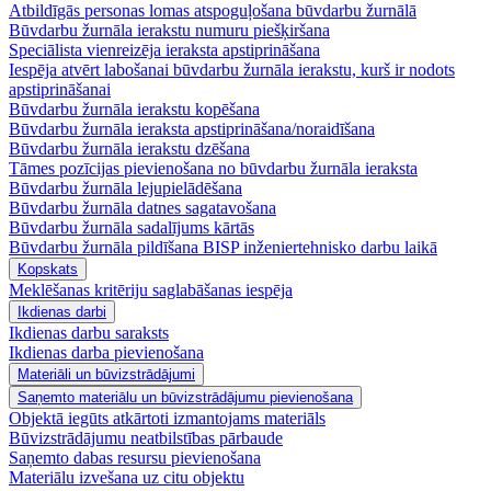
Atbildīgās personas lomas atspoguļošana būvdarbu žurnālā
Būvdarbu žurnāla ierakstu numuru piešķiršana
Speciālista vienreizēja ieraksta apstiprināšana
Iespēja atvērt labošanai būvdarbu žurnāla ierakstu, kurš ir nodots
apstiprināšanai
Būvdarbu žurnāla ierakstu kopēšana
Būvdarbu žurnāla ieraksta apstiprināšana/noraidīšana
Būvdarbu žurnāla ierakstu dzēšana
Tāmes pozīcijas pievienošana no būvdarbu žurnāla ieraksta
Būvdarbu žurnāla lejupielādēšana
Būvdarbu žurnāla datnes sagatavošana
Būvdarbu žurnāla sadalījums kārtās
Būvdarbu žurnāla pildīšana BISP inženiertehnisko darbu laikā
Kopskats
Meklēšanas kritēriju saglabāšanas iespēja
Ikdienas darbi
Ikdienas darbu saraksts
Ikdienas darba pievienošana
Materiāli un būvizstrādājumi
Saņemto materiālu un būvizstrādājumu pievienošana
Objektā iegūts atkārtoti izmantojams materiāls
Būvizstrādājumu neatbilstības pārbaude
Saņemto dabas resursu pievienošana
Materiālu izvešana uz citu objektu