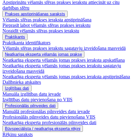
Apstiprinātu vēlamās sfēras prakses ierakstu attiecināt uz citu
darbības sfēru
Prakses apstiprināšanas saraksts
Vēlamās sfēras prakses ieraksta apstiprināšana
Pieprasīt labot vēlamās sfēras prakses ierakstu
Noraidīt vēlamās sfēras prakses ierakstu
Praktikants
Praktikanta identifikators
Vēlamās sfēras prakses ierakstu sagatavju izveidošana masveidā
Neatkarīga eksperta vēlamās jomas prakse
Neatkarīga eksperta vēlamās jomas prakses ieraksta apskatīšana
Neatkarīga eksperta vēlamās jomas prakses ierakstu sagatavju
izveidošana masveidā
Neatkarīga eksperta vēlamās jomas prakses ieraksta apstiprināšana
Dalībnieka atskaites
Izglītības dati
Manuāla izglītības datu ievade
Izglītības datu pievienošana no VIIS
Profesionālās pilnveides dati
Manuālā profesionālas pilnveides datu ievade
Profesionālās pilnveides datu pievienošana VIIS
Neatkarīga eksperta profesionālās pilnveides dati
Būvspeciālista / neatkarīga eksperta rēķini
Rēķinu saraksts