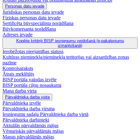
Personas datu ievade
Juridiskas personas datu ievade
Fiziskas personas datu ievade
Sertificēta būvspeciālista norādīšana
Būvkomersanta norādīšana
Adreses ievade
Kopējie kritēriji BISP iesniegumu veidošanā (e-pakalpojumu
izmantošanā)
Ierobežotas pieejamības statuss
Kultūras pieminekļa/pieminekļa teritorijas vai aizsardzības zonas
pazīme
Kontrolsaraksts
Ātrais meklētājs
BISP portāla valodas izvēle
BISP portāla ciļņu nosaukumi
Mana darba vieta
Pārvaldnieka darba vieta
Pārvaldnieka izvēle
Pārvaldnieka darba virsma
Iesniegumu sadaļa Pārvaldnieka darba vietā
Pārvaldnieka darbinieki
Aktuālās pārvaldāmās mājas
Vēsturiskās pārvaldāmās mājas
Manas pārvaldāmās mājas