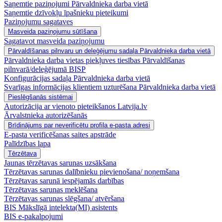
Saņemtie paziņojumi Pārvaldnieka darba vietā
Saņemtie dzīvokļu īpašnieku pieteikumi
Paziņojumu sagataves
Masveida paziņojumu sūtīšana
Sagatavot masveida paziņojumu
Pārvaldīšanas pilnvaru un deleģējumu sadaļa Pārvaldnieka darba vietā
Pārvaldnieka darba vietas piekļuves tiesības Pārvaldīšanas
pilnvarā/deleģējumā BISP
Konfigurācijas sadaļa Pārvaldnieka darba vietā
Svarīgas informācijas klientiem uzturēšana Pārvaldnieka darba vietā
Pieslēgšanās sistēmai
Autorizācija ar vienoto pieteikšanos Latvija.lv
Ārvalstnieka autorizēšanās
Brīdinājums par neverificētu profila e-pasta adresi
E-pasta verificēšanas saites apstrāde
Palīdzības lapa
Tērzētava
Jaunas tērzētavas sarunas uzsākšana
Tērzētavas sarunas dalībnieku pievienošana/ noņemšana
Tērzētavas sarunā iespējamās darbības
Tērzētavas sarunas meklēšana
Tērzētavas sarunas slēgšana/ atvēršana
BIS Mākslīgā intelekta(MI) asistents
BIS e-pakalpojumi