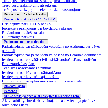
Trešo pušu elektroniskās saskaņojuma nosūtīšana
Trešo pušu saskaņojumu atsaukšana
Trešo pušu saskaņojumu elektroniskais saskaņojums
Būvdarbi un Būvdarbu žurnāls
Dokumenti un dati stadijā "Būvdarbi"
Brīdinājums par EDLUS neesību
Iepriekšējs paziņojums par būvdarbu veikšanu
Būvlaukuma nodošanas akts
Būvuzrauga pārskats
Paskaidrojums par pārbaudēm
Paskaidrojuma par pārbaudēm veidošana no Atzinuma par būves
pārbaudi
Paskaidrojuma par pārbaudēm veidošana no Lēmuma dokumenta
Iesniegums par obligātās civiltiesiskās apdrošināšanas polisēm
Būvuzraudzības plāns
Tehniskās apsekošanas atzinums
Iesniegums par būvdarbu pārtraukšanu
Iesniegums par būvdarbu atjaunošanu
Būvniecības lietas apturēšanas un pārtraukumu apskate
Būvdarbu gaita
Personas
Aktīvo atbildīgo speciālistu piekļuve būvniecības lietai
Aktīvā atbildīgā būvdarbu vadītāja un tā aizvietotāja piekļuve
būvniecības lietai