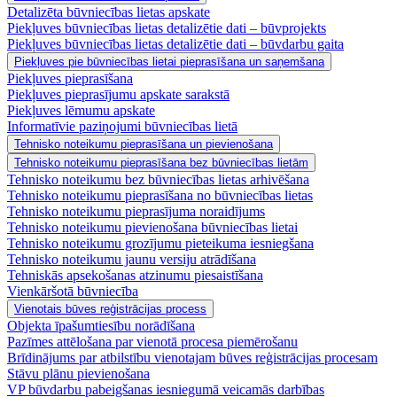
Detalizēta būvniecības lietas apskate
Piekļuves būvniecības lietas detalizētie dati – būvprojekts
Piekļuves būvniecības lietas detalizētie dati – būvdarbu gaita
Piekļuves pie būvniecības lietai pieprasīšana un saņemšana
Piekļuves pieprasīšana
Piekļuves pieprasījumu apskate sarakstā
Piekļuves lēmumu apskate
Informatīvie paziņojumi būvniecības lietā
Tehnisko noteikumu pieprasīšana un pievienošana
Tehnisko noteikumu pieprasīšana bez būvniecības lietām
Tehnisko noteikumu bez būvniecības lietas arhivēšana
Tehnisko noteikumu pieprasīšana no būvniecības lietas
Tehnisko noteikumu pieprasījuma noraidījums
Tehnisko noteikumu pievienošana būvniecības lietai
Tehnisko noteikumu grozījumu pieteikuma iesniegšana
Tehnisko noteikumu jaunu versiju atrādīšana
Tehniskās apsekošanas atzinumu piesaistīšana
Vienkāršotā būvniecība
Vienotais būves reģistrācijas process
Objekta īpašumtiesību norādīšana
Pazīmes attēlošana par vienotā procesa piemērošanu
Brīdinājums par atbilstību vienotajam būves reģistrācijas procesam
Stāvu plānu pievienošana
VP būvdarbu pabeigšanas iesniegumā veicamās darbības