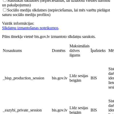
Statistikas sīkdatnes (nepieciešamas, lai uzlabotu vietnes darbību
un pakalpojumus)
Sociālo mediju sīkdatnes (nepieciešamas, lai mēs varētu pielāgot
saturu sociālo mediju profilos)
Vairāk informācijas:
Sīkdatņu izmantošanas noteikumos
.
Pilns tīmekļa vietnē bis.gov.lv izmantoto sīkdatņu saraksts.
Maksimālais
Nosaukums
Domēns
dzīves
Īpašnieks
Mēr
ilgums
Sis
dar
Līdz sesijas
_bisp_production_session
bis.gov.lv
BIS
ide
beigām
liet
ses
Sis
dar
Līdz sesijas
_eazybi_private_session
bis.gov.lv
BIS
iden
beigām