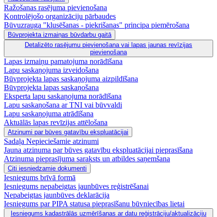
Ražošanas rasējuma pievienošana
Kontrolējošo organizāciju pārbaudes
Būvuzrauga "klusēšanas - piekrišanas" principa piemērošana
Būvprojekta izmaiņas būvdarbu gaitā
Detalizēto rasējumu pievienošana vai lapas jaunas revīzijas
pievienošana
Lapas izmaiņu pamatojuma norādīšana
Lapu saskaņojuma izveidošana
Būvprojekta lapas saskaņojuma aizpildīšana
Būvprojekta lapas saskaņošana
Eksperta lapu saskaņojuma norādīšana
Lapu saskaņošana ar TNI vai būvvaldi
Lapu saskaņojuma atrādīšana
Aktuālās lapas revīzijas attēlošana
Atzinumi par būves gatavību ekspluatācijai
Sadaļa Nepieciešamie atzinumi
Jauna atzinuma par būves gatavību ekspluatācijai pieprasīšana
Atzinuma pieprasījuma saraksts un atbildes saņemšana
Citi iesniedzamie dokumenti
Iesniegums brīvā formā
Iesniegums nepabeigtas jaunbūves reģistrēšanai
Nepabeigtas jaunbūves deklarācija
Iesniegums par PIPA statusa pieprasīšanu būvniecības lietai
Iesniegums kadastrālās uzmērīšanas ar datu reģistrāciju/aktualizāciju