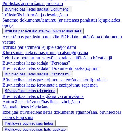
Publiskās apspriešanas procesam
Būvniecības lietas sadaļa “Dokumenti”
Trūkstošās informācijas iesniegšana
Saņemto dokumentu/lēmumu (ar sistēmas parakstu) lejupielādes
opcija
Izdruka par aktuālo stāvokli būvniecības lietā
Ar sistēmas parakstu parakstīto PDF datņu attēlošana dokumentu
vēsturē
Izdruka par atzīmēm lejupielādējot datni
Klusēšanas piekrišanas principa atspoguļošana
Tehnisko noteikumu izdevēju saraksta attēlošana būvatļaujā
Būvniecības lietas sadaļa “Personas”
Būvniecības lietas sadaļa “Dokumentu saskaņojumi”
Būvniecības lietas sadaļa “Paziņojumi”
Būvniecības lietas paziņojumu saņemšanas konfigurācija
Būvniecības lietas ierosinātāja paziņojumu saņēmēji
Būvniecības lietas izbeigšana
Būvniecības lietas izbeigšana vai arhivēšana
Automātiska būvniecības lietas izbeigšana
Manuāla lietas izbeigšana
Izbeigtas būvniecības lietas dokumentu atjaunošana, būvniecības
ieceres kopēšana
Piekļuves būvniecības lietas
Piekļuves būvniecības lietu apskate