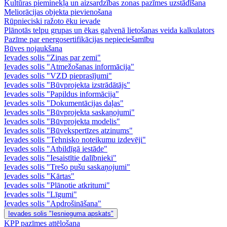
Kultūras pieminekļa un aizsardzības zonas pazīmes uzstādīšana
Meliorācijas objekta pievienošana
Rūpnieciski ražoto ēku ievade
Plānotās telpu grupas un ēkas galvenā lietošanas veida kalkulators
Pazīme par energosertifikācijas nepieciešamību
Būves nojaukšana
Ievades solis "Ziņas par zemi"
Ievades solis "Atmežošanas informācija"
Ievades solis "VZD pieprasījumi"
Ievades solis "Būvprojekta izstrādātājs"
Ievades solis "Papildus informācija"
Ievades solis "Dokumentācijas daļas"
Ievades solis "Būvprojekta saskaņojumi"
Ievades solis "Būvprojekta modelis"
Ievades solis "Būvekspertīzes atzinums"
Ievades solis "Tehnisko noteikumu izdevēji"
Ievades solis "Atbildīgā iestāde"
Ievades solis "Iesaistītie dalībnieki"
Ievades solis "Trešo pušu saskaņojumi"
Ievades solis "Kārtas"
Ievades solis "Plānotie atkritumi"
Ievades solis "Līgumi"
Ievades solis "Apdrošināšana"
Ievades solis "Iesnieguma apskats"
KPP pazīmes attēlošana