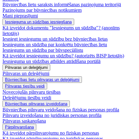
Būvniecības lietu saraksts informēšanas paziņojuma teritorijā
Paziņojums par būvniecības notikumiem
Mani pieprasījumi
Iesnieguma un sūdzības iesniegšana
Kā izveidot dokumentu "Iesniegums un sūdzība"? (anonīms
lietotājs)
Iesniegt iesniegumu un sūdzību bez būvniecības lietas
Iesniegums un sūdzība par konkrētu būvniecības lietu
Iesniegums un sūdzība par būvspeciālistu
Kā izveidot iesniegumu un sūdzību? (autorizēts BISP lietotājs)
Iesnieguma un sūdzības atbildes atrādīšana portālā
Pilnvaras un deleģējumi
Pilnvaras un deleģējumi
Būvniecības lietu pilnvaras un deleģējumi
Pilnvaras tiesību veidi
Novecojušās pilnvaru tiesības
Deleģējumu tiesību veidi
Būvniecības pilnvaras izveidošana
Būvniecības pilnvaru veidošana no fiziskas personas profila
Pilnvaru izveidošana no juridiskas personas profila
Pilnvaras saskaņošana
Pārpilnvarošana
Kā izveidot pārpilnvarojumu no fiziskas personas
Kā izveidot pārpilnvarojumu no juridiskas personas