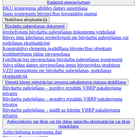
Kadastrā pieprasījumam
BKU iesnieguma atbildes datnes saņemšana
Jauns iesniegums būvniecības ierosinātāja maiņai
Nodošana ekspluatācijā
Būvdarbu pabeigšanas dokumenti
Ierobežojumi būvdarbu pabeigšanas dokumentu veidošanā
Būves datu labošanas ierobežojumi pie būvdarbu pabeigšanas vai
nodošanas ekspluatācijai
Konstruktīvo elementu norādīšana būvniecības objektam
Izpildmērījumu plānu pievienošana
Fotofiksācijas pievienošana būvdarbu pabeigšanas iesniegumā
Stāva plāna datnes pievienošana ārpus būvprojekta struktūras
VZD pieprasījumi pie būvdarbu pabeigšanas, nodošanas
ekspluatācijā
Vienotā būves reģistrācijas procesa pakalpojuma statusa atrādīšana
Būvdarbu pabeigšana – pozitīvs rezultāts VBRP pakalpojuma
ietvaros
Būvdarbu pabeigšana – negatīvs rezultāts VBRP pakalpojuma
ietvaros
Būvdarbu pabeigšana – gaidīt uz klientu VBRP pakalpojuma
ietvaros
Apliecinājums par ēkas vai tās daļas gatavību ekspluatācijai vai ēkas
nojaukšanu
Apliecinājuma iesnieguma dati