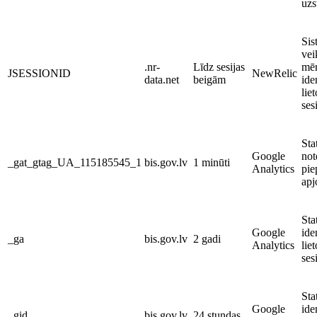
uzs
Sis
vei
.nr-
Līdz sesijas
mēr
JSESSIONID
NewRelic
data.net
beigām
ide
liet
ses
Stat
Google
not
_gat_gtag_UA_115185545_1
bis.gov.lv
1 minūti
Analytics
pie
ap
Stat
Google
ide
_ga
bis.gov.lv
2 gadi
Analytics
liet
ses
Stat
Google
ide
_gid
bis.gov.lv
24 stundas