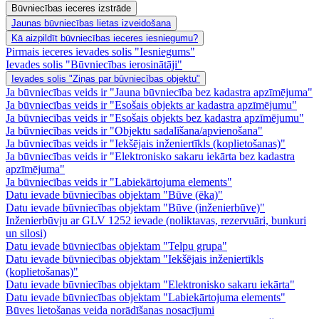
Būvniecības ieceres izstrāde
Jaunas būvniecības lietas izveidošana
Kā aizpildīt būvniecības ieceres iesniegumu?
Pirmais ieceres ievades solis "Iesniegums"
Ievades solis "Būvniecības ierosinātāji"
Ievades solis "Ziņas par būvniecības objektu"
Ja būvniecības veids ir "Jauna būvniecība bez kadastra apzīmējuma"
Ja būvniecības veids ir "Esošais objekts ar kadastra apzīmējumu"
Ja būvniecības veids ir "Esošais objekts bez kadastra apzīmējumu"
Ja būvniecības veids ir "Objektu sadalīšana/apvienošana"
Ja būvniecības veids ir "Iekšējais inženiertīkls (koplietošanas)"
Ja būvniecības veids ir "Elektronisko sakaru iekārta bez kadastra
apzīmējuma"
Ja būvniecības veids ir "Labiekārtojuma elements"
Datu ievade būvniecības objektam "Būve (ēka)"
Datu ievade būvniecības objektam "Būve (inženierbūve)"
Inženierbūvju ar GLV 1252 ievade (noliktavas, rezervuāri, bunkuri
un silosi)
Datu ievade būvniecības objektam "Telpu grupa"
Datu ievade būvniecības objektam "Iekšējais inženiertīkls
(koplietošanas)"
Datu ievade būvniecības objektam "Elektronisko sakaru iekārta"
Datu ievade būvniecības objektam "Labiekārtojuma elements"
Būves lietošanas veida norādīšanas nosacījumi