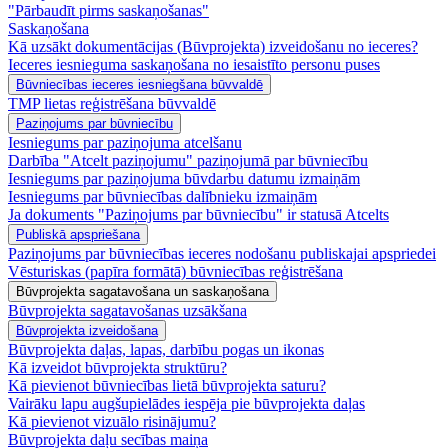
"Pārbaudīt pirms saskaņošanas"
Saskaņošana
Kā uzsākt dokumentācijas (Būvprojekta) izveidošanu no ieceres?
Ieceres iesnieguma saskaņošana no iesaistīto personu puses
Būvniecības ieceres iesniegšana būvvaldē
TMP lietas reģistrēšana būvvaldē
Paziņojums par būvniecību
Iesniegums par paziņojuma atcelšanu
Darbība "Atcelt paziņojumu" paziņojumā par būvniecību
Iesniegums par paziņojuma būvdarbu datumu izmaiņām
Iesniegums par būvniecības dalībnieku izmaiņām
Ja dokuments "Paziņojums par būvniecību" ir statusā Atcelts
Publiskā apspriešana
Paziņojums par būvniecības ieceres nodošanu publiskajai apspriedei
Vēsturiskas (papīra formātā) būvniecības reģistrēšana
Būvprojekta sagatavošana un saskaņošana
Būvprojekta sagatavošanas uzsākšana
Būvprojekta izveidošana
Būvprojekta daļas, lapas, darbību pogas un ikonas
Kā izveidot būvprojekta struktūru?
Kā pievienot būvniecības lietā būvprojekta saturu?
Vairāku lapu augšupielādes iespēja pie būvprojekta daļas
Kā pievienot vizuālo risinājumu?
Būvprojekta daļu secības maiņa