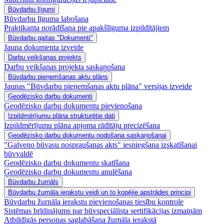
Būvdarbu līgumi
Būvdarbu līguma labošana
Praktikanta norādīšana pie apakšlīguma izpildītājiem
Būvdarbu gaitas "Dokumenti"
Jauna dokumenta izveide
Darbu veikšanas projekts
Darbu veikšanas projekta saskaņošana
Būvdarbu pieņemšanas aktu plāns
Jaunas "Būvdarbu pieņemšanas aktu plāna" versijas izveide
Ģeodēzisko darbu dokumenti
Ģeodēzisko darbu dokumentu pievienošana
Izpildmērījumu plāna strukturētie dati
Izpildmērījumu plāna apjoma rādītāju precizēšana
Ģeodēzisko darbu dokumentu nodošana saskaņošanai
"Galveno būvasu nospraušanas akts" iesniegšana izskatīšanai
būvvaldē
Ģeodēzisko darbu dokumentu skatīšana
Ģeodēzisko darbu dokumentu anulēšana
Būvdarbu žurnāls
Būvdarbu žurnāla ierakstu veidi un to kopējie apstrādes principi
Būvdarbu žurnāla ierakstu pievienošanas tiesību kontrole
Sistēmas brīdinājums par būvspeciālista sertifikācijas izmaiņām
Atbildīgās personas saglabāšana žurnāla ierakstā