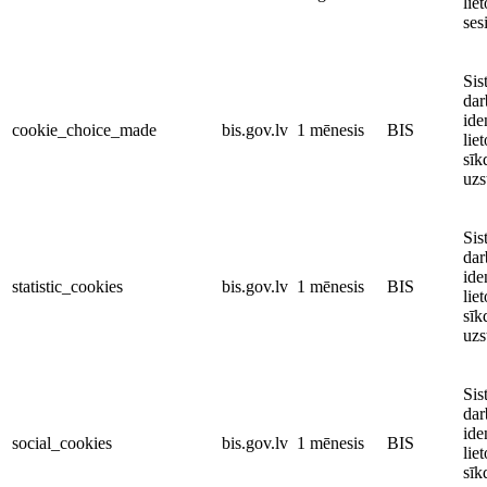
liet
ses
Sis
dar
ide
cookie_choice_made
bis.gov.lv
1 mēnesis
BIS
liet
sīk
uzs
Sis
dar
ide
statistic_cookies
bis.gov.lv
1 mēnesis
BIS
liet
sīk
uzs
Sis
dar
ide
social_cookies
bis.gov.lv
1 mēnesis
BIS
liet
sīk