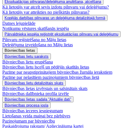
Ekspluatācijas pilnvaras/deleģējuma anulēšana, atcelšana
Kā lietotājs var atcelt sevis izdotu pilnvaru vai deleģējumu?
Kā lietotājs var atteikties no piešķirtās pilnvaras?
Kopējās darbības pilnvaras un deleģējuma detalizētajā formā
Datnes lejupielāde
Notikumu vēstures skatīšanās iespēja
Pārvaldnieka iespēja reģistrēt ekspluatācijas pilnvaru vai deleģējumu
Pilnvaru reģistrēšana no Māju lietas
Deleģējuma izveidošana no Māju lietas
Būvniecības lietas
Būvniecības lietu saraksts
Būvniecības lietu grupēšana
Būvniecības lietu īsceļš un pēdējās skatītās lietas
Pazīme par neapstiprinātajiem būvniecības žurnāla ierakstiem
Pazīme par nelasītiem paziņojumiem būvniecības lietā
Būvniecības lietu detalizētais skats
Būvniecības lietas izvērstais un saīsinātais skats
Būvniecības dalībnieka profila izvēle
Būvniecības lietas sadaļa “Aktuālie dati”
Būvniecības procesa josla
Būvniecības ieceres iesniegumam
Lietošanas veida maiņai bez pārbūves
Paziņojumam par būvniecību
Paskaidrojuma rakstam/ Apliecinājuma kartei