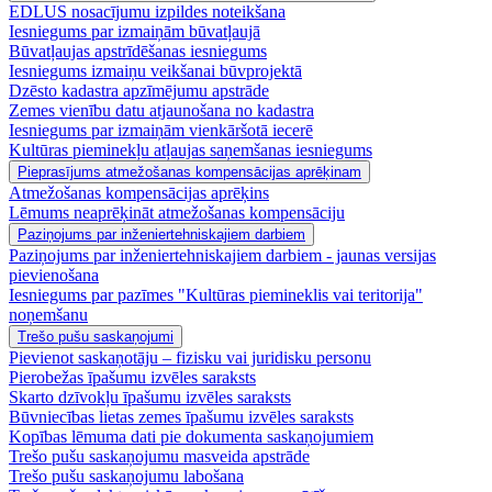
EDLUS nosacījumu izpildes noteikšana
Iesniegums par izmaiņām būvatļaujā
Būvatļaujas apstrīdēšanas iesniegums
Iesniegums izmaiņu veikšanai būvprojektā
Dzēsto kadastra apzīmējumu apstrāde
Zemes vienību datu atjaunošana no kadastra
Iesniegums par izmaiņām vienkāršotā iecerē
Kultūras pieminekļu atļaujas saņemšanas iesniegums
Pieprasījums atmežošanas kompensācijas aprēķinam
Atmežošanas kompensācijas aprēķins
Lēmums neaprēķināt atmežošanas kompensāciju
Paziņojums par inženiertehniskajiem darbiem
Paziņojums par inženiertehniskajiem darbiem - jaunas versijas
pievienošana
Iesniegums par pazīmes "Kultūras piemineklis vai teritorija"
noņemšanu
Trešo pušu saskaņojumi
Pievienot saskaņotāju – fizisku vai juridisku personu
Pierobežas īpašumu izvēles saraksts
Skarto dzīvokļu īpašumu izvēles saraksts
Būvniecības lietas zemes īpašumu izvēles saraksts
Kopības lēmuma dati pie dokumenta saskaņojumiem
Trešo pušu saskaņojumu masveida apstrāde
Trešo pušu saskaņojumu labošana