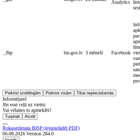
Analytics
liet
ses
Inf
ap
par
apm
tīm
_fbp
bis.gov.lv
3 mēneši
Facebook
vie
var
pie
sat
med
pro
Piekrist izvēlētajām
Piekrist visām
Tikai nepieciešamās
Informējam!
Jūs esat ceļā uz vietni:
Vai vēlaties to apmeklēt?
Turpināt
Atcelt
Rokasgrāmata BISP (lejupielādēt PDF)
06.08.2026 Version 284.0
Ievads