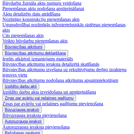
Būvdarbu žurnāla aktu numuru veidošana
Pieņemšanas aktu nodošana apstiprināšanai
Aktu detalizēto datu atrādīšana
Nozīmīgo konstrukciju pieņemšanas akts
Ugunsdrošībai nozīmīgās inženiertehniskās sistēmas pieņemšanas
akts
Cits pieņemšanas akts
Veikto būvdarbu pieņemšanas akts
Būvniecības atkritumi
Būvniecības atkritumu deklarēšana
Iegūts atkārtoti izmantojams materiāls
Būvniecības atkritumu ieraksta detalizētā skatīšanās
Būvniecības atkritumu izvešana uz rekultivējamu derīgo izrakteņu
ieguves vietu
Būvniecības atkritumu nodošana atkritumu apsaimniekotājam
Izpildīto darbu akti
Izpildīto darbu akta izveidošana un apstiprināšana
Ziņas par avāriju vai nelaimes gadījumu
Ziņas par avāriju vai nelaimes gadījumu pievienošana
Būvuzrauga ieraksti
Būvuzrauga ieraksta pievienošana
Autoruzrauga ieraksti
Autoruzrauga ieraksta pievienošana
Ražošanas rasējumi