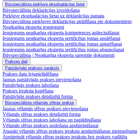
Būvspeciālista piekļuve ekspluatācijas lietai
Būvspeciālista deklarācijas izveidošana
Piekļuve ekspluatācijas lietai uz deklarācijas pamata
Būvspeciālista piekļuves deklarācijas atrādīšana pie dokumentiem
Neatkarīga eksperta iesniegumi
Iesniegums neatkarīga eksperta kompetences apliecināšanai
Iesniegums neatkarīga eksperta sertificētas jomas anulēšanai
Iesniegums neatkarīga eksperta sertificētas jomas apturēšanai
Iesniegums neatkarīga eksperta sertificētas jomas atjaunošanai
Būvspeciālista / Neatkarīga eksperta saņemtie dokumenti
Prakses dati
Patstāvīgās prakses saraksts
Prakses datu lejupielādēšana
Jaunas patstāvīgās prakses pievienošana
Patstāvīgās prakses labošana
Prakses ieraksta kopēšana
Patstāvīgās prakses detalizētā forma
Būvspeciālista vēlamās sfēras prakse
Jaunas vēlamās sfēras prakses pievienošana
Vēlamās sfēras prakses detalizētā forma
Vēlamās sfēras prakses labošana un papildināšana
Vēlamās sfēras prakses nodošana apstiprināšanai
Atsaukt vēlamās sfēras prakses ieraksta apstiprināšanas pieprasījumu
Apstiprināt vēlamās sfēras prakses ierakstu bez prakses vadītāja