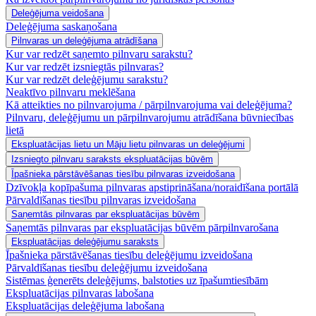
Deleģējuma veidošana
Deleģējuma saskaņošana
Pilnvaras un deleģējuma atrādīšana
Kur var redzēt saņemto pilnvaru sarakstu?
Kur var redzēt izsniegtās pilnvaras?
Kur var redzēt deleģējumu sarakstu?
Neaktīvo pilnvaru meklēšana
Kā atteikties no pilnvarojuma / pārpilnvarojuma vai deleģējuma?
Pilnvaru, deleģējumu un pārpilnvarojumu atrādīšana būvniecības
lietā
Ekspluatācijas lietu un Māju lietu pilnvaras un deleģējumi
Izsniegto pilnvaru saraksts ekspluatācijas būvēm
Īpašnieka pārstāvēšanas tiesību pilnvaras izveidošana
Dzīvokļa kopīpašuma pilnvaras apstiprināšana/noraidīšana portālā
Pārvaldīšanas tiesību pilnvaras izveidošana
Saņemtās pilnvaras par ekspluatācijas būvēm
Saņemtās pilnvaras par ekspluatācijas būvēm pārpilnvarošana
Ekspluatācijas deleģējumu saraksts
Īpašnieka pārstāvēšanas tiesību deleģējumu izveidošana
Pārvaldīšanas tiesību deleģējumu izveidošana
Sistēmas ģenerēts deleģējums, balstoties uz īpašumtiesībām
Ekspluatācijas pilnvaras labošana
Ekspluatācijas deleģējuma labošana