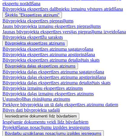
ekspertu norādīšana
Būvprojekta ekspertīzes dalībnieku izmaiņu vēstures atrādīšana
Šķirklis "Ekspertīzes atzinumi"
Būvprojekta ekspertīzes pieprasījums
Jauns būvprojekta izmaiņu ekspertīzes pieprasījums
Jaunas būvprojekta ekspertīzes versijas pieprasījuma izveidošana
Būvprojekta ekspertīžu saraksts
Būvprojekta ekspertīzes atzinums
Būvprojekta ekspertīzes atzinuma sagatavošana
Būvprojekta ekspertīzes atzinuma apstiprināšana
Būvprojekta ekspertīzes atzinuma detalizētais skats
Būvprojekta daļas ekspertīzes atzinums
Būvprojekta daļas ekspertīzes atzinuma sagatavošana
Būvprojekta daļas ekspertīzes atzinuma apstiprināšana
Būvprojekta daļas ekspertīzes atzinuma detalizētais skats
Būvprojekta izmaiņu ekspertīzes atzinums
Būvprojekta daļas izmaiņu ekspertīzes atzinums
Ugunsdrošības risinājuma atzinums
Piekļuve būvprojekta un tā daļu ekspertīzes atzinumu datiem
Būves dati būvprojekta sadaļā
Iesniedzamie dokumenti līdz būvdarbiem
Iespējamie dokumentu veidi līdz būvdarbiem
Projektēšanas nosacījumu izpildes iesniegums
Būvdarbu uzsākšanas nosacījumu izpildes iesniegums