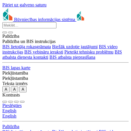
Pāriet uz galveno saturu
Būvniecības informācijas sistēma
Palīdzība
Palīdzība un BIS instrukcijas
BIS lietotāja rokasgrāmata
Biežāk uzdotie jautājumi
BIS video
instrukcijas
BIS vebināru ieraksti
Pieteikt tehnisku problēmu
BIS
atbalsta dienesta kontakti
BIS atbalsta pieprasīšana
BIS lapas karte
Piekļūstamība
Piekļūstamība
Teksta izmērs
A
A
A
Kontrasts
Pieslēgties
English
English
Palīdzība