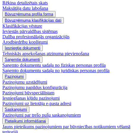
Rēķina detalizētais skats
Maksātāja datu labošana
Būvuzņēmuma profila forma
Būvuzņēmuma klasifikācijas dati
Klasifikācijas vēsture
Ieviestās pārvaldības sistēmas
Dalība profesionālajās organizācijās
Arodbiedrību koplīgumi
Iesniegtie dokumenti
Tehniskās apsekošanas atzinuma pievienošana
Saņemtie dokumenti
Saņemto dokumentu sadaļa no fiziskas personas profila
Saņemto dokumentu sadaļa no juridiskas personas profila
Paziņojumi
Paziņojumu uzstādījumi
Paziņojumu papildus konfigurācija
Paziņojumi būvspeciālistam
Iesniegšanas kļūdu paziņojumi
Paziņojumi uz lietotāja e-pasta adresi
Saskaņojumi
Paziņojumi par trešo pušu saskaņojumiem
Pieteikumi informēšanai
Jauns pieteikums paziņojumiem par būvniecības notikumiem vēlamā
teritorijā