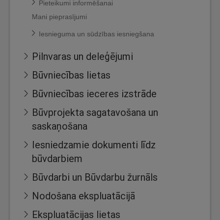
Pieteikumi informēšanai
Mani pieprasījumi
Iesnieguma un sūdzības iesniegšana
Pilnvaras un deleģējumi
Būvniecības lietas
Būvniecības ieceres izstrāde
Būvprojekta sagatavošana un
saskaņošana
Iesniedzamie dokumenti līdz
būvdarbiem
Būvdarbi un Būvdarbu žurnāls
Nodošana ekspluatācijā
Ekspluatācijas lietas