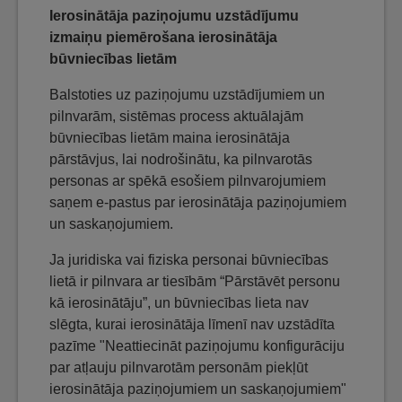
Ierosinātāja paziņojumu uzstādījumu
izmaiņu piemērošana ierosinātāja
būvniecības lietām
Balstoties uz paziņojumu uzstādījumiem un
pilnvarām, sistēmas process aktuālajām
būvniecības lietām maina ierosinātāja
pārstāvjus, lai nodrošinātu, ka pilnvarotās
personas ar spēkā esošiem pilnvarojumiem
saņem e-pastus par ierosinātāja paziņojumiem
un saskaņojumiem.
Ja juridiska vai fiziska personai būvniecības
lietā ir pilnvara ar tiesībām “Pārstāvēt personu
kā ierosinātāju”, un būvniecības lieta nav
slēgta, kurai ierosinātāja līmenī nav uzstādīta
pazīme "Neattiecināt paziņojumu konfigurāciju
par atļauju pilnvarotām personām piekļūt
ierosinātāja paziņojumiem un saskaņojumiem"