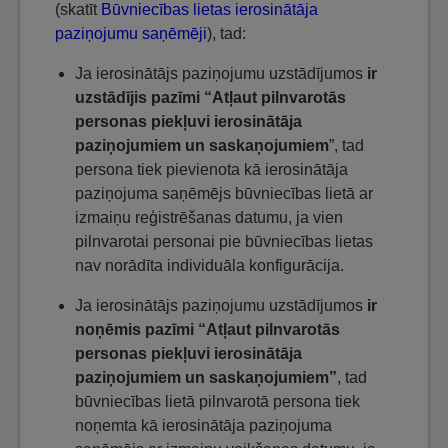
(skatīt
Būvniecības lietas ierosinātāja
paziņojumu saņēmēji
), tad:
Ja ierosinātājs paziņojumu uzstādījumos
ir
uzstādījis pazīmi “Atļaut pilnvarotās
personas piekļuvi ierosinātāja
paziņojumiem un saskaņojumiem
”, tad
persona tiek pievienota kā ierosinātāja
paziņojuma saņēmējs būvniecības lietā ar
izmaiņu reģistrēšanas datumu, ja vien
pilnvarotai personai pie būvniecības lietas
nav norādīta individuāla konfigurācija.
Ja ierosinātājs paziņojumu uzstādījumos
ir
noņēmis pazīmi “Atļaut pilnvarotās
personas piekļuvi ierosinātāja
paziņojumiem un saskaņojumiem”
, tad
būvniecības lietā pilnvarotā persona tiek
noņemta kā ierosinātāja paziņojuma