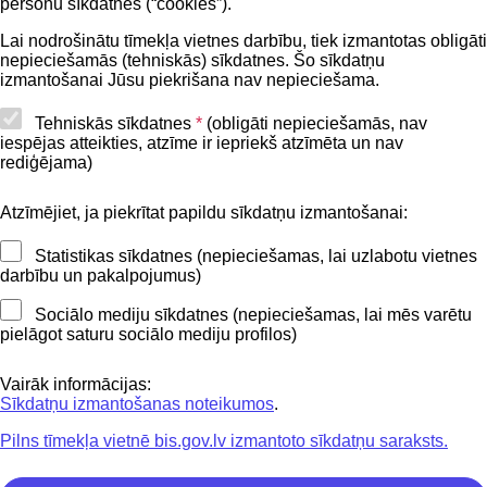
personu sīkdatnes (“cookies”).
BIS lietošanas noteikumi
Lai nodrošinātu tīmekļa vietnes darbību, tiek izmantotas obligāti
nepieciešamās (tehniskās) sīkdatnes. Šo sīkdatņu
Lapas karte
izmantošanai Jūsu piekrišana nav nepieciešama.
Piekļūstamības paziņojums
Tehniskās sīkdatnes
*
(obligāti nepieciešamās, nav
iespējas atteikties, atzīme ir iepriekš atzīmēta un nav
BIS mobile lietošanas noteikumi
rediģējama)
Atzīmējiet, ja piekrītat papildu sīkdatņu izmantošanai:
Kontakti
Statistikas sīkdatnes (nepieciešamas, lai uzlabotu vietnes
BIS atbalsta dienesta tālrunis:
darbību un pakalpojumus)
+371 62004010
Sociālo mediju sīkdatnes (nepieciešamas, lai mēs varētu
pielāgot saturu sociālo mediju profilos)
Sekojiet mums
Vairāk informācijas:
Sīkdatņu izmantošanas noteikumos
.
Pilns tīmekļa vietnē bis.gov.lv izmantoto sīkdatņu saraksts.
Lejupielādejiet
lietojumprogrammu