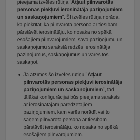
pieejama izvēles rūtiņa “
Atļaut pilnvarotās
personas piekļuvi ierosinātāja paziņojumiem
un saskaņojumiem
”. Šī izvēles rūtiņa norāda,
ka piekrītat, ka pilnvarotā persona ar tiesībām
pārstāvēt ierosinātāju, ko nosaka no spēkā
esošajiem pilnvarojumiem, savā paziņojumu un
saskaņojumu sarakstā redzēs ierosinātāja
paziņojumus, saskaņojumus un varēs tos
saskaņot.
Ja atzīmēs šo izvēles rūtiņu "
Atļaut
pilnvarotās personas piekļuvi ierosinātāja
paziņojumiem un saskaņojumiem
", tad
tālākai konfigurācijai būs pieejams saraksts
ar ierosinātājam paredzētajiem
paziņojumiem, kam varēs norādīt vai to
saņem pilnvarotā persona ar tiesībām
pārstāvēt ierosinātāju, ko nosaka no spēkā
esošajiem pilnvarojumiem.