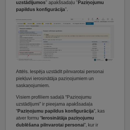
uzstādījumos
" apakšsadaļu "
Paziņojumu
papildus konfigurācija
".
Attēls. Iespēja uzstādīt pilnvarotai personai
piekļuvi ierosinātāja paziņojumiem un
saskaņojumiem.
Visiem profiliem sadaļā “Paziņojumu
uzstādījumi” ir pieejama apakšsadaļa
“
Paziņojumu papildus konfigurācija
”, kas
atver formu “
Ierosinātāja paziņojumu
dublēšana pilnvarotai personai
”, kur ir