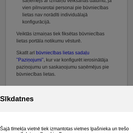
saņēmējs ar izmaiņu veikšanas datumu, ja
vien pilnvarotai personai pie būvniecības
lietas nav norādīti individuālajā
konfigurācijā.
Veiktās izmaiņas tiek fiksētas būvniecības
lietas portāla notikumu vēsturē.
Skatīt arī
būvniecības lietas sadaļu
"Paziņojumi"
, kur var konfigurēt ierosinātāja
paziņojumu un saskaņojumu saņēmējus pie
būvniecības lietas.
Sīkdatnes
Noderīgi
Šajā tīmekļa vietnē tiek izmantotas vietnes īpašnieka un trešo
Privātuma politika