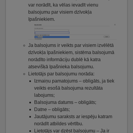
var norādīt, ka vēlas ievadīt vienu
balsojumu par visiem dzīvokļa
īpašniekiem.
Ja balsojums ir veikts par visiem izvēlētā
dzīvokļa īpašniekiem, sistēma balsojumā
norādīto informāciju dublē kā katra
atsevišķā īpašnieka balsojumu.
Lietotājs par balsojumu norāda:
Izmaiņu pamatojums – obligāts, ja tiek
veikts esošā balsojuma rezultāta
labojums;
Balsojuma datums – obligāts;
Datne – obligāts;
Jautājumu saraksts ar iespēju katram
norādīt atbildes vērtību.
Lietotājs var dzēst balsojumu – Ja ir