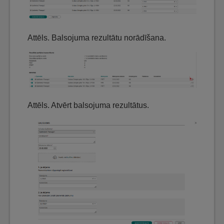
Attēls. Balsojuma rezultātu norādīšana.
Attēls. Atvērt balsojuma rezultātus.