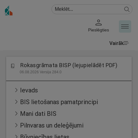
Pieslēgties
Vairāk
Rokasgrāmata BISP (lejupielādēt PDF)
06.08.2026 Versija 284.0
Ievads
BIS lietošanas pamatprincipi
Mani dati BIS
Pilnvaras un deleģējumi
Būvniecības lietas