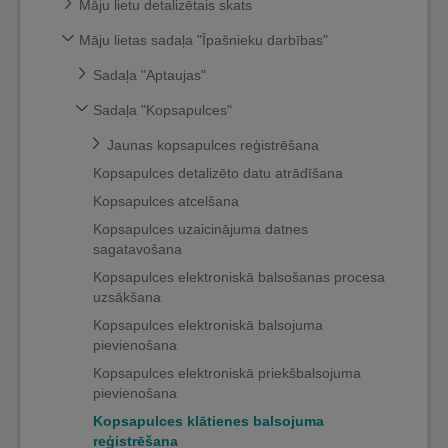
Māju lietu detalizētais skats
Māju lietas sadaļa "Īpašnieku darbības"
Sadaļa "Aptaujas"
Sadaļa "Kopsapulces"
Jaunas kopsapulces reģistrēšana
Kopsapulces detalizēto datu atrādīšana
Kopsapulces atcelšana
Kopsapulces uzaicinājuma datnes
sagatavošana
Kopsapulces elektroniskā balsošanas procesa
uzsākšana
Kopsapulces elektroniskā balsojuma
pievienošana
Kopsapulces elektroniskā priekšbalsojuma
pievienošana
Kopsapulces klātienes balsojuma
reģistrēšana