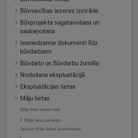
Būvniecības ieceres izstrāde
Būvprojekta sagatavošana un
saskaņošana
Iesniedzamie dokumenti līdz
būvdarbiem
Būvdarbi un Būvdarbu žurnāls
Nodošana ekspluatācijā
Ekspluatācijas lietas
Māju lietas
Māju lietu darba vide
Māju lietu saraksts
Jaunas Māju lietas izveidošana