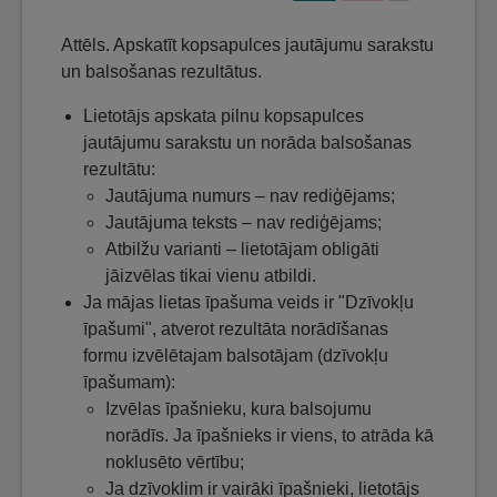
Attēls. Apskatīt kopsapulces jautājumu sarakstu
un balsošanas rezultātus.
Lietotājs apskata pilnu kopsapulces
jautājumu sarakstu un norāda balsošanas
rezultātu:
Jautājuma numurs – nav rediģējams;
Jautājuma teksts – nav rediģējams;
Atbilžu varianti – lietotājam obligāti
jāizvēlas tikai vienu atbildi.
Ja mājas lietas īpašuma veids ir "Dzīvokļu
īpašumi", atverot rezultāta norādīšanas
formu izvēlētajam balsotājam (dzīvokļu
īpašumam):
Izvēlas īpašnieku, kura balsojumu
norādīs. Ja īpašnieks ir viens, to atrāda kā
noklusēto vērtību;
Ja dzīvoklim ir vairāki īpašnieki, lietotājs