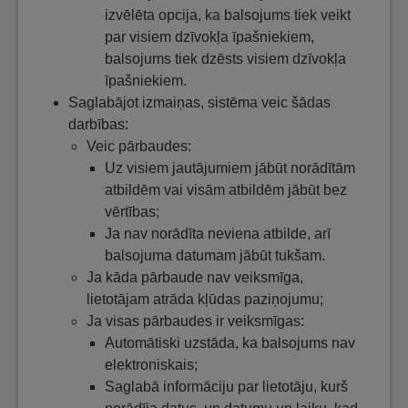
izvēlēta opcija, ka balsojums tiek veikt
par visiem dzīvokļa īpašniekiem,
balsojums tiek dzēsts visiem dzīvokļa
īpašniekiem.
Saglabājot izmaiņas, sistēma veic šādas
darbības:
Veic pārbaudes:
Uz visiem jautājumiem jābūt norādītām
atbildēm vai visām atbildēm jābūt bez
vērtības;
Ja nav norādīta neviena atbilde, arī
balsojuma datumam jābūt tukšam.
Ja kāda pārbaude nav veiksmīga,
lietotājam atrāda kļūdas paziņojumu;
Ja visas pārbaudes ir veiksmīgas:
Automātiski uzstāda, ka balsojums nav
elektroniskais;
Saglabā informāciju par lietotāju, kurš