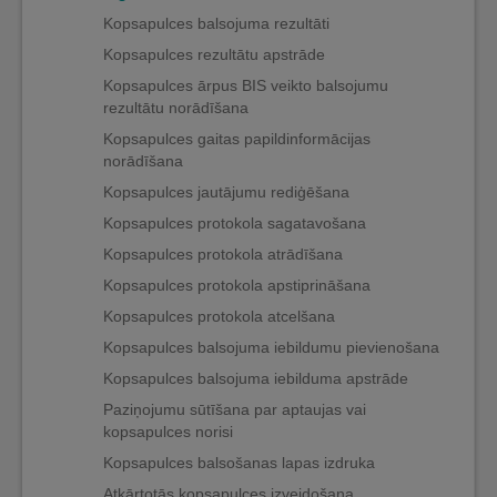
Kopsapulces balsojuma rezultāti
Kopsapulces rezultātu apstrāde
Kopsapulces ārpus BIS veikto balsojumu
rezultātu norādīšana
Kopsapulces gaitas papildinformācijas
norādīšana
Kopsapulces jautājumu rediģēšana
Kopsapulces protokola sagatavošana
Kopsapulces protokola atrādīšana
Kopsapulces protokola apstiprināšana
Kopsapulces protokola atcelšana
Kopsapulces balsojuma iebildumu pievienošana
Kopsapulces balsojuma iebilduma apstrāde
Paziņojumu sūtīšana par aptaujas vai
kopsapulces norisi
Kopsapulces balsošanas lapas izdruka
Atkārtotās kopsapulces izveidošana