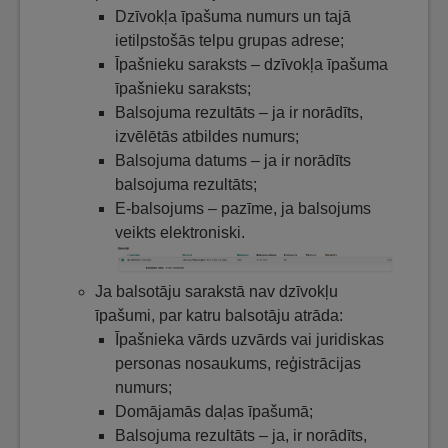
Dzīvokļa īpašuma numurs un tajā
ietilpstošās telpu grupas adrese;
Īpašnieku saraksts – dzīvokļa īpašuma
īpašnieku saraksts;
Balsojuma rezultāts – ja ir norādīts,
izvēlētās atbildes numurs;
Balsojuma datums – ja ir norādīts
balsojuma rezultāts;
E-balsojums – pazīme, ja balsojums
veikts elektroniski.
Ja balsotāju sarakstā nav dzīvokļu
īpašumi, par katru balsotāju atrāda:
Īpašnieka vārds uzvārds vai juridiskas
personas nosaukums, reģistrācijas
numurs;
Domājamās daļas īpašumā;
Balsojuma rezultāts – ja, ir norādīts,