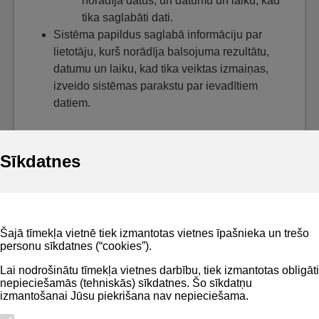
norādīja datus, un datumu un laiku, kad
tika saglabāti dati.
Sistēma papildus saglabā informāciju par
lietotāju, kurš norādīja balsojuma rezultātu,
datumu un laiku, kad tika veiktas izmaiņas,
izveido sistēmas parakstu par ievadītiem
datiem.
Sīkdatnes
Noderīgi
Šajā tīmekļa vietnē tiek izmantotas vietnes īpašnieka un trešo
Privātuma politika
personu sīkdatnes (“cookies”).
BIS lietošanas noteikumi
Lai nodrošinātu tīmekļa vietnes darbību, tiek izmantotas obligāti
nepieciešamās (tehniskās) sīkdatnes. Šo sīkdatņu
Lapas karte
izmantošanai Jūsu piekrišana nav nepieciešama.