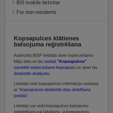
BIS mobile lietotne
For non-residents
Kopsapulces klātienes
balsojuma reģistrēšana
Autorizēts BISP lietotājs atver nepieciešamo
Māju lietu un tās
sadaļā
"Kopsapulces"
sameklē nepieciešamo kopsapulci
un atver tās
detalizēto skatījumu
.
Lietotājs redz kopsapulces informāciju saskaņā
ar "
Kopsapulces detalizēto datu atrādīšana
portālā"
.
Lietotājs var veikt kopsapulces balsojumu
reģistrēšanu vai labošanu, ja kopsapulces