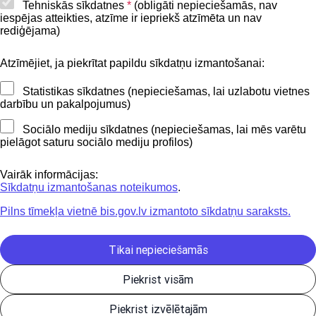
Piekļūstamības paziņojums
Tehniskās sīkdatnes
*
(obligāti nepieciešamās, nav
iespējas atteikties, atzīme ir iepriekš atzīmēta un nav
BIS mobile lietošanas noteikumi
rediģējama)
Atzīmējiet, ja piekrītat papildu sīkdatņu izmantošanai:
Kontakti
Statistikas sīkdatnes (nepieciešamas, lai uzlabotu vietnes
BIS atbalsta dienesta tālrunis:
darbību un pakalpojumus)
+371 62004010
Sociālo mediju sīkdatnes (nepieciešamas, lai mēs varētu
pielāgot saturu sociālo mediju profilos)
Sekojiet mums
Vairāk informācijas:
Sīkdatņu izmantošanas noteikumos
.
Pilns tīmekļa vietnē bis.gov.lv izmantoto sīkdatņu saraksts.
Lejupielādejiet
lietojumprogrammu
Tikai nepieciešamās
Piekrist visām
Būvniecības valsts kontroles birojs | Informācijas pārpublicēšanas
Piekrist izvēlētajām
gadījumā atsauce uz Būvniecības informācijas sistēmu obligāta. |