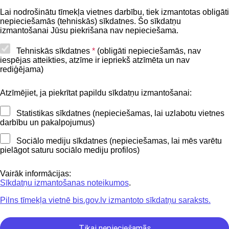
BIS lietošanas noteikumi
Lai nodrošinātu tīmekļa vietnes darbību, tiek izmantotas obligāti
nepieciešamās (tehniskās) sīkdatnes. Šo sīkdatņu
Lapas karte
izmantošanai Jūsu piekrišana nav nepieciešama.
Piekļūstamības paziņojums
Tehniskās sīkdatnes
*
(obligāti nepieciešamās, nav
iespējas atteikties, atzīme ir iepriekš atzīmēta un nav
BIS mobile lietošanas noteikumi
rediģējama)
Atzīmējiet, ja piekrītat papildu sīkdatņu izmantošanai:
Kontakti
Statistikas sīkdatnes (nepieciešamas, lai uzlabotu vietnes
BIS atbalsta dienesta tālrunis:
darbību un pakalpojumus)
+371 62004010
Sociālo mediju sīkdatnes (nepieciešamas, lai mēs varētu
pielāgot saturu sociālo mediju profilos)
Sekojiet mums
Vairāk informācijas:
Sīkdatņu izmantošanas noteikumos
.
Pilns tīmekļa vietnē bis.gov.lv izmantoto sīkdatņu saraksts.
Lejupielādejiet
lietojumprogrammu
Tikai nepieciešamās