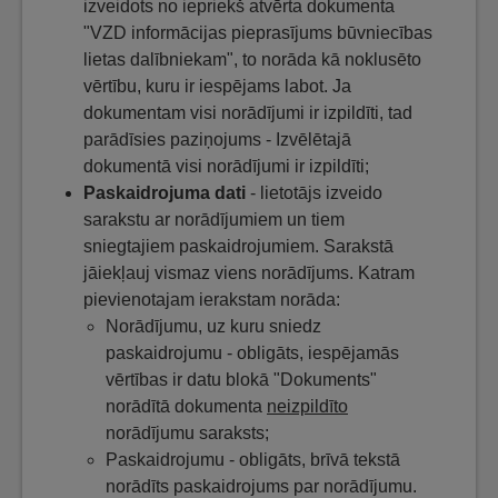
izveidots no iepriekš atvērta dokumenta
"VZD informācijas pieprasījums būvniecības
lietas dalībniekam", to norāda kā noklusēto
vērtību, kuru ir iespējams labot. Ja
dokumentam visi norādījumi ir izpildīti, tad
parādīsies paziņojums - Izvēlētajā
dokumentā visi norādījumi ir izpildīti;
Paskaidrojuma dati
- lietotājs izveido
sarakstu ar norādījumiem un tiem
sniegtajiem paskaidrojumiem. Sarakstā
jāiekļauj vismaz viens norādījums. Katram
pievienotajam ierakstam norāda:
Norādījumu, uz kuru sniedz
paskaidrojumu - obligāts, iespējamās
vērtības ir datu blokā "Dokuments"
norādītā dokumenta
neizpildīto
norādījumu saraksts;
Paskaidrojumu - obligāts, brīvā tekstā
norādīts paskaidrojums par norādījumu.