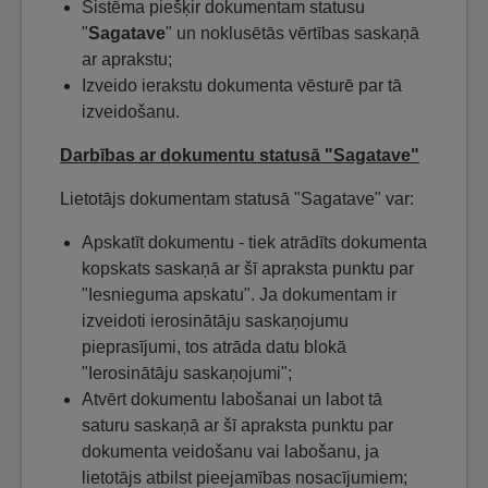
Sistēma piešķir dokumentam statusu
"
Sagatave
" un noklusētās vērtības saskaņā
ar aprakstu;
Izveido ierakstu dokumenta vēsturē par tā
izveidošanu.
Darbības ar dokumentu statusā "Sagatave"
Lietotājs dokumentam statusā "Sagatave" var:
Apskatīt dokumentu - tiek atrādīts dokumenta
kopskats saskaņā ar šī apraksta punktu par
"Iesnieguma apskatu". Ja dokumentam ir
izveidoti ierosinātāju saskaņojumu
pieprasījumi, tos atrāda datu blokā
"Ierosinātāju saskaņojumi";
Atvērt dokumentu labošanai un labot tā
saturu saskaņā ar šī apraksta punktu par
dokumenta veidošanu vai labošanu, ja
lietotājs atbilst pieejamības nosacījumiem;