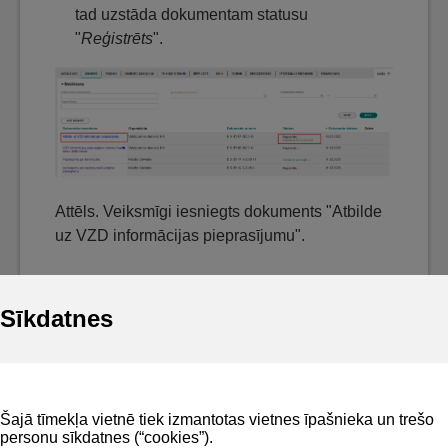
tad uzstāda dokumentam statusu
"
Reģistrēts
".
Attēls. Veiksmīgi iesniegts dokuments "Atbilde
uz VZD informācijas pieprasījumu".
Sīkdatnes
Noderīgi
Šajā tīmekļa vietnē tiek izmantotas vietnes īpašnieka un trešo
Privātuma politika
personu sīkdatnes (“cookies”).