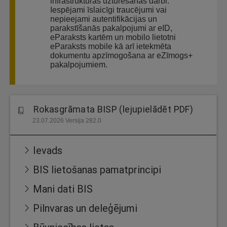
infrastruktūras uzturēšanas darbi.
Iespējami īslaicīgi traucējumi vai
nepieejami autentifikācijas un
parakstīšanās pakalpojumi ar eID,
eParaksts kartēm un mobilo lietotni
eParaksts mobile kā arī ietekmēta
dokumentu apzīmogošana ar eZīmogs+
pakalpojumiem.
Rokasgrāmata BISP (lejupielādēt PDF)
23.07.2026 Versija 282.0
Ievads
BIS lietošanas pamatprincipi
Mani dati BIS
Pilnvaras un deleģējumi