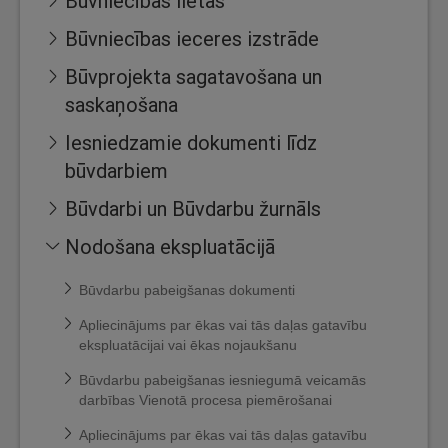
Būvniecības lietas
Būvniecības ieceres izstrāde
Būvprojekta sagatavošana un
saskaņošana
Iesniedzamie dokumenti līdz
būvdarbiem
Būvdarbi un Būvdarbu žurnāls
Nodošana ekspluatācijā
Būvdarbu pabeigšanas dokumenti
Apliecinājums par ēkas vai tās daļas gatavību
ekspluatācijai vai ēkas nojaukšanu
Būvdarbu pabeigšanas iesniegumā veicamās
darbības Vienotā procesa piemērošanai
Apliecinājums par ēkas vai tās daļas gatavību