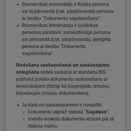
Būvniecības ierosinātājs ir fiziska persona
vai tā pilnvarotā (t.sk. pārpilnvarotā) persona
ar tiesību "Dokumentu sagatavošana";
Būvniecības ierosinātāja ir juridiskas
personas pārstāvis: paraksttiesīgā persona
vai pilnvarotā (t.sk. pārpilnvarotā), deleģētā
persona ar tiesību "Dokumentu
sagatavošana".
Nodošana saskaņošanai un saskaņojumu
sniegšana
notiek saskaņā ar standarta BIS
publiskā portāla dokumentu saskaņošanu ar
ierosinātājiem (līdzīgi kā būvprojektu izmaiņu,
būvatļaujas izmaiņu dokumentiem).
Ja kāds no saskaņojumiem ir noraidīts:
Dokumentu atgriež statusā "
Sagatave
";
Izveido ierakstu dokumenta vēsturē par tā
statusa maiņu.