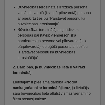
Būvniecības ierosinātājs ir fiziska persona
vai tā pilnvarotā (t.sk. pārpilnvarotā) persona
ar piešķirtu tiesību "Pārstāvēt personu kā
būvniecības ierosinātāju".
Būvniecības ierosinātāja ir juridiskas
personas pārstāvis: vienpersoniskā
paraksttiesīgā persona vai pilnvarotā (t.sk.
pārpilnvarotā), deleģētā persona ar tiesību
"Pārstāvēt personu kā būvniecības
ierosinātāju".
2. Darbības, ja būvniecības lietā ir vairāki
ierosinātāji
Lietotājam ir pieejama darbība <
Nodot
saskaņošanai ar ierosinātājiem
>, ja lietotājs
šajā būvniecības lietā atbilst vismaz vienam no
šiem nosacījumiem: