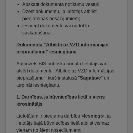
Apskatīt dokumenta notikumu vēsturi;
Dzēst dokumentu, ja lietotājs atbilst
pieejamības nosacījumiem;
Iesniegt dokumentu vai nodot to
saskaņošanai.
Dokumenta "Atbilde uz VZD informācijas
pieprasījumu" iesniegšana
Autorizēts BIS publiskā portāla lietotājs var
atvērt dokumentu "Atbilde uz VZD informācijas
pieprasījumu", kurš ir statusā "
Sagatave
" un
turpināt iesniegšanu.
1. Darbības, ja būvniecības lietā ir viens
ierosinātājs
Lietotājam ir pieejama darbība <
Iesniegt
>, ja
lietotājs šajā būvniecības lietā atbilst vismaz
vienam no šiem nosacījumiem: