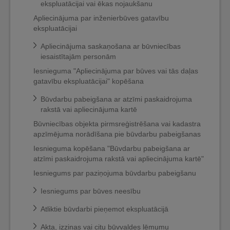
ekspluatācijai vai ēkas nojaukšanu
Apliecinājuma par inženierbūves gatavību
ekspluatācijai
Apliecinājuma saskaņošana ar būvniecības
iesaistītajām personām
Iesnieguma "Apliecinājuma par būves vai tās daļas
gatavību ekspluatācijai" kopēšana
Būvdarbu pabeigšana ar atzīmi paskaidrojuma
rakstā vai apliecinājuma kartē
Būvniecības objekta pirmsreģistrēšana vai kadastra
apzīmējuma norādīšana pie būvdarbu pabeigšanas
Iesnieguma kopēšana "Būvdarbu pabeigšana ar
atzīmi paskaidrojuma rakstā vai apliecinājuma kartē"
Iesniegums par paziņojuma būvdarbu pabeigšanu
Iesniegums par būves neesību
Atliktie būvdarbi pieņemot ekspluatācijā
Akta, izziņas vai citu būvvaldes lēmumu