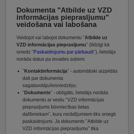
Dokumenta "Atbilde uz VZD
informācijas pieprasījumu"
veidošana vai labošana
Veidojot vai labojot dokumentu "
Atbilde uz
VZD informācijas pieprasījumu
" (līdzīgi kā
sniedz "
Paskaidrojumu par pārbaudi
"), lietotājs
norāda datus pa ievades soļiem:
"
Kontaktinformācija
" - automātiski aizpildās
dati par dokumenta
sagatavotāju/iesniedzēju;
"
Dokuments
" - obligāts, lietotājs norāda
dokumentu ar veidu "VZD informācijas
pieprasījums būvniecības lietas
dalībniekam", kura norādījumiem tiks sniegti
paskaidrojumi. Ja dokuments "Atbilde uz
VZD informācijas pieprasījumu" tika