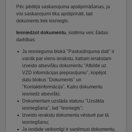
Pēc pēdējā saskaņojuma apstiprināšanas, ja
visi saskaņojumi tika apstiprināti, tad
dokuments tiek iesniegts.
Iesniedzot dokumentu
, sistēma veic šādas
darbības:
Ja iesnieguma blokā "Paskaidrojuma dati" ir
vairāk par vienu ierakstu, katram ierakstam
izveido atsevišķu dokumentu "Atbilde uz
VZD informācijas pieprasījumu", kopējot
datu blokus "Dokuments" un
"Kontaktinformācija". Katru dokumentu
iesniedz atsevišķi;
Dokumentam uzstāda statusu "Uzsākta
iesniegšana", tad "Iesniegts";
Izveido ierakstu dokumenta vēsturē par tā
iesniegšanu;
Ja iestāde veiksmīgi ir saņēmusi dokumentu,