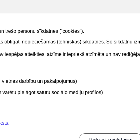
un trešo personu sīkdatnes (“cookies”).
tas obligāti nepieciešamās (tehniskās) sīkdatnes. Šo sīkdatņu 
 iespējas atteikties, atzīme ir iepriekš atzīmēta un nav rediģēj
Kontakti
Sekojie
tu vietnes darbību un pakalpojumus)
BIS atbalsta dienesta tālrunis:
+371 62004010
varētu pielāgot saturu sociālo mediju profilos)
ksts.
Piekrist izvēlētajām