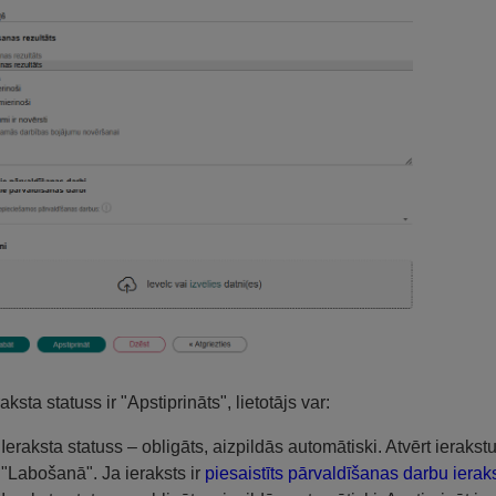
aksta statuss ir "Apstiprināts", lietotājs var:
Ieraksta statuss – obligāts, aizpildās automātiski. Atvērt ieraks
"Labošanā". Ja ieraksts ir
piesaistīts pārvaldīšanas darbu iera