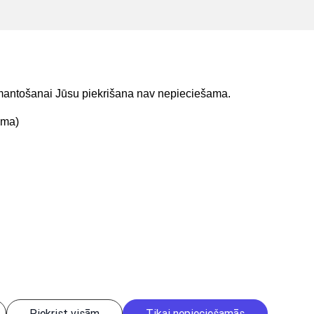
izmantošanai Jūsu piekrišana nav nepieciešama.
ama)
t mums
Lejupielādejiet
lietojumprogrammu
Piekrist visām
Tikai nepieciešamās