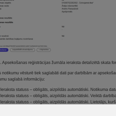
s. Apsekošanas reģistrācijas žurnāla ieraksta detalizētā skata fo
s notikumu vēsturē tiek saglabāti dati par darbībām ar apsekošan
umu saglabā informāciju:
Ieraksta statuss – obligāts, aizpildās automātiski. Notikuma da
Ieraksta statuss – obligāts, aizpildās automātiski. Veiktā darbīb
Ieraksta statuss – obligāts, aizpildās automātiski. Lietotājs, kur
Ieraksta, ar kuru veikta darbība, datu kopa.