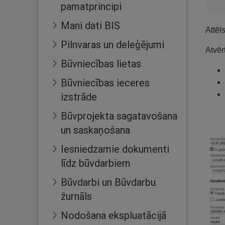
pamatprincipi
Mani dati BIS
Attēl
Pilnvaras un deleģējumi
Atvēr
Būvniecības lietas
Būvniecības ieceres
izstrāde
Būvprojekta sagatavošana
un saskaņošana
Iesniedzamie dokumenti
līdz būvdarbiem
Būvdarbi un Būvdarbu
žurnāls
Nodošana ekspluatācijā