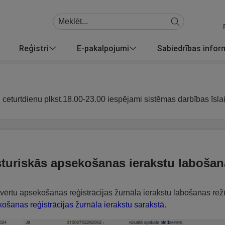
Reģistri
E-pakalpojumi
Sabiedrības info
u ceturtdienu plkst.18.00-23.00 iespējami sistēmas darbības īsla
turiskās apsekošanas ierakstu labošan
tvērtu apsekošanas reģistrācijas žurnāla ierakstu labošanas re
ošanas reģistrācijas žurnāla ierakstu sarakstā
.