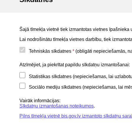
statusa
BIS reģistri
BIS mobile lietotne
Šajā tīmekļa vietnē tiek izmantotas vietnes īpašnieka 
For non-residents
Lai nodrošinātu tīmekļa vietnes darbību, tiek izmanto
Tehniskās sīkdatnes
*
(obligāti nepieciešamās, nav
Noderīgi
Atzīmējiet, ja piekrītat papildu sīkdatņu izmantošanai:
Statistikas sīkdatnes (nepieciešamas, lai uzlabo
Privātuma politika
Sociālo mediju sīkdatnes (nepieciešamas, lai mēs 
BIS lietošanas noteikumi
Lapas karte
Vairāk informācijas:
Sīkdatņu izmantošanas noteikumos
.
Piekļūstamības paziņojums
Pilns tīmekļa vietnē bis.gov.lv izmantoto sīkdatņu sara
BIS mobile lietošanas noteikumi