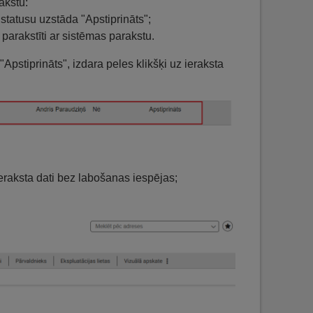
akstu:
 statusu uzstāda "Apstiprināts";
k parakstīti ar sistēmas parakstu.
"Apstiprināts", izdara peles klikšķi uz ieraksta
 ieraksta dati bez labošanas iespējas;