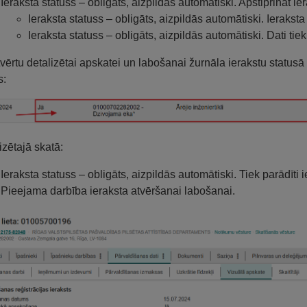
Ieraksta statuss – obligāts, aizpildās automātiski. Apstiprināt ier
Ieraksta statuss – obligāts, aizpildās automātiski. Ieraksta
Ieraksta statuss – obligāts, aizpildās automātiski. Dati tie
tvērtu detalizētai apskatei un labošanai žurnāla ierakstu statusā 
s:
izētajā skatā:
Ieraksta statuss – obligāts, aizpildās automātiski. Tiek parādīti
Pieejama darbība ieraksta atvēršanai labošanai.