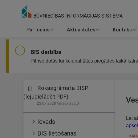
BŪVNIECĪBAS INFORMĀCIJAS SISTĒMA
Par mums
Aktualitātes
Kontakti
BIS darbība
Pilnveidotās funkcionalitātes piegādes laikā katr
Rokasgrāmata BISP
(lejupielādēt PDF)
Vēs
23.07.2026 Versija 282.0
Lai a
Ievads
apsek
BIS lietošanas