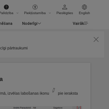
Palīdzība
Piekļūstamība
Pieslēgties
English
rmēšana
Noderīgi
Vairāk
icīgi pārtraukumi
a
žīmā, izvēlas labošanas ikonu
pie ieraksta