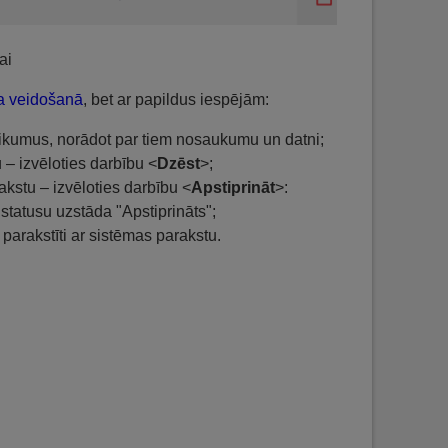
ai
ta veidošanā
, bet ar papildus iespējām:
ielikumus, norādot par tiem nosaukumu un datni;
u – izvēloties darbību <
Dzēst
>;
rakstu – izvēloties darbību <
Apstiprināt
>:
 statusu uzstāda "Apstiprināts";
k parakstīti ar sistēmas parakstu.