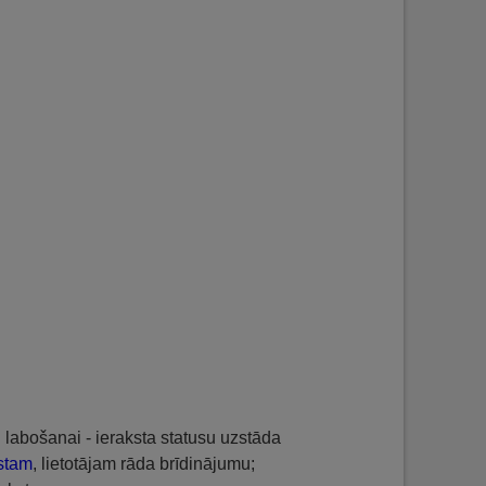
tu labošanai - ieraksta statusu uzstāda
kstam
, lietotājam rāda brīdinājumu;