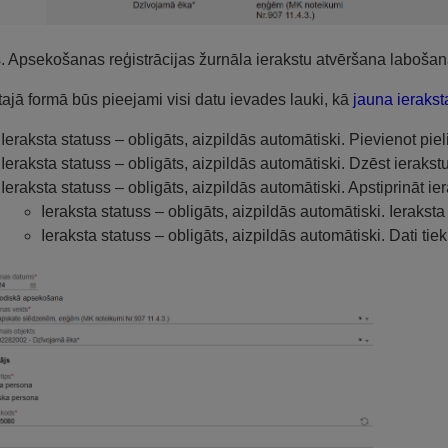
s. Apsekošanas reģistrācijas žurnāla ierakstu atvēršana labošan
tajā formā būs pieejami visi datu ievades lauki, kā
jauna ieraks
Ieraksta statuss – obligāts, aizpildās automātiski. Pievienot p
Ieraksta statuss – obligāts, aizpildās automātiski. Dzēst ierakst
Ieraksta statuss – obligāts, aizpildās automātiski. Apstiprināt ie
Ieraksta statuss – obligāts, aizpildās automātiski. Ieraksta
Ieraksta statuss – obligāts, aizpildās automātiski. Dati tie