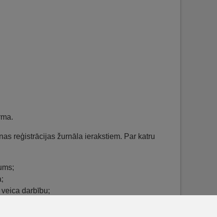
rma.
as reģistrācijas žurnāla ierakstiem. Par katru
tums;
a;
š veica darbību;