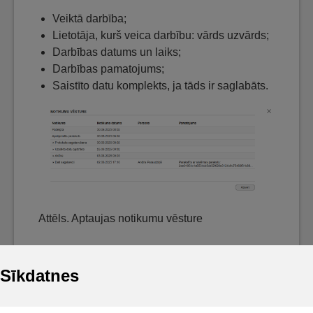
Veiktā darbība;
Lietotāja, kurš veica darbību: vārds uzvārds;
Darbības datums un laiks;
Darbības pamatojums;
Saistīto datu komplekts, ja tāds ir saglabāts.
Attēls. Aptaujas notikumu vēsture
Sīkdatnes