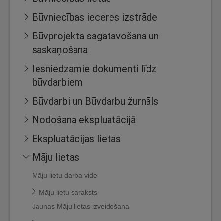
Būvniecības ieceres izstrāde
Būvprojekta sagatavošana un
saskaņošana
Iesniedzamie dokumenti līdz
būvdarbiem
Būvdarbi un Būvdarbu žurnāls
Nodošana ekspluatācijā
Ekspluatācijas lietas
Māju lietas
Māju lietu darba vide
Māju lietu saraksts
Jaunas Māju lietas izveidošana