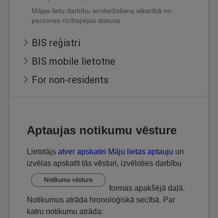
Mājas lietu darbību ierobežošana atkarībā no
personas rīcībspējas statusa
BIS reģistri
BIS mobile lietotne
For non-residents
Aptaujas notikumu vēsture
Lietotājs
atver apskatei Māju lietas aptauju
un
izvēlas apskatīt tās vēsturi, izvēloties darbību
formas apakšējā daļā.
Notikumus atrāda hronoloģiskā secībā. Par
katru notikumu atrāda: