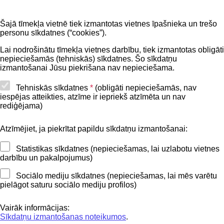
Noderīgi
Šajā tīmekļa vietnē tiek izmantotas vietnes īpašnieka un trešo
Privātuma politika
personu sīkdatnes (“cookies”).
BIS lietošanas noteikumi
Lai nodrošinātu tīmekļa vietnes darbību, tiek izmantotas obligāti
nepieciešamās (tehniskās) sīkdatnes. Šo sīkdatņu
Lapas karte
izmantošanai Jūsu piekrišana nav nepieciešama.
Piekļūstamības paziņojums
Tehniskās sīkdatnes
*
(obligāti nepieciešamās, nav
iespējas atteikties, atzīme ir iepriekš atzīmēta un nav
BIS mobile lietošanas noteikumi
rediģējama)
Atzīmējiet, ja piekrītat papildu sīkdatņu izmantošanai:
Kontakti
Statistikas sīkdatnes (nepieciešamas, lai uzlabotu vietnes
BIS atbalsta dienesta tālrunis:
darbību un pakalpojumus)
+371 62004010
Sociālo mediju sīkdatnes (nepieciešamas, lai mēs varētu
pielāgot saturu sociālo mediju profilos)
Sekojiet mums
Vairāk informācijas:
Sīkdatņu izmantošanas noteikumos
.