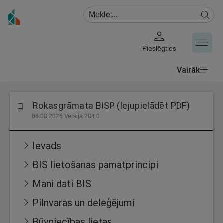
Pieslēgties
Vairāk
Rokasgrāmata BISP (lejupielādēt PDF)
06.08.2026 Versija 284.0
Ievads
BIS lietošanas pamatprincipi
Mani dati BIS
Pilnvaras un deleģējumi
Būvniecības lietas