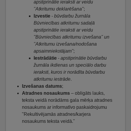
apstiprinātie ieraksti ar veidu
"Atkritumu deklarēšana"
;
Izvestie
-
būvdarbu žurnāla
Būvniecības atkritumu sadaļā
apstiprinātie ieraksti ar veidu
"Būvniecības atkritumu izvešana" un
"Atkritumu izvešana/nodošana
apsaimniekotājam"
;
Iestrādātie
-
apstiprinātie būvdarbu
žurnāla ikdienas un speciālo darbu
ieraksti, kuros ir norādīta būvdarbu
atkritumu iestrāde
.
Izvešanas datums
;
Atradnes nosaukums
– obligāts lauks,
teksta veidā norādāms gala mērķa atradnes
nosaukums ar informatīvo paskaidrojumu
"Rekultivējamās atradnes/karjera
nosaukums teksta veidā."