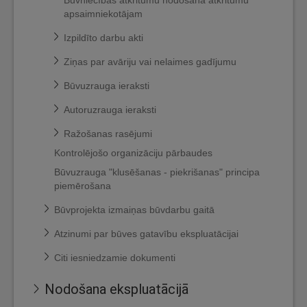
Būvniecības atkritumu nodošana atkritumu
apsaimniekotājam
Izpildīto darbu akti
Ziņas par avāriju vai nelaimes gadījumu
Būvuzrauga ieraksti
Autoruzrauga ieraksti
Ražošanas rasējumi
Kontrolējošo organizāciju pārbaudes
Būvuzrauga "klusēšanas - piekrišanas" principa
piemērošana
Būvprojekta izmaiņas būvdarbu gaitā
Atzinumi par būves gatavību ekspluatācijai
Citi iesniedzamie dokumenti
Nodošana ekspluatācijā