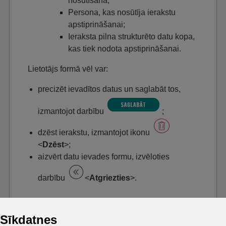
nosūtīšana;
Persona, kas nosūtīja ierakstu
apstiprināšanai;
Ieraksta pilna strukturēto datu kopa,
kas tiek nodota apstiprināšanai.
Lietotājs formā vēl var:
precizēt ievadītos datus un saglabāt tos,
izmantojot darbību
;
dzēst ierakstu, izmantojot ikonu
<
Dzēst
>;
aizvērt datu ievades formu, izvēloties
darbību
<
Atgriezties
>.
Sīkdatnes