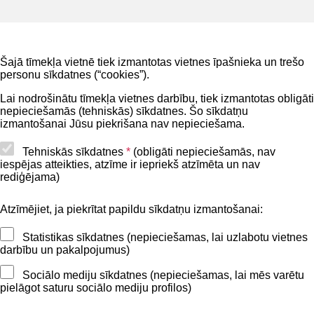
Noderīgi
Šajā tīmekļa vietnē tiek izmantotas vietnes īpašnieka un trešo
Privātuma politika
personu sīkdatnes (“cookies”).
BIS lietošanas noteikumi
Lai nodrošinātu tīmekļa vietnes darbību, tiek izmantotas obligāti
nepieciešamās (tehniskās) sīkdatnes. Šo sīkdatņu
Lapas karte
izmantošanai Jūsu piekrišana nav nepieciešama.
Piekļūstamības paziņojums
Tehniskās sīkdatnes
*
(obligāti nepieciešamās, nav
iespējas atteikties, atzīme ir iepriekš atzīmēta un nav
BIS mobile lietošanas noteikumi
rediģējama)
Atzīmējiet, ja piekrītat papildu sīkdatņu izmantošanai:
Kontakti
Statistikas sīkdatnes (nepieciešamas, lai uzlabotu vietnes
BIS atbalsta dienesta tālrunis:
darbību un pakalpojumus)
+371 62004010
Sociālo mediju sīkdatnes (nepieciešamas, lai mēs varētu
pielāgot saturu sociālo mediju profilos)
Sekojiet mums