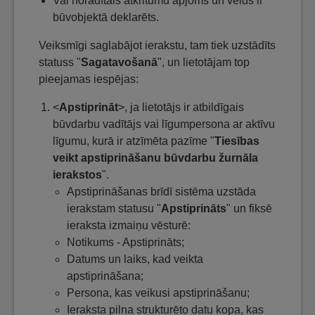
Vai norādītais atkritumu apjoms un veids ir
būvobjektā deklarēts.
Veiksmīgi saglabājot ierakstu, tam tiek uzstādīts
statuss "
Sagatavošanā
", un lietotājam top
pieejamas iespējas:
<
Apstiprināt
>, ja lietotājs ir atbildīgais
būvdarbu vadītājs vai līgumpersona ar aktīvu
līgumu, kurā ir atzīmēta pazīme "
Tiesības
veikt apstiprināšanu būvdarbu žurnāla
ierakstos
".
Apstiprināšanas brīdī sistēma uzstāda
ierakstam statusu "
Apstiprināts
" un fiksē
ieraksta izmaiņu vēsturē:
Notikums - Apstiprināts;
Datums un laiks, kad veikta
apstiprināšana;
Persona, kas veikusi apstiprināšanu;
Ieraksta pilna strukturēto datu kopa, kas