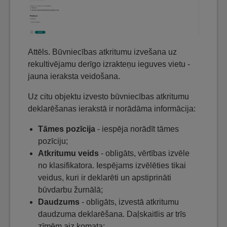
Attēls. Būvniecības atkritumu izvešana uz
rekultivējamu derīgo izrakteņu ieguves vietu -
jauna ieraksta veidošana.
Uz citu objektu izvesto būvniecības atkritumu
deklarēšanas ierakstā ir norādāma informācija:
Tāmes pozīcija
- iespēja norādīt tāmes
pozīciju;
Atkritumu veids
- obligāts, vērtības izvēle
no klasifikatora. Iespējams izvēlēties tikai
veidus, kuri ir deklarēti un apstiprināti
būvdarbu žurnālā;
Daudzums
- obligāts, izvestā atkritumu
daudzuma deklarēšana. Daļskaitlis ar trīs
zīmēm aiz komata;