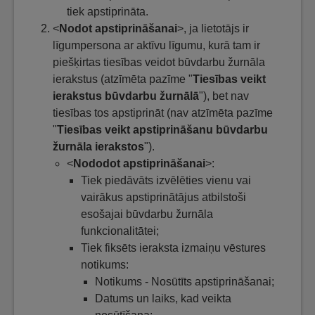
tiek apstiprināta.
<
Nodot apstiprināšanai
>, ja lietotājs ir
līgumpersona ar aktīvu līgumu, kurā tam ir
piešķirtas tiesības veidot būvdarbu žurnāla
ierakstus (atzīmēta pazīme "
Tiesības veikt
ierakstus būvdarbu žurnālā
"), bet nav
tiesības tos apstiprināt (nav atzīmēta pazīme
"
Tiesības veikt apstiprināšanu būvdarbu
žurnāla ierakstos
").
<
Nododot apstiprināšanai
>:
Tiek piedāvāts izvēlēties vienu vai
vairākus apstiprinātājus atbilstoši
esošajai būvdarbu žurnāla
funkcionalitātei;
Tiek fiksēts ieraksta izmaiņu vēstures
notikums:
Notikums - Nosūtīts apstiprināšanai;
Datums un laiks, kad veikta