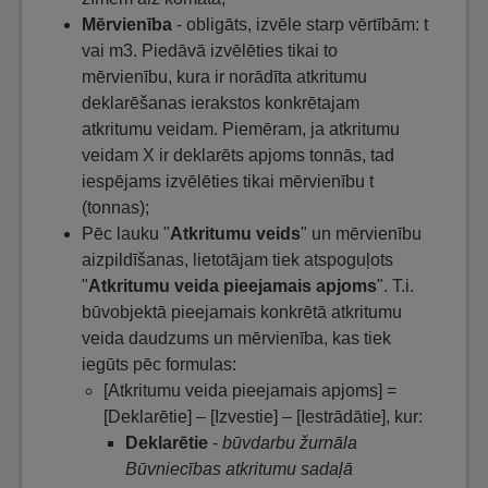
Mērvienība
- obligāts, izvēle starp vērtībām: t
vai m3. Piedāvā izvēlēties tikai to
mērvienību, kura ir norādīta atkritumu
deklarēšanas ierakstos konkrētajam
atkritumu veidam. Piemēram, ja atkritumu
veidam X ir deklarēts apjoms tonnās, tad
iespējams izvēlēties tikai mērvienību t
(tonnas);
Pēc lauku "
Atkritumu veids
" un mērvienību
aizpildīšanas, lietotājam tiek atspoguļots
"
Atkritumu veida pieejamais apjoms
". T.i.
būvobjektā pieejamais konkrētā atkritumu
veida daudzums un mērvienība, kas tiek
iegūts pēc formulas:
[Atkritumu veida pieejamais apjoms] =
[Deklarētie] – [Izvestie] – [Iestrādātie], kur:
Deklarētie
-
būvdarbu žurnāla
Būvniecības atkritumu sadaļā