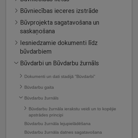
Būvniecības ieceres izstrāde
Būvprojekta sagatavošana un
saskaņošana
Iesniedzamie dokumenti līdz
būvdarbiem
Būvdarbi un Būvdarbu žurnāls
Dokumenti un dati stadijā "Būvdarbi"
Būvdarbu gaita
Būvdarbu žurnāls
Būvdarbu žurnāla ierakstu veidi un to kopējie
apstrādes principi
Būvdarbu žurnāla lejupielādēšana
Būvdarbu žurnāla datnes sagatavošana