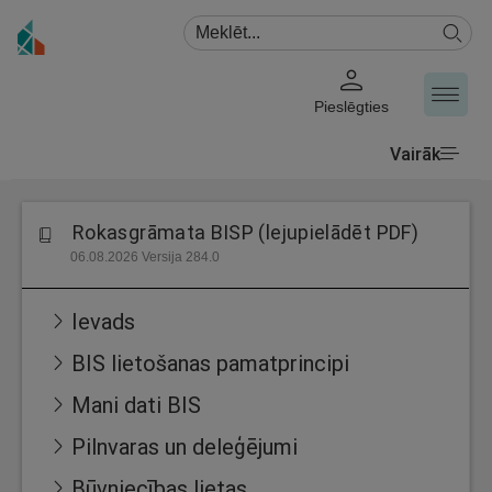
Pieslēgties
Vairāk
Rokasgrāmata BISP (lejupielādēt PDF)
06.08.2026 Versija 284.0
Ievads
BIS lietošanas pamatprincipi
Mani dati BIS
Pilnvaras un deleģējumi
Būvniecības lietas