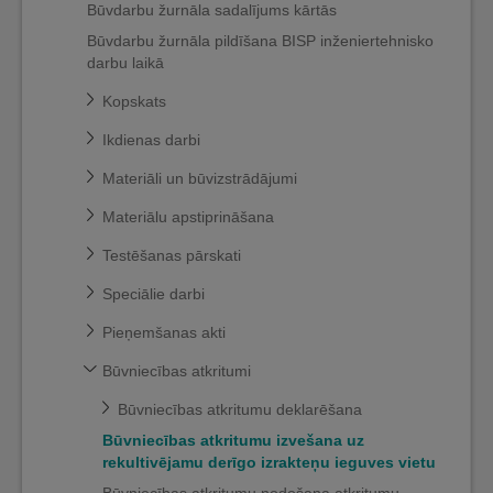
Būvdarbu žurnāla sadalījums kārtās
Būvdarbu žurnāla pildīšana BISP inženiertehnisko
darbu laikā
Kopskats
Ikdienas darbi
Materiāli un būvizstrādājumi
Materiālu apstiprināšana
Testēšanas pārskati
Speciālie darbi
Pieņemšanas akti
Būvniecības atkritumi
Būvniecības atkritumu deklarēšana
Būvniecības atkritumu izvešana uz
rekultivējamu derīgo izrakteņu ieguves vietu