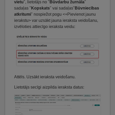
vietu
", lietotājs no "
Būvdarbu žurnāla
"
sadaļas "
Kopskats
" vai sadaļas"
Būvniecības
atkritumi
" nospiežot pogu <+Pievienot jaunu
ierakstu> var uzsākt jauna ieraksta veidošanu,
izvēloties attiecīgo ieraksta veidu:
Attēls. Uzsākt ieraksta veidošanu.
Lietotājs secīgi aizpilda ieraksta datus: