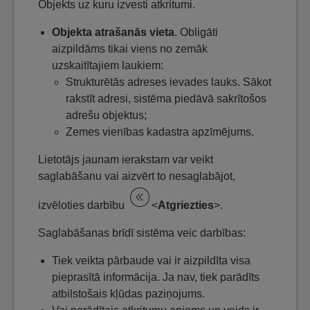
Objekts uz kuru izvesti atkritumi.
Objekta atrašanās vieta
. Obligāti
aizpildāms tikai viens no zemāk
uzskaitītajiem laukiem:
Strukturētās adreses ievades lauks. Sākot
rakstīt adresi, sistēma piedāvā sakrītošos
adrešu objektus;
Zemes vienības kadastra apzīmējums.
Lietotājs jaunam ierakstam var veikt
saglabāšanu vai aizvērt to nesaglabājot,
izvēloties darbību
<
Atgriezties
>.
Saglabāšanas brīdī sistēma veic darbības:
Tiek veikta pārbaude vai ir aizpildīta visa
pieprasītā informācija. Ja nav, tiek parādīts
atbilstošais kļūdas paziņojums.