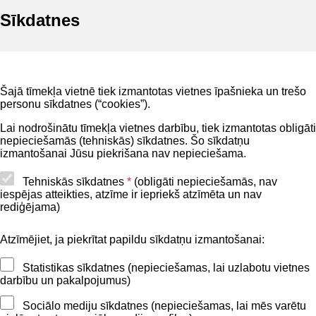
Sīkdatnes
Noderīgi
Šajā tīmekļa vietnē tiek izmantotas vietnes īpašnieka un trešo
Privātuma politika
personu sīkdatnes (“cookies”).
BIS lietošanas noteikumi
Lai nodrošinātu tīmekļa vietnes darbību, tiek izmantotas obligāti
nepieciešamās (tehniskās) sīkdatnes. Šo sīkdatņu
Lapas karte
izmantošanai Jūsu piekrišana nav nepieciešama.
Piekļūstamības paziņojums
Tehniskās sīkdatnes
*
(obligāti nepieciešamās, nav
iespējas atteikties, atzīme ir iepriekš atzīmēta un nav
BIS mobile lietošanas noteikumi
rediģējama)
Atzīmējiet, ja piekrītat papildu sīkdatņu izmantošanai:
Kontakti
Statistikas sīkdatnes (nepieciešamas, lai uzlabotu vietnes
BIS atbalsta dienesta tālrunis:
darbību un pakalpojumus)
+371 62004010
Sociālo mediju sīkdatnes (nepieciešamas, lai mēs varētu