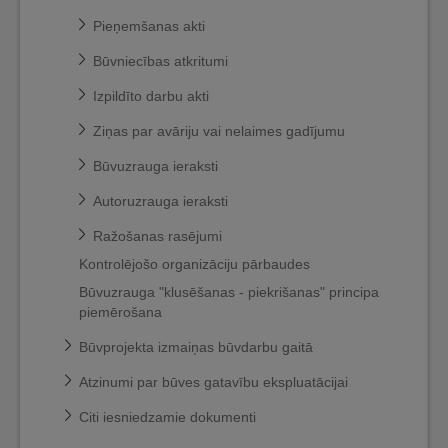
Pieņemšanas akti
Būvniecības atkritumi
Izpildīto darbu akti
Ziņas par avāriju vai nelaimes gadījumu
Būvuzrauga ieraksti
Autoruzrauga ieraksti
Ražošanas rasējumi
Kontrolējošo organizāciju pārbaudes
Būvuzrauga "klusēšanas - piekrišanas" principa
piemērošana
Būvprojekta izmaiņas būvdarbu gaitā
Atzinumi par būves gatavību ekspluatācijai
Citi iesniedzamie dokumenti