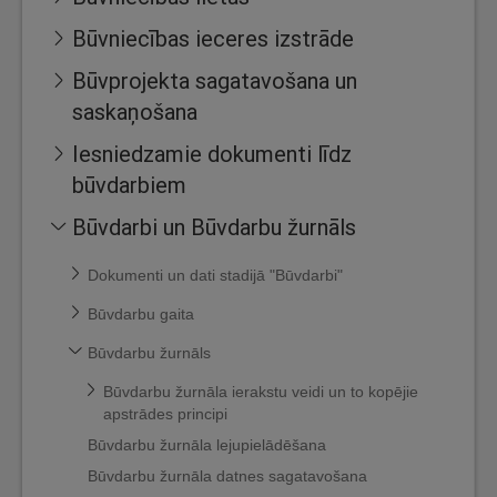
Būvniecības ieceres izstrāde
Būvprojekta sagatavošana un
saskaņošana
Iesniedzamie dokumenti līdz
būvdarbiem
Būvdarbi un Būvdarbu žurnāls
Dokumenti un dati stadijā "Būvdarbi"
Būvdarbu gaita
Būvdarbu žurnāls
Būvdarbu žurnāla ierakstu veidi un to kopējie
apstrādes principi
Būvdarbu žurnāla lejupielādēšana
Būvdarbu žurnāla datnes sagatavošana