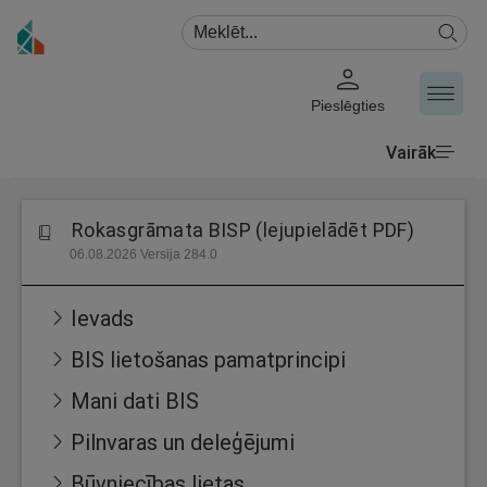
Pieslēgties
Vairāk
Rokasgrāmata BISP (lejupielādēt PDF)
06.08.2026 Versija 284.0
Ievads
BIS lietošanas pamatprincipi
Mani dati BIS
Pilnvaras un deleģējumi
Būvniecības lietas