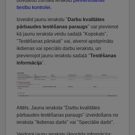
būvdarbu žurnāla ierakstu
pievienošanas
tiesību kontrolei
.
Izveidot jaunu ierakstu "
Darbu kvalitātes
pārbaudes testēšanas paraugs
" var pievienot
kā jaunu ieraksta veidu sadaļā "Kopskats",
"Testēšanas pārskati" vai, atverot apstiprinātu
ikdienas vai speciālo darbu ierakstu, un
pievienojot jaunu ierakstu sadaļā "
Testēšanas
informācija
".
Attēls. Jauna ieraksta "Darbu kvalitātes
pārbaudes testēšanas paraugs" izveidošana no
ieraksta "Ikdienas darbi" vai "Speciālie darbi".
Veidojot jaunu ierakstu jānorāda informācija: