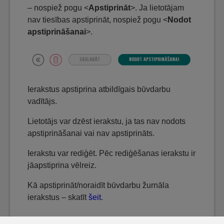
– nospiež pogu <
Apstiprināt
>. Ja lietotājam
nav tiesības apstiprināt, nospiež pogu <
Nodot
apstiprināšanai
>.
Ierakstus apstiprina atbildīgais būvdarbu
vadītājs.
Lietotājs var dzēst ierakstu, ja tas nav nodots
apstiprināšanai vai nav apstiprināts.
Ierakstu var rediģēt. Pēc rediģēšanas ierakstu ir
jāapstiprina vēlreiz.
Kā apstiprināt/noraidīt būvdarbu žurnāla
ierakstus – skatīt
šeit
.