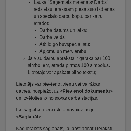
Laukā "Saņemtais materiāls/ Darbs"
redz visu ierakstam piesaistīto ikdienas
un speciālo darbu kopu, par katru
atrādot:
Darba datums un laiks;
Darba veids;
Atbildīgo būvspeciālistu;
Apjomu un mērvienību.
Ja visu darbu apraksts ir garāks par 100
simboliem, atrāda pirmos 100 simbolus.
Lietotājs var apskatīt pilno tekstu;
Lietotājs var pievienot vienu vai vairākas
datnes, nospiežot uz <
Pievienot dokumentu
>
un izvēloties to no savas darba stacijas.
Lai saglabātu ierakstu – nospiež pogu
<
Saglabāt
>.
Kad ieraksts saglabāts, lai apstiprinātu ierakstu