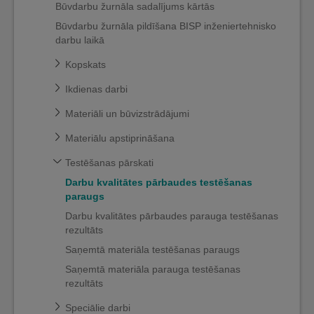
Būvdarbu žurnāla sadalījums kārtās
Būvdarbu žurnāla pildīšana BISP inženiertehnisko
darbu laikā
Kopskats
Ikdienas darbi
Materiāli un būvizstrādājumi
Materiālu apstiprināšana
Testēšanas pārskati
Darbu kvalitātes pārbaudes testēšanas
paraugs
Darbu kvalitātes pārbaudes parauga testēšanas
rezultāts
Saņemtā materiāla testēšanas paraugs
Saņemtā materiāla parauga testēšanas
rezultāts
Speciālie darbi