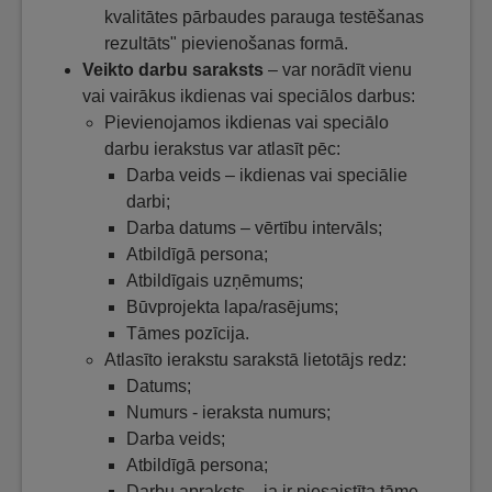
kvalitātes pārbaudes parauga testēšanas
rezultāts" pievienošanas formā.
Veikto darbu saraksts
– var norādīt vienu
vai vairākus ikdienas vai speciālos darbus:
Pievienojamos ikdienas vai speciālo
darbu ierakstus var atlasīt pēc:
Darba veids – ikdienas vai speciālie
darbi;
Darba datums – vērtību intervāls;
Atbildīgā persona;
Atbildīgais uzņēmums;
Būvprojekta lapa/rasējums;
Tāmes pozīcija.
Atlasīto ierakstu sarakstā lietotājs redz:
Datums;
Numurs - ieraksta numurs;
Darba veids;
Atbildīgā persona;
Darbu apraksts – ja ir piesaistīta tāme,