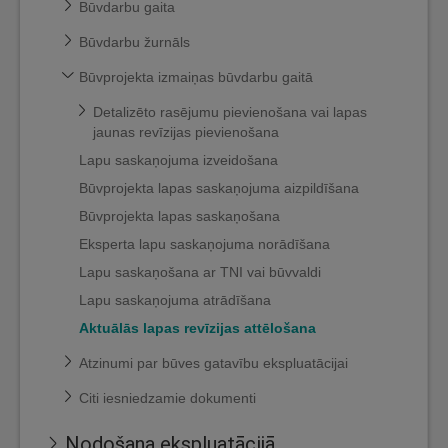
Būvdarbu gaita
Būvdarbu žurnāls
Būvprojekta izmaiņas būvdarbu gaitā
Detalizēto rasējumu pievienošana vai lapas
jaunas revīzijas pievienošana
Lapu saskaņojuma izveidošana
Būvprojekta lapas saskaņojuma aizpildīšana
Būvprojekta lapas saskaņošana
Eksperta lapu saskaņojuma norādīšana
Lapu saskaņošana ar TNI vai būvvaldi
Lapu saskaņojuma atrādīšana
Aktuālās lapas revīzijas attēlošana
Atzinumi par būves gatavību ekspluatācijai
Citi iesniedzamie dokumenti
Nodošana ekspluatācijā