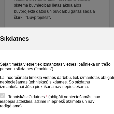
sistēmā būvniecības lietas aktuālajos
būvprojekta datos un būvdarbu gaitas sadaļā
šķirklī "Būvprojekts".
Sīkdatnes
Noderīgi
Šajā tīmekļa vietnē tiek izmantotas vietnes īpašnieka un trešo
Privātuma politika
personu sīkdatnes (“cookies”).
BIS lietošanas noteikumi
Lai nodrošinātu tīmekļa vietnes darbību, tiek izmantotas obligāti
nepieciešamās (tehniskās) sīkdatnes. Šo sīkdatņu
Lapas karte
izmantošanai Jūsu piekrišana nav nepieciešama.
Piekļūstamības paziņojums
Tehniskās sīkdatnes
*
(obligāti nepieciešamās, nav
iespējas atteikties, atzīme ir iepriekš atzīmēta un nav
BIS mobile lietošanas noteikumi
rediģējama)