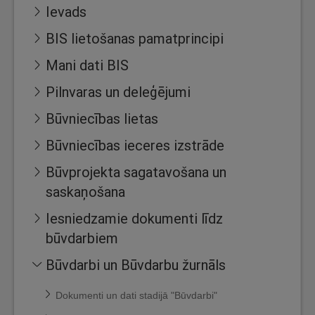
Ievads
BIS lietošanas pamatprincipi
Mani dati BIS
Pilnvaras un deleģējumi
Būvniecības lietas
Būvniecības ieceres izstrāde
Būvprojekta sagatavošana un
saskaņošana
Iesniedzamie dokumenti līdz
būvdarbiem
Būvdarbi un Būvdarbu žurnāls
Dokumenti un dati stadijā "Būvdarbi"