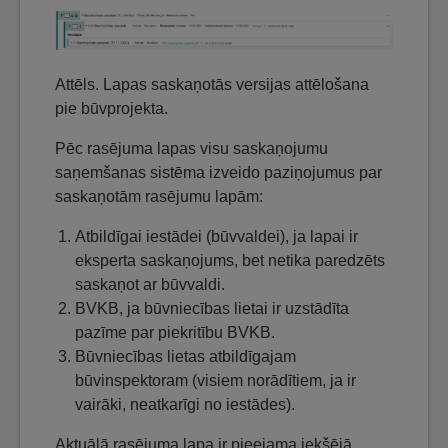
Attēls. Lapas saskaņotās versijas attēlošana
pie būvprojekta.
Pēc rasējuma lapas visu saskaņojumu
saņemšanas sistēma izveido paziņojumus par
saskaņotām rasējumu lapām:
Atbildīgai iestādei (būvvaldei), ja lapai ir
eksperta saskaņojums, bet netika paredzēts
saskaņot ar būvvaldi.
BVKB, ja būvniecības lietai ir uzstādīta
pazīme par piekritību BVKB.
Būvniecības lietas atbildīgajam
būvinspektoram (visiem norādītiem, ja ir
vairāki, neatkarīgi no iestādes).
Aktuālā rasējuma lapa ir pieejama iekšējā