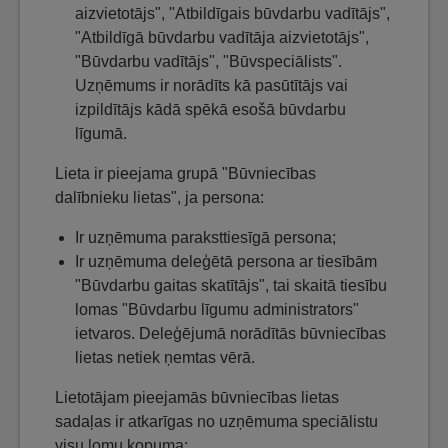
aizvietotājs", "Atbildīgais būvdarbu vadītājs",
"Atbildīgā būvdarbu vadītāja aizvietotājs",
"Būvdarbu vadītājs", "Būvspeciālists".
Uzņēmums ir norādīts kā pasūtītājs vai
izpildītājs kādā spēkā esošā būvdarbu
līgumā.
Lieta ir pieejama grupā "Būvniecības
dalībnieku lietas", ja persona:
Ir uzņēmuma paraksttiesīgā persona;
Ir uzņēmuma deleģētā persona ar tiesībām
"Būvdarbu gaitas skatītājs", tai skaitā tiesību
lomas "Būvdarbu līgumu administrators"
ietvaros. Deleģējumā norādītās būvniecības
lietas netiek ņemtas vērā.
Lietotājam pieejamās būvniecības lietas
sadaļas ir atkarīgas no uzņēmuma speciālistu
visu lomu kopuma: