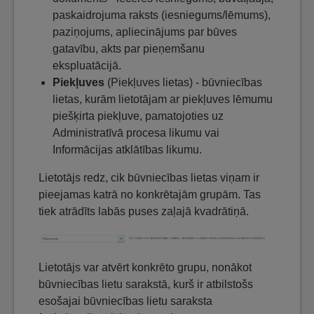
paskaidrojuma raksts (iesniegums/lēmums),
paziņojums, apliecinājums par būves
gatavību, akts par pieņemšanu
ekspluatācijā.
Piekļuves
(Piekļuves lietas) - būvniecības
lietas, kurām lietotājam ar piekļuves lēmumu
piešķirta piekļuve, pamatojoties uz
Administratīvā procesa likumu vai
Informācijas atklātības likumu.
Lietotājs redz, cik būvniecības lietas viņam ir
pieejamas katrā no konkrētajām grupām. Tas
tiek atrādīts labās puses zaļajā kvadrātiņā.
Lietotājs var atvērt konkrēto grupu, nonākot
būvniecības lietu sarakstā, kurš ir atbilstošs
esošajai būvniecības lietu saraksta