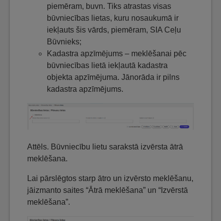
piemēram, buvn. Tiks atrastas visas
būvniecības lietas, kuru nosaukumā ir
iekļauts šis vārds, piemēram, SIA Ceļu
Būvnieks;
Kadastra apzīmējums – meklēšanai pēc
būvniecības lietā iekļautā kadastra
objekta apzīmējuma. Jānorāda ir pilns
kadastra apzīmējums.
Attēls. Būvniecību lietu sarakstā izvērsta ātrā
meklēšana.
Lai pārslēgtos starp ātro un izvērsto meklēšanu,
jāizmanto saites “Ātrā meklēšana” un “Izvērstā
meklēšana”.