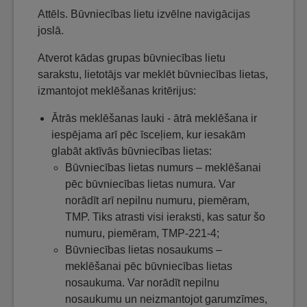
Attēls. Būvniecības lietu izvēlne navigācijas
joslā.
Atverot kādas grupas būvniecības lietu
sarakstu, lietotājs var meklēt būvniecības lietas,
izmantojot meklēšanas kritērijus:
Ātrās meklēšanas lauki - ātrā meklēšana ir
iespējama arī pēc īsceļiem, kur iesakām
glabāt aktīvās būvniecības lietas:
Būvniecības lietas numurs – meklēšanai
pēc būvniecības lietas numura. Var
norādīt arī nepilnu numuru, piemēram,
TMP. Tiks atrasti visi ieraksti, kas satur šo
numuru, piemēram, TMP-221-4;
Būvniecības lietas nosaukums –
meklēšanai pēc būvniecības lietas
nosaukuma. Var norādīt nepilnu
nosaukumu un neizmantojot garumzīmes,