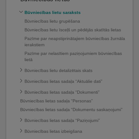
Būvniecības lietu saraksts
Būvniecības lietu grupēšana
Būvniecības lietu īsceļš un pēdējās skatītās lietas
Pazīme par neapstiprinātajiem būvniecības žurnāla
ierakstiem
Pazīme par nelasītiem paziņojumiem būvniecības
lietā
Būvniecības lietu detalizētais skats
Būvniecības lietas sadaļa “Aktuālie dati”
Būvniecības lietas sadaļa “Dokumenti”
Būvniecības lietas sadaļa “Personas”
Būvniecības lietas sadaļa “Dokumentu saskaņojumi”
Būvniecības lietas sadaļa “Paziņojumi”
Būvniecības lietas izbeigšana