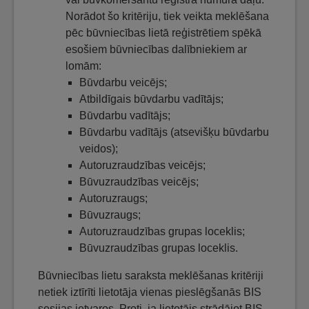
Norādot šo kritēriju, tiek veikta meklēšana
pēc būvniecības lietā reģistrētiem spēkā
esošiem būvniecības dalībniekiem ar
lomām:
Būvdarbu veicējs;
Atbildīgais būvdarbu vadītājs;
Būvdarbu vadītājs;
Būvdarbu vadītājs (atsevišķu būvdarbu
veidos);
Autoruzraudzības veicējs;
Būvuzraudzības veicējs;
Autoruzraugs;
Būvuzraugs;
Autoruzraudzības grupas loceklis;
Būvuzraudzības grupas loceklis.
Būvniecības lietu saraksta meklēšanas kritēriji
netiek iztīrīti lietotāja vienas pieslēgšanās BIS
sesijas ietvaros. Proti, ja lietotājs strādājot BIS