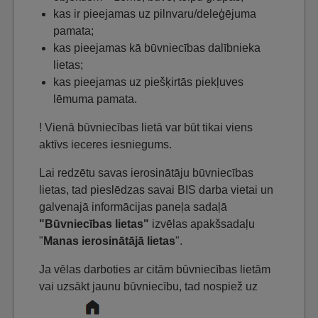
kas ir pieejamas uz pilnvaru/deleģējuma
pamata;
kas pieejamas kā būvniecības dalībnieka
lietas;
kas pieejamas uz piešķirtās piekļuves
lēmuma pamata.
! Vienā būvniecības lietā var būt tikai viens
aktīvs ieceres iesniegums.
Lai redzētu savas ierosinātāju būvniecības
lietas, tad pieslēdzas savai BIS darba vietai un
galvenajā informācijas paneļa sadaļā
"Būvniecības lietas"
izvēlas apakšsadaļu
"
Manas ierosinātājā lietas
".
Ja vēlas darboties ar citām būvniecības lietām
vai uzsākt jaunu būvniecību, tad nospiež uz