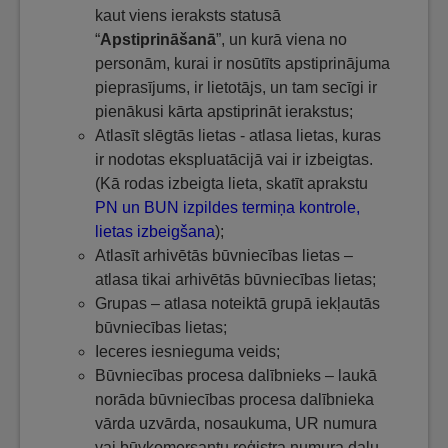
kaut viens ieraksts statusā
“
Apstiprināšanā
”, un kurā viena no
personām, kurai ir nosūtīts apstiprinājuma
pieprasījums, ir lietotājs, un tam secīgi ir
pienākusi kārta apstiprināt ierakstus;
Atlasīt slēgtās lietas - atlasa lietas, kuras
ir nodotas ekspluatācijā vai ir izbeigtas.
(Kā rodas izbeigta lieta, skatīt aprakstu
PN un BUN izpildes termiņa kontrole,
lietas izbeigšana
);
Atlasīt arhivētās būvniecības lietas –
atlasa tikai arhivētās būvniecības lietas;
Grupas – atlasa noteiktā grupā iekļautās
būvniecības lietas;
Ieceres iesnieguma veids;
Būvniecības procesa dalībnieks – laukā
norāda būvniecības procesa dalībnieka
vārda uzvārda, nosaukuma, UR numura
vai būvkomersantu reģistra numura daļu.