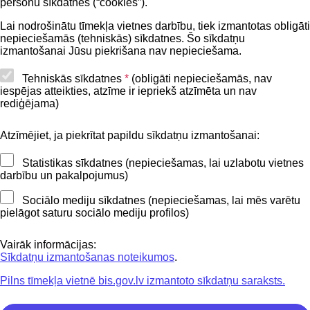
personu sīkdatnes (“cookies”).
BIS lietošanas noteikumi
Lai nodrošinātu tīmekļa vietnes darbību, tiek izmantotas obligāti
nepieciešamās (tehniskās) sīkdatnes. Šo sīkdatņu
Lapas karte
izmantošanai Jūsu piekrišana nav nepieciešama.
Piekļūstamības paziņojums
Tehniskās sīkdatnes
*
(obligāti nepieciešamās, nav
iespējas atteikties, atzīme ir iepriekš atzīmēta un nav
BIS mobile lietošanas noteikumi
rediģējama)
Atzīmējiet, ja piekrītat papildu sīkdatņu izmantošanai:
Kontakti
Statistikas sīkdatnes (nepieciešamas, lai uzlabotu vietnes
BIS atbalsta dienesta tālrunis:
darbību un pakalpojumus)
+371 62004010
Sociālo mediju sīkdatnes (nepieciešamas, lai mēs varētu
pielāgot saturu sociālo mediju profilos)
Sekojiet mums
Vairāk informācijas:
Sīkdatņu izmantošanas noteikumos
.
Pilns tīmekļa vietnē bis.gov.lv izmantoto sīkdatņu saraksts.
Lejupielādejiet
lietojumprogrammu