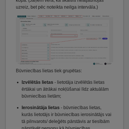
kopā. (Jāņem vēra, ka skaitlis neatjaunojas
uzreiz, bet pēc noteikta neilga intervāla.)
Būvniecības lietas tiek grupētas:
Izvēlētās lietas
- lietotāja izvēlētās lietas
ērtākai un ātrākai nokļūšanai līdz aktuālām
būvniecības lietām;
Ierosinātāja lietas
- būvniecības lietas,
kurās lietotājs ir būvniecības ierosinātājs vai
tā pilnvarots/ deleģēts pārstāvis ar tiesībām
pārstāvēt personu kā būvniecības