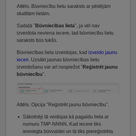
Attēls. Būvniecību lietu saraksts ar pēdējām
skatītām lietām.
Sadaļā "
Būvniecības lieta
", ja vēl nav
izveidota neviena iecere, tad būvniecību lietu
saraksts būs tukšs.
Būvniecības lieta izveidojas, kad
izveido jaunu
ieceri
. Uzsākt jaunas būvniecības lietu
izveidošanu var arī nospiežot "
Reģistrēt jaunu
būvniecību
".
Attēls. Opcija "Reģistrēt jaunu būvniecību".
Sākotnēji tā veidojas kā pagaidu lieta ar
numuru TMP-NNNN. Kad iecere tiks
iesniegta būvvaldei un tā tiks piereģistrēta