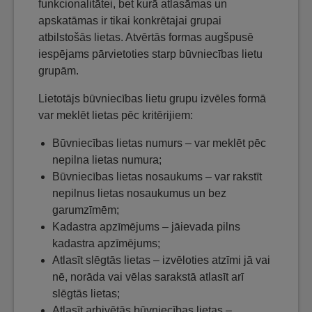
funkcionalitātei, bet kurā atlasāmas un
apskatāmas ir tikai konkrētajai grupai
atbilstošās lietas. Atvērtās formas augšpusē
iespējams pārvietoties starp būvniecības lietu
grupām.
Lietotājs būvniecības lietu grupu izvēles formā
var meklēt lietas pēc kritērijiem:
Būvniecības lietas numurs – var meklēt pēc
nepilna lietas numura;
Būvniecības lietas nosaukums – var rakstīt
nepilnus lietas nosaukumus un bez
garumzīmēm;
Kadastra apzīmējums – jāievada pilns
kadastra apzīmējums;
Atlasīt slēgtās lietas – izvēloties atzīmi jā vai
nē, norāda vai vēlas sarakstā atlasīt arī
slēgtās lietas;
Atlasīt arhivētās būvniecības lietas –