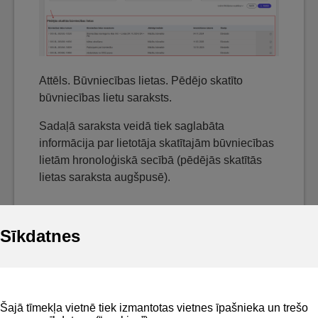
Attēls. Būvniecības lietas. Pēdējo skatīto
būvniecības lietu saraksts.
Sadaļā saraksta veidā tiek saglabāta
informācija par lietotāja skatītajām būvniecības
lietām hronoloģiskā secībā (pēdējās skatītās
lietas saraksta augšpusē).
Sīkdatnes
Noderīgi
Šajā tīmekļa vietnē tiek izmantotas vietnes īpašnieka un trešo
Privātuma politika