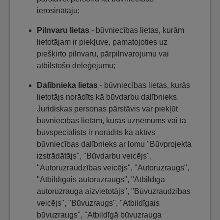
ierosinātāju;
Pilnvaru lietas
- būvniecības lietas, kurām
lietotājam ir piekļuve, pamatojoties uz
piešķirto pilnvaru, pārpilnvarojumu vai
atbilstošo deleģējumu;
Dalībnieka lietas
- būvniecības lietas, kurās
lietotājs norādīts kā būvdarbu dalībnieks.
Juridiskas personas pārstāvis var piekļūt
būvniecības lietām, kurās uzņēmums vai tā
būvspeciālists ir norādīts kā aktīvs
būvniecības dalībnieks ar lomu "Būvprojekta
izstrādātājs", "Būvdarbu veicējs",
"Autoruzraudzības veicējs", "Autoruzraugs",
"Atbildīgais autoruzraugs", "Atbildīgā
autoruzrauga aizvietotājs", "Būvuzraudzības
veicējs", "Būvuzraugs", "Atbildīgais
būvuzraugs", "Atbildīgā būvuzrauga