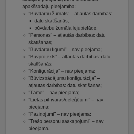
apakšsadaļu pieejamība:
"Būvdarbu žurnāls" – atļautās darbības:
datu skatīšanās;
būvdarbu žurnāla lejupielāde.
"Personas" – atļautās darbības: datu
skatīšanās;
"Būvdarbu līgumi" – nav pieejama;
"Būvprojekts" – atļautās darbības: datu
skatīšanās;
"Konfigurācija" – nav pieejama;
"Būvizstrādājumu konfigurācija" –
atļautās darbības: datu skatīšanās;
"Tāme" – nav pieejama;
"Lietas pilnvaras/deleģējumi" – nav
pieejama;
"Paziņojumi" – nav pieejama;
"Trešo personu saskaņojumi" – nav
pieejama.