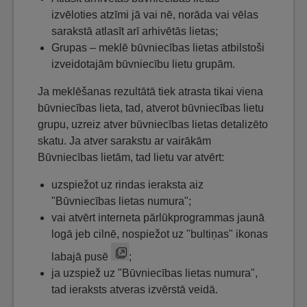
izvēloties atzīmi jā vai nē, norāda vai vēlas
sarakstā atlasīt arī arhivētās lietas;
Grupas – meklē būvniecības lietas atbilstoši
izveidotajām būvniecību lietu grupām.
Ja meklēšanas rezultātā tiek atrasta tikai viena
būvniecības lieta, tad, atverot būvniecības lietu
grupu, uzreiz atver būvniecības lietas detalizēto
skatu. Ja atver sarakstu ar vairākām
Būvniecības lietām, tad lietu var atvērt:
uzspiežot uz rindas ieraksta aiz
"Būvniecības lietas numura";
vai atvērt interneta pārlūkprogrammas jaunā
logā jeb cilnē, nospiežot uz "bultiņas" ikonas
labajā pusē
;
ja uzspiež uz "Būvniecības lietas numura",
tad ieraksts atveras izvērstā veidā.