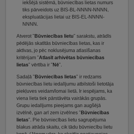
iekšējā sistēmā, būvniecības lietas numurs
tiks pārveidots uz BIS-BL-NNNN-NNNN,
ekspluatācijas lietai uz BIS-EL-NNNN-
NNNN.
Atverot "
Būvniecības lietu
" sarakstu, atrādīs
pēdējās skatītās būvniecības lietas, kas ir
aktīvas, jo pēc noklusējuma atlasīšanas
kritērijam "
Atlasīt arhivētas būvniecības
lietas
" vērtība ir "
Nē
".
Sadaļā "
Būvniecības lietas
" ir redzams
būvniecības lietu iedalījumu atbilstoši lietotāja
piekļuves veidam/lomai lietā. Ir iespējams, ka
viena lieta tiek pārstāvēta vairākās grupās.
Grupu iedalījums pieejams gan augšējā
izvēlnē, gan arī zem izvēlnes "
Būvniecības
lietas
". Pie būvniecības lietu sagrupējuma
blakus atrāda skaitu, cik tādu būvniecību lietu