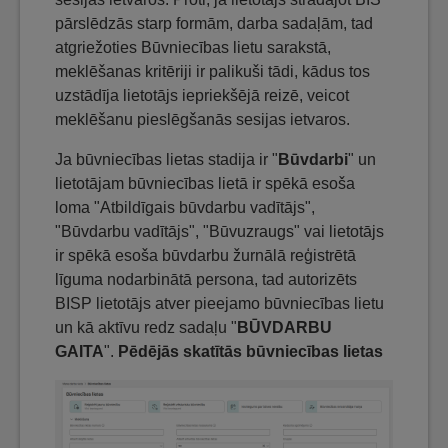
pārslēdzās starp formām, darba sadaļām, tad
atgriežoties Būvniecības lietu sarakstā,
meklēšanas kritēriji ir palikuši tādi, kādus tos
uzstādīja lietotājs iepriekšējā reizē, veicot
meklēšanu pieslēgšanās sesijas ietvaros.
Ja būvniecības lietas stadija ir "
Būvdarbi
" un
lietotājam būvniecības lietā ir spēkā esoša
loma "Atbildīgais būvdarbu vadītājs",
"Būvdarbu vadītājs", "Būvuzraugs" vai lietotājs
ir spēkā esoša būvdarbu žurnālā reģistrētā
līguma nodarbinātā persona, tad autorizēts
BISP lietotājs atver pieejamo būvniecības lietu
un kā aktīvu redz sadaļu "
BŪVDARBU
GAITA
".
Pēdējās skatītās būvniecības lietas