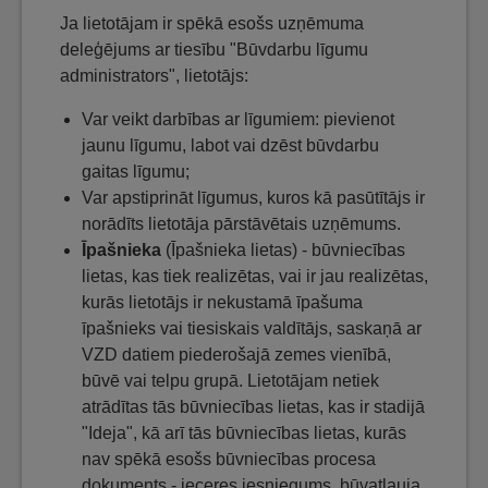
Ja lietotājam ir spēkā esošs uzņēmuma
deleģējums ar tiesību "Būvdarbu līgumu
administrators", lietotājs:
Var veikt darbības ar līgumiem: pievienot
jaunu līgumu, labot vai dzēst būvdarbu
gaitas līgumu;
Var apstiprināt līgumus, kuros kā pasūtītājs ir
norādīts lietotāja pārstāvētais uzņēmums.
Īpašnieka
(Īpašnieka lietas) - būvniecības
lietas, kas tiek realizētas, vai ir jau realizētas,
kurās lietotājs ir nekustamā īpašuma
īpašnieks vai tiesiskais valdītājs, saskaņā ar
VZD datiem piederošajā zemes vienībā,
būvē vai telpu grupā. Lietotājam netiek
atrādītas tās būvniecības lietas, kas ir stadijā
"Ideja", kā arī tās būvniecības lietas, kurās
nav spēkā esošs būvniecības procesa
dokuments - ieceres iesniegums, būvatļauja,