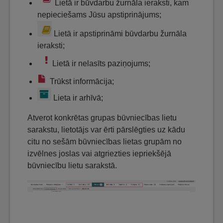
Lietā ir būvdarbu žurnāla ieraksti, kam
nepieciešams Jūsu apstiprinājums;
Lietā ir apstiprināmi būvdarbu žurnāla
ieraksti;
Lietā ir nelasīts paziņojums;
Trūkst informācija;
Lieta ir arhīvā;
Atverot konkrētas grupas būvniecības lietu
sarakstu, lietotājs var ērti pārslēgties uz kādu
citu no sešām būvniecības lietas grupām no
izvēlnes joslas vai atgriezties iepriekšējā
būvniecību lietu sarakstā.