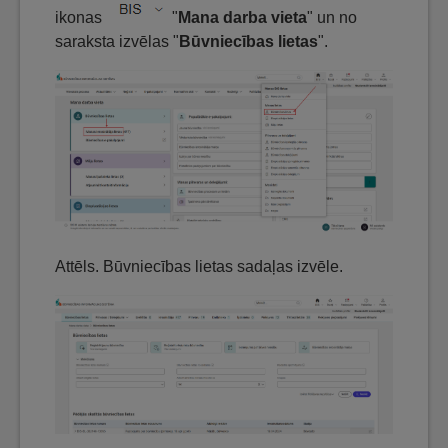
ikonas
"
Mana darba vieta
" un no
saraksta izvēlas "
Būvniecības lietas
".
Attēls. Būvniecības lietas sadaļas izvēle.