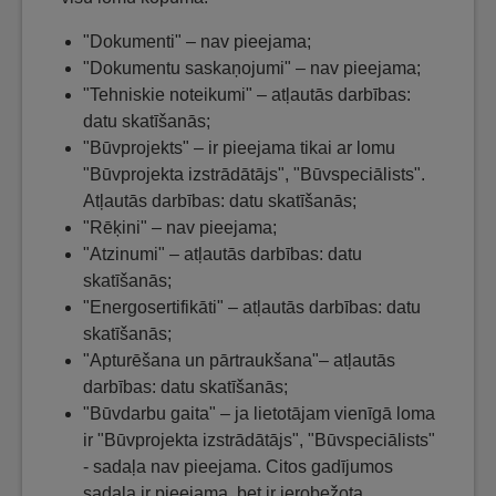
"Dokumenti" – nav pieejama;
"Dokumentu saskaņojumi" – nav pieejama;
"Tehniskie noteikumi" – atļautās darbības:
datu skatīšanās;
"Būvprojekts" – ir pieejama tikai ar lomu
"Būvprojekta izstrādātājs", "Būvspeciālists".
Atļautās darbības: datu skatīšanās;
"Rēķini" – nav pieejama;
"Atzinumi" – atļautās darbības: datu
skatīšanās;
"Energosertifikāti" – atļautās darbības: datu
skatīšanās;
"Apturēšana un pārtraukšana"– atļautās
darbības: datu skatīšanās;
"Būvdarbu gaita" – ja lietotājam vienīgā loma
ir "Būvprojekta izstrādātājs", "Būvspeciālists"
- sadaļa nav pieejama. Citos gadījumos
sadaļa ir pieejama, bet ir ierobežota