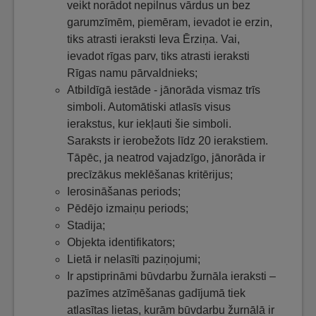
veikt norādot nepilnus vārdus un bez
garumzīmēm, piemēram, ievadot ie erzin,
tiks atrasti ieraksti Ieva Ērziņa. Vai,
ievadot rīgas parv, tiks atrasti ieraksti
Rīgas namu pārvaldnieks;
Atbildīgā iestāde - jānorāda vismaz trīs
simboli. Automātiski atlasīs visus
ierakstus, kur iekļauti šie simboli.
Saraksts ir ierobežots līdz 20 ierakstiem.
Tāpēc, ja neatrod vajadzīgo, jānorāda ir
precīzākus meklēšanas kritērijus;
Ierosināšanas periods;
Pēdējo izmaiņu periods;
Stadija;
Objekta identifikators;
Lietā ir nelasīti paziņojumi;
Ir apstiprināmi būvdarbu žurnāla ieraksti –
pazīmes atzīmēšanas gadījumā tiek
atlasītas lietas, kurām būvdarbu žurnālā ir