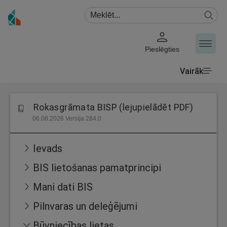
Pieslēgties
Vairāk
Rokasgrāmata BISP (lejupielādēt PDF)
06.08.2026 Versija 284.0
Ievads
BIS lietošanas pamatprincipi
Mani dati BIS
Pilnvaras un deleģējumi
Būvniecības lietas