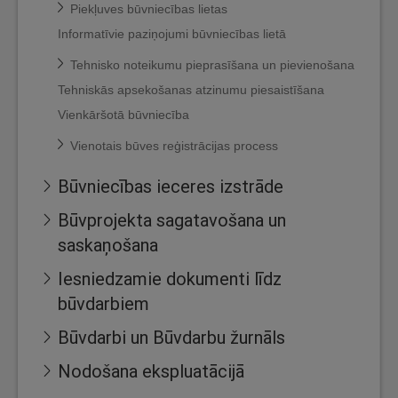
Piekļuves būvniecības lietas
Informatīvie paziņojumi būvniecības lietā
Tehnisko noteikumu pieprasīšana un pievienošana
Tehniskās apsekošanas atzinumu piesaistīšana
Vienkāršotā būvniecība
Vienotais būves reģistrācijas process
Būvniecības ieceres izstrāde
Būvprojekta sagatavošana un
saskaņošana
Iesniedzamie dokumenti līdz
būvdarbiem
Būvdarbi un Būvdarbu žurnāls
Nodošana ekspluatācijā