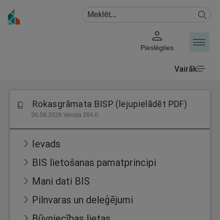
Pieslēgties
Vairāk
Rokasgrāmata BISP (lejupielādēt PDF)
06.08.2026 Versija 284.0
Ievads
BIS lietošanas pamatprincipi
Mani dati BIS
Pilnvaras un deleģējumi
Būvniecības lietas