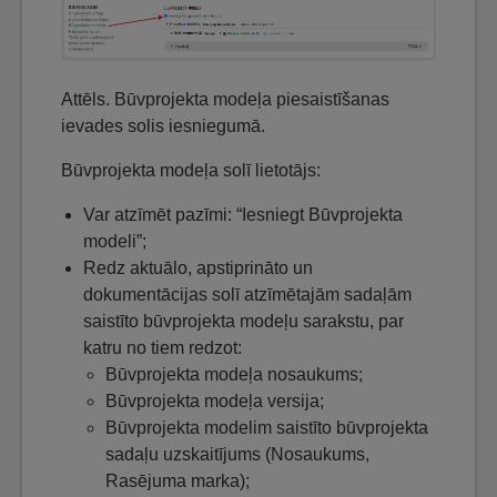
Attēls. Būvprojekta modeļa piesaistīšanas
ievades solis iesniegumā.
Būvprojekta modeļa solī lietotājs:
Var atzīmēt pazīmi: “Iesniegt Būvprojekta
modeli”;
Redz aktuālo, apstiprināto un
dokumentācijas solī atzīmētajām sadaļām
saistīto būvprojekta modeļu sarakstu, par
katru no tiem redzot:
Būvprojekta modeļa nosaukums;
Būvprojekta modeļa versija;
Būvprojekta modelim saistīto būvprojekta
sadaļu uzskaitījums (Nosaukums,
Rasējuma marka);