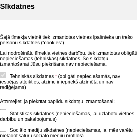
Sīkdatnes
Noderīgi
Šajā tīmekļa vietnē tiek izmantotas vietnes īpašnieka un trešo
Privātuma politika
personu sīkdatnes (“cookies”).
BIS lietošanas noteikumi
Lai nodrošinātu tīmekļa vietnes darbību, tiek izmantotas obligāti
nepieciešamās (tehniskās) sīkdatnes. Šo sīkdatņu
Lapas karte
izmantošanai Jūsu piekrišana nav nepieciešama.
Piekļūstamības paziņojums
Tehniskās sīkdatnes
*
(obligāti nepieciešamās, nav
iespējas atteikties, atzīme ir iepriekš atzīmēta un nav
BIS mobile lietošanas noteikumi
rediģējama)
Atzīmējiet, ja piekrītat papildu sīkdatņu izmantošanai:
Kontakti
Statistikas sīkdatnes (nepieciešamas, lai uzlabotu vietnes
BIS atbalsta dienesta tālrunis:
darbību un pakalpojumus)
+371 62004010
Sociālo mediju sīkdatnes (nepieciešamas, lai mēs varētu
pielāgot saturu sociālo mediju profilos)