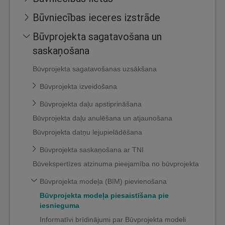
Būvniecības ieceres izstrāde
Būvprojekta sagatavošana un
saskaņošana
Būvprojekta sagatavošanas uzsākšana
Būvprojekta izveidošana
Būvprojekta daļu apstiprināšana
Būvprojekta daļu anulēšana un atjaunošana
Būvprojekta datņu lejupielādēšana
Būvprojekta saskaņošana ar TNI
Būvekspertīzes atzinuma pieejamība no būvprojekta
Būvprojekta modeļa (BIM) pievienošana
Būvprojekta modeļa piesaistīšana pie
iesnieguma
Informatīvi brīdinājumi par Būvprojekta modeli