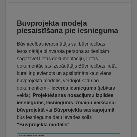
Būvprojekta modeļa
piesaistīšana pie iesnieguma
Būvniecības ierosinātājs vai būvniecības
ierosinātāja pilnvarota persona ar tiesībām
sagatavot lietas dokumentāciju, lietas
dokumentācijas izstrādātājs Būvniecības lietā,
kurai ir pievienots un apstiprināts kaut viens
būvprojekta modelis, veidojot kādu no
dokumentiem –
Ieceres iesniegums
(jebkura
veida),
Projektēšanas nosacījumu izpildes
iesniegums
,
Iesniegums izmaiņu veikšanai
būvprojektā
vai
Būvprojekta saskaņojumā
būs iesnieguma datu ievades solis
"Būvprojekta modelis
".