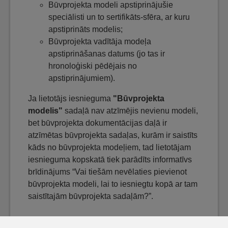
Būvprojekta modeli apstiprinājušie
speciālisti un to sertifikāts-sfēra, ar kuru
apstiprināts modelis;
Būvprojekta vadītāja modeļa
apstiprināšanas datums (jo tas ir
hronoloģiski pēdējais no
apstiprinājumiem).
Ja lietotājs iesnieguma
"Būvprojekta
modelis"
sadaļā nav atzīmējis nevienu modeli,
bet būvprojekta dokumentācijas daļā ir
atzīmētas būvprojekta sadaļas, kurām ir saistīts
kāds no būvprojekta modeļiem, tad lietotājam
iesnieguma kopskatā tiek parādīts informatīvs
brīdinājums “Vai tiešām nevēlaties pievienot
būvprojekta modeli, lai to iesniegtu kopā ar tam
saistītajām būvprojekta sadaļām?”.