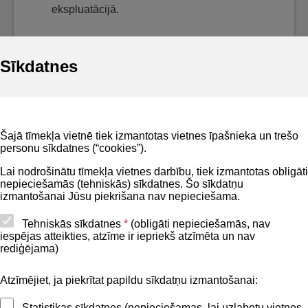
ekspluatācijā.
Sīkdatnes
Noderīgi
Šajā tīmekļa vietnē tiek izmantotas vietnes īpašnieka un trešo
Privātuma politika
personu sīkdatnes (“cookies”).
BIS lietošanas noteikumi
Lai nodrošinātu tīmekļa vietnes darbību, tiek izmantotas obligāti
nepieciešamās (tehniskās) sīkdatnes. Šo sīkdatņu
Lapas karte
izmantošanai Jūsu piekrišana nav nepieciešama.
Piekļūstamības paziņojums
Tehniskās sīkdatnes
*
(obligāti nepieciešamās, nav
iespējas atteikties, atzīme ir iepriekš atzīmēta un nav
BIS mobile lietošanas noteikumi
rediģējama)
Atzīmējiet, ja piekrītat papildu sīkdatņu izmantošanai:
Kontakti
Statistikas sīkdatnes (nepieciešamas, lai uzlabotu vietnes