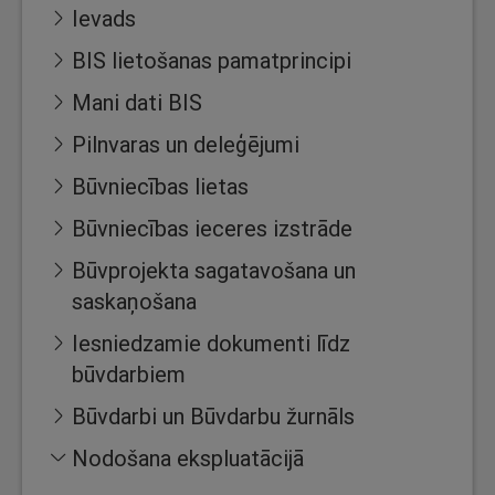
Ievads
BIS lietošanas pamatprincipi
Mani dati BIS
Pilnvaras un deleģējumi
Būvniecības lietas
Būvniecības ieceres izstrāde
Būvprojekta sagatavošana un
saskaņošana
Iesniedzamie dokumenti līdz
būvdarbiem
Būvdarbi un Būvdarbu žurnāls
Nodošana ekspluatācijā