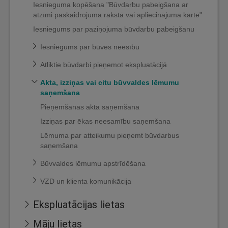
Iesnieguma kopēšana "Būvdarbu pabeigšana ar
atzīmi paskaidrojuma rakstā vai apliecinājuma kartē"
Iesniegums par paziņojuma būvdarbu pabeigšanu
Iesniegums par būves neesību
Atliktie būvdarbi pieņemot ekspluatācijā
Akta, izziņas vai citu būvvaldes lēmumu
saņemšana
Pieņemšanas akta saņemšana
Izziņas par ēkas neesamību saņemšana
Lēmuma par atteikumu pieņemt būvdarbus
saņemšana
Būvvaldes lēmumu apstrīdēšana
VZD un klienta komunikācija
Ekspluatācijas lietas
Māju lietas