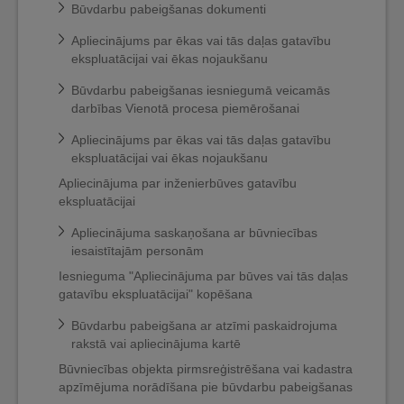
Būvdarbu pabeigšanas dokumenti
Apliecinājums par ēkas vai tās daļas gatavību
ekspluatācijai vai ēkas nojaukšanu
Būvdarbu pabeigšanas iesniegumā veicamās
darbības Vienotā procesa piemērošanai
Apliecinājums par ēkas vai tās daļas gatavību
ekspluatācijai vai ēkas nojaukšanu
Apliecinājuma par inženierbūves gatavību
ekspluatācijai
Apliecinājuma saskaņošana ar būvniecības
iesaistītajām personām
Iesnieguma "Apliecinājuma par būves vai tās daļas
gatavību ekspluatācijai" kopēšana
Būvdarbu pabeigšana ar atzīmi paskaidrojuma
rakstā vai apliecinājuma kartē
Būvniecības objekta pirmsreģistrēšana vai kadastra
apzīmējuma norādīšana pie būvdarbu pabeigšanas