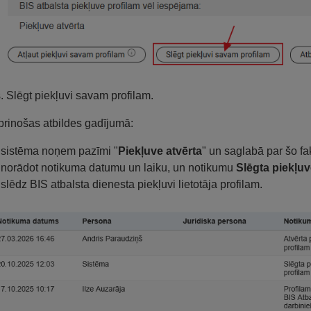
s. Slēgt piekļuvi savam profilam.
prinošas atbildes gadījumā:
sistēma noņem pazīmi "
Piekļuve atvērta
" un saglabā par šo fak
norādot notikuma datumu un laiku, un notikumu
Slēgta piekļuv
slēdz BIS atbalsta dienesta piekļuvi lietotāja profilam.