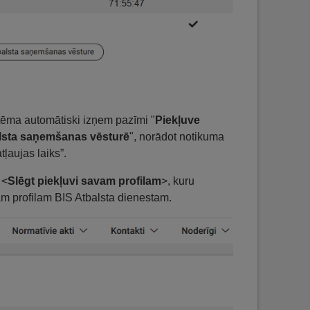
stēma automātiski izņem pazīmi "
Piekļuve
lsta saņemšanas vēsturē
", norādot notikuma
ļaujas laiks”.
 <
Slēgt piekļuvi savam profilam
>, kuru
avam profilam BIS Atbalsta dienestam.