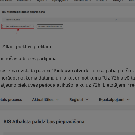
. Atļaut piekļuvi profilam.
prinošas atbildes gadījumā:
sistēma uzstāda pazīmi "
Piekļuve atvērta
" un saglabā par šo f
norādot notikuma datumu un laiku, un notikumu “Uz 72h atvērta
atjauno piekļuves perioda atlikušo laiku uz 72h. Lietotājam ir r