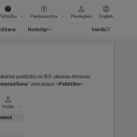
Palīdzība
Piekļūstamība
Pieslēgties
English
rmēšana
Noderīgi
Vairāk
tbalsta palīdzību no BIS atbalsta dienesta
pieprasīšana
" zem pogas <
Palīdzība
>.