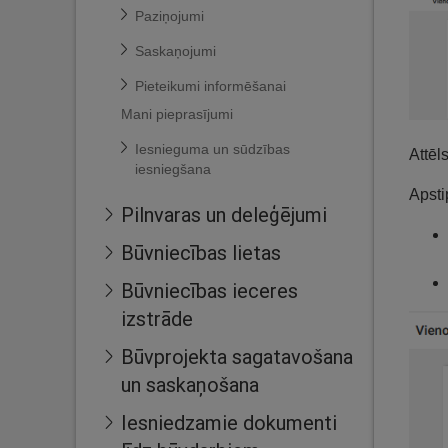
Paziņojumi
Saskaņojumi
Pieteikumi informēšanai
Mani pieprasījumi
Iesnieguma un sūdzības
Attēls
iesniegšana
Apsti
Pilnvaras un deleģējumi
Būvniecības lietas
Būvniecības ieceres
izstrāde
Būvprojekta sagatavošana
un saskaņošana
Iesniedzamie dokumenti