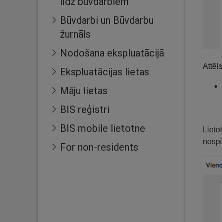
līdz būvdarbiem
Būvdarbi un Būvdarbu
žurnāls
Nodošana ekspluatācijā
Attēl
Ekspluatācijas lietas
Māju lietas
BIS reģistri
BIS mobile lietotne
Lieto
nospi
For non-residents