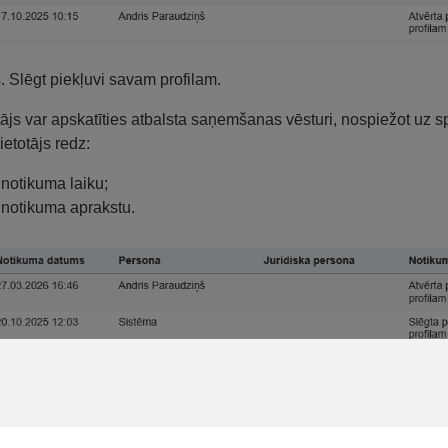
s. Slēgt piekļuvi savam profilam.
tājs var apskatīties atbalsta saņemšanas vēsturi, nospiežot uz 
ietotājs redz:
notikuma laiku;
notikuma aprakstu.