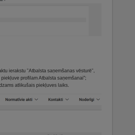
aktu ierakstu "Atbalsta saņemšanas vēsturē",
 piekļuve profilam Atbalsta saņemšanai”;
edzams atlikušais piekļuves laiks.