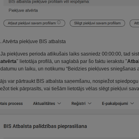
s. Atvērta piekļuve BIS atbalsta
Ja piekļuves perioda atlikušais laiks sasniedz 00:00:00, tad si
atvērta
" lietotāja profilā, un saglabā par šo faktu ierakstu "
Atba
datumu un laiku, un notikumu “Beidzies piekļuves sniegšanas at
tājs var pārtraukt BIS atbalsta saņemšanu, nospiežot spiedpogu
ežot tiek pārprasīts, vai tiešām lietotājs vēlas slēgt piekļuvi s