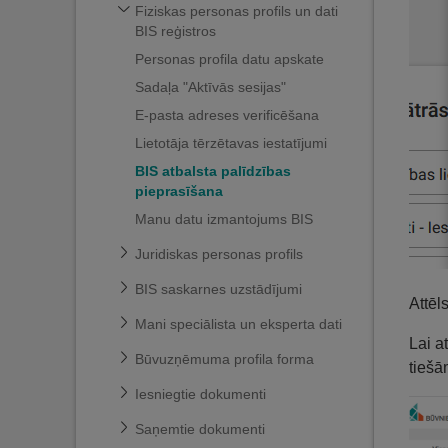
Fiziskas personas profils un dati
BIS reģistros
Personas profila datu apskate
Sadaļa "Aktīvās sesijas"
E-pasta adreses verificēšana
Lietotāja tērzētavas iestatījumi
BIS atbalsta palīdzības
pieprasīšana
Manu datu izmantojums BIS
Juridiskas personas profils
BIS saskarnes uzstādījumi
Attēl
Mani speciālista un eksperta dati
Lai a
Būvuzņēmuma profila forma
tiešā
Iesniegtie dokumenti
Saņemtie dokumenti