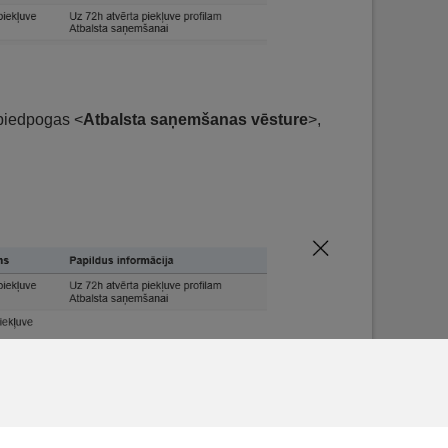
spiedpogas <
Atbalsta saņemšanas vēsture
>,