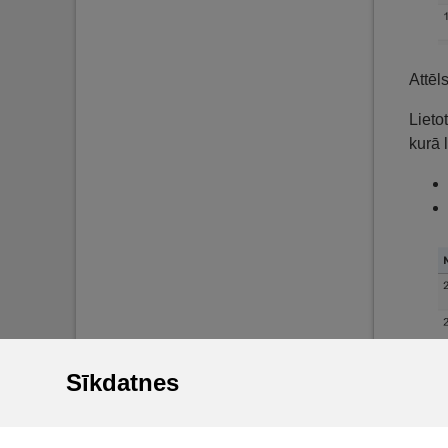
Attēl
Lieto
kurā l
Sīkdatnes