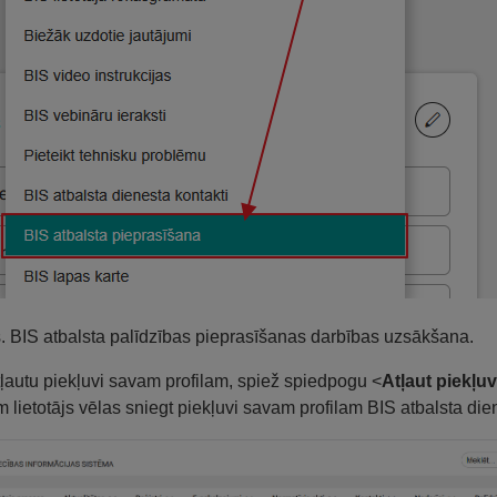
s. BIS atbalsta palīdzības pieprasīšanas darbības uzsākšana.
tļautu piekļuvi savam profilam, spiež spiedpogu <
Atļaut piekļuv
m lietotājs vēlas sniegt piekļuvi savam profilam BIS atbalsta di