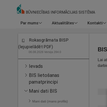
BŪVNIECĪBAS INFORMĀCIJAS SISTĒMA
Par mums
Aktualitātes
Kontakti
Rokasgrāmata BISP
(lejupielādēt PDF)
BIS
06.08.2026 Versija 284.0
Lai a
Ievads
darbi
BIS lietošanas
pamatprincipi
Mani dati BIS
Mani dati (mans profils)