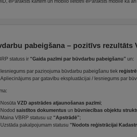
 eID, eParaksts kartēm un mobilo lietotni eParaksts mobile kā 
darbu pabeigšana – pozitīvs rezultāts
RP statuss ir
“Gaida pazīmi par būvdarbu pabeigšanu”
un:
Iesniegums par paziņojuma būvdarbu pabeigšanu tiek
reģistrē
Apliecinājums par gatavību ekspluatācijai / Iesniegums par bū
ma:
Nosūta
VZD apstrādes atjaunošanas pazīmi
;
Nodod
saistītos dokumentus
un
būvniecības objektu strukt
Maina VBRP statusu uz
“Apstrādē”
;
Uzstāda pakalpojumam statusu
“Nodots reģistrācijai Kadast