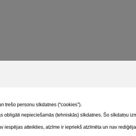
un trešo personu sīkdatnes (“cookies”).
tas obligāti nepieciešamās (tehniskās) sīkdatnes. Šo sīkdatņu 
 iespējas atteikties, atzīme ir iepriekš atzīmēta un nav rediģēj