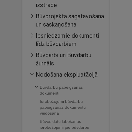
izstrāde
Būvprojekta sagatavošana
un saskaņošana
Iesniedzamie dokumenti
līdz būvdarbiem
Būvdarbi un Būvdarbu
žurnāls
Nodošana ekspluatācijā
Būvdarbu pabeigšanas
dokumenti
Ierobežojumi būvdarbu
pabeigšanas dokumentu
veidošanā
Būves datu labošanas
ierobežojumi pie būvdarbu