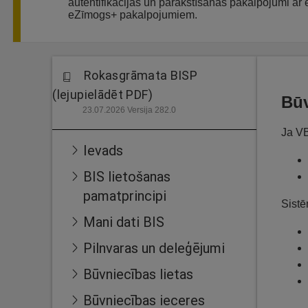
autentifikācijas un parakstīšanās pakalpojumi ar
eZīmogs+ pakalpojumiem.
Rokasgrāmata BISP
(lejupielādēt PDF)
Būv
23.07.2026 Versija 282.0
Ja VB
Ievads
BIS lietošanas
pamatprincipi
Sistē
Mani dati BIS
Pilnvaras un deleģējumi
Būvniecības lietas
Būvniecības ieceres