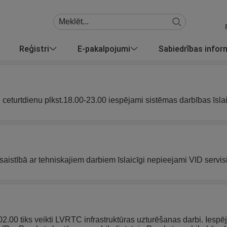
Reģistri
E-pakalpojumi
Sabiedrības info
u ceturtdienu plkst.18.00-23.00 iespējami sistēmas darbības īsla
saistībā ar tehniskajiem darbiem īslaicīgi nepieejami VID servisi
 02.00 tiks veikti LVRTC infrastruktūras uzturēšanas darbi. Iespē