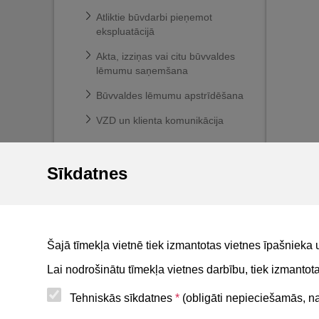
Atliktie būvdarbi pieņemot
ekspluatācijā
Akta, izziņas vai citu būvvaldes
lēmumu saņemšana
Būvvaldes lēmumu apstrīdēšana
VZD un klienta komunikācija
Ekspluatācijas lietas
Sīkdatnes
Māju lietas
BIS reģistri
BIS mobile lietotne
Šajā tīmekļa vietnē tiek izmantotas vietnes īpašnieka 
For non-residents
Lai nodrošinātu tīmekļa vietnes darbību, tiek izmanto
Tehniskās sīkdatnes
*
(obligāti nepieciešamās, nav