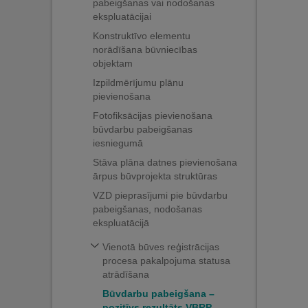
pabeigšanas vai nodošanas
ekspluatācijai
Konstruktīvo elementu
norādīšana būvniecības
objektam
Izpildmērījumu plānu
pievienošana
Fotofiksācijas pievienošana
būvdarbu pabeigšanas
iesniegumā
Stāva plāna datnes pievienošana
ārpus būvprojekta struktūras
VZD pieprasījumi pie būvdarbu
pabeigšanas, nodošanas
ekspluatācijā
Vienotā būves reģistrācijas
procesa pakalpojuma statusa
atrādīšana
Būvdarbu pabeigšana –
pozitīvs rezultāts VBRP