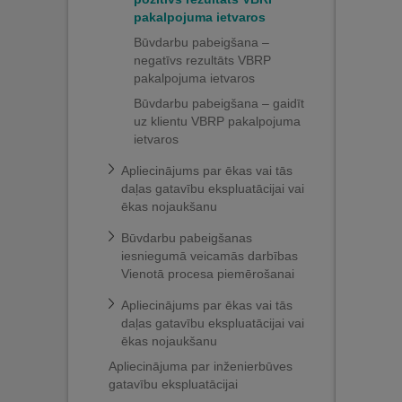
pakalpojuma ietvaros
Būvdarbu pabeigšana –
negatīvs rezultāts VBRP
pakalpojuma ietvaros
Būvdarbu pabeigšana – gaidīt
uz klientu VBRP pakalpojuma
ietvaros
Apliecinājums par ēkas vai tās
daļas gatavību ekspluatācijai vai
ēkas nojaukšanu
Būvdarbu pabeigšanas
iesniegumā veicamās darbības
Vienotā procesa piemērošanai
Apliecinājums par ēkas vai tās
daļas gatavību ekspluatācijai vai
ēkas nojaukšanu
Apliecinājuma par inženierbūves
gatavību ekspluatācijai