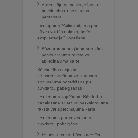
Apliecinājuma saskaņošana ar
būvniecības iesaistītajām
personām
Iesnieguma "Apliecinājuma par
būves vai tās daļas gatavību
ekspluatācijai" kopēšana
Būvdarbu pabeigšana ar atzīmi
paskaidrojuma rakstā vai
apliecinājuma kartē
Būvniecības objekta
pirmsreģistrēšana vai kadastra
apzīmējuma norādīšana pie
būvdarbu pabeigšanas
Iesnieguma kopēšana "Būvdarbu
pabeigšana ar atzīmi paskaidrojuma
rakstā vai apliecinājuma kartē"
Iesniegums par paziņojuma
būvdarbu pabeigšanu
Iesniegums par būves neesību