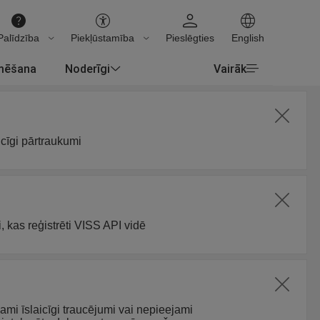
Palīdzība
Piekļūstamība
Pieslēgties
English
rmēšana
Noderīgi
Vairāk
icīgi pārtraukumi
, kas reģistrēti VISS API vidē
jami īslaicīgi traucējumi vai nepieejami