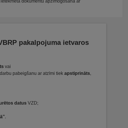
arī ietekmēta dokumentu apzīmogošana ar
 VBRP pakalpojuma ietvaros
ts
vai
vdarbu pabeigšanu ar atzīmi tiek
apstiprināts
,
urētos datus
VZD;
rā”
.