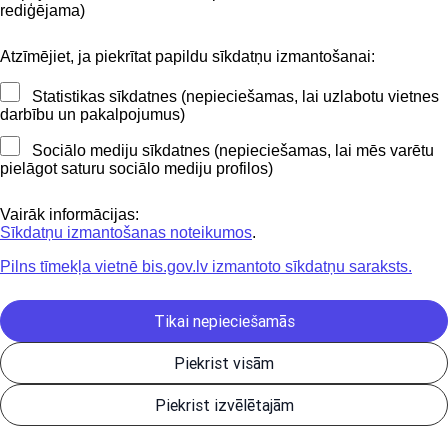
BIS mobile lietošanas noteikumi
rediģējama)
Atzīmējiet, ja piekrītat papildu sīkdatņu izmantošanai:
Kontakti
Statistikas sīkdatnes (nepieciešamas, lai uzlabotu vietnes
BIS atbalsta dienesta tālrunis:
darbību un pakalpojumus)
+371 62004010
Sociālo mediju sīkdatnes (nepieciešamas, lai mēs varētu
pielāgot saturu sociālo mediju profilos)
Sekojiet mums
Vairāk informācijas:
Sīkdatņu izmantošanas noteikumos
.
Pilns tīmekļa vietnē bis.gov.lv izmantoto sīkdatņu saraksts.
Lejupielādejiet
lietojumprogrammu
Tikai nepieciešamās
Piekrist visām
Būvniecības valsts kontroles birojs | Informācijas pārpublicēšanas
Piekrist izvēlētajām
gadījumā atsauce uz Būvniecības informācijas sistēmu obligāta. |
Build: 9b7c6-C (20260805090756) (production)