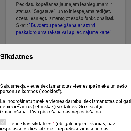
Pēc datu kopēšanas jaunajam iesniegumam ir
statuss "Sagatave", un to ir iespējams rediģēt,
dzēst, iesniegt, izmantojot esošo funkcionalitāti.
Skatīt
"Būvdarbu pabeigšana ar atzīmi
paskaidrojuma rakstā vai apliecinājuma kartē".
Sīkdatnes
Noderīgi
Šajā tīmekļa vietnē tiek izmantotas vietnes īpašnieka un trešo
Privātuma politika
personu sīkdatnes (“cookies”).
BIS lietošanas noteikumi
Lai nodrošinātu tīmekļa vietnes darbību, tiek izmantotas obligāti
nepieciešamās (tehniskās) sīkdatnes. Šo sīkdatņu
Lapas karte
izmantošanai Jūsu piekrišana nav nepieciešama.
Piekļūstamības paziņojums
Tehniskās sīkdatnes
*
(obligāti nepieciešamās, nav
iespējas atteikties, atzīme ir iepriekš atzīmēta un nav