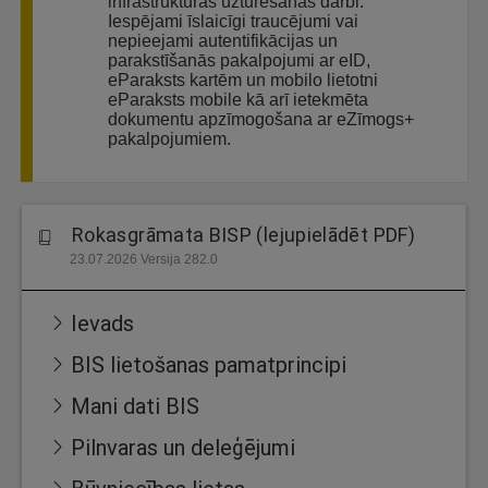
infrastruktūras uzturēšanas darbi.
Iespējami īslaicīgi traucējumi vai
nepieejami autentifikācijas un
parakstīšanās pakalpojumi ar eID,
eParaksts kartēm un mobilo lietotni
eParaksts mobile kā arī ietekmēta
dokumentu apzīmogošana ar eZīmogs+
pakalpojumiem.
Rokasgrāmata BISP (lejupielādēt PDF)
23.07.2026 Versija 282.0
Ievads
BIS lietošanas pamatprincipi
Mani dati BIS
Pilnvaras un deleģējumi