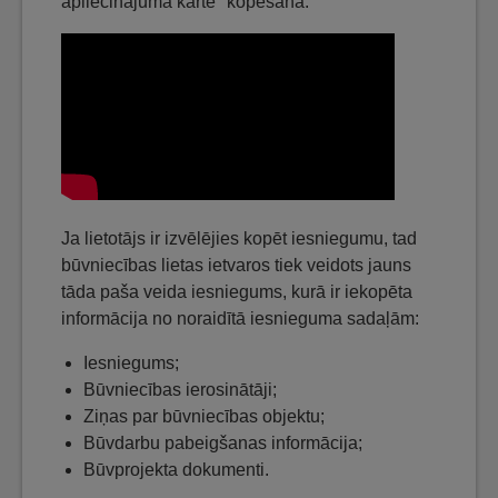
apliecinājuma kartē" kopēšana.
Ja lietotājs ir izvēlējies kopēt iesniegumu, tad
būvniecības lietas ietvaros tiek veidots jauns
tāda paša veida iesniegums, kurā ir iekopēta
informācija no noraidītā iesnieguma sadaļām:
Iesniegums;
Būvniecības ierosinātāji;
Ziņas par būvniecības objektu;
Būvdarbu pabeigšanas informācija;
Būvprojekta dokumenti.