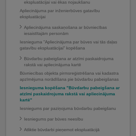
ekspluatācijai vai ēkas nojaukšanu
Apliecinājuma par inženierbūves gatavību
ekspluatācijai
Apliecinājuma saskaņošana ar būvniecības
iesaistītajām personām
Iesnieguma "Apliecinājuma par būves vai tās daļas
gatavību ekspluatācijai" kopēšana
Būvdarbu pabeigšana ar atzīmi paskaidrojuma
rakstā vai apliecinājuma kartē
Būvniecības objekta pirmsreģistrēšana vai kadastra
apzīmējuma norādīšana pie būvdarbu pabeigšanas
Iesnieguma kopēšana "Būvdarbu pabeigšana ar
atzīmi paskaidrojuma rakstā vai apliecinājuma
kartē"
Iesniegums par paziņojuma būvdarbu pabeigšanu
Iesniegums par būves neesību
Atliktie būvdarbi pieņemot ekspluatācijā