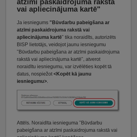
atzīmi paskaidrojuma rakstā
vai apliecinājuma kartē"
Ja iesniegums
"Būvdarbu pabeigšana ar
atzīmi paskaidrojuma rakstā vai
apliecinājuma kartē
" tika noraidīts, autorizēts
BISP lietotājs, veidojot jaunu iesniegumu
"Būvdarbu pabeigšana ar atzīmi paskaidrojuma
rakstā vai apliecinājuma kartē", atverot
noraidītu iesniegumu, var izvēlēties kopēt tā
datus, nospiežot
<Kopēt kā jaunu
iesniegumu>
.
Attēls. Noraidīta iesnieguma "Būvdarbu
pabeigšana ar atzīmi paskaidrojuma rakstā vai