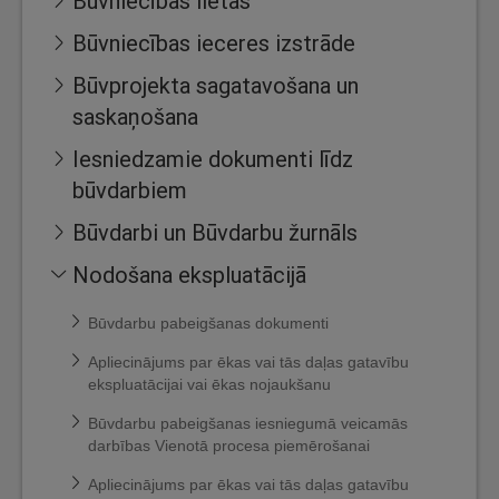
Būvniecības lietas
Būvniecības ieceres izstrāde
Būvprojekta sagatavošana un
saskaņošana
Iesniedzamie dokumenti līdz
būvdarbiem
Būvdarbi un Būvdarbu žurnāls
Nodošana ekspluatācijā
Būvdarbu pabeigšanas dokumenti
Apliecinājums par ēkas vai tās daļas gatavību
ekspluatācijai vai ēkas nojaukšanu
Būvdarbu pabeigšanas iesniegumā veicamās
darbības Vienotā procesa piemērošanai
Apliecinājums par ēkas vai tās daļas gatavību