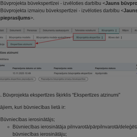
Būvprojekta būvekspertīzei - izvēloties darbību <
Jauns būvproj
Būvprojekta izmaiņu būvekspertīzei - izvēloties darbību <
Jauns
pieprasījums
>.
s. Būvprojekta ekspertīzes šķirklis “Ekspertīzes atzinumi”
ājiem, kuri būvniecības lietā ir:
Būvniecības ierosinātājs;
Būvniecības ierosinātāja pilnvarotā/pārpilnvarotā/deleģēt
būvniecības ierosinātāju;