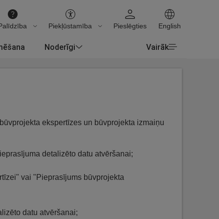
Palīdzība
Piekļūstamība
Pieslēgties
English
rmēšana
Noderīgi
Vairāk
m būvprojekta ekspertīzes un būvprojekta izmaiņu
eprasījuma detalizēto datu atvēršanai;
tīzei" vai "Pieprasījums būvprojekta
lizēto datu atvēršanai;