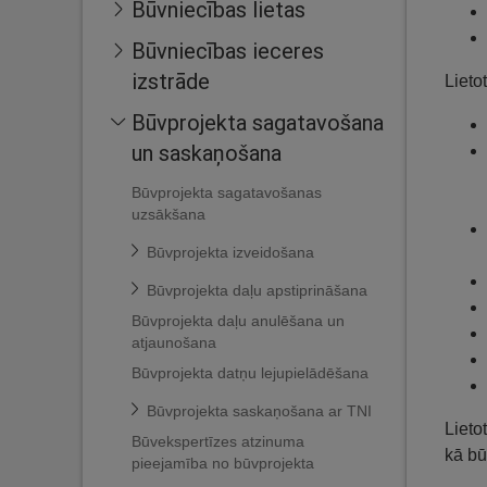
Būvniecības lietas
Būvniecības ieceres
izstrāde
Lietot
Būvprojekta sagatavošana
un saskaņošana
Būvprojekta sagatavošanas
uzsākšana
Būvprojekta izveidošana
Būvprojekta daļu apstiprināšana
Būvprojekta daļu anulēšana un
atjaunošana
Būvprojekta datņu lejupielādēšana
Būvprojekta saskaņošana ar TNI
Lieto
Būvekspertīzes atzinuma
kā bū
pieejamība no būvprojekta