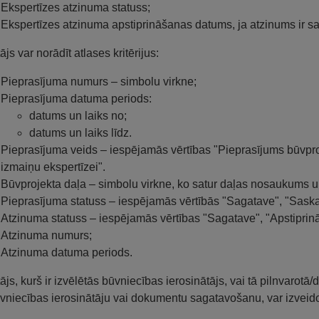
Ekspertīzes atzinuma statuss;
Ekspertīzes atzinuma apstiprināšanas datums, ja atzinums ir sa
ājs var norādīt atlases kritērijus:
Pieprasījuma numurs – simbolu virkne;
Pieprasījuma datuma periods:
datums un laiks no;
datums un laiks līdz.
Pieprasījuma veids – iespējamās vērtības "Pieprasījums būvpro
izmaiņu ekspertīzei".
Būvprojekta daļa – simbolu virkne, ko satur daļas nosaukums 
Pieprasījuma statuss – iespējamās vērtībās "Sagatave", "Saskaņoš
Atzinuma statuss – iespējamās vērtības "Sagatave", "Apstiprin
Atzinuma numurs;
Atzinuma datuma periods.
tājs, kurš ir izvēlētās būvniecības ierosinātājs, vai tā pilnvarot
vniecības ierosinātāju vai dokumentu sagatavošanu, var izveido