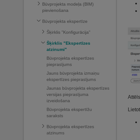
Būvprojekta modeļa (BIM)
pievienošana
Būvprojekta ekspertīze
Šķirklis "Konfigurācija"
Šķirklis "Ekspertīzes
atzinumi"
Būvprojekta ekspertīzes
pieprasījums
Jauns būvprojekta izmaiņu
ekspertīzes pieprasījums
Jaunas būvprojekta ekspertīzes
versijas pieprasījuma
Attēl
izveidošana
Lietot
Būvprojekta ekspertīžu
saraksts
Būvprojekta ekspertīzes
atzinums