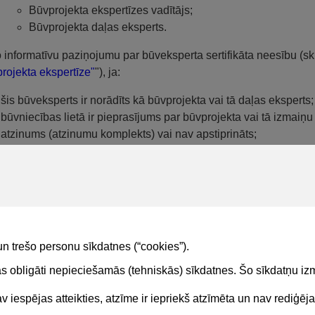
Būvprojekta ekspertīzes vadītājs;
Būvprojekta daļas eksperts.
o informatīvu paziņojumu par būveksperta sertifikāta neesību (sk
rojekta ekspertīze"
"), ja:
šis būveksperts ir norādīts kā būvprojekta vai tā daļas eksperts;
būvniecības lietā ir pieprasījums par būvprojekta vai tā izmaiņu
atzinums (atzinumu komplekts) vai nav apstiprināts;
būvprojekta ekspertīzes vadītājam vai kādam no būvprojekta da
būvekspertīzes jomas sertifikātā.
ents “Būvprojekta ekspertīzes atzinums” iekļauj sevī dokument
ido pie sākotnējās būvprojekta versijas. Ja būvprojektā ir veik
ņu ekspertīzes atzinums”, kurš sevī iekļauj dokumentu “Būvproj
un trešo personu sīkdatnes (“cookies”).
tas obligāti nepieciešamās (tehniskās) sīkdatnes. Šo sīkdatņu 
 iespējas atteikties, atzīme ir iepriekš atzīmēta un nav rediģēj