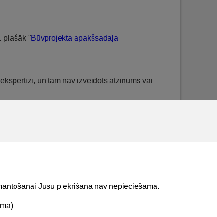
. plašāk "
Būvprojekta apakšsadaļa
 ekspertīzi, un tam nav izveidots atzinums vai
ļas ekspertiem nav nevienas aktīvas sfēras
u “Būvprojekta daļas ekspertīzes atzinums” un
tas izmaiņas, tad veido dokumentu “Būvprojekta
ekta daļas izmaiņu ekspertīzes atzinums”.
izmantošanai Jūsu piekrišana nav nepieciešama.
ama)