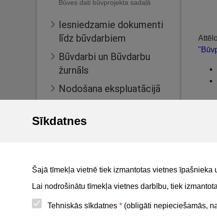
Būves dati būvprojekta sadaļā
Iesniedzamie dokumenti
līdz būvdarbiem
Attēl
"Būvp
Būvdarbi un Būvdarbu
žurnāls
Nodošana ekspluatācijā
Ekspluatācijas lietas
Sīkdatnes
Māju lietas
Dokum
BIS reģistri
to ve
izmai
BIS mobile lietotne
Šajā tīmekļa vietnē tiek izmantotas vietnes īpašnieka 
For non-residents
Lai nodrošinātu tīmekļa vietnes darbību, tiek izmanto
Tehniskās sīkdatnes
*
(obligāti nepieciešamās, nav