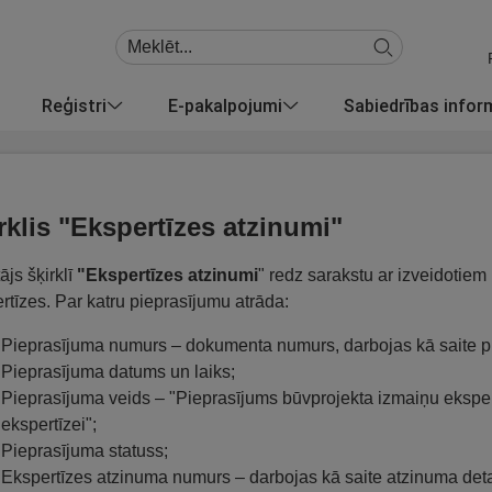
Reģistri
E-pakalpojumi
Sabiedrības info
rklis "Ekspertīzes atzinumi"
ājs šķirklī
"Ekspertīzes atzinumi
" redz sarakstu ar izveidotie
rtīzes. Par katru pieprasījumu atrāda:
Pieprasījuma numurs – dokumenta numurs, darbojas kā saite pi
Pieprasījuma datums un laiks;
Pieprasījuma veids – "Pieprasījums būvprojekta izmaiņu eksper
ekspertīzei";
Pieprasījuma statuss;
Ekspertīzes atzinuma numurs – darbojas kā saite atzinuma deta