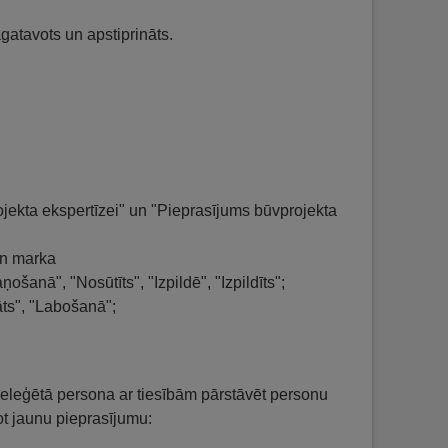
gatavots un apstiprināts.
jekta ekspertīzei" un "Pieprasījums būvprojekta
un marka
anā", "Nosūtīts", "Izpildē", "Izpildīts";
āts", "Labošanā";
ā/deleģētā persona ar tiesībām pārstāvēt personu
t jaunu pieprasījumu: