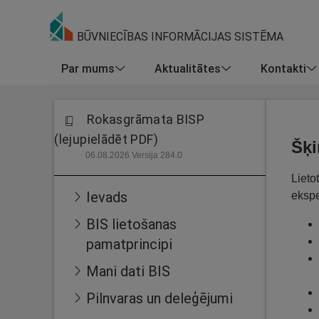
BŪVNIECĪBAS INFORMĀCIJAS SISTĒMA
Par mums
Aktualitātes
Kontakti
Rokasgrāmata BISP
(lejupielādēt PDF)
Šķi
06.08.2026 Versija 284.0
Lietot
Ievads
ekspe
BIS lietošanas
pamatprincipi
Mani dati BIS
Pilnvaras un deleģējumi