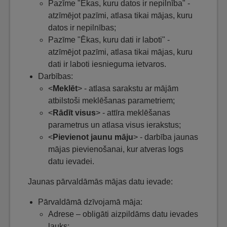
Pazīme "Ēkas, kuru datos ir nepilnība" -
atzīmējot pazīmi, atlasa tikai mājas, kuru
datos ir nepilnības;
Pazīme "Ēkas, kuru dati ir laboti" -
atzīmējot pazīmi, atlasa tikai mājas, kuru
dati ir laboti iesnieguma ietvaros.
Darbības:
<
Meklēt
> - atlasa sarakstu ar mājām
atbilstoši meklēšanas parametriem;
<
Rādīt visus
> - attīra meklēšanas
parametrus un atlasa visus ierakstus;
<
Pievienot jaunu māju
> - darbība jaunas
mājas pievienošanai, kur atveras logs
datu ievadei.
Jaunas pārvaldāmās mājas datu ievade:
Pārvaldāmā dzīvojamā māja:
Adrese – obligāti aizpildāms datu ievades
lauks;