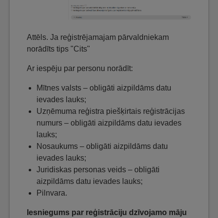
Attēls. Ja reģistrējamajam pārvaldniekam
norādīts tips "Cits"
Ar iespēju par personu norādīt:
Mītnes valsts – obligāti aizpildāms datu
ievades lauks;
Uzņēmuma reģistra piešķirtais reģistrācijas
numurs – obligāti aizpildāms datu ievades
lauks;
Nosaukums – obligāti aizpildāms datu
ievades lauks;
Juridiskas personas veids – obligāti
aizpildāms datu ievades lauks;
Pilnvara.
Iesniegums par reģistrāciju dzīvojamo māju