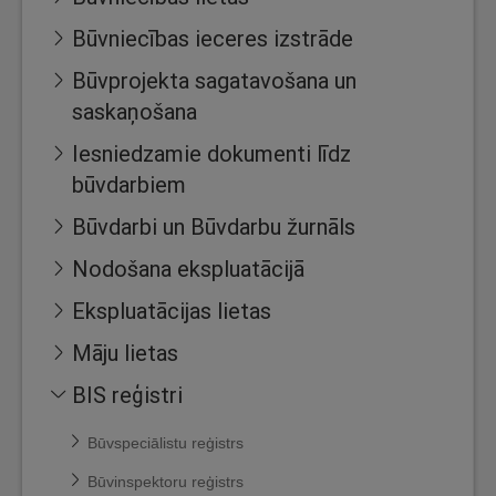
Būvniecības ieceres izstrāde
Būvprojekta sagatavošana un
saskaņošana
Iesniedzamie dokumenti līdz
būvdarbiem
Būvdarbi un Būvdarbu žurnāls
Nodošana ekspluatācijā
Ekspluatācijas lietas
Māju lietas
BIS reģistri
Būvspeciālistu reģistrs
Būvinspektoru reģistrs