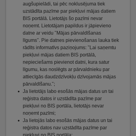
augšupielādi, tai pēc noklusējuma tiek
uzstādīta pazīme par piekļuvi mājas datiem
BIS portālā. Lietotājs šo pazīmi nevar
noņemt. Lietotājam papildus ir jāpievieno
datne ar veidu "Mājas pārvaldīšanas
līgums". Pie datnes pievienošanas lauka tiek
rādīts informatīvs paziņojums: "Lai saņemtu
piekļuvi mājas datiem BIS portālā,
nepieciešams pievienot datni, kura satur
līgumu, kas noslēgts ar pārvaldnieku par
attiecīgās daudzdzīvokļu dzīvojamās mājas
pārvaldīšanu.";
Ja lietotājs labo esošās mājas datus un tai
reģistra datos ir uzstādīta pazīme par
piekļuvi no BIS portāla, lietotājs nevar
noņemt pazīmi;
Ja lietojās labo esošās mājas datus un tai
reģistra datos nav uzstādīta pazīme par
piekļuvi no BIS portāla: