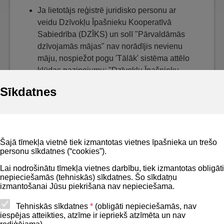
Ja lietotājs reģistrē juridisko personu ar
veidu Dzīvokļu Īpašnieku Kooperatīvā
Sabiedrība (DZĪKS) un solī "Pārvaldāmās
dzīvojamās mājas" nav norādījis nevienu
māju, nospiežot pogu 'Tālāk' sistēma attēlo
kļūdas paziņojumu: "Dzīvokļu Īpašnieku
Kooperatīvās Sabiedrības (DZĪKS)
Sīkdatnes
iesniegumā par reģistrēšanos Dzīvojamo
māju pārvaldnieku reģistrā ir obligāti
norādāma kaut viena apsaimniekojamā
Dzīvojamā māja!":
Šajā tīmekļa vietnē tiek izmantotas vietnes īpašnieka un trešo
personu sīkdatnes (“cookies”).
Lai nodrošinātu tīmekļa vietnes darbību, tiek izmantotas obligāti
nepieciešamās (tehniskās) sīkdatnes. Šo sīkdatņu
izmantošanai Jūsu piekrišana nav nepieciešama.
Tehniskās sīkdatnes
*
(obligāti nepieciešamās, nav
iespējas atteikties, atzīme ir iepriekš atzīmēta un nav