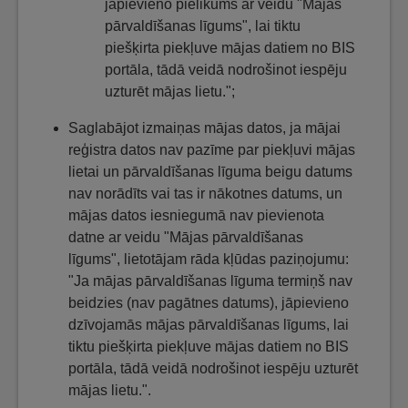
jāpievieno pielikums ar veidu "Mājas
pārvaldīšanas līgums", lai tiktu
piešķirta piekļuve mājas datiem no BIS
portāla, tādā veidā nodrošinot iespēju
uzturēt mājas lietu.";
Saglabājot izmaiņas mājas datos, ja mājai
reģistra datos nav pazīme par piekļuvi mājas
lietai un pārvaldīšanas līguma beigu datums
nav norādīts vai tas ir nākotnes datums, un
mājas datos iesniegumā nav pievienota
datne ar veidu "Mājas pārvaldīšanas
līgums", lietotājam rāda kļūdas paziņojumu:
"Ja mājas pārvaldīšanas līguma termiņš nav
beidzies (nav pagātnes datums), jāpievieno
dzīvojamās mājas pārvaldīšanas līgums, lai
tiktu piešķirta piekļuve mājas datiem no BIS
portāla, tādā veidā nodrošinot iespēju uzturēt
mājas lietu.".