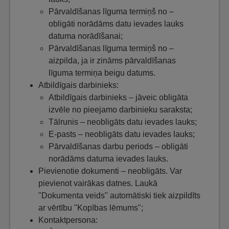
Pārvaldīšanas līguma termiņš no –
obligāti norādāms datu ievades lauks
datuma norādīšanai;
Pārvaldīšanas līguma termiņš no –
aizpilda, ja ir zināms pārvaldīšanas
līguma termiņa beigu datums.
Atbildīgais darbinieks:
Atbildīgais darbinieks – jāveic obligāta
izvēle no pieejamo darbinieku saraksta;
Tālrunis – neobligāts datu ievades lauks;
E-pasts – neobligāts datu ievades lauks;
Pārvaldīšanas darbu periods – obligāti
norādāms datuma ievades lauks.
Pievienotie dokumenti – neobligāts. Var
pievienot vairākas datnes. Laukā
"Dokumenta veids" automātiski tiek aizpildīts
ar vērtību "Kopības lēmums";
Kontaktpersona: