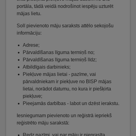
portāla, tādā veidā nodrošinot iespēju uzturēt
mājas lietu.
Solī pievienoto māju saraksts attēlo sekojošu
informāciju:
Adrese;
Pārvaldīšanas līguma termiņš no;
Pārvaldīšanas līguma termiņš līdz;
Atbildīgais darbinieks;
Piekļuve mājas lietai - pazīme, vai
pārvaldniekam ir piekļuve no BISP mājas
lietai, norādot datumu, no kura ir piešķirta
piekļuve;
Pieejamās darbības - labot un dzēst ierakstu.
Iesniegumam pievienoto un reģistrā iepriekš
reģistrēto māju sarakstā:
Redz pazīmi, vai par māju ir pieprasīta