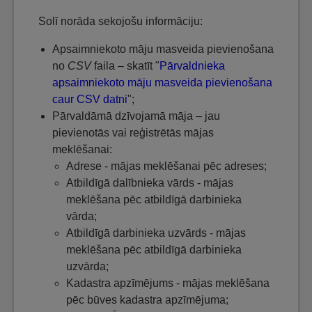
Solī norāda sekojošu informāciju:
Apsaimniekoto māju masveida pievienošana
no
CSV
faila – skatīt "
Pārvaldnieka
apsaimniekoto māju masveida pievienošana
caur CSV datni
";
Pārvaldāmā dzīvojamā māja – jau
pievienotās vai reģistrētās mājas
meklēšanai:
Adrese - mājas meklēšanai pēc adreses;
Atbildīgā dalībnieka vārds - mājas
meklēšana pēc atbildīgā darbinieka
vārda;
Atbildīgā darbinieka uzvārds - mājas
meklēšana pēc atbildīgā darbinieka
uzvārda;
Kadastra apzīmējums - mājas meklēšana
pēc būves kadastra apzīmējuma;