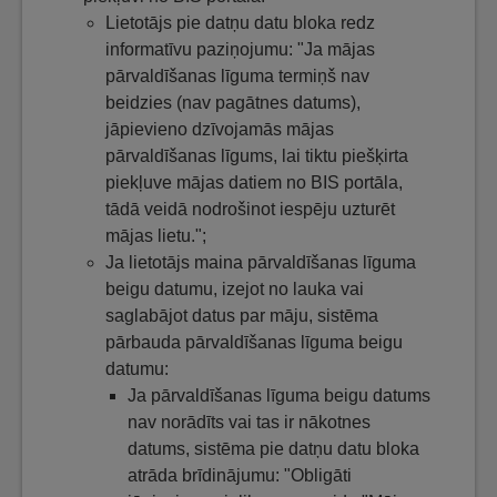
Lietotājs pie datņu datu bloka redz
informatīvu paziņojumu: "Ja mājas
pārvaldīšanas līguma termiņš nav
beidzies (nav pagātnes datums),
jāpievieno dzīvojamās mājas
pārvaldīšanas līgums, lai tiktu piešķirta
piekļuve mājas datiem no BIS portāla,
tādā veidā nodrošinot iespēju uzturēt
mājas lietu.";
Ja lietotājs maina pārvaldīšanas līguma
beigu datumu, izejot no lauka vai
saglabājot datus par māju, sistēma
pārbauda pārvaldīšanas līguma beigu
datumu:
Ja pārvaldīšanas līguma beigu datums
nav norādīts vai tas ir nākotnes
datums, sistēma pie datņu datu bloka
atrāda brīdinājumu: "Obligāti