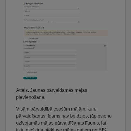
Attēls. Jaunas pārvaldāmās mājas
pievienošana.
Visām pārvaldībā esošām mājām, kuru
pārvaldīšanas līgums nav beidzies, jāpievieno
dzīvojamās mājas pārvaldīšanas līgums, lai
tiktu piešķirta piekļuve mājas datiem no BIS