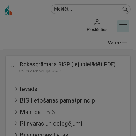
Pieslēgties
Vairāk
Rokasgrāmata BISP (lejupielādēt PDF)
06.08.2026 Versija 284.0
Ievads
BIS lietošanas pamatprincipi
Mani dati BIS
Pilnvaras un deleģējumi
Būvniecības lietas