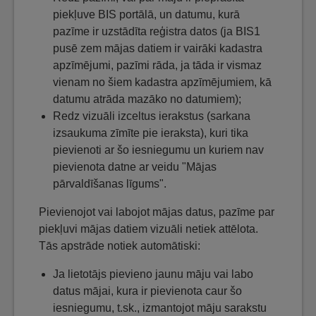
piekļuve BIS portālā, un datumu, kurā
pazīme ir uzstādīta reģistra datos (ja BIS1
pusē zem mājas datiem ir vairāki kadastra
apzīmējumi, pazīmi rāda, ja tāda ir vismaz
vienam no šiem kadastra apzīmējumiem, kā
datumu atrāda mazāko no datumiem);
Redz vizuāli izceltus ierakstus (sarkana
izsaukuma zīmīte pie ieraksta), kuri tika
pievienoti ar šo iesniegumu un kuriem nav
pievienota datne ar veidu "Mājas
pārvaldīšanas līgums".
Pievienojot vai labojot mājas datus, pazīme par
piekļuvi mājas datiem vizuāli netiek attēlota.
Tās apstrāde notiek automātiski:
Ja lietotājs pievieno jaunu māju vai labo
datus mājai, kura ir pievienota caur šo
iesniegumu, t.sk., izmantojot māju sarakstu