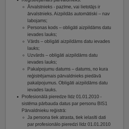
Ārvalstnieks - pazīme, vai lietotājs ir
ārvalstnieks. Aizpildās automātiski – nav
labojams;
Personas kods – obligāti aizpildāms datu
ievades lauks;
Vārds – obligāti aizpildāms datu ievades
lauks;
Uzvārds – obligāti aizpildāms datu
ievades lauks;
Pakalpojumu datums – datums, no kura
reģistrējamais pārvaldnieks piedāvā
pakalpojumus. Obligāti aizpildāms datu
ievades lauks.
Profesionālā pieredze līdz 01.01.2010 -
sistēma pārbauda datus par personu BIS1
Pārvaldnieku reģistrā:
Ja persona tiek atrasta, tiek ielasīti dati
par profesionālo pieredzi līdz 01.01.2010