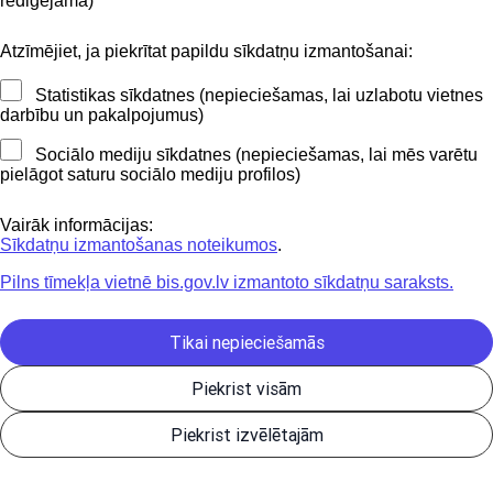
rediģējama)
Attēls. Sistēmas kļūdas paziņojums par
nenorādītu apsaimniekojamo Dzīvojamo māju.
Atzīmējiet, ja piekrītat papildu sīkdatņu izmantošanai:
Ja lietotājs reģistrē juridisko personu ar
Statistikas sīkdatnes (nepieciešamas, lai uzlabotu vietnes
veidu Īpašnieku Biedrība un solī
darbību un pakalpojumus)
"Pārvaldāmās dzīvojamās mājas" nav
Sociālo mediju sīkdatnes (nepieciešamas, lai mēs varētu
norādījis nevienu māju, nospiežot pogu
pielāgot saturu sociālo mediju profilos)
'Tālāk' sistēma attēlo kļūdas paziņojumu:
Vairāk informācijas:
"Īpašnieku Biedrībai iesniegumā par
Sīkdatņu izmantošanas noteikumos
.
reģistrēšanos Dzīvojamo māju pārvaldnieku
reģistrā ir obligāti norādāma kaut viena
Pilns tīmekļa vietnē bis.gov.lv izmantoto sīkdatņu saraksts.
apsaimniekojamā dzīvojamā māja!":
Tikai nepieciešamās
Piekrist visām
Piekrist izvēlētajām