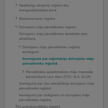
Neatkarīgu ekspertu reģistrs ēku
energoefektivitātes jomā
Būvkomersantu reģistrs
Dzīvojamo māju pārvaldnieku reģistrs
Dzīvojamo māju pārvaldnieku detalizēto datu
atrādīšana
Dzīvojamo māju pārvaldnieku reģistra
iesniegumi
Iesniegums par reģistrāciju dzīvojamo māju
pārvaldnieku reģistrā
Pārvaldnieka apsaimniekoto māju masveida
pievienošana caur datni (CVS, XLX, XLSX)
Iesniegums par ziņu aktualizāciju dzīvojamo māju
pārvaldnieka reģistrā
Iesniegums par izslēgšanu no dzīvojamo māju
pārvaldnieka reģistra
Ēku energosertifikātu reģistrs