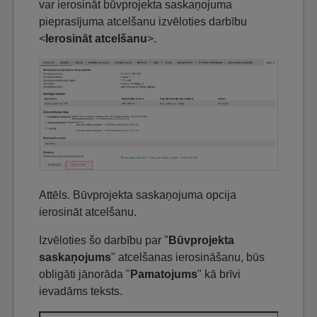
var ierosināt būvprojekta saskaņojuma
pieprasījuma atcelšanu izvēloties darbību
<
Ierosināt atcelšanu
>.
Attēls. Būvprojekta saskaņojuma opcija
ierosināt atcelšanu.
Izvēloties šo darbību par "
Būvprojekta
saskaņojums
" atcelšanas ierosināšanu, būs
obligāti jānorāda "
Pamatojums
" kā brīvi
ievadāms teksts.