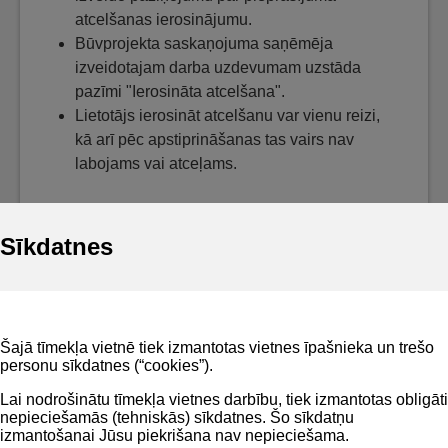
atcelšanas ierosinājumu.
Būvprojekta saskaņojuma saņēmēja
izveidotajam darba uzdevumam uzstāda
pazīmi "Ierosināta atcelšana".
Lietotājs ierosināt atcelšanu var vienu reizi,
kā arī pēc apstiprināšanas tas vairs nav
labojams vai atceļams.
Sīkdatnes
Noderīgi
Šajā tīmekļa vietnē tiek izmantotas vietnes īpašnieka un trešo
Privātuma politika
personu sīkdatnes (“cookies”).
BIS lietošanas noteikumi
Lai nodrošinātu tīmekļa vietnes darbību, tiek izmantotas obligāti
nepieciešamās (tehniskās) sīkdatnes. Šo sīkdatņu
Lapas karte
izmantošanai Jūsu piekrišana nav nepieciešama.