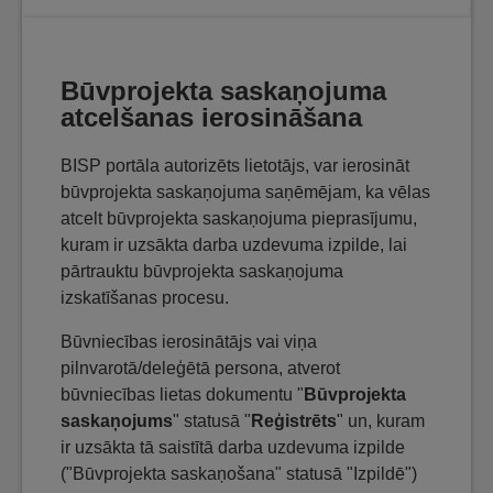
Būvprojekta saskaņojuma
atcelšanas ierosināšana
BISP portāla autorizēts lietotājs, var ierosināt
būvprojekta saskaņojuma saņēmējam, ka vēlas
atcelt būvprojekta saskaņojuma pieprasījumu,
kuram ir uzsākta darba uzdevuma izpilde, lai
pārtrauktu būvprojekta saskaņojuma
izskatīšanas procesu.
Būvniecības ierosinātājs vai viņa
pilnvarotā/deleģētā persona, atverot
būvniecības lietas dokumentu "
Būvprojekta
saskaņojums
" statusā "
Reģistrēts
" un, kuram
ir uzsākta tā saistītā darba uzdevuma izpilde
("Būvprojekta saskaņošana" statusā "Izpildē")