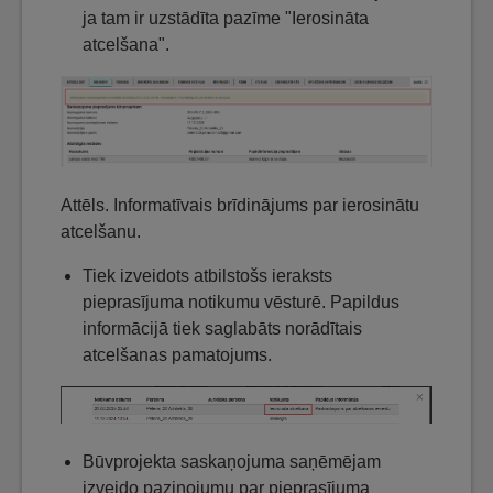
ja tam ir uzstādīta pazīme "Ierosināta
atcelšana".
Attēls. Informatīvais brīdinājums par ierosinātu
atcelšanu.
Tiek izveidots atbilstošs ieraksts
pieprasījuma notikumu vēsturē. Papildus
informācijā tiek saglabāts norādītais
atcelšanas pamatojums.
Būvprojekta saskaņojuma saņēmējam
izveido paziņojumu par pieprasījuma