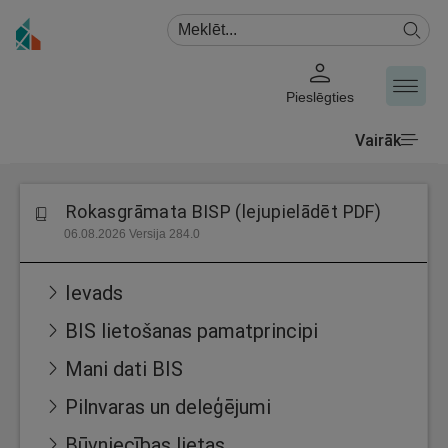
Pieslēgties
Vairāk
Rokasgrāmata BISP (lejupielādēt PDF)
06.08.2026 Versija 284.0
Ievads
BIS lietošanas pamatprincipi
Mani dati BIS
Pilnvaras un deleģējumi
Būvniecības lietas