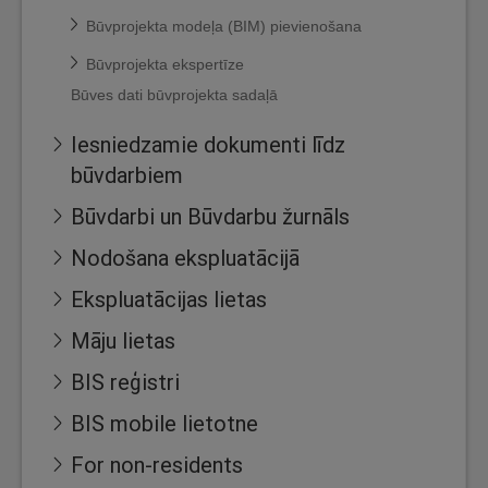
Būvprojekta modeļa (BIM) pievienošana
Būvprojekta ekspertīze
Būves dati būvprojekta sadaļā
Iesniedzamie dokumenti līdz
būvdarbiem
Būvdarbi un Būvdarbu žurnāls
Nodošana ekspluatācijā
Ekspluatācijas lietas
Māju lietas
BIS reģistri
BIS mobile lietotne
For non-residents