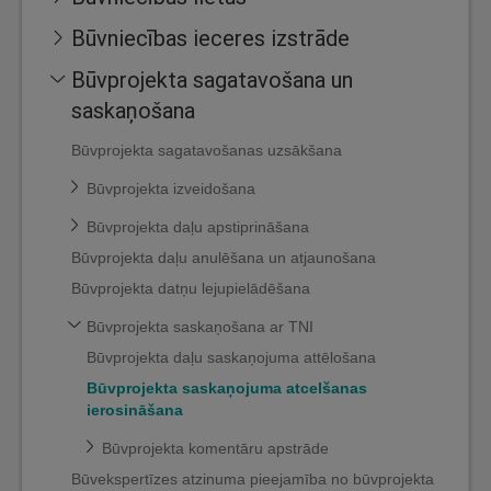
Būvniecības ieceres izstrāde
Būvprojekta sagatavošana un
saskaņošana
Būvprojekta sagatavošanas uzsākšana
Būvprojekta izveidošana
Būvprojekta daļu apstiprināšana
Būvprojekta daļu anulēšana un atjaunošana
Būvprojekta datņu lejupielādēšana
Būvprojekta saskaņošana ar TNI
Būvprojekta daļu saskaņojuma attēlošana
Būvprojekta saskaņojuma atcelšanas
ierosināšana
Būvprojekta komentāru apstrāde
Būvekspertīzes atzinuma pieejamība no būvprojekta