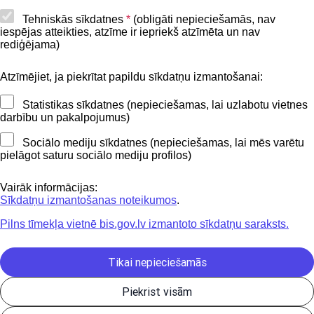
Piekļūstamības paziņojums
Tehniskās sīkdatnes
*
(obligāti nepieciešamās, nav
iespējas atteikties, atzīme ir iepriekš atzīmēta un nav
BIS mobile lietošanas noteikumi
rediģējama)
Atzīmējiet, ja piekrītat papildu sīkdatņu izmantošanai:
Kontakti
Statistikas sīkdatnes (nepieciešamas, lai uzlabotu vietnes
BIS atbalsta dienesta tālrunis:
darbību un pakalpojumus)
+371 62004010
Sociālo mediju sīkdatnes (nepieciešamas, lai mēs varētu
pielāgot saturu sociālo mediju profilos)
Sekojiet mums
Vairāk informācijas:
Sīkdatņu izmantošanas noteikumos
.
Pilns tīmekļa vietnē bis.gov.lv izmantoto sīkdatņu saraksts.
Lejupielādejiet
lietojumprogrammu
Tikai nepieciešamās
Piekrist visām