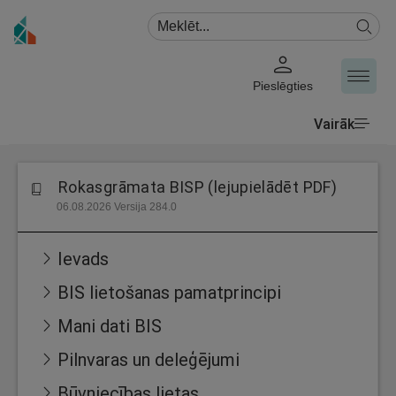
Pieslēgties
Vairāk
Rokasgrāmata BISP (lejupielādēt PDF)
06.08.2026 Versija 284.0
Ievads
BIS lietošanas pamatprincipi
Mani dati BIS
Pilnvaras un deleģējumi
Būvniecības lietas