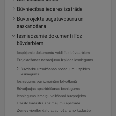
Būvniecības ieceres izstrāde
Būvprojekta sagatavošana un
saskaņošana
Iesniedzamie dokumenti līdz
būvdarbiem
Iespējamie dokumentu veidi līdz būvdarbiem
Projektēšanas nosacījumu izpildes iesniegums
Būvdarbu uzsākšanas nosacījumu izpildes
iesniegums
Iesniegums par izmaiņām būvatļaujā
Būvatļaujas apstrīdēšanas iesniegums
Iesniegums izmaiņu veikšanai būvprojektā
Dzēsto kadastra apzīmējumu apstrāde
Zemes vienību datu atjaunošana no kadastra