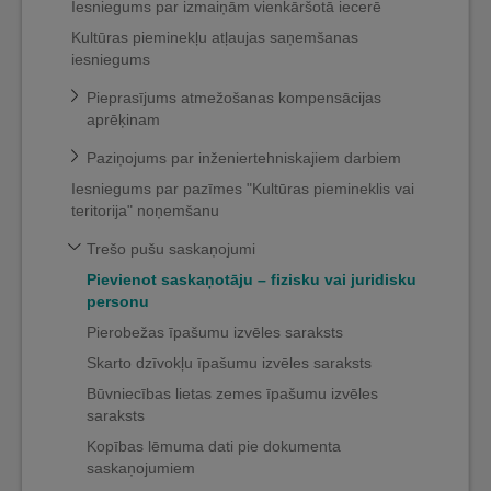
Iesniegums par izmaiņām vienkāršotā iecerē
Kultūras pieminekļu atļaujas saņemšanas
iesniegums
Pieprasījums atmežošanas kompensācijas
aprēķinam
Paziņojums par inženiertehniskajiem darbiem
Iesniegums par pazīmes "Kultūras piemineklis vai
teritorija" noņemšanu
Trešo pušu saskaņojumi
Pievienot saskaņotāju – fizisku vai juridisku
personu
Pierobežas īpašumu izvēles saraksts
Skarto dzīvokļu īpašumu izvēles saraksts
Būvniecības lietas zemes īpašumu izvēles
saraksts
Kopības lēmuma dati pie dokumenta
saskaņojumiem