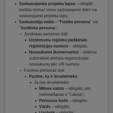
Saskaņojamās projekta lapas
– obligāti
norāda vismaz vienu saskaņojamo datni vai
saskaņojamo projekta lapu;
Saskaņotāja veids
– "
Fiziska persona
" vai
"
Juridiska persona
":
Juridiskas personas dati:
Uzņēmumu reģistra piešķirtais
reģistrācijas numurs
– obligāts;
Nosaukums (komersants)
– sistēma
automātiski pielasa organizācijas
nosaukumu pēc UR numura.
Fiziskas personas dati:
Pazīme, ka ir ārvalstnieks
:
Ja nav ārvalstnieks:
Mītnes valsts
– obligāts, pēc
noklusēšanas ir "Latvija";
Personas kods
– obligāts;
Vārds
– obligāts;
Uzvārds
– obligāts;