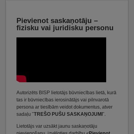
Pievienot saskaņotāju –
fizisku vai juridisku personu
Autorizēts BISP lietotājs būvniecības lietā, kurā
tas ir būvniecības ierosinātājs vai pilnvarotā
persona ar tiesībām veidot dokumentus, atver
sadaļu "
TREŠO PUŠU SASKAŅOJUMI
".
Lietotājs var uzsākt jaunu saskaņotāju
pievienošanu, izvēloties darbību <
Pievienot