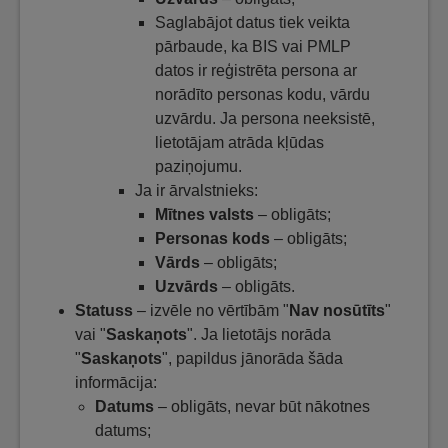
Saglabājot datus tiek veikta
pārbaude, ka BIS vai PMLP
datos ir reģistrēta persona ar
norādīto personas kodu, vārdu
uzvārdu. Ja persona neeksistē,
lietotājam atrāda kļūdas
paziņojumu.
Ja ir ārvalstnieks:
Mītnes valsts
– obligāts;
Personas kods
– obligāts;
Vārds
– obligāts;
Uzvārds
– obligāts.
Statuss
– izvēle no vērtībām "
Nav nosūtīts
"
vai "
Saskaņots
". Ja lietotājs norāda
"
Saskaņots
", papildus jānorāda šāda
informācija:
Datums
– obligāts, nevar būt nākotnes
datums;