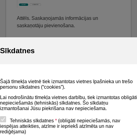
Attēls. Saskaņojamās informācijas un
saskaņotāju pievienošana.
Sīkdatnes
Noderīgi
Šajā tīmekļa vietnē tiek izmantotas vietnes īpašnieka un trešo
Privātuma politika
personu sīkdatnes (“cookies”).
BIS lietošanas noteikumi
Lai nodrošinātu tīmekļa vietnes darbību, tiek izmantotas obligāti
nepieciešamās (tehniskās) sīkdatnes. Šo sīkdatņu
Lapas karte
izmantošanai Jūsu piekrišana nav nepieciešama.
Piekļūstamības paziņojums
Tehniskās sīkdatnes
*
(obligāti nepieciešamās, nav
iespējas atteikties, atzīme ir iepriekš atzīmēta un nav
BIS mobile lietošanas noteikumi
rediģējama)