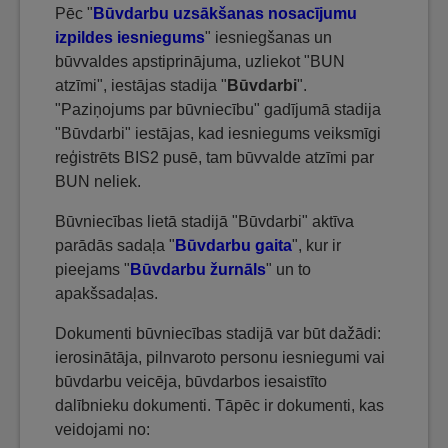
Pēc "
Būvdarbu uzsākšanas nosacījumu
izpildes iesniegums
" iesniegšanas un
būvvaldes apstiprinājuma, uzliekot "BUN
atzīmi", iestājas stadija "
Būvdarbi
".
"Paziņojums par būvniecību" gadījumā stadija
"Būvdarbi" iestājas, kad iesniegums veiksmīgi
reģistrēts BIS2 pusē, tam būvvalde atzīmi par
BUN neliek.
Būvniecības lietā stadijā "Būvdarbi" aktīva
parādās sadaļa "
Būvdarbu gaita
", kur ir
pieejams "
Būvdarbu žurnāls
" un to
apakšsadaļas.
Dokumenti būvniecības stadijā var būt dažādi:
ierosinātāja, pilnvaroto personu iesniegumi vai
būvdarbu veicēja, būvdarbos iesaistīto
dalībnieku dokumenti. Tāpēc ir dokumenti, kas
veidojami no: