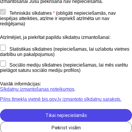
izmantošanai Jūsu piekrišana nav nepieciešama.
Piekļūstamības paziņojums
Tehniskās sīkdatnes
*
(obligāti nepieciešamās, nav
iespējas atteikties, atzīme ir iepriekš atzīmēta un nav
BIS mobile lietošanas noteikumi
rediģējama)
Atzīmējiet, ja piekrītat papildu sīkdatņu izmantošanai:
Kontakti
Statistikas sīkdatnes (nepieciešamas, lai uzlabotu vietnes
BIS atbalsta dienesta tālrunis:
darbību un pakalpojumus)
+371 62004010
Sociālo mediju sīkdatnes (nepieciešamas, lai mēs varētu
pielāgot saturu sociālo mediju profilos)
Sekojiet mums
Vairāk informācijas:
Sīkdatņu izmantošanas noteikumos
.
Pilns tīmekļa vietnē bis.gov.lv izmantoto sīkdatņu saraksts.
Lejupielādejiet
lietojumprogrammu
Tikai nepieciešamās
Piekrist visām