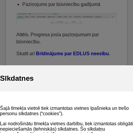
Paziņojums par būvniecību gadījumā
Attēls. Progresa josla paziņojumam par
būvniecību.
Skatīt arī
Brīdinājums par EDLUS neesību
.
Sīkdatnes
Noderīgi
Šajā tīmekļa vietnē tiek izmantotas vietnes īpašnieka un trešo
Privātuma politika
personu sīkdatnes (“cookies”).
BIS lietošanas noteikumi
Lai nodrošinātu tīmekļa vietnes darbību, tiek izmantotas obligāti
nepieciešamās (tehniskās) sīkdatnes. Šo sīkdatņu
Lapas karte