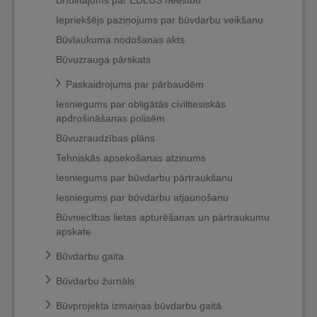
Brīdinājums par EDLUS neesību
Iepriekšējs paziņojums par būvdarbu veikšanu
Būvlaukuma nodošanas akts
Būvuzrauga pārskats
Paskaidrojums par pārbaudēm
Iesniegums par obligātās civiltiesiskās
apdrošināšanas polisēm
Būvuzraudzības plāns
Tehniskās apsekošanas atzinums
Iesniegums par būvdarbu pārtraukšanu
Iesniegums par būvdarbu atjaunošanu
Būvniecības lietas apturēšanas un pārtraukumu
apskate
Būvdarbu gaita
Būvdarbu žurnāls
Būvprojekta izmaiņas būvdarbu gaitā