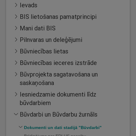
Ievads
BIS lietošanas pamatprincipi
Mani dati BIS
Pilnvaras un deleģējumi
Būvniecības lietas
Būvniecības ieceres izstrāde
Būvprojekta sagatavošana un
saskaņošana
Iesniedzamie dokumenti līdz
būvdarbiem
Būvdarbi un Būvdarbu žurnāls
Dokumenti un dati stadijā "Būvdarbi"