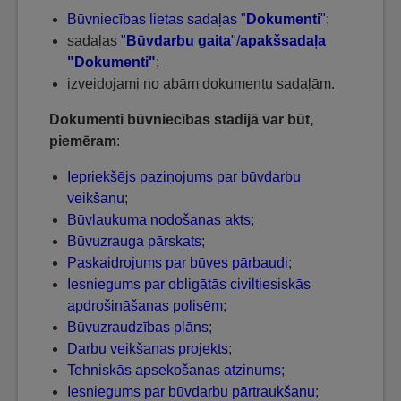
Būvniecības lietas sadaļas "
Dokumenti
"
;
sadaļas
"
Būvdarbu gaita
"/
apakšsadaļa
"Dokumenti"
;
izveidojami no abām dokumentu sadaļām.
Dokumenti būvniecības stadijā var būt,
piemēram
:
Iepriekšējs paziņojums par būvdarbu
veikšanu
;
Būvlaukuma nodošanas akts
;
Būvuzrauga pārskats
;
Paskaidrojums par būves pārbaudi
;
Iesniegums par obligātās civiltiesiskās
apdrošināšanas polisēm
;
Būvuzraudzības plāns
;
Darbu veikšanas projekts
;
Tehniskās apsekošanas atzinums
;
Iesniegums par būvdarbu pārtraukšanu
;