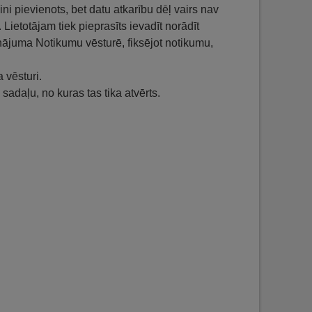
ini pievienots, bet datu atkarību dēļ vairs nav
Lietotājam tiek pieprasīts ievadīt norādīt
ājuma Notikumu vēsturē, fiksējot notikumu,
 vēsturi.
 sadaļu, no kuras tas tika atvērts.