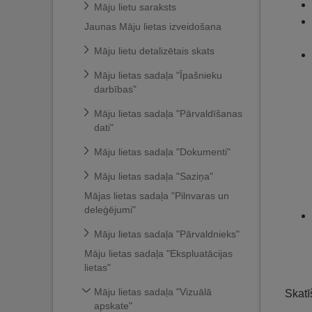
Māju lietu saraksts
Jaunas Māju lietas izveidošana
Māju lietu detalizētais skats
Māju lietas sadaļa "Īpašnieku
darbības"
Māju lietas sadaļa "Pārvaldīšanas
dati"
Māju lietas sadaļa "Dokumenti"
Māju lietas sadaļa "Saziņa"
Mājas lietas sadaļa "Pilnvaras un
deleģējumi"
Māju lietas sadaļa "Pārvaldnieks"
Māju lietas sadaļa "Ekspluatācijas
lietas"
Māju lietas sadaļa "Vizuālā
Skatī
apskate"