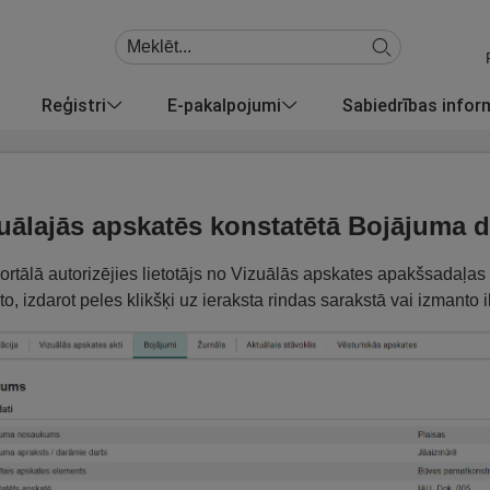
Reģistri
E-pakalpojumi
Sabiedrības info
uālajās apskatēs konstatētā Bojājuma d
ortālā autorizējies lietotājs no Vizuālās apskates apakšsadaļas 
 to, izdarot peles klikšķi uz ieraksta rindas sarakstā vai izmanto 