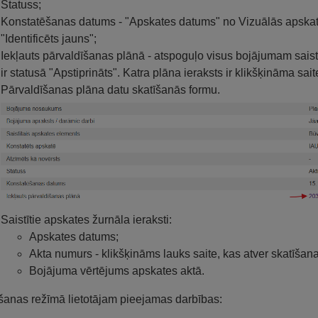
Statuss;
Konstatēšanas datums - "Apskates datums" no Vizuālās apskates
"Identificēts jauns";
Iekļauts pārvaldīšanas plānā - atspoguļo visus bojājumam saist
ir statusā "Apstiprināts". Katra plāna ieraksts ir klikšķināma sai
Pārvaldīšanas plāna datu skatīšanās formu.
Saistītie apskates žurnāla ieraksti:
Apskates datums;
Akta numurs - klikšķināms lauks saite, kas atver skatīšana
Bojājuma vērtējums apskates aktā.
šanas režīmā lietotājam pieejamas darbības: