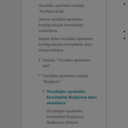
Vizuālās apskates sadaļa
"Konfigurācija"
Jauna vizuālās apskates
konfigurācijas komplekta
veidošana
Mājas lietas vizuālās apskates
konfigurācijas komplekta datu
eksportēšana
Sadaļa "Vizuālās apskates
akti"
Vizuālās apskates sadaļa
"Bojājumi"
Vizuālajās apskatēs
konstatētā Bojājuma datu
skatīšana
Vizuālajās apskatēs
konstatētā Bojājuma
Notikumu vēsture