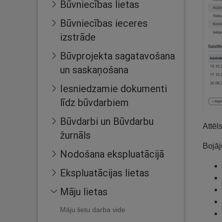
Būvniecības lietas
Būvniecības ieceres
izstrāde
Būvprojekta sagatavošana
un saskaņošana
Iesniedzamie dokumenti
līdz būvdarbiem
Būvdarbi un Būvdarbu
Attēl
žurnāls
Bojāj
Nodošana ekspluatācijā
Ekspluatācijas lietas
Māju lietas
Māju lietu darba vide