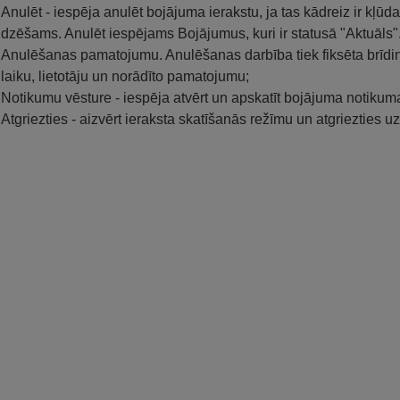
Anulēt - iespēja anulēt bojājuma ierakstu, ja tas kādreiz ir kļūda
dzēšams. Anulēt iespējams Bojājumus, kuri ir statusā "Aktuāls". 
Anulēšanas pamatojumu. Anulēšanas darbība tiek fiksēta brīdin
laiku, lietotāju un norādīto pamatojumu;
Notikumu vēsture - iespēja atvērt un apskatīt bojājuma notikuma
Atgriezties - aizvērt ieraksta skatīšanās režīmu un atgriezties uz