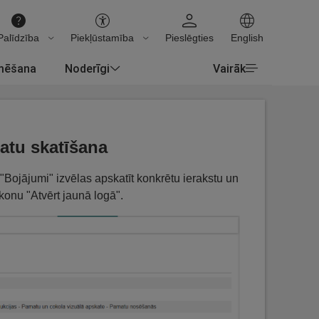
Palīdzība
Piekļūstamība
Pieslēgties
English
rmēšana
Noderīgi
Vairāk
atu skatīšana
"Bojājumi" izvēlas apskatīt konkrētu ierakstu un
ikonu "Atvērt jaunā logā".