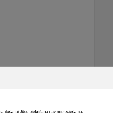
izmantošanai Jūsu piekrišana nav nepieciešama.