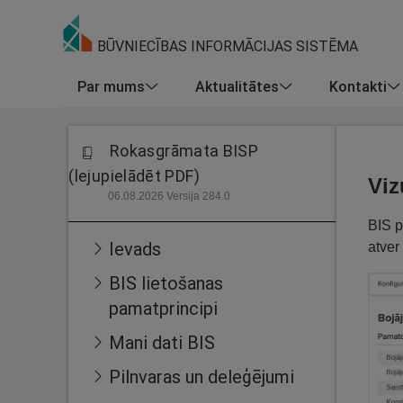
BŪVNIECĪBAS INFORMĀCIJAS SISTĒMA
Par mums
Aktualitātes
Kontakti
Rokasgrāmata BISP
(lejupielādēt PDF)
Viz
06.08.2026 Versija 284.0
BIS p
Ievads
atver
BIS lietošanas
pamatprincipi
Mani dati BIS
Pilnvaras un deleģējumi