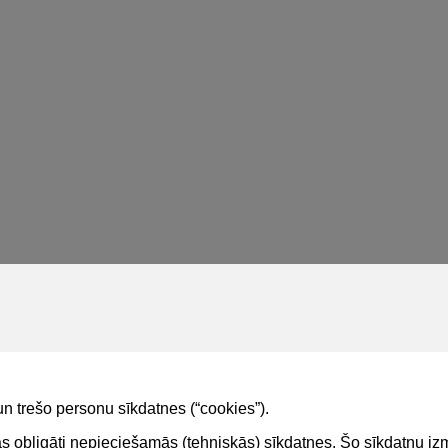
un trešo personu sīkdatnes (“cookies”).
tas obligāti nepieciešamās (tehniskās) sīkdatnes. Šo sīkdatņu 