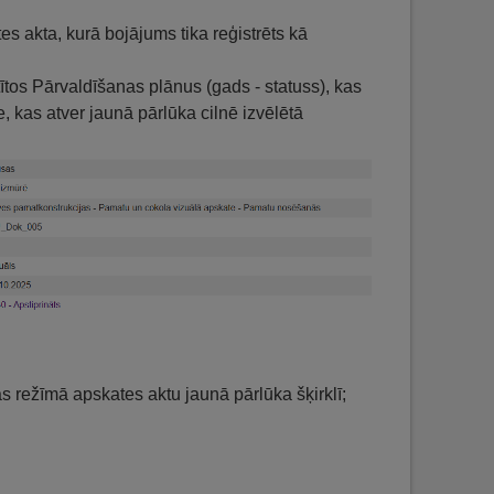
 akta, kurā bojājums tika reģistrēts kā
ītos Pārvaldīšanas plānus (gads - statuss), kas
te, kas atver jaunā pārlūka cilnē izvēlētā
s režīmā apskates aktu jaunā pārlūka šķirklī;