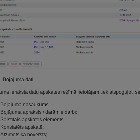
s. Bojājuma dati.
uma ieraksta datu apskates režīmā lietotājam tiek atspoguļoti se
Bojājuma nosaukums;
Bojājuma apraksts / darāmie darbi;
Saistītais apskates elements;
Konstatēts apskatē;
Atzīmēts kā novērsts;