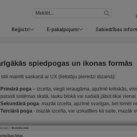
Reģistri
E-pakalpojumi
Sabiedrības info
rīgākās spiedpogas un ikonas formās
stili mainīti saskaņā ar UX (lietotāju pieredzi dizainā):
Primārā poga
– izcelta, viegli ieraugāma, apzīmē kritiskās, vi
parasti sistēmas skatā, lauku blokā vai sadaļā jābūt tikai vienai
Sekundārā poga
- mazāk izcelta, apzīmē svarīgas, bet tomēr ne 
Terciārā poga
- mazāk izcelta, var izskatīties kā saite, mazāk 