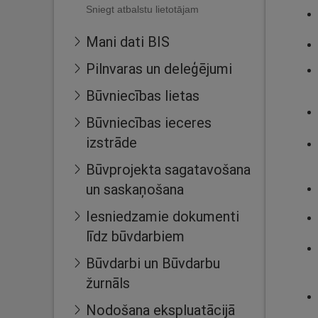
Sniegt atbalstu lietotājam
Mani dati BIS
Pilnvaras un deleģējumi
Būvniecības lietas
Būvniecības ieceres
izstrāde
Būvprojekta sagatavošana
un saskaņošana
Iesniedzamie dokumenti
līdz būvdarbiem
Būvdarbi un Būvdarbu
žurnāls
Nodošana ekspluatācijā