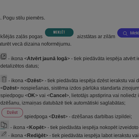
s. Pogu stilu piemērs.
ekšējās zaļās pogas
aizstātas ar zilām
aturēt vecā dizaina noformējumu.
- ikona <
Atvērt jaunā logā
> - tiek piedāvāta iespēja atvērt i
detalizētos datus;
- ikona <
Dzēst
> - tiek piedāvāta iespēja dzēst ierakstu vai 
<
Dzēst
> nospiešanas, sistēma izdos pārlūka standarta ziņojum
spiedpogu <
OK
> vai <
Cancel
>, lietotājs apstiprina vai noliedz 
dzēšanu, izmaiņas datubāzē tiek automātiski saglabātas;
spiedpoga <
Dzēst
> - dzēšanas darbības izpildei;
- ikona <
Kopēt
> - tiek piedāvāta iespēja nokopēt izveidot
- ikona <
Rediģēt
> - tiek piedāvāta iespēja labot ierakstu va