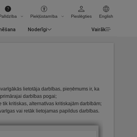
Palīdzība
Piekļūstamība
Pieslēgties
English
rmēšana
Noderīgi
Vairāk
ssvarīgākās lietotāja darbības, pieņēmums ir, ka
 primārajai darbības pogai;
tik kritiskas, alternatīvas kritiskajām darbībām;
svarīgas vai retāk lietojamas papildus darbības.