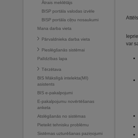
Ātrais meklētājs
BISP portāla valodas izvēle
Attēl
BISP portāla ciļņu nosaukumi
Mana darba vieta
Iepri
Pārvaldnieka darba vieta
var s
Pieslēgšanās sistēmai
Palīdzības lapa
Tērzētava
BIS Mākslīgā intelekta(MI)
asistents
BIS e-pakalpojumi
E-pakalpojumu novērtēšanas
anketa
Atslēgšanās no sistēmas
Pieteikt tehnisku problēmu
Sistēmas uzturēšanas paziņojumi