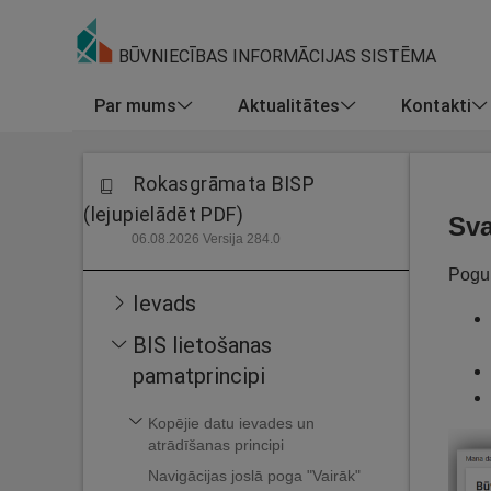
BŪVNIECĪBAS INFORMĀCIJAS SISTĒMA
Par mums
Aktualitātes
Kontakti
Rokasgrāmata BISP
(lejupielādēt PDF)
Sva
06.08.2026 Versija 284.0
Pogu 
Ievads
BIS lietošanas
pamatprincipi
Kopējie datu ievades un
atrādīšanas principi
Navigācijas joslā poga "Vairāk"