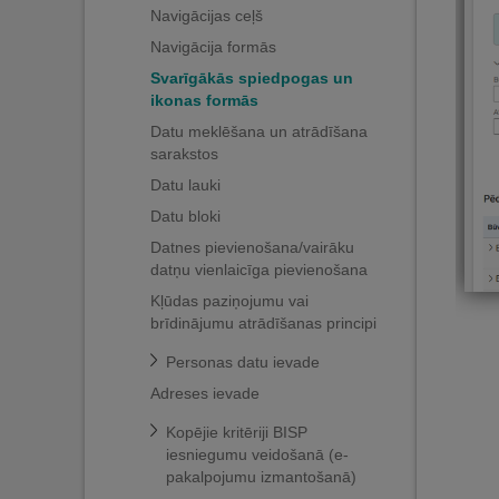
Navigācijas ceļš
Navigācija formās
Svarīgākās spiedpogas un
ikonas formās
Datu meklēšana un atrādīšana
sarakstos
Datu lauki
Datu bloki
Datnes pievienošana/vairāku
datņu vienlaicīga pievienošana
Kļūdas paziņojumu vai
brīdinājumu atrādīšanas principi
Personas datu ievade
Adreses ievade
Kopējie kritēriji BISP
iesniegumu veidošanā (e-
pakalpojumu izmantošanā)