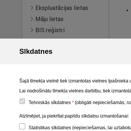
Ekspluatācijas lietas
Māju lietas
BIS reģistri
BIS mobile lietotne
Sīkdatnes
For non-residents
Šajā tīmekļa vietnē tiek izmantotas vietnes īpašnieka 
Lai nodrošinātu tīmekļa vietnes darbību, tiek izmanto
Tehniskās sīkdatnes
*
(obligāti nepieciešamās, nav
Noderīgi
Atzīmējiet, ja piekrītat papildu sīkdatņu izmantošanai:
Statistikas sīkdatnes (nepieciešamas, lai uzlabo
Privātuma politika