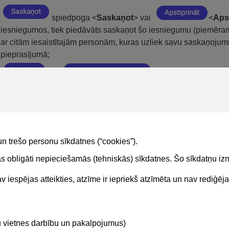
spiedpoga <
Saskaņot
> vai
<
Apst
iesniegumos, tiek piedāvāts saskaņot šo iesniegumu (piemēra
ar citām iesaistītajām personām, kuras uzliek savu saskaņoju
pieprasījumā;
vai
spiedpoga <
Iesnieg
savadot datus iesniegumos pēc to saskaņošanas, tiek piedāvāts
atbilstošajai iestādei;
spiedpoga <
Nodot saskaņošanai
> - 
nodod tos saskaņošanai.
un trešo personu sīkdatnes (“cookies”).
tas obligāti nepieciešamās (tehniskās) sīkdatnes. Šo sīkdatņu 
 iespējas atteikties, atzīme ir iepriekš atzīmēta un nav rediģēj
Kontakti
Sekojie
tu vietnes darbību un pakalpojumus)
BIS atbalsta dienesta tālrunis: