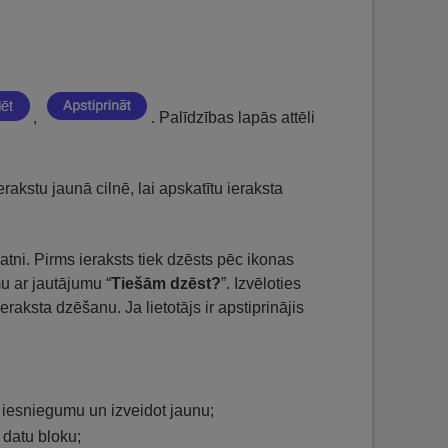
,
. Palīdzības lapās attēli
erakstu jaunā cilnē, lai apskatītu ieraksta
datni. Pirms ieraksts tiek dzēsts pēc ikonas
u ar jautājumu “
Tiešām dzēst?
”. Izvēloties
ieraksta dzēšanu. Ja lietotājs ir apstiprinājis
o iesniegumu un izveidot jaunu;
i datu bloku;