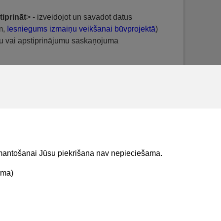
iprināt
> - izveidojot un savadot datus
m,
Iesniegums izmaiņu veikšanai būvprojektā
)
mu vai apstiprinājumu saskaņojuma
t
> vai <
Apstiprināt un iesniegt
> - izveidojot un
 iesniegt šo dokumentu tālākai apstrādei
pēc datu sagatavošanas, pēc nepieciešamības
izmantošanai Jūsu piekrišana nav nepieciešama.
ama)
t mums
Lejupielādejiet
lietojumprogrammu