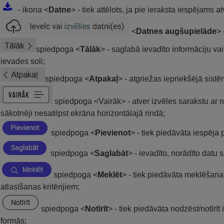
- ikona <
Datne
> - tiek attēlots, ja pie ieraksta iespējams a
<
Datnes augšupielāde
> 
spiedpoga <
Tālāk
> - saglabā ievadīto informāciju v
ievades soli;
spiedpoga <
Atpakaļ
> - atgriežas iepriekšējā sist
spiedpoga <Vairāk> - atver izvēles sarakstu ar n
sākotnēji nesatilpst ekrāna horizontālajā rindā;
spiedpoga <
Pievienot
> - tiek piedāvāta iespēja 
spiedpoga <
Saglabāt
> - ievadīto, norādīto datu
spiedpoga <
Meklēt
> - tiek piedāvāta meklēšana
atlasīšanas kritērijiem;
spiedpoga <
Notīrīt
> - tiek piedāvāta nodzēst/notīrīt
formās;