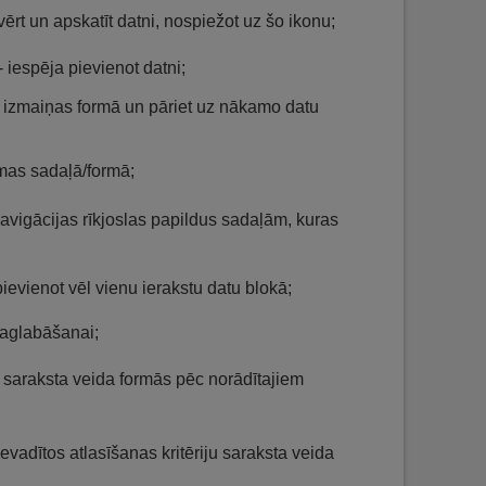
tvērt un apskatīt datni, nospiežot uz šo ikonu;
- iespēja pievienot datni;
ai izmaiņas formā un pāriet uz nākamo datu
ēmas sadaļā/formā;
avigācijas rīkjoslas papildus sadaļām, kuras
pievienot vēl vienu ierakstu datu blokā;
 saglabāšanai;
 saraksta veida formās pēc norādītajiem
 ievadītos atlasīšanas kritēriju saraksta veida