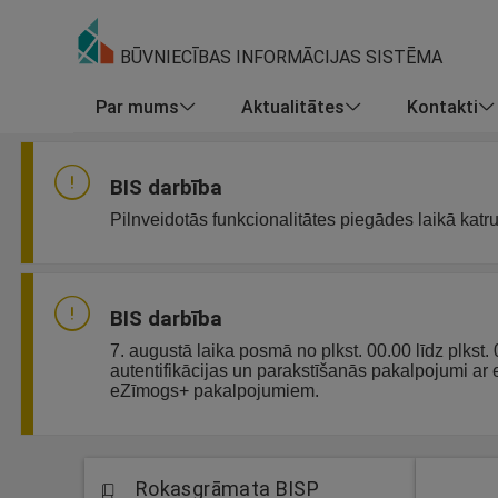
BŪVNIECĪBAS INFORMĀCIJAS SISTĒMA
Par mums
Aktualitātes
Kontakti
BIS darbība
Pilnveidotās funkcionalitātes piegādes laikā katr
BIS darbība
7. augustā laika posmā no plkst. 00.00 līdz plkst.
autentifikācijas un parakstīšanās pakalpojumi ar
eZīmogs+ pakalpojumiem.
Rokasgrāmata BISP