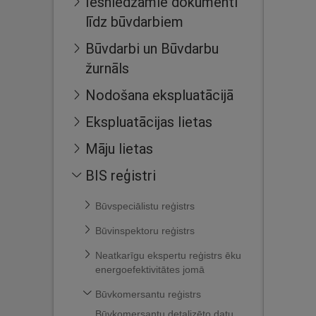
Iesniedzamie dokumenti
līdz būvdarbiem
Būvdarbi un Būvdarbu
žurnāls
Nodošana ekspluatācijā
Ekspluatācijas lietas
Māju lietas
BIS reģistri
Būvspeciālistu reģistrs
Būvinspektoru reģistrs
Neatkarīgu ekspertu reģistrs ēku
energoefektivitātes jomā
Būvkomersantu reģistrs
Būvkomersantu detalizēto datu