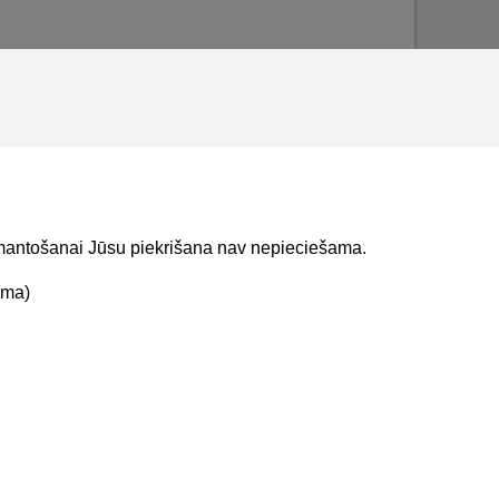
izmantošanai Jūsu piekrišana nav nepieciešama.
ama)
t mums
Lejupielādejiet
lietojumprogrammu