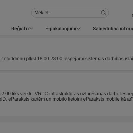
Reģistri
E-pakalpojumi
Sabiedrības info
u ceturtdienu plkst.18.00-23.00 iespējami sistēmas darbības īsla
 02.00 tiks veikti LVRTC infrastruktūras uzturēšanas darbi. Iespē
 eID, eParaksts kartēm un mobilo lietotni eParaksts mobile kā 