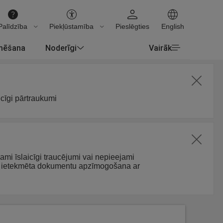
Palīdzība
Piekļūstamība
Pieslēgties
English
rmēšana
Noderīgi
Vairāk
icīgi pārtraukumi
jami īslaicīgi traucējumi vai nepieejami
arī ietekmēta dokumentu apzīmogošana ar