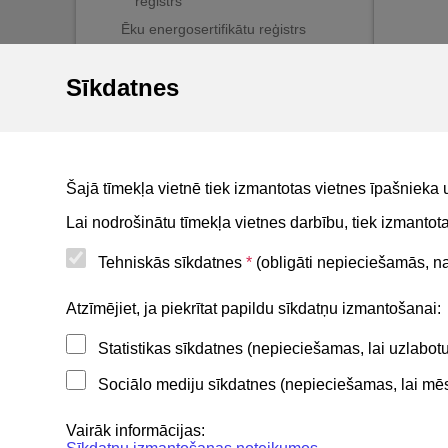
reģistrs
Ēku energosertifikātu reģistrs
VEDLUDB
Sīkdatnes
Dzīvokļu īpašnieku kopību reģistrs
Citi reģistri
BIS mobile lietotne
Šajā tīmekļa vietnē tiek izmantotas vietnes īpašnieka 
For non-residents
Lai nodrošinātu tīmekļa vietnes darbību, tiek izmanto
Tehniskās sīkdatnes
*
(obligāti nepieciešamās, nav
Noderīgi
Atzīmējiet, ja piekrītat papildu sīkdatņu izmantošanai:
Statistikas sīkdatnes (nepieciešamas, lai uzlabo
Privātuma politika
Sociālo mediju sīkdatnes (nepieciešamas, lai mēs 
BIS lietošanas noteikumi
Lapas karte
Vairāk informācijas: