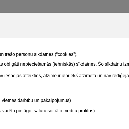
un trešo personu sīkdatnes (“cookies”).
tas obligāti nepieciešamās (tehniskās) sīkdatnes. Šo sīkdatņu 
 iespējas atteikties, atzīme ir iepriekš atzīmēta un nav rediģēj
Kontakti
Sekojie
tu vietnes darbību un pakalpojumus)
BIS atbalsta dienesta tālrunis:
+371 62004010
varētu pielāgot saturu sociālo mediju profilos)