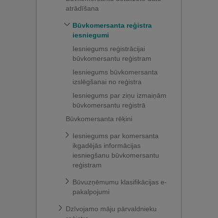
atrādīšana
Būvkomersanta reģistra
iesniegumi
Iesniegums reģistrācijai
būvkomersantu reģistram
Iesniegums būvkomersanta
izslēgšanai no reģistra
Iesniegums par ziņu izmaiņām
būvkomersantu reģistrā
Būvkomersanta rēķini
Iesniegums par komersanta
ikgadējās informācijas
iesniegšanu būvkomersantu
reģistram
Būvuzņēmumu klasifikācijas e-
pakalpojumi
Dzīvojamo māju pārvaldnieku