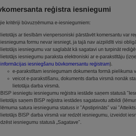
komersanta reģistra iesniegumi
ie kritēriji būvuzņēmuma e-iesniegumiem:
lietotājs ar tiesībām vienpersoniski pārstāvēt komersantu var r
iesnieguma formu nevar iesniegt, ja tajā nav aizpildīti visi obligā
lietotājs iesniegumu var saglabāt kā sagatavi un turpināt rediģē
lietotājs iesniegumu paraksta elektroniski ar e-parakstītāju (iz
informācijas iesniegšanu būvkomersantu reģistram
).
e-parakstītam iesniegumam dokumenta formā pielikuma v
veicot e-parakstīšanu, dokuments darba virsmā nonāk sta
lietotāja darba virsmā.
BISP iesniegtu iesniegumu reģistra iestāde saņem statusā "Iesn
lietotājs saņem BISP reģistra iestādes sagatavotu atbildi (lēm
lēmuma satura iesnieguma statuss ir "Apstiprināts" vai "Atteikts
lietotājs BISP darba virsmā var redzēt iesniegumu, izveidot ie
dzēst iesniegumu statusā „Sagatave".