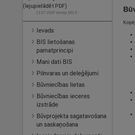
(lejupielādēt PDF)
Būv
23.07.2026 Versija 282.0
Kopēj
Ievads
BIS lietošanas
pamatprincipi
Mani dati BIS
Pilnvaras un deleģējumi
Būvniecības lietas
Būvniecības ieceres
izstrāde
Būvprojekta sagatavošana
un saskaņošana