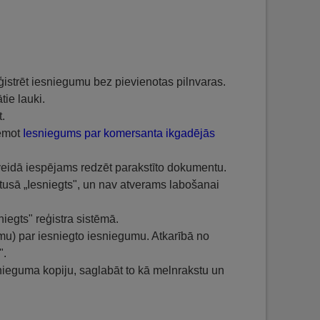
eģistrēt iesniegumu bez pievienotas pilnvaras.
tie lauki.
t.
ņemot
Iesniegums par komersanta ikgadējās
eidā iespējams redzēt parakstīto dokumentu.
tusā „Iesniegts", un nav atverams labošanai
iegts" reģistra sistēmā.
umu) par iesniegto iesniegumu. Atkarībā no
".
snieguma kopiju, saglabāt to kā melnrakstu un