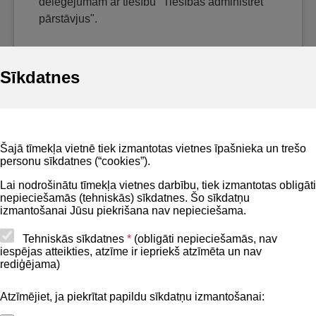
deleģējumam ar tiesību "Tiesības administrēt
pārstāvjus".
Sīkdatnes
Noderīgi
Šajā tīmekļa vietnē tiek izmantotas vietnes īpašnieka un trešo
Privātuma politika
personu sīkdatnes (“cookies”).
BIS lietošanas noteikumi
Lai nodrošinātu tīmekļa vietnes darbību, tiek izmantotas obligāti
nepieciešamās (tehniskās) sīkdatnes. Šo sīkdatņu
Lapas karte
izmantošanai Jūsu piekrišana nav nepieciešama.
Piekļūstamības paziņojums
Tehniskās sīkdatnes
*
(obligāti nepieciešamās, nav
iespējas atteikties, atzīme ir iepriekš atzīmēta un nav
BIS mobile lietošanas noteikumi
rediģējama)
Atzīmējiet, ja piekrītat papildu sīkdatņu izmantošanai:
Kontakti