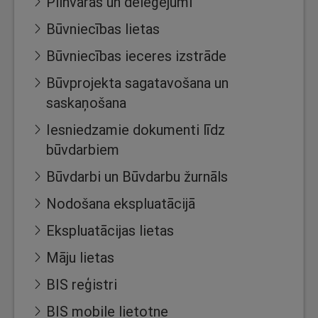
Pilnvaras un deleģējumi
Būvniecības lietas
Būvniecības ieceres izstrāde
Būvprojekta sagatavošana un
saskaņošana
Iesniedzamie dokumenti līdz
būvdarbiem
Būvdarbi un Būvdarbu žurnāls
Nodošana ekspluatācijā
Ekspluatācijas lietas
Māju lietas
BIS reģistri
BIS mobile lietotne