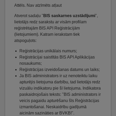
Attēls. Nav atzīmēts atļaut
Atverot sadaļu "
BIS saskarnes uzstādījumi
",
lietotājs redz sarakstu ar visām profilam
reģistrētajām BIS API Reģistrācijām
(lietojumiem). Katram ierakstam tiek
atspoguļots:
Reģistrācijas unikālais numurs;
Reģistrācijai saistītās BIS API Aplikācijas
nosaukums;
Reģistrācijas izveidošanas datums un laiks;
Ja BIS administrators ir uz nenoteiktu laiku
apturējis lietojuma darbību, tad lietotājs redz
vizuālu indikatoru pie šī lietojuma. Indikatora
paskaidrojošais teksts: "BIS administrators ir
veicis pagaidu apturēšanu šīs Reģistrācijas
izmantošanai. Neskaidrību gadījumā
aicinām sazināties ar BVKB!".