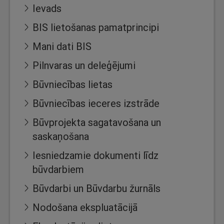
Ievads
BIS lietošanas pamatprincipi
Mani dati BIS
Pilnvaras un deleģējumi
Būvniecības lietas
Būvniecības ieceres izstrāde
Būvprojekta sagatavošana un
saskaņošana
Iesniedzamie dokumenti līdz
būvdarbiem
Būvdarbi un Būvdarbu žurnāls
Nodošana ekspluatācijā