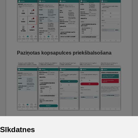
Paziņotas kopsapulces priekšbalsošana
Sīkdatnes