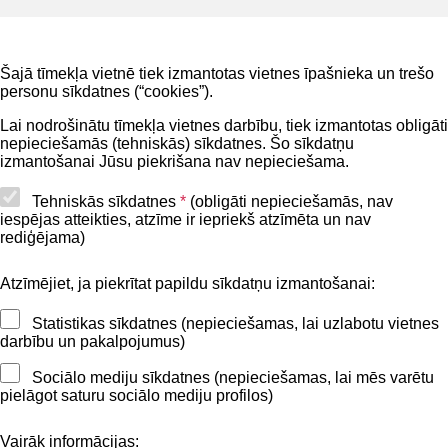
Noderīgi
Šajā tīmekļa vietnē tiek izmantotas vietnes īpašnieka un trešo
Privātuma politika
personu sīkdatnes (“cookies”).
BIS lietošanas noteikumi
Lai nodrošinātu tīmekļa vietnes darbību, tiek izmantotas obligāti
nepieciešamās (tehniskās) sīkdatnes. Šo sīkdatņu
Lapas karte
izmantošanai Jūsu piekrišana nav nepieciešama.
Piekļūstamības paziņojums
Tehniskās sīkdatnes
*
(obligāti nepieciešamās, nav
iespējas atteikties, atzīme ir iepriekš atzīmēta un nav
BIS mobile lietošanas noteikumi
rediģējama)
Atzīmējiet, ja piekrītat papildu sīkdatņu izmantošanai:
Kontakti
Statistikas sīkdatnes (nepieciešamas, lai uzlabotu vietnes
BIS atbalsta dienesta tālrunis:
darbību un pakalpojumus)
+371 62004010
Sociālo mediju sīkdatnes (nepieciešamas, lai mēs varētu
pielāgot saturu sociālo mediju profilos)
Sekojiet mums
Vairāk informācijas: