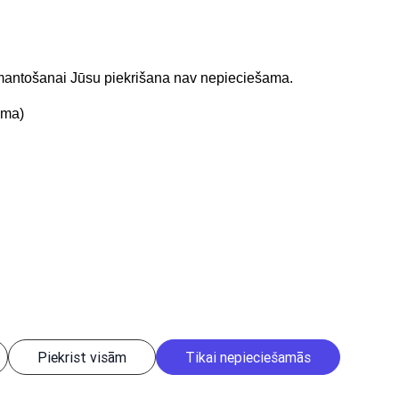
izmantošanai Jūsu piekrišana nav nepieciešama.
ama)
t mums
Lejupielādejiet
lietojumprogrammu
Piekrist visām
Tikai nepieciešamās
istēmu obligāta. | Build: 1bae2-C (20260806205642) (production)