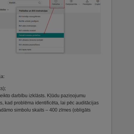
ja:
s);
veikto darbību izklāsts. Kļūdu paziņojumu
 kad problēma identificēta​, lai pēc auditācijas
vadāmo simbolu skaits – 400 zīmes (obligāts