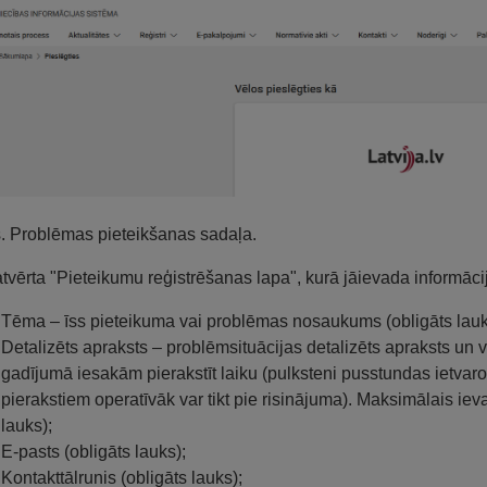
s. Problēmas pieteikšanas sadaļa.
atvērta "Pieteikumu reģistrēšanas lapa", kurā jāievada informāci
Tēma – īss pieteikuma vai problēmas nosaukums (obligāts lauk
Detalizēts apraksts – problēmsituācijas detalizēts apraksts un 
gadījumā iesakām pierakstīt laiku (pulksteni pusstundas ietvaros,
pierakstiem operatīvāk var tikt pie risinājuma). Maksimālais ie
lauks);
E-pasts (obligāts lauks);
Kontakttālrunis (obligāts lauks);