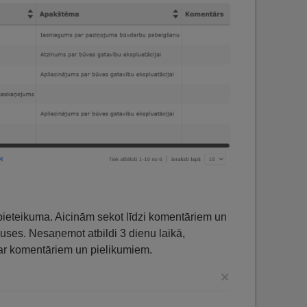
 pieteikuma. Aicinām sekot līdzi komentāriem un
puses. Nesaņemot atbildi ​3 dienu laikā,
t ar komentāriem un pielikumiem.