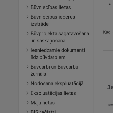
Būvniecības lietas
Būvniecības ieceres
izstrāde
Kad l
Būvprojekta sagatavošana
un saskaņošana
Iesniedzamie dokumenti
līdz būvdarbiem
Būvdarbi un Būvdarbu
žurnāls
Nodošana ekspluatācijā
Ekspluatācijas lietas
Māju lietas
BIS reģistri