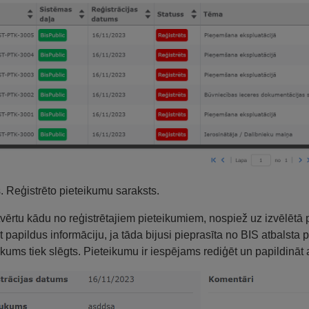
s. Reģistrēto pieteikumu saraksts.
tvērtu kādu no reģistrētajiem pieteikumiem, nospiež uz izvēlētā
t papildus informāciju, ja tāda bijusi pieprasīta no BIS atbalsta 
ikums tiek slēgts. Pieteikumu ir iespējams rediģēt un papildinā