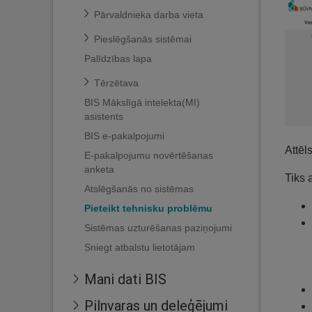
Pārvaldnieka darba vieta
Pieslēgšanās sistēmai
Palīdzības lapa
Tērzētava
BIS Mākslīgā intelekta(MI)
asistents
BIS e-pakalpojumi
Attēl
E-pakalpojumu novērtēšanas
anketa
Tiks 
Atslēgšanās no sistēmas
Pieteikt tehnisku problēmu
Sistēmas uzturēšanas paziņojumi
Sniegt atbalstu lietotājam
Mani dati BIS
Pilnvaras un deleģējumi