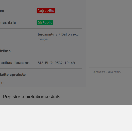
s. Reģistrēta pieteikuma skats.
rakstā ir vairāk par 10 rindiņām, tad iespējama lapošana.