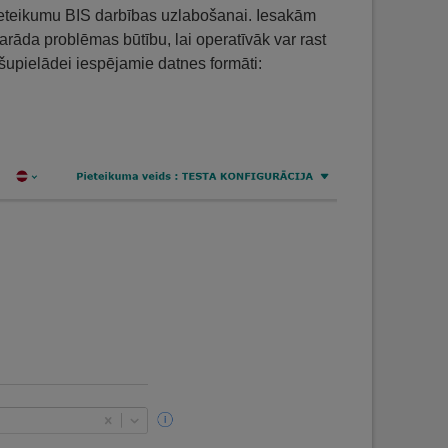
i ieteikumu BIS darbības uzlabošanai. Iesakām
arāda problēmas būtību, lai operatīvāk var rast
šupielādei iespējamie datnes formāti: