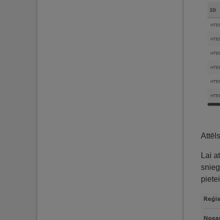
Attēl
Lai a
snieg
piete