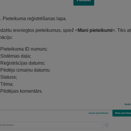
s. Pieteikuma reģistrēšanas lapa.
edzētu iesniegtos pieteikumus, spiež <
Mani pieteikumi
>. Tiks a
māciju:
Pieteikuma ID numurs;
Sistēmas daļa;
Reģistrācijas datums;
Pēdējo izmaiņu datums;
Statuss;
Tēma;
Pēdējais komentārs.