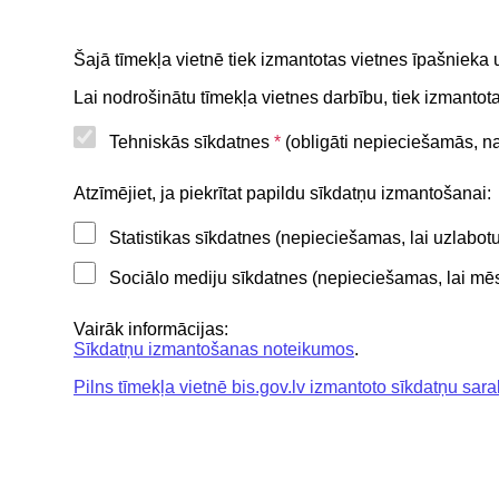
Attēl
Šajā tīmekļa vietnē tiek izmantotas vietnes īpašnieka 
Lai nodrošinātu tīmekļa vietnes darbību, tiek izmanto
Tehniskās sīkdatnes
*
(obligāti nepieciešamās, nav
Noderīgi
Atzīmējiet, ja piekrītat papildu sīkdatņu izmantošanai:
Statistikas sīkdatnes (nepieciešamas, lai uzlabo
Privātuma politika
Sociālo mediju sīkdatnes (nepieciešamas, lai mēs 
BIS lietošanas noteikumi
Lapas karte
Vairāk informācijas:
Sīkdatņu izmantošanas noteikumos
.
Piekļūstamības paziņojums
Pilns tīmekļa vietnē bis.gov.lv izmantoto sīkdatņu sara
BIS mobile lietošanas noteikumi
Būvniecības valsts kontroles birojs | 