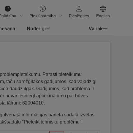
Palīdzība
Piekļūstamība
Pieslēgties
English
rmēšana
Noderīgi
Vairāk
t problēmpieteikumu. Parasti pieteikumu
ām, taču sarežģītākos gadījumos, kad vajadzīgi
gaida daudz ilgāk. Gadījumos, kad problēma ir
mēr nevar iesniegt apliecinājumu par būves
sta tālruni: 62004010.
n galvenajā informācijas paneļa sadaļā izvēlas
apakšsadaļu "Pieteikt tehnisku problēmu".