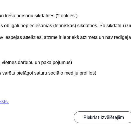
s. Lapošana.
un trešo personu sīkdatnes (“cookies”).
tas obligāti nepieciešamās (tehniskās) sīkdatnes. Šo sīkdatņu 
 iespējas atteikties, atzīme ir iepriekš atzīmēta un nav rediģēj
Kontakti
Sekojie
tu vietnes darbību un pakalpojumus)
BIS atbalsta dienesta tālrunis:
+371 62004010
varētu pielāgot saturu sociālo mediju profilos)
ksts.
Piekrist izvēlētajām
Informācijas pārpublicēšanas gadījumā atsauce uz Būvniecības informācijas s