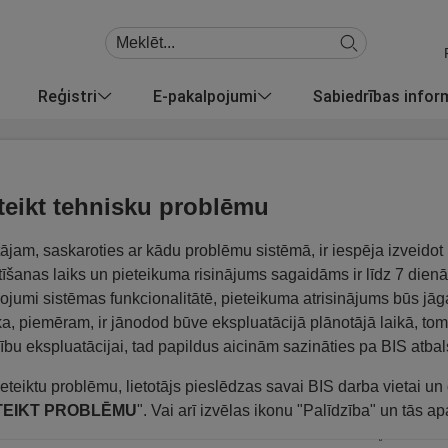
Reģistri
E-pakalpojumi
Sabiedrības info
teikt tehnisku problēmu
tājam, saskaroties ar kādu problēmu sistēmā, ir iespēja izveido
tīšanas laiks un pieteikuma risinājums sagaidāms ir līdz 7 dien
ojumi sistēmas funkcionalitātē, pieteikuma atrisinājums būs jā
ska, piemēram, ir jānodod būve ekspluatācijā plānotājā laikā, to
ību ekspluatācijai, tad papildus aicinām sazināties pa BIS atbal
ieteiktu problēmu, lietotājs pieslēdzas savai BIS darba vietai u
TEIKT PROBLĒMU
". Vai arī izvēlas ikonu "Palīdzība" un tās 