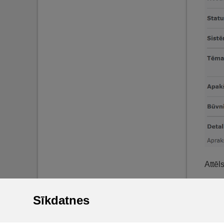
Attēl
Ja sa
Sīkdatnes