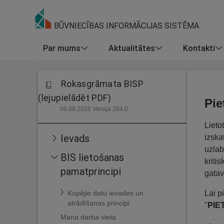
BŪVNIECĪBAS INFORMĀCIJAS SISTĒMA
Par mums
Aktualitātes
Kontakti
Rokasgrāmata BISP
(lejupielādēt PDF)
Pie
06.08.2026 Versija 284.0
Lieto
Ievads
izska
uzlab
BIS lietošanas
kriti
pamatprincipi
gatav
Lai p
Kopējie datu ievades un
atrādīšanas principi
"
PIE
Mana darba vieta