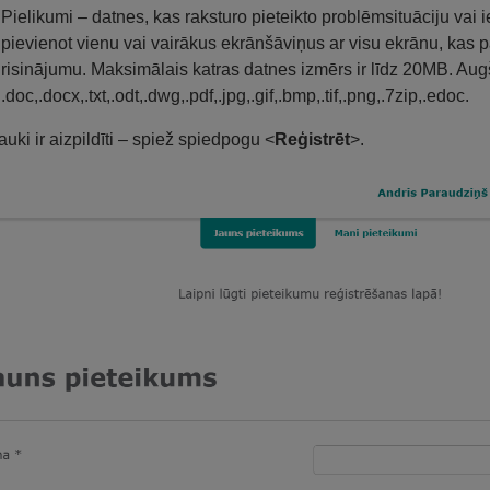
Pielikumi – datnes, kas raksturo pieteikto problēmsituāciju va
pievienot vienu vai vairākus ekrānšāviņus ar visu ekrānu, kas p
risinājumu. Maksimālais katras datnes izmērs ir līdz 20MB. Aug
.doc,.docx,.txt,.odt,.dwg,.pdf,.jpg,.gif,.bmp,.tif,.png,.7zip,.edoc.
auki ir aizpildīti – spiež spiedpogu <
Reģistrēt
>.