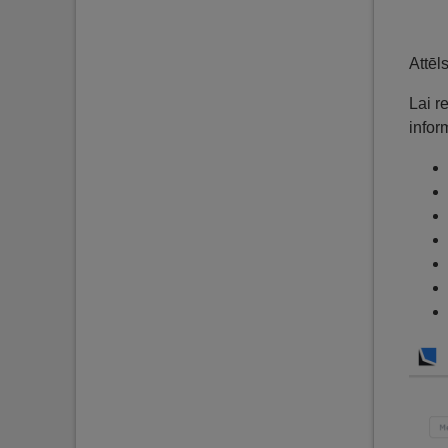
Attēl
Lai r
infor