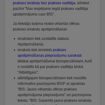
prakses ierakstu bez prakses vadītāja
, ieliekot
pazīmi “Nav iespējams iegūt prakses vadītāja
apstiprinājumu caur BIS”.
Ja lietotājs turpina nodot vēlamās sfēras
prakses ierakstu apstiprināšanai:
ierakstam tiek uzstādīts statuss
Apstiprināšanā;
ieraksts tiek ievietots
prakses
apstiprināšanas pieprasījumu sarakstā
tālākai apstiprināšanai būvspeciālistam, kurš
ir norādīts kā par prakses vadītājs blokā
“Atbildīgais”;
atbildīgajam būvspeciālistam tiek nosūtīts
informatīvs paziņojums BISP ar aprakstu
“BIS: Jauns vēlamās sfēras prakses
apstiprinājuma pieprasījums” un paziņojuma
tekstu: “BIS: Saņemts jauns prakses ieraksta