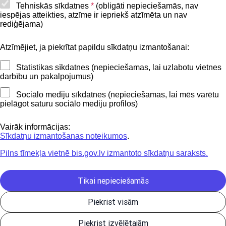
Piekļūstamības paziņojums
Tehniskās sīkdatnes
*
(obligāti nepieciešamās, nav
iespējas atteikties, atzīme ir iepriekš atzīmēta un nav
BIS mobile lietošanas noteikumi
rediģējama)
Atzīmējiet, ja piekrītat papildu sīkdatņu izmantošanai:
Kontakti
Statistikas sīkdatnes (nepieciešamas, lai uzlabotu vietnes
BIS atbalsta dienesta tālrunis:
darbību un pakalpojumus)
+371 62004010
Sociālo mediju sīkdatnes (nepieciešamas, lai mēs varētu
pielāgot saturu sociālo mediju profilos)
Sekojiet mums
Vairāk informācijas:
Sīkdatņu izmantošanas noteikumos
.
Pilns tīmekļa vietnē bis.gov.lv izmantoto sīkdatņu saraksts.
Lejupielādejiet
lietojumprogrammu
Tikai nepieciešamās
Piekrist visām
Būvniecības valsts kontroles birojs | Informācijas pārpublicēšanas
Piekrist izvēlētajām