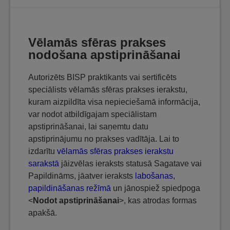
Vēlamās sfēras prakses
nodošana apstiprināšanai
Autorizēts BISP praktikants vai sertificēts
speciālists vēlamās sfēras prakses ierakstu,
kuram aizpildīta visa nepieciešamā informācija,
var nodot atbildīgajam speciālistam
apstiprināšanai, lai saņemtu datu
apstiprinājumu no prakses vadītāja. Lai to
izdarītu
vēlamās sfēras prakses ierakstu
sarakstā
jāizvēlas ieraksts statusā Sagatave vai
Papildināms, jāatver ieraksts
labošanas,
papildināšanas režīmā
un jānospiež spiedpoga
<
Nodot apstiprināšanai
>, kas atrodas formas
apakšā.