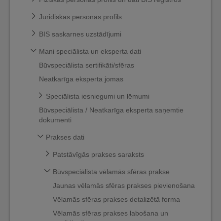
Juridiskas personas profils
BIS saskarnes uzstādījumi
Mani speciālista un eksperta dati
Būvspeciālista sertifikāti/sfēras
Neatkarīga eksperta jomas
Speciālista iesniegumi un lēmumi
Būvspeciālista / Neatkarīga eksperta saņemtie
dokumenti
Prakses dati
Patstāvīgās prakses saraksts
Būvspeciālista vēlamās sfēras prakse
Jaunas vēlamās sfēras prakses pievienošana
Vēlamās sfēras prakses detalizētā forma
Vēlamās sfēras prakses labošana un