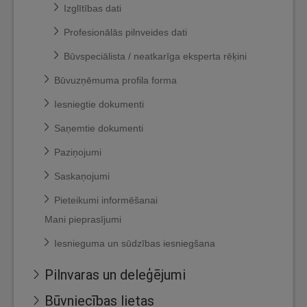
Izglītības dati
Profesionālās pilnveides dati
Būvspeciālista / neatkarīga eksperta rēķini
Būvuzņēmuma profila forma
Iesniegtie dokumenti
Saņemtie dokumenti
Paziņojumi
Saskaņojumi
Pieteikumi informēšanai
Mani pieprasījumi
Iesnieguma un sūdzības iesniegšana
Pilnvaras un deleģējumi
Būvniecības lietas