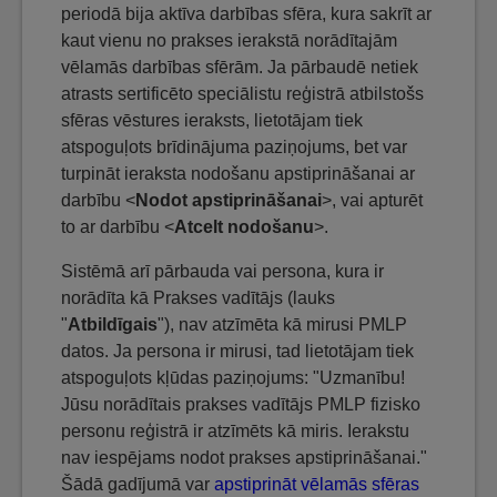
periodā bija aktīva darbības sfēra, kura sakrīt ar
kaut vienu no prakses ierakstā norādītajām
vēlamās darbības sfērām. Ja pārbaudē netiek
atrasts sertificēto speciālistu reģistrā atbilstošs
sfēras vēstures ieraksts, lietotājam tiek
atspoguļots brīdinājuma paziņojums, bet var
turpināt ieraksta nodošanu apstiprināšanai ar
darbību <
Nodot apstiprināšanai
>, vai apturēt
to ar darbību <
Atcelt nodošanu
>.
Sistēmā arī pārbauda vai persona, kura ir
norādīta kā Prakses vadītājs (lauks
"
Atbildīgais
"), nav atzīmēta kā mirusi PMLP
datos. Ja persona ir mirusi, tad lietotājam tiek
atspoguļots kļūdas paziņojums: "Uzmanību!
Jūsu norādītais prakses vadītājs PMLP fizisko
personu reģistrā ir atzīmēts kā miris. Ierakstu
nav iespējams nodot prakses apstiprināšanai."
Šādā gadījumā var
apstiprināt vēlamās sfēras