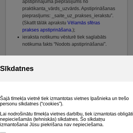
apstiprinājuma pieprasījums no
praktikanta_vārds_uzvārds. Apstiprināšanas
pieprasījums: _saite_uz_prakses_ierakstu”.
(Skatīt tālāk aprakstu
Vēlamās sfēras
prakses apstiprināšana
.);
ieraksta notikumu vēsturē tiek saglabāts
notikuma fakts “Nodots apstiprināšanai”.
Sīkdatnes
Noderīgi
Šajā tīmekļa vietnē tiek izmantotas vietnes īpašnieka un trešo
Privātuma politika
personu sīkdatnes (“cookies”).
BIS lietošanas noteikumi
Lai nodrošinātu tīmekļa vietnes darbību, tiek izmantotas obligāti
nepieciešamās (tehniskās) sīkdatnes. Šo sīkdatņu
Lapas karte
izmantošanai Jūsu piekrišana nav nepieciešama.