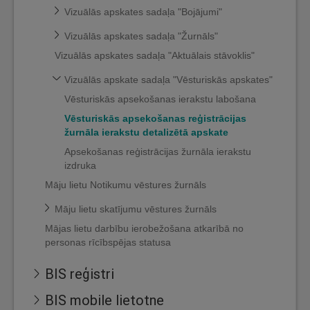
Vizuālās apskates sadaļa "Bojājumi"
Vizuālās apskates sadaļa "Žurnāls"
Vizuālās apskates sadaļa "Aktuālais stāvoklis"
Vizuālās apskate sadaļa "Vēsturiskās apskates"
Vēsturiskās apsekošanas ierakstu labošana
Vēsturiskās apsekošanas reģistrācijas
žurnāla ierakstu detalizētā apskate
Apsekošanas reģistrācijas žurnāla ierakstu
izdruka
Māju lietu Notikumu vēstures žurnāls
Māju lietu skatījumu vēstures žurnāls
Mājas lietu darbību ierobežošana atkarībā no
personas rīcībspējas statusa
BIS reģistri
BIS mobile lietotne