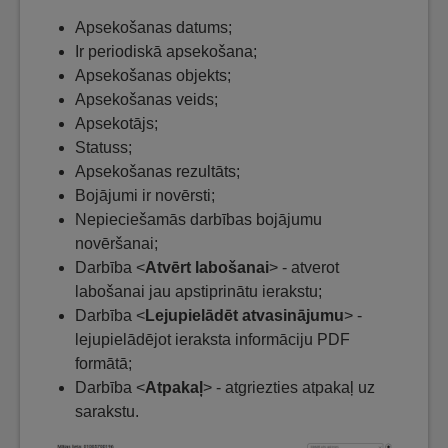
Apsekošanas datums;
Ir periodiskā apsekošana;
Apsekošanas objekts;
Apsekošanas veids;
Apsekotājs;
Statuss;
Apsekošanas rezultāts;
Bojājumi ir novērsti;
Nepieciešamās darbības bojājumu
novēršanai;
Darbība <
Atvērt labošanai
> - atverot
labošanai jau apstiprinātu ierakstu;
Darbība <
Lejupielādēt atvasinājumu
> -
lejupielādējot ieraksta informāciju PDF
formātā;
Darbība <
Atpakaļ
> - atgriezties atpakaļ uz
sarakstu.