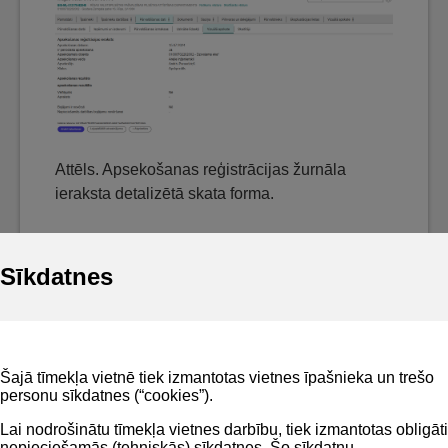
Attēls. Apsekošanas reģistrācijas žurnāla
ieraksta detalizētā skata forma.
Sīkdatnes
Noderīgi
Šajā tīmekļa vietnē tiek izmantotas vietnes īpašnieka un trešo
Privātuma politika
personu sīkdatnes (“cookies”).
BIS lietošanas noteikumi
Lai nodrošinātu tīmekļa vietnes darbību, tiek izmantotas obligāti
nepieciešamās (tehniskās) sīkdatnes. Šo sīkdatņu