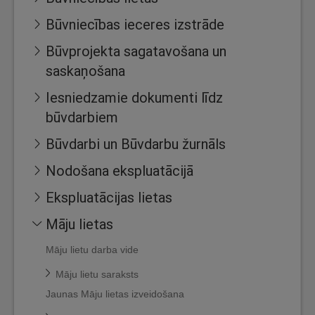
Būvniecības ieceres izstrāde
Būvprojekta sagatavošana un
saskaņošana
Iesniedzamie dokumenti līdz
būvdarbiem
Būvdarbi un Būvdarbu žurnāls
Nodošana ekspluatācijā
Ekspluatācijas lietas
Māju lietas
Māju lietu darba vide
Māju lietu saraksts
Jaunas Māju lietas izveidošana