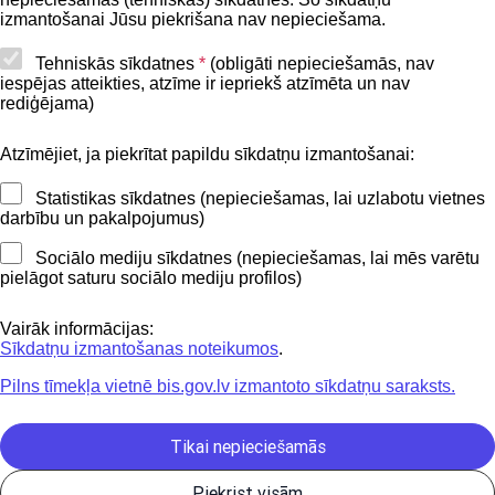
Lapas karte
izmantošanai Jūsu piekrišana nav nepieciešama.
Piekļūstamības paziņojums
Tehniskās sīkdatnes
*
(obligāti nepieciešamās, nav
iespējas atteikties, atzīme ir iepriekš atzīmēta un nav
BIS mobile lietošanas noteikumi
rediģējama)
Atzīmējiet, ja piekrītat papildu sīkdatņu izmantošanai:
Kontakti
Statistikas sīkdatnes (nepieciešamas, lai uzlabotu vietnes
BIS atbalsta dienesta tālrunis:
darbību un pakalpojumus)
+371 62004010
Sociālo mediju sīkdatnes (nepieciešamas, lai mēs varētu
pielāgot saturu sociālo mediju profilos)
Sekojiet mums
Vairāk informācijas:
Sīkdatņu izmantošanas noteikumos
.
Pilns tīmekļa vietnē bis.gov.lv izmantoto sīkdatņu saraksts.
Lejupielādejiet
lietojumprogrammu
Tikai nepieciešamās
Piekrist visām