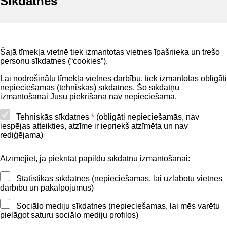
Sīkdatnes
Noderīgi
Šajā tīmekļa vietnē tiek izmantotas vietnes īpašnieka un trešo
Privātuma politika
personu sīkdatnes (“cookies”).
BIS lietošanas noteikumi
Lai nodrošinātu tīmekļa vietnes darbību, tiek izmantotas obligāti
nepieciešamās (tehniskās) sīkdatnes. Šo sīkdatņu
Lapas karte
izmantošanai Jūsu piekrišana nav nepieciešama.
Piekļūstamības paziņojums
Tehniskās sīkdatnes
*
(obligāti nepieciešamās, nav
iespējas atteikties, atzīme ir iepriekš atzīmēta un nav
BIS mobile lietošanas noteikumi
rediģējama)
Atzīmējiet, ja piekrītat papildu sīkdatņu izmantošanai:
Kontakti
Statistikas sīkdatnes (nepieciešamas, lai uzlabotu vietnes
BIS atbalsta dienesta tālrunis:
darbību un pakalpojumus)
+371 62004010
Sociālo mediju sīkdatnes (nepieciešamas, lai mēs varētu
pielāgot saturu sociālo mediju profilos)
Sekojiet mums