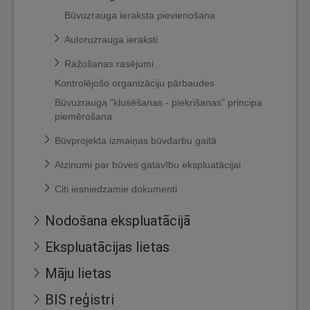
Būvuzrauga ieraksta pievienošana
Autoruzrauga ieraksti
Ražošanas rasējumi
Kontrolējošo organizāciju pārbaudes
Būvuzrauga "klusēšanas - piekrišanas" principa
piemērošana
Būvprojekta izmaiņas būvdarbu gaitā
Atzinumi par būves gatavību ekspluatācijai
Citi iesniedzamie dokumenti
Nodošana ekspluatācijā
Ekspluatācijas lietas
Māju lietas
BIS reģistri