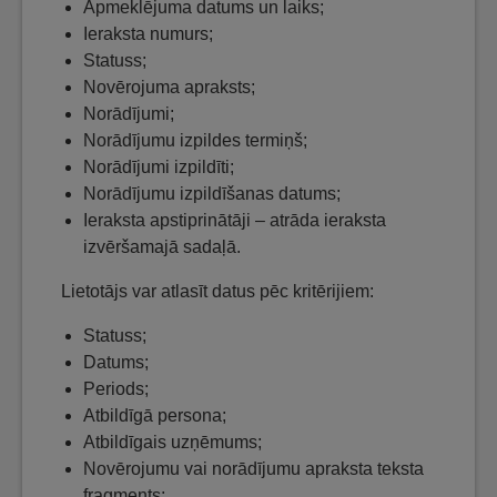
Apmeklējuma datums un laiks;
Ieraksta numurs;
Statuss;
Novērojuma apraksts;
Norādījumi;
Norādījumu izpildes termiņš;
Norādījumi izpildīti;
Norādījumu izpildīšanas datums;
Ieraksta apstiprinātāji – atrāda ieraksta
izvēršamajā sadaļā.
Lietotājs var atlasīt datus pēc kritērijiem:
Statuss;
Datums;
Periods;
Atbildīgā persona;
Atbildīgais uzņēmums;
Novērojumu vai norādījumu apraksta teksta
fragments;