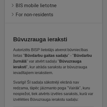
BIS mobile lietotne
For non-residents
Būvuzrauga ieraksti
Autorizēts BISP lietotājs atverot būvniecības
lietas "
Būvdarbu gaitas sadaļu
" - "
Būvdarbu
žurnālā
" var atvērt sadaļu "
Būvuzrauga
ieraksti
", kur atrāda sarakstu ar būvuzrauga
ievadītajiem ierakstiem.
Svarīgi! Šī sadaļa sākotnēji ekrānā nav
redzama, tāpēc jāizmanto poga "Vairāk", kuru
nospiežot, tiek atvērts izvēles saraksts, kurā var
izvēlēties Būvuzrauga ierakstu sadaļu: