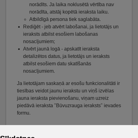
norādīts. Ja laika noklusētā vērtība nav
norādīta, atstāj kopētā ieraksta laiku.
Atbildīgā persona tiek saglabāta.
Rediģēt - jeb atvērt labošanai, ja lietotājs un
ieraksts atbilst esošiem labošanas
nosacījumiem;
Atvērt jaunā logā - apskatīt ieraksta
detalizētos datus, ja lietotājs un ieraksts
atbilst esošiem datu skatīšanās
nosacījumiem.
Ja lietotājam saskaņā ar esošu funkcionalitāti ir
tiesības veidot jaunu ierakstu un viņš izvēlas
jauna ieraksta pievienošanu, viņam uzreiz
piedāvā ieraksta "Būvuzrauga ieraksts" ievades
formu.