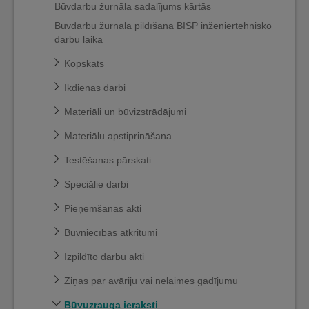
Būvdarbu žurnāla sadalījums kārtās
Būvdarbu žurnāla pildīšana BISP inženiertehnisko
darbu laikā
Kopskats
Ikdienas darbi
Materiāli un būvizstrādājumi
Materiālu apstiprināšana
Testēšanas pārskati
Speciālie darbi
Pieņemšanas akti
Būvniecības atkritumi
Izpildīto darbu akti
Ziņas par avāriju vai nelaimes gadījumu
Būvuzrauga ieraksti