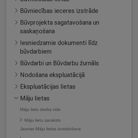
Būvniecības ieceres izstrāde
Būvprojekta sagatavošana un
saskaņošana
Iesniedzamie dokumenti līdz
būvdarbiem
Būvdarbi un Būvdarbu žurnāls
Nodošana ekspluatācijā
Ekspluatācijas lietas
Māju lietas
Māju lietu darba vide
Māju lietu saraksts
Jaunas Māju lietas izveidošana