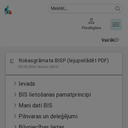
Pieslēgties
Vairāk
Rokasgrāmata BISP (lejupielādēt PDF)
06.08.2026 Version 284.0
Ievads
BIS lietošanas pamatprincipi
Mani dati BIS
Pilnvaras un deleģējumi
Būvniecības lietas