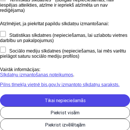
iespējas atteikties, atzīme ir iepriekš atzīmēta un nav
BIS mobile lietošanas noteikumi
rediģējama)
Atzīmējiet, ja piekrītat papildu sīkdatņu izmantošanai:
Kontakti
Statistikas sīkdatnes (nepieciešamas, lai uzlabotu vietnes
BIS atbalsta dienesta tālrunis:
darbību un pakalpojumus)
+371 62004010
Sociālo mediju sīkdatnes (nepieciešamas, lai mēs varētu
pielāgot saturu sociālo mediju profilos)
Sekojiet mums
Vairāk informācijas:
Sīkdatņu izmantošanas noteikumos
.
Pilns tīmekļa vietnē bis.gov.lv izmantoto sīkdatņu saraksts.
Lejupielādejiet
lietojumprogrammu
Tikai nepieciešamās
Piekrist visām
Būvniecības valsts kontroles birojs | Informācijas pārpublicēšanas
Piekrist izvēlētajām
gadījumā atsauce uz Būvniecības informācijas sistēmu obligāta. |