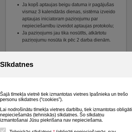
Ja kopš aptaujas beigu datuma ir pagājušas
vismaz 3 kalendārās dienas, sistēma izveido
aptaujas iniciatoram paziņojumu par
nepieciešamību izveidot aptaujas protokolu;
Ja paziņojums jau tika nosūtīts, atkārtotu
paziņojumu nosūta ik pēc 2 darba dienām.
Sīkdatnes
Noderīgi
Šajā tīmekļa vietnē tiek izmantotas vietnes īpašnieka un trešo
Privātuma politika
personu sīkdatnes (“cookies”).
BIS lietošanas noteikumi
Lai nodrošinātu tīmekļa vietnes darbību, tiek izmantotas obligāti
nepieciešamās (tehniskās) sīkdatnes. Šo sīkdatņu
Lapas karte
izmantošanai Jūsu piekrišana nav nepieciešama.
Piekļūstamības paziņojums
Tehniskās sīkdatnes
*
(obligāti nepieciešamās, nav