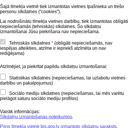
Šajā tīmekļa vietnē tiek izmantotas vietnes īpašnieka un trešo
Privātuma politika
personu sīkdatnes (“cookies”).
BIS lietošanas noteikumi
Lai nodrošinātu tīmekļa vietnes darbību, tiek izmantotas obligāti
nepieciešamās (tehniskās) sīkdatnes. Šo sīkdatņu
Lapas karte
izmantošanai Jūsu piekrišana nav nepieciešama.
Piekļūstamības paziņojums
Tehniskās sīkdatnes
*
(obligāti nepieciešamās, nav
iespējas atteikties, atzīme ir iepriekš atzīmēta un nav
BIS mobile lietošanas noteikumi
rediģējama)
Atzīmējiet, ja piekrītat papildu sīkdatņu izmantošanai:
Kontakti
Statistikas sīkdatnes (nepieciešamas, lai uzlabotu vietnes
BIS atbalsta dienesta tālrunis:
darbību un pakalpojumus)
+371 62004010
Sociālo mediju sīkdatnes (nepieciešamas, lai mēs varētu
pielāgot saturu sociālo mediju profilos)
Sekojiet mums
Vairāk informācijas:
Sīkdatņu izmantošanas noteikumos
.
Pilns tīmekļa vietnē bis.gov.lv izmantoto sīkdatņu saraksts.