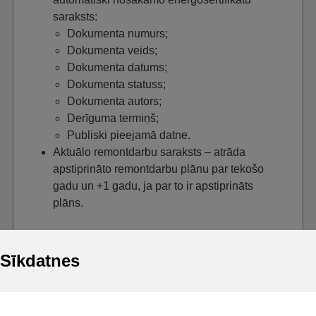
saraksts:
Dokumenta numurs;
Dokumenta veids;
Dokumenta datums;
Dokumenta statuss;
Dokumenta autors;
Derīguma termiņš;
Publiski pieejamā datne.
Aktuālo remontdarbu saraksts – atrāda
apstiprināto remontdarbu plānu par tekošo
gadu un +1 gadu, ja par to ir apstiprināts
plāns.
Sīkdatnes
Noderīgi