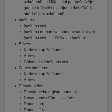
uzkrājumi", ja Māju lietai par pašreizējo
gadu ir reģistrēti uzkrājumu dati. Citādi
atrāda "Nav uzkrājumi".
Īpašums:
Īpašuma veids;
Īpašuma numurs vai numuru saraksts, ja
īpašuma veids ir "Dzīvokļu īpašumi";
Būves:
Kadastra apzīmējums;
Adrese;
Galvenais lietošanas veids.
Zemes vienības:
Kadastra apzīmējums;
Adrese.
Pārvaldnieks:
Pārvaldnieku reģistra numurs;
Nosaukums / Vārds Uzvārds;
Datums no;
Datums līdz