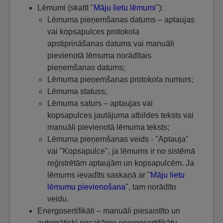
Lēmumi (skatīt "
Māju lietu lēmumi
"):
Lēmuma pieņemšanas datums – aptaujas
vai kopsapulces protokola
apstiprināšanas datums vai manuāli
pievienotā lēmuma norādītais
pieņemšanas datums;
Lēmuma pieņemšanas protokola numurs;
Lēmuma statuss;
Lēmuma saturs – aptaujas vai
kopsapulces jautājuma atbildes teksts vai
manuāli pievienotā lēmuma teksts;
Lēmuma pieņemšanas veids - "Aptauja"
vai "Kopsapulce", ja lēmums ir no sistēmā
reģistrētām aptaujām un kopsapulcēm. Ja
lēmums ievadīts saskaņā ar "
Māju lietu
lēmumu pievienošana
", tam norādīto
veidu.
Energosertifikāti – manuāli piesaistīto un
automātiski nosakāmo energosertifikātu