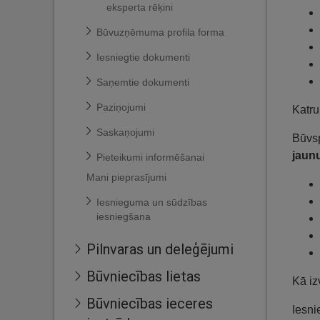
eksperta rēķini
Būvuzņēmuma profila forma
Iesniegtie dokumenti
Saņemtie dokumenti
Paziņojumi
Katru
Saskaņojumi
Būvsp
jaun
Pieteikumi informēšanai
Mani pieprasījumi
Iesnieguma un sūdzības
iesniegšana
Pilnvaras un deleģējumi
Būvniecības lietas
Kā iz
Būvniecības ieceres
Iesn