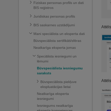
Fiziskas personas profils un dati
BIS reģistros
Juridiskas personas profils
BIS saskarnes uzstādījumi
Attēl
Mani speciālista un eksperta dati
Būvspeciālista sertifikāti/sfēras
Neatkarīga eksperta jomas
Speciālista iesniegumi un
lēmumi
Būvspeciālista iesniegumu
saraksts
Attēl
Būvspeciālista piekļuve
ekspluatācijas lietai
Neatkarīga eksperta
iesniegumi
Iesniegums neatkarīga
eksperta kompetences