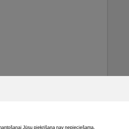
izmantošanai Jūsu piekrišana nav nepieciešama.