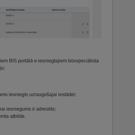
viem BIS portālā e-iesniegtajiem būvspeciālista
ju:
ums iesniegts uzraugošajai iestādei;
urai iesniegums ir adresēts;
mta atbilde.