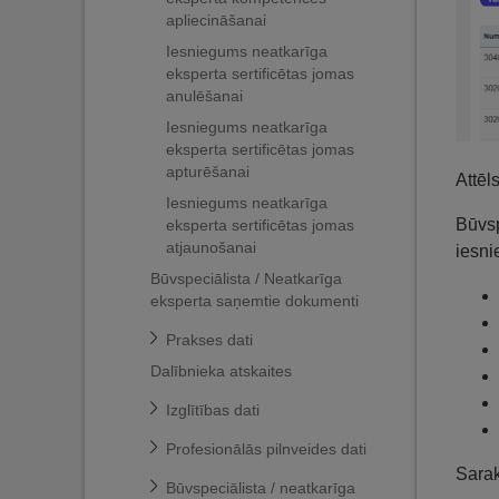
apliecināšanai
Iesniegums neatkarīga
eksperta sertificētas jomas
anulēšanai
Iesniegums neatkarīga
eksperta sertificētas jomas
apturēšanai
Attēl
Iesniegums neatkarīga
Būvsp
eksperta sertificētas jomas
atjaunošanai
iesni
Būvspeciālista / Neatkarīga
eksperta saņemtie dokumenti
Prakses dati
Dalībnieka atskaites
Izglītības dati
Profesionālās pilnveides dati
Sarak
Būvspeciālista / neatkarīga