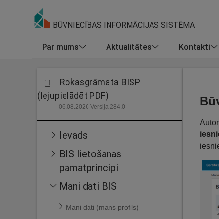
BŪVNIECĪBAS INFORMĀCIJAS SISTĒMA
Par mums
Aktualitātes
Kontakti
Rokasgrāmata BISP
(lejupielādēt PDF)
Būv
06.08.2026 Versija 284.0
Autor
Ievads
iesn
iesn
BIS lietošanas
pamatprincipi
Mani dati BIS
Mani dati (mans profils)