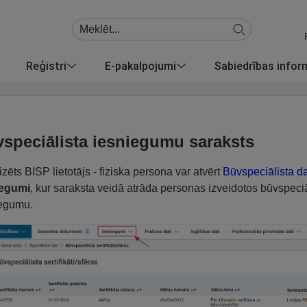
Reģistri
E-pakalpojumi
Sabiedrības info
speciālista iesniegumu saraksts
izēts BISP lietotājs - fiziska persona var atvērt
Būvspeciālista d
iegumi
, kur saraksta veidā atrāda personas izveidotos būvspeci
iegumu.