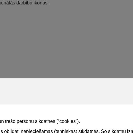
ionālās darbību ikonas.
un trešo personu sīkdatnes (“cookies”).
tas obligāti nepieciešamās (tehniskās) sīkdatnes. Šo sīkdatņu 