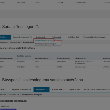
s. Sadaļa "Iesniegumi".
s. Būvspeciālista iesniegumu saraksta atvēršana.