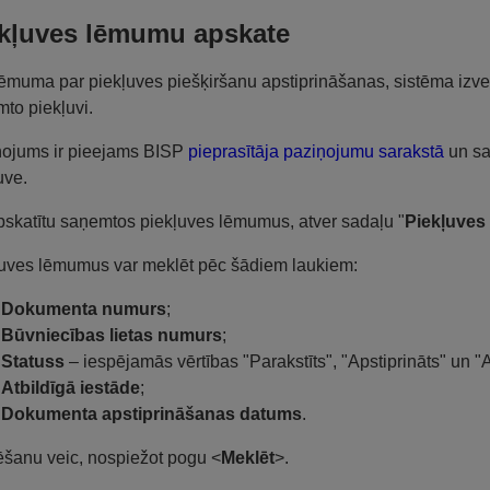
kļuves lēmumu apskate
ēmuma par piekļuves piešķiršanu apstiprināšanas, sistēma izve
to piekļuvi.
ņojums ir pieejams BISP
pieprasītāja paziņojumu sarakstā
un sat
uve.
pskatītu saņemtos piekļuves lēmumus, atver sadaļu "
Piekļuves
uves lēmumus var meklēt pēc šādiem laukiem:
Dokumenta numurs
;
Būvniecības lietas numurs
;
Statuss
– iespējamās vērtības "Parakstīts", "Apstiprināts" un "
Atbildīgā iestāde
;
Dokumenta apstiprināšanas datums
.
šanu veic, nospiežot pogu <
Meklēt
>.