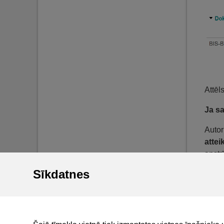
Attēl
Ja s
Autor
atte
apstrī
Sīkdatnes
Piekļ