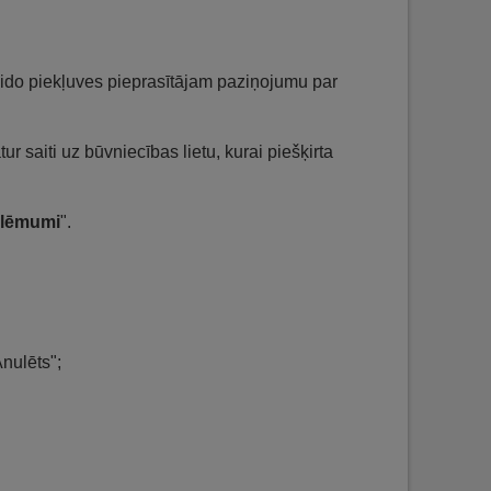
ido piekļuves pieprasītājam paziņojumu par
ur saiti uz būvniecības lietu, kurai piešķirta
 lēmumi
".
Anulēts";