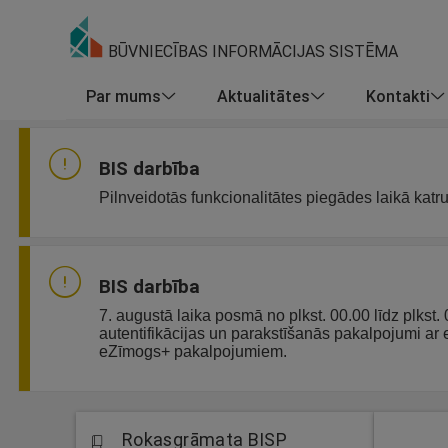
BŪVNIECĪBAS INFORMĀCIJAS SISTĒMA
Par mums
Aktualitātes
Kontakti
BIS darbība
Pilnveidotās funkcionalitātes piegādes laikā katr
BIS darbība
7. augustā laika posmā no plkst. 00.00 līdz plkst.
autentifikācijas un parakstīšanās pakalpojumi ar
eZīmogs+ pakalpojumiem.
Rokasgrāmata BISP