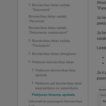
Atras
Būvniecības lietas sadaļa
"Para
“Dokumenti”
Būvniecības lietas sadaļa
Ja li
“Personas”
piekļ
Būvniecības lietas sadaļa
“Dokumentu saskaņojumi”
Ja li
sarak
Būvniecības lietas sadaļa
“Paziņojumi”
Lieto
Būvniecības lietas izbeigšana
Piekļuves būvniecības lietas
Piekļuves būvniecības lietu
Ja ir
apskate
puses
Piekļuves pie būvniecības lietai
pieprasīšana un saņemšana
Piekļuves lēmumu apskate
Informatīvie paziņojumi būvniecības