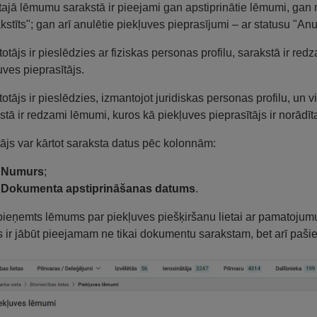
tajā lēmumu sarakstā ir pieejami gan apstiprinātie lēmumi, gan n
kstīts"; gan arī anulētie piekļuves pieprasījumi – ar statusu "Anu
etotājs ir pieslēdzies ar fiziskas personas profilu, sarakstā ir red
uves pieprasītājs.
etotājs ir pieslēdzies, izmantojot juridiskas personas profilu, un 
stā ir redzami lēmumi, kuros kā piekļuves pieprasītājs ir norādīt
tājs var kārtot saraksta datus pēc kolonnām:
Numurs
;
Dokumenta apstiprināšanas datums
.
 pieņemts lēmums par piekļuves piešķiršanu lietai ar pamatojum
 ir jābūt pieejamam ne tikai dokumentu sarakstam, bet arī pa