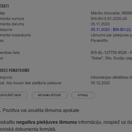
s. Pozitīva vai anulēta lēmuma apskate
pskatītu
negatīva piekļuves lēmuma
informāciju, nospiež uz d
roniskā dokumenta formātā.