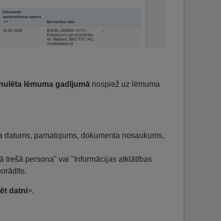
nulēta lēmuma gadījumā
nospiež uz lēmuma
a datums, pamatojums, dokumenta nosaukums,
trešā persona" vai "Informācijas atklātības
norādīts.
ēt datni
>.