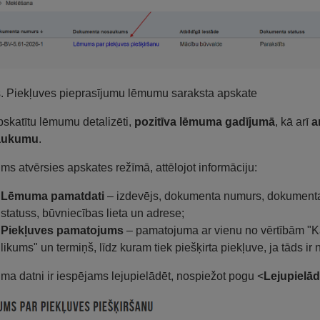
s. Piekļuves pieprasījumu lēmumu saraksta apskate
pskatītu lēmumu detalizēti,
pozitīva lēmuma gadījumā
, kā arī
a
aukumu
.
s atvērsies apskates režīmā, attēlojot informāciju:
Lēmuma pamatdati
– izdevējs, dokumenta numurs, dokument
statuss, būvniecības lieta un adrese;
Piekļuves pamatojums
– pamatojuma ar vienu no vērtībām "Kā 
likums" un termiņš, līdz kuram tiek piešķirta piekļuve, ja tāds ir 
a datni ir iespējams lejupielādēt, nospiežot pogu <
Lejupielād