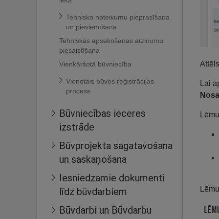
lietā
Tehnisko noteikumu pieprasīšana
un pievienošana
Tehniskās apsekošanas atzinumu
piesaistīšana
Attēl
Vienkāršotā būvniecība
Vienotais būves reģistrācijas
Lai a
process
Nos
Būvniecības ieceres
Lēmum
izstrāde
Būvprojekta sagatavošana
un saskaņošana
Iesniedzamie dokumenti
Lēmum
līdz būvdarbiem
Būvdarbi un Būvdarbu