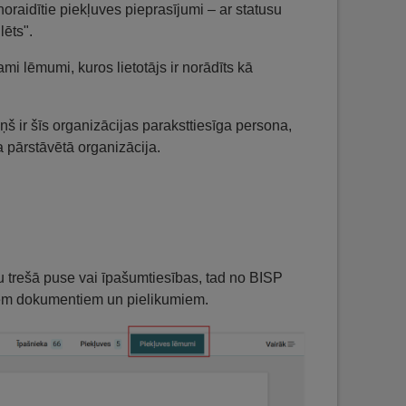
oraidītie piekļuves pieprasījumi – ar statusu
lēts".
zami lēmumi, kuros lietotājs ir norādīts kā
viņš ir šīs organizācijas paraksttiesīga persona,
a pārstāvētā organizācija.
u trešā puse vai īpašumtiesības, tad no BISP
šiem dokumentiem un pielikumiem.