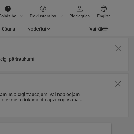
Palīdzība
Piekļūstamība
Pieslēgties
English
rmēšana
Noderīgi
Vairāk
icīgi pārtraukumi
jami īslaicīgi traucējumi vai nepieejami
arī ietekmēta dokumentu apzīmogošana ar