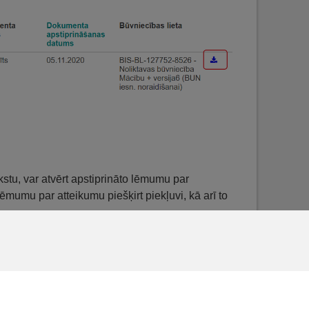
kstu, var atvērt apstiprināto lēmumu par
 lēmumu par atteikumu piešķirt piekļuvi, kā arī to
kumu piešķirt piekļuvi, lietotājs var:
ana
).