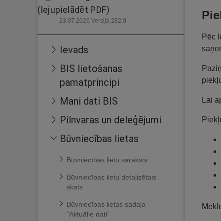
(lejupielādēt PDF)
Pie
23.07.2026 Versija 282.0
Pēc l
Ievads
saņem
BIS lietošanas
Pazi
piekļ
pamatprincipi
Mani dati BIS
Lai a
Pilnvaras un deleģējumi
Piekļ
Būvniecības lietas
Būvniecības lietu saraksts
Būvniecības lietu detalizētais
skats
Būvniecības lietas sadaļa
Meklē
“Aktuālie dati”