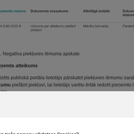
s. Negatīva piekļuves lēmuma apskate
aņemts atteikums
izēts publiskā portāla lietotājs pārskatot piekļuves lēmumu sara
ikumu
piešķirt piekļuvi, lai lietotājs varētu ērtāk redzēt pieņemto
dēt.
uves lēmumu sarakstā, redzēt būvvalžu pieņemto lēmumu par attei
atvērt šo lēmumu un detalizētajā skatā redzēt lēmuma datus;
lejupielādēt lēmuma datni;
apstrīdēt lēmumu (skatīt aprakstu
Būvvaldes lēmumu apstrīdēš