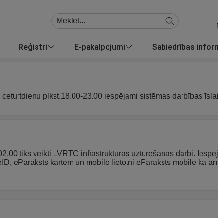
Reģistri
E-pakalpojumi
Sabiedrības info
u ceturtdienu plkst.18.00-23.00 iespējami sistēmas darbības īsla
 02.00 tiks veikti LVRTC infrastruktūras uzturēšanas darbi. Iespē
 eID, eParaksts kartēm un mobilo lietotni eParaksts mobile kā 