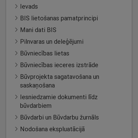
Ievads
BIS lietošanas pamatprincipi
Mani dati BIS
Pilnvaras un deleģējumi
Būvniecības lietas
Būvniecības ieceres izstrāde
Būvprojekta sagatavošana un
saskaņošana
Iesniedzamie dokumenti līdz
būvdarbiem
Būvdarbi un Būvdarbu žurnāls
Nodošana ekspluatācijā