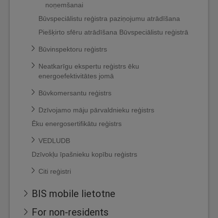
noņemšanai
Būvspeciālistu reģistra paziņojumu atrādīšana
Piešķirto sfēru atrādīšana Būvspeciālistu reģistrā
Būvinspektoru reģistrs
Neatkarīgu ekspertu reģistrs ēku
energoefektivitātes jomā
Būvkomersantu reģistrs
Dzīvojamo māju pārvaldnieku reģistrs
Ēku energosertifikātu reģistrs
VEDLUDB
Dzīvokļu īpašnieku kopību reģistrs
Citi reģistri
BIS mobile lietotne
For non-residents