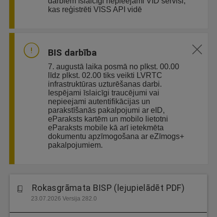
darbiem īslaicīgi nepieejami VID servisi,
kas reģistrēti VISS API vidē
BIS darbība
7. augustā laika posmā no plkst. 00.00
līdz plkst. 02.00 tiks veikti LVRTC
infrastruktūras uzturēšanas darbi.
Iespējami īslaicīgi traucējumi vai
nepieejami autentifikācijas un
parakstīšanās pakalpojumi ar eID,
eParaksts kartēm un mobilo lietotni
eParaksts mobile kā arī ietekmēta
dokumentu apzīmogošana ar eZīmogs+
pakalpojumiem.
Rokasgrāmata BISP (lejupielādēt PDF)
23.07.2026 Versija 282.0