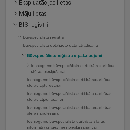
Ekspluatācijas lietas
Māju lietas
BIS reģistri
Būvspeciālistu reģistrs
Būvspeciālista detalizēto datu atrādīšana
Būvspeciālistu reģistra e-pakalpojumi
Iesniegums būvspeciālista sertifikāta darbības
sfēras piešķiršanai
Iesniegums būvspeciālista sertifikāta/darbības
sfēras apturēšanai
Iesniegums būvspeciālista sertifikāta darbības
sfēras atjaunošanai
Iesniegums būvspeciālista sertifikāta/darbības
sfēras anulēšanai
Iesniegums būvspeciālista darbības sfēras
informatīvās piezīmes piešķiršanai vai