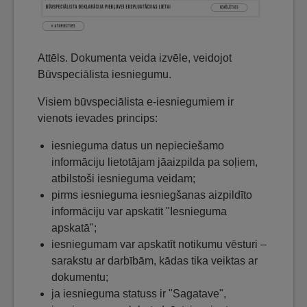
Attēls. Dokumenta veida izvēle, veidojot
Būvspeciālista iesniegumu.
Visiem būvspeciālista e-iesniegumiem ir
vienots ievades princips:
iesnieguma datus un nepieciešamo
informāciju lietotājam jāaizpilda pa soļiem,
atbilstoši iesnieguma veidam;
pirms iesnieguma iesniegšanas aizpildīto
informāciju var apskatīt "Iesnieguma
apskatā";
iesniegumam var apskatīt notikumu vēsturi –
sarakstu ar darbībām, kādas tika veiktas ar
dokumentu;
ja iesnieguma statuss ir "Sagatave",