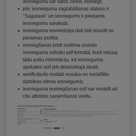
iesniegumu var labot, dzēst, iesniegt;
pēc iesnieguma saglabāšanas statuss ir
"Sagatave" un iesniegums ir pieejams
iesniegumu sarakstā;
iesnieguma iesniedzēja dati tiek ielasīti no
personas profila;
iesniegšanas brīdī sistēma izveido
iesnieguma izdruku pdf formātā, kurā iekļauj
tādu pašu informāciju, kā iesnieguma
apskates solī jeb detalizētajā skatā;
sertificējošo iestādi nosaka no norādītās
darbības sfēras iesniegumā;
iesnieguma iesniegšanas solī var norādīt arī
citu atbildes saņemšanas veidu.