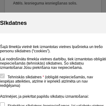
Attēls. Iesnieguma iesniegšanas solis.
Sīkdatnes
Noderīgi
Šajā tīmekļa vietnē tiek izmantotas vietnes īpašnieka un trešo
Privātuma politika
personu sīkdatnes (“cookies”).
BIS lietošanas noteikumi
Lai nodrošinātu tīmekļa vietnes darbību, tiek izmantotas obligāti
nepieciešamās (tehniskās) sīkdatnes. Šo sīkdatņu
Lapas karte
izmantošanai Jūsu piekrišana nav nepieciešama.
Piekļūstamības paziņojums
Tehniskās sīkdatnes
*
(obligāti nepieciešamās, nav
iespējas atteikties, atzīme ir iepriekš atzīmēta un nav
BIS mobile lietošanas noteikumi
rediģējama)
Atzīmējiet, ja piekrītat papildu sīkdatņu izmantošanai:
Kontakti
Statistikas sīkdatnes (nepieciešamas, lai uzlabotu vietnes