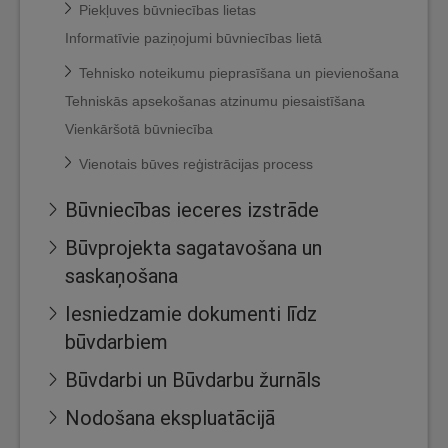
Piekļuves būvniecības lietas
Informatīvie paziņojumi būvniecības lietā
Tehnisko noteikumu pieprasīšana un pievienošana
Tehniskās apsekošanas atzinumu piesaistīšana
Vienkāršotā būvniecība
Vienotais būves reģistrācijas process
Būvniecības ieceres izstrāde
Būvprojekta sagatavošana un
saskaņošana
Iesniedzamie dokumenti līdz
būvdarbiem
Būvdarbi un Būvdarbu žurnāls
Nodošana ekspluatācijā