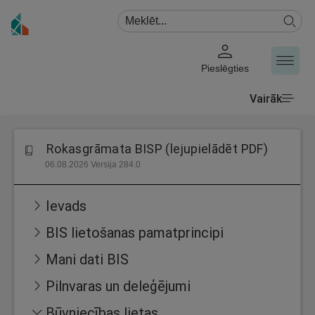
Pieslēgties
Vairāk
Rokasgrāmata BISP (lejupielādēt PDF)
06.08.2026 Versija 284.0
Ievads
BIS lietošanas pamatprincipi
Mani dati BIS
Pilnvaras un deleģējumi
Būvniecības lietas