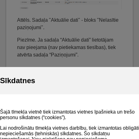
Attēls. Sadaļa "Aktuālie dati" - bloks "Nelasītie
paziņojumi".
Piezīme. Ja sadaļa “Aktuālie dati” lietotājam
nav pieejama (nav pietiekamas tiesības), tiek
atvērta sadaļa “Paziņojumi”.
Sīkdatnes
Noderīgi
Šajā tīmekļa vietnē tiek izmantotas vietnes īpašnieka un trešo
Privātuma politika
personu sīkdatnes (“cookies”).
BIS lietošanas noteikumi
Lai nodrošinātu tīmekļa vietnes darbību, tiek izmantotas obligāti
nepieciešamās (tehniskās) sīkdatnes. Šo sīkdatņu
Lapas karte