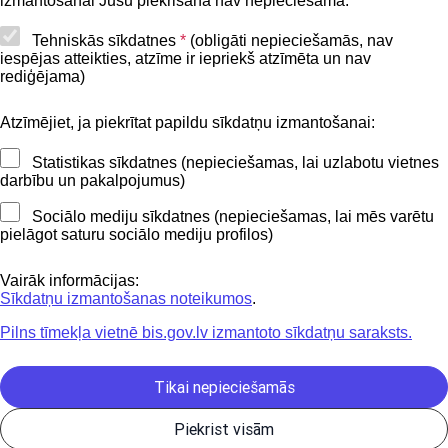
izmantošanai Jūsu piekrišana nav nepieciešama.
Piekļūstamības paziņojums
Tehniskās sīkdatnes
*
(obligāti nepieciešamās, nav
iespējas atteikties, atzīme ir iepriekš atzīmēta un nav
BIS mobile lietošanas noteikumi
rediģējama)
Atzīmējiet, ja piekrītat papildu sīkdatņu izmantošanai:
Kontakti
Statistikas sīkdatnes (nepieciešamas, lai uzlabotu vietnes
BIS atbalsta dienesta tālrunis:
darbību un pakalpojumus)
+371 62004010
Sociālo mediju sīkdatnes (nepieciešamas, lai mēs varētu
pielāgot saturu sociālo mediju profilos)
Sekojiet mums
Vairāk informācijas:
Sīkdatņu izmantošanas noteikumos
.
Pilns tīmekļa vietnē bis.gov.lv izmantoto sīkdatņu saraksts.
Lejupielādejiet
lietojumprogrammu
Tikai nepieciešamās
Piekrist visām