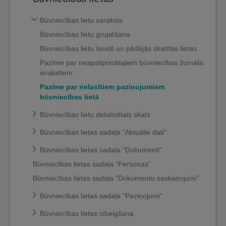
Būvniecības lietu saraksts
Būvniecības lietu grupēšana
Būvniecības lietu īsceļš un pēdējās skatītās lietas
Pazīme par neapstiprinātajiem būvniecības žurnāla
ierakstiem
Pazīme par nelasītiem paziņojumiem
būvniecības lietā
Būvniecības lietu detalizētais skats
Būvniecības lietas sadaļa “Aktuālie dati”
Būvniecības lietas sadaļa “Dokumenti”
Būvniecības lietas sadaļa “Personas”
Būvniecības lietas sadaļa “Dokumentu saskaņojumi”
Būvniecības lietas sadaļa “Paziņojumi”
Būvniecības lietas izbeigšana