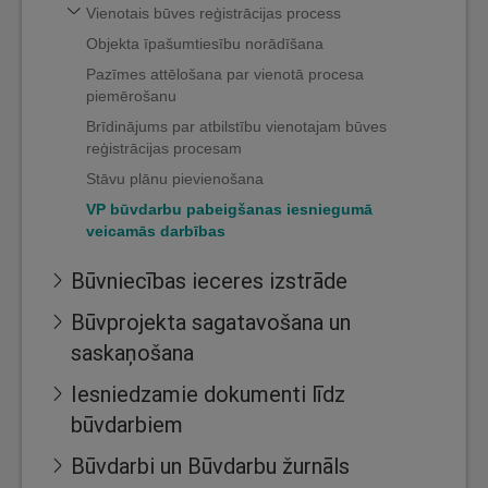
Vienotais būves reģistrācijas process
Objekta īpašumtiesību norādīšana
Pazīmes attēlošana par vienotā procesa
piemērošanu
Brīdinājums par atbilstību vienotajam būves
reģistrācijas procesam
Stāvu plānu pievienošana
VP būvdarbu pabeigšanas iesniegumā
veicamās darbības
Būvniecības ieceres izstrāde
Būvprojekta sagatavošana un
saskaņošana
Iesniedzamie dokumenti līdz
būvdarbiem
Būvdarbi un Būvdarbu žurnāls