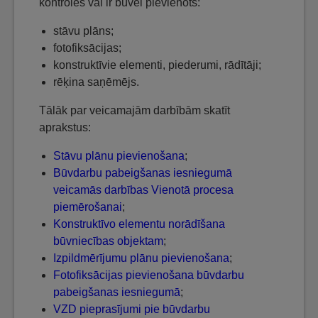
kontroles vai ir būvei pievienots:
stāvu plāns;
fotofiksācijas;
konstruktīvie elementi, piederumi, rādītāji;
rēķina saņēmējs.
Tālāk par veicamajām darbībām skatīt
aprakstus:
Stāvu plānu pievienošana
;
Būvdarbu pabeigšanas iesniegumā
veicamās darbības Vienotā procesa
piemērošanai
;
Konstruktīvo elementu norādīšana
būvniecības objektam
;
Izpildmērījumu plānu pievienošana
;
Fotofiksācijas pievienošana būvdarbu
pabeigšanas iesniegumā
;
VZD pieprasījumi pie būvdarbu