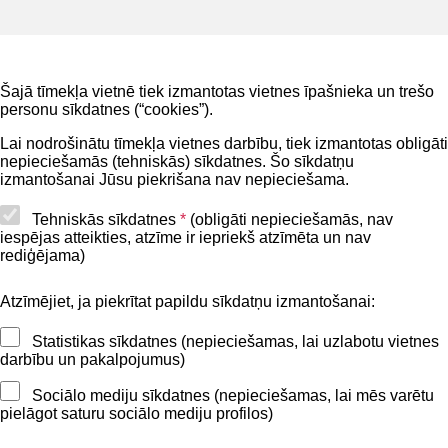
Noderīgi
Šajā tīmekļa vietnē tiek izmantotas vietnes īpašnieka un trešo
Privātuma politika
personu sīkdatnes (“cookies”).
BIS lietošanas noteikumi
Lai nodrošinātu tīmekļa vietnes darbību, tiek izmantotas obligāti
nepieciešamās (tehniskās) sīkdatnes. Šo sīkdatņu
Lapas karte
izmantošanai Jūsu piekrišana nav nepieciešama.
Piekļūstamības paziņojums
Tehniskās sīkdatnes
*
(obligāti nepieciešamās, nav
iespējas atteikties, atzīme ir iepriekš atzīmēta un nav
BIS mobile lietošanas noteikumi
rediģējama)
Atzīmējiet, ja piekrītat papildu sīkdatņu izmantošanai:
Kontakti
Statistikas sīkdatnes (nepieciešamas, lai uzlabotu vietnes
BIS atbalsta dienesta tālrunis:
darbību un pakalpojumus)
+371 62004010
Sociālo mediju sīkdatnes (nepieciešamas, lai mēs varētu
pielāgot saturu sociālo mediju profilos)
Sekojiet mums