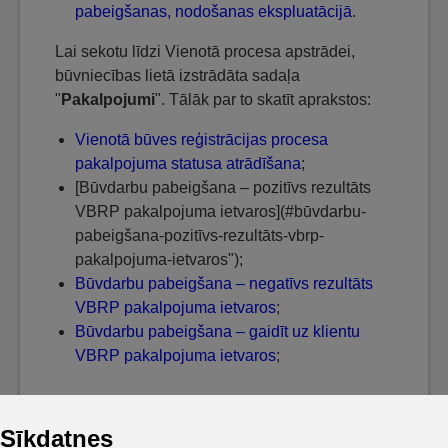
pabeigšanas, nodošanas ekspluatācijā
.
Lai sekotu līdzi Vienotā procesa apstrādei,
būvniecības lietā izstrādāta sadaļa
"
Pakalpojumi
". Tālāk par to skatīt aprakstos:
Vienotā būves reģistrācijas procesa
pakalpojuma statusa atrādīšana
;
[Būvdarbu pabeigšana – pozitīvs rezultāts
VBRP pakalpojuma ietvaros](#būvdarbu-
pabeigšana-pozitīvs-rezultāts-vbrp-
pakalpojuma-ietvaros");
Būvdarbu pabeigšana – negatīvs rezultāts
VBRP pakalpojuma ietvaros
;
Būvdarbu pabeigšana – gaidīt uz klientu
VBRP pakalpojuma ietvaros
;
Sīkdatnes