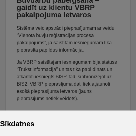
Būvdarbu pabeigšana –
gaidīt uz klientu VBRP
pakalpojuma ietvaros
Sistēma veic apstrādi pieprasījumam ar veidu
“Vienotā būvju reģistrācijas procesa
pakalpojums”, ja saistītam iesniegumam tika
pieprasīta papildus informācija.
Ja VBRP saistītajam iesniegumam bija statuss
“Trūkst informācija” un tas tika papildināts un
atkārtoti iesniegts BISP, tad, sinhronizējot uz
BIS2, VBRP pieprasījuma dati tiek atjaunoti
esošā pieprasījuma ietvaros (jauns
pieprasījums netiek veidots).
Sīkdatnes