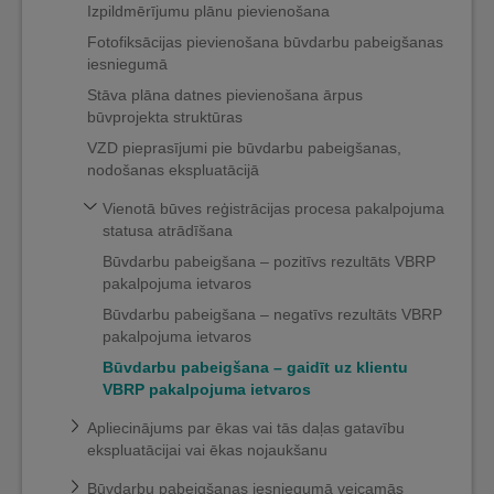
Izpildmērījumu plānu pievienošana
Fotofiksācijas pievienošana būvdarbu pabeigšanas
iesniegumā
Stāva plāna datnes pievienošana ārpus
būvprojekta struktūras
VZD pieprasījumi pie būvdarbu pabeigšanas,
nodošanas ekspluatācijā
Vienotā būves reģistrācijas procesa pakalpojuma
statusa atrādīšana
Būvdarbu pabeigšana – pozitīvs rezultāts VBRP
pakalpojuma ietvaros
Būvdarbu pabeigšana – negatīvs rezultāts VBRP
pakalpojuma ietvaros
Būvdarbu pabeigšana – gaidīt uz klientu
VBRP pakalpojuma ietvaros
Apliecinājums par ēkas vai tās daļas gatavību
ekspluatācijai vai ēkas nojaukšanu
Būvdarbu pabeigšanas iesniegumā veicamās