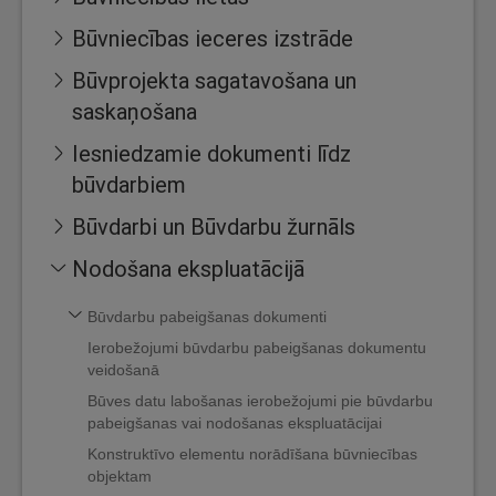
Būvniecības ieceres izstrāde
Būvprojekta sagatavošana un
saskaņošana
Iesniedzamie dokumenti līdz
būvdarbiem
Būvdarbi un Būvdarbu žurnāls
Nodošana ekspluatācijā
Būvdarbu pabeigšanas dokumenti
Ierobežojumi būvdarbu pabeigšanas dokumentu
veidošanā
Būves datu labošanas ierobežojumi pie būvdarbu
pabeigšanas vai nodošanas ekspluatācijai
Konstruktīvo elementu norādīšana būvniecības
objektam