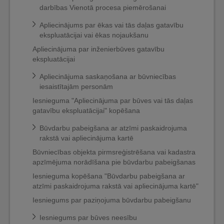
darbības Vienotā procesa piemērošanai
Apliecinājums par ēkas vai tās daļas gatavību
ekspluatācijai vai ēkas nojaukšanu
Apliecinājuma par inženierbūves gatavību
ekspluatācijai
Apliecinājuma saskaņošana ar būvniecības
iesaistītajām personām
Iesnieguma "Apliecinājuma par būves vai tās daļas
gatavību ekspluatācijai" kopēšana
Būvdarbu pabeigšana ar atzīmi paskaidrojuma
rakstā vai apliecinājuma kartē
Būvniecības objekta pirmsreģistrēšana vai kadastra
apzīmējuma norādīšana pie būvdarbu pabeigšanas
Iesnieguma kopēšana "Būvdarbu pabeigšana ar
atzīmi paskaidrojuma rakstā vai apliecinājuma kartē"
Iesniegums par paziņojuma būvdarbu pabeigšanu
Iesniegums par būves neesību