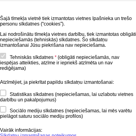
Noderīgi
Šajā tīmekļa vietnē tiek izmantotas vietnes īpašnieka un trešo
Privātuma politika
personu sīkdatnes (“cookies”).
BIS lietošanas noteikumi
Lai nodrošinātu tīmekļa vietnes darbību, tiek izmantotas obligāti
nepieciešamās (tehniskās) sīkdatnes. Šo sīkdatņu
Lapas karte
izmantošanai Jūsu piekrišana nav nepieciešama.
Piekļūstamības paziņojums
Tehniskās sīkdatnes
*
(obligāti nepieciešamās, nav
iespējas atteikties, atzīme ir iepriekš atzīmēta un nav
BIS mobile lietošanas noteikumi
rediģējama)
Atzīmējiet, ja piekrītat papildu sīkdatņu izmantošanai:
Kontakti
Statistikas sīkdatnes (nepieciešamas, lai uzlabotu vietnes
BIS atbalsta dienesta tālrunis:
darbību un pakalpojumus)
+371 62004010
Sociālo mediju sīkdatnes (nepieciešamas, lai mēs varētu
pielāgot saturu sociālo mediju profilos)
Sekojiet mums
Vairāk informācijas:
Sīkdatņu izmantošanas noteikumos
.