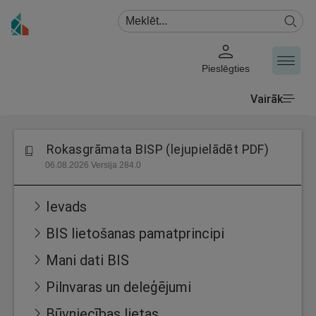
Pieslēgties
Vairāk
Rokasgrāmata BISP (lejupielādēt PDF)
06.08.2026 Versija 284.0
Ievads
BIS lietošanas pamatprincipi
Mani dati BIS
Pilnvaras un deleģējumi
Būvniecības lietas