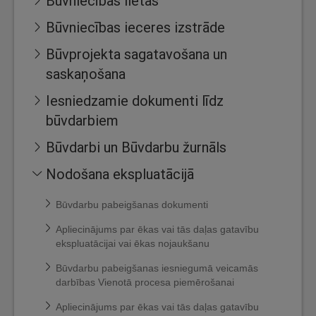
Būvniecības lietas
Būvniecības ieceres izstrāde
Būvprojekta sagatavošana un
saskaņošana
Iesniedzamie dokumenti līdz
būvdarbiem
Būvdarbi un Būvdarbu žurnāls
Nodošana ekspluatācijā
Būvdarbu pabeigšanas dokumenti
Apliecinājums par ēkas vai tās daļas gatavību
ekspluatācijai vai ēkas nojaukšanu
Būvdarbu pabeigšanas iesniegumā veicamās
darbības Vienotā procesa piemērošanai
Apliecinājums par ēkas vai tās daļas gatavību