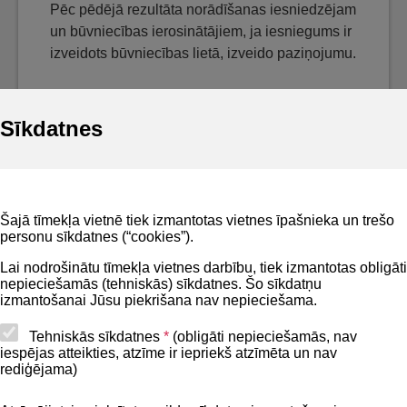
Pēc pēdējā rezultāta norādīšanas iesniedzējam
un būvniecības ierosinātājiem, ja iesniegums ir
izveidots būvniecības lietā, izveido paziņojumu.
Sīkdatnes
Noderīgi
Šajā tīmekļa vietnē tiek izmantotas vietnes īpašnieka un trešo
Privātuma politika
personu sīkdatnes (“cookies”).
BIS lietošanas noteikumi
Lai nodrošinātu tīmekļa vietnes darbību, tiek izmantotas obligāti
nepieciešamās (tehniskās) sīkdatnes. Šo sīkdatņu
Lapas karte
izmantošanai Jūsu piekrišana nav nepieciešama.
Piekļūstamības paziņojums
Tehniskās sīkdatnes
*
(obligāti nepieciešamās, nav
iespējas atteikties, atzīme ir iepriekš atzīmēta un nav
BIS mobile lietošanas noteikumi
rediģējama)