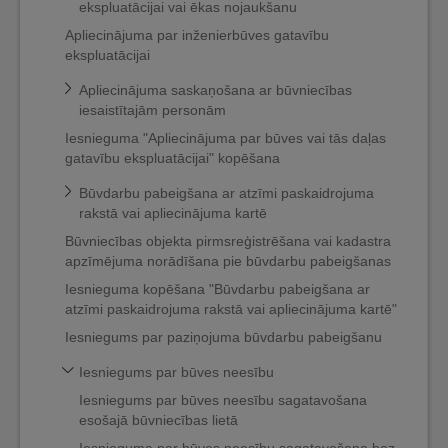
ekspluatācijai vai ēkas nojaukšanu
Apliecinājuma par inženierbūves gatavību
ekspluatācijai
Apliecinājuma saskaņošana ar būvniecības
iesaistītajām personām
Iesnieguma "Apliecinājuma par būves vai tās daļas
gatavību ekspluatācijai" kopēšana
Būvdarbu pabeigšana ar atzīmi paskaidrojuma
rakstā vai apliecinājuma kartē
Būvniecības objekta pirmsreģistrēšana vai kadastra
apzīmējuma norādīšana pie būvdarbu pabeigšanas
Iesnieguma kopēšana "Būvdarbu pabeigšana ar
atzīmi paskaidrojuma rakstā vai apliecinājuma kartē"
Iesniegums par paziņojuma būvdarbu pabeigšanu
Iesniegums par būves neesību
Iesniegums par būves neesību sagatavošana
esošajā būvniecības lietā