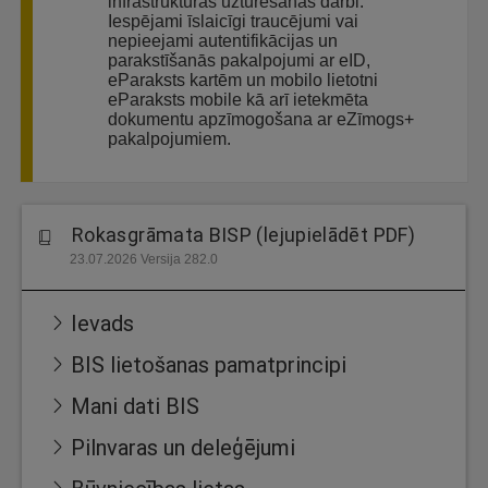
infrastruktūras uzturēšanas darbi.
Iespējami īslaicīgi traucējumi vai
nepieejami autentifikācijas un
parakstīšanās pakalpojumi ar eID,
eParaksts kartēm un mobilo lietotni
eParaksts mobile kā arī ietekmēta
dokumentu apzīmogošana ar eZīmogs+
pakalpojumiem.
Rokasgrāmata BISP (lejupielādēt PDF)
23.07.2026 Versija 282.0
Ievads
BIS lietošanas pamatprincipi
Mani dati BIS
Pilnvaras un deleģējumi