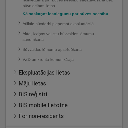
Iesnieguma par būves neesību sagatavošana bez
būvniecības lietas
Kā saskaņot iesniegumu par būves neesību
Atliktie būvdarbi pieņemot ekspluatācijā
Akta, izziņas vai citu būvvaldes lēmumu
saņemšana
Būvvaldes lēmumu apstrīdēšana
VZD un klienta komunikācija
Ekspluatācijas lietas
Māju lietas
BIS reģistri
BIS mobile lietotne
For non-residents