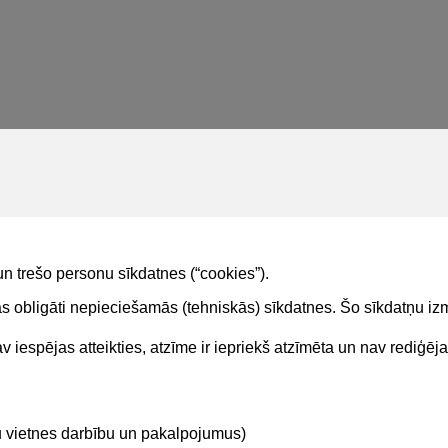
un trešo personu sīkdatnes (“cookies”).
tas obligāti nepieciešamās (tehniskās) sīkdatnes. Šo sīkdatņu 
 iespējas atteikties, atzīme ir iepriekš atzīmēta un nav rediģēj
Kontakti
Sekojie
tu vietnes darbību un pakalpojumus)
BIS atbalsta dienesta tālrunis: