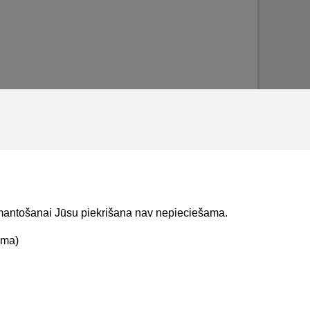
izmantošanai Jūsu piekrišana nav nepieciešama.
ama)
t mums
Lejupielādejiet
lietojumprogrammu