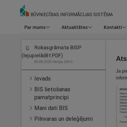
BŪVNIECĪBAS INFORMĀCIJAS SISTĒMA
Par mums
Aktualitātes
Kontakti
Rokasgrāmata BISP
(lejupielādēt PDF)
Ats
06.08.2026 Versija 284.0
Ja pi
Ievads
infor
BIS lietošanas
pamatprincipi
Mani dati BIS
Pilnvaras un deleģējumi