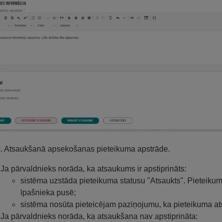
s. Atsaukšanā apsekošanas pieteikuma apstrāde.
Ja pārvaldnieks norāda, ka atsaukums ir apstiprināts:
sistēma uzstāda pieteikuma statusu "Atsaukts". Pieteikum
īpašnieka pusē;
sistēma nosūta pieteicējam paziņojumu, ka pieteikuma ats
Ja pārvaldnieks norāda, ka atsaukšana nav apstiprināta: