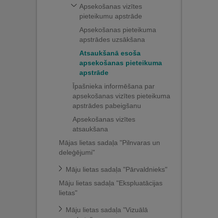
Apsekošanas vizītes
pieteikumu apstrāde
Apsekošanas pieteikuma
apstrādes uzsākšana
Atsaukšanā esoša
apsekošanas pieteikuma
apstrāde
Īpašnieka informēšana par
apsekošanas vizītes pieteikuma
apstrādes pabeigšanu
Apsekošanas vizītes
atsaukšana
Mājas lietas sadaļa "Pilnvaras un
deleģējumi"
Māju lietas sadaļa "Pārvaldnieks"
Māju lietas sadaļa "Ekspluatācijas
lietas"
Māju lietas sadaļa "Vizuālā