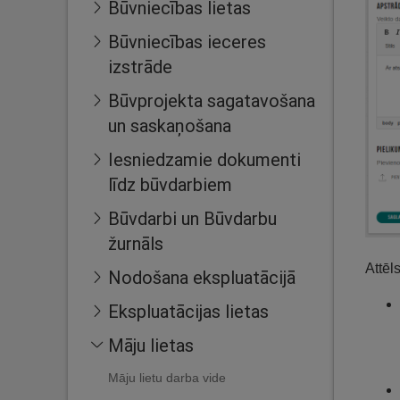
Būvniecības lietas
Būvniecības ieceres
izstrāde
Būvprojekta sagatavošana
un saskaņošana
Iesniedzamie dokumenti
līdz būvdarbiem
Būvdarbi un Būvdarbu
žurnāls
Attēl
Nodošana ekspluatācijā
Ekspluatācijas lietas
Māju lietas
Māju lietu darba vide