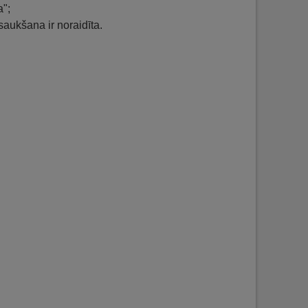
a";
aukšana ir noraidīta.