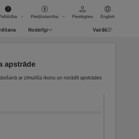
Palīdzība
Piekļūstamība
Pieslēgties
English
rmēšana
Noderīgi
Vairāk
a apstrāde
labošanā ar zīmulīša ikonu un norādīt apstrādes