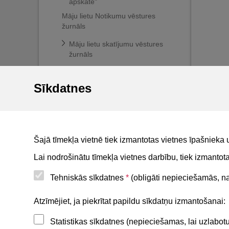
apskate"
Māju lietu Notikumu vēstures
žurnāls
Māju lietu skatījumu vēstures
žurnāls
Mājas lietu darbību ierobežošana
atkarībā no personas rīcībspējas
Sīkdatnes
statusa
BIS reģistri
BIS mobile lietotne
Šajā tīmekļa vietnē tiek izmantotas vietnes īpašnieka 
For non-residents
Lai nodrošinātu tīmekļa vietnes darbību, tiek izmanto
Tehniskās sīkdatnes
*
(obligāti nepieciešamās, nav
Noderīgi
Atzīmējiet, ja piekrītat papildu sīkdatņu izmantošanai:
Statistikas sīkdatnes (nepieciešamas, lai uzlabo
Privātuma politika