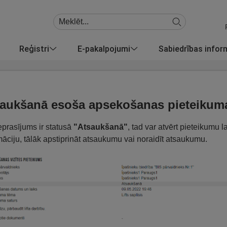
Reģistri
E-pakalpojumi
Sabiedrības info
aukšanā esoša apsekošanas pieteikum
eprasījums ir statusā
"Atsaukšanā"
, tad var atvērt pieteikumu 
māciju, tālāk apstiprināt atsaukumu vai noraidīt atsaukumu.