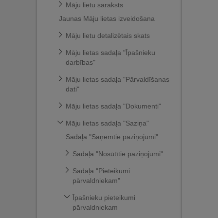
Māju lietu saraksts
Jaunas Māju lietas izveidošana
Māju lietu detalizētais skats
Māju lietas sadaļa "Īpašnieku
darbības"
Māju lietas sadaļa "Pārvaldīšanas
dati"
Māju lietas sadaļa "Dokumenti"
Māju lietas sadaļa "Saziņa"
Sadaļa "Saņemtie paziņojumi"
Sadaļa "Nosūtītie paziņojumi"
Sadaļa "Pieteikumi
pārvaldniekam"
Īpašnieku pieteikumi
pārvaldniekam