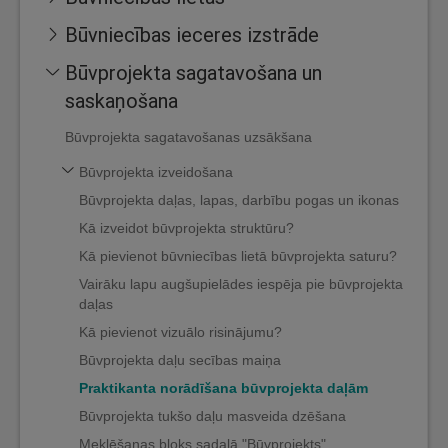
Būvniecības ieceres izstrāde
Būvprojekta sagatavošana un
saskaņošana
Būvprojekta sagatavošanas uzsākšana
Būvprojekta izveidošana
Būvprojekta daļas, lapas, darbību pogas un ikonas
Kā izveidot būvprojekta struktūru?
Kā pievienot būvniecības lietā būvprojekta saturu?
Vairāku lapu augšupielādes iespēja pie būvprojekta
daļas
Kā pievienot vizuālo risinājumu?
Būvprojekta daļu secības maiņa
Praktikanta norādīšana būvprojekta daļām
Būvprojekta tukšo daļu masveida dzēšana
Meklēšanas bloks sadaļā "Būvprojekts"