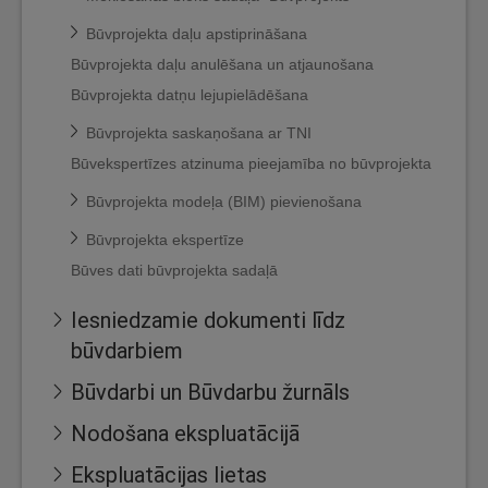
Būvprojekta daļu apstiprināšana
Būvprojekta daļu anulēšana un atjaunošana
Būvprojekta datņu lejupielādēšana
Būvprojekta saskaņošana ar TNI
Būvekspertīzes atzinuma pieejamība no būvprojekta
Būvprojekta modeļa (BIM) pievienošana
Būvprojekta ekspertīze
Būves dati būvprojekta sadaļā
Iesniedzamie dokumenti līdz
būvdarbiem
Būvdarbi un Būvdarbu žurnāls
Nodošana ekspluatācijā
Ekspluatācijas lietas