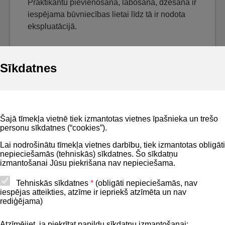
Praktikantu pievienošana, labošana, dzēšana ir
iespējama būvniecības lietai līdz tā ir nodota
ekspluatācijā.
Sīkdatnes
Noderīgi
Šajā tīmekļa vietnē tiek izmantotas vietnes īpašnieka un trešo
Privātuma politika
personu sīkdatnes (“cookies”).
BIS lietošanas noteikumi
Lai nodrošinātu tīmekļa vietnes darbību, tiek izmantotas obligāti
nepieciešamās (tehniskās) sīkdatnes. Šo sīkdatņu
Lapas karte
izmantošanai Jūsu piekrišana nav nepieciešama.
Piekļūstamības paziņojums
Tehniskās sīkdatnes
*
(obligāti nepieciešamās, nav
iespējas atteikties, atzīme ir iepriekš atzīmēta un nav
BIS mobile lietošanas noteikumi
rediģējama)
Atzīmējiet, ja piekrītat papildu sīkdatņu izmantošanai: