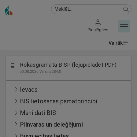
Pieslēgties
Vairāk
Rokasgrāmata BISP (lejupielādēt PDF)
06.08.2026 Versija 284.0
Ievads
BIS lietošanas pamatprincipi
Mani dati BIS
Pilnvaras un deleģējumi
Būvniecības lietas