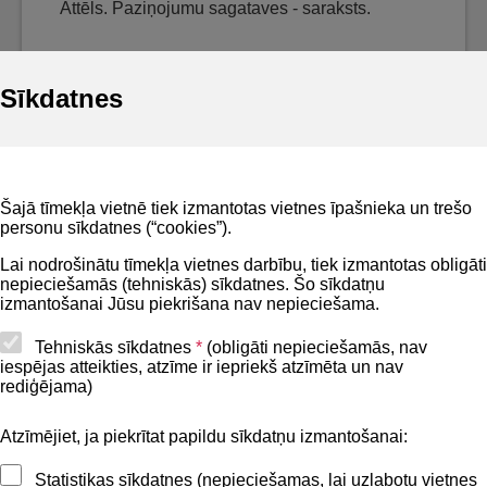
Attēls. Paziņojumu sagataves - saraksts.
Sīkdatnes
Noderīgi
Šajā tīmekļa vietnē tiek izmantotas vietnes īpašnieka un trešo
Privātuma politika
personu sīkdatnes (“cookies”).
BIS lietošanas noteikumi
Lai nodrošinātu tīmekļa vietnes darbību, tiek izmantotas obligāti
nepieciešamās (tehniskās) sīkdatnes. Šo sīkdatņu
Lapas karte
izmantošanai Jūsu piekrišana nav nepieciešama.
Piekļūstamības paziņojums
Tehniskās sīkdatnes
*
(obligāti nepieciešamās, nav
iespējas atteikties, atzīme ir iepriekš atzīmēta un nav
BIS mobile lietošanas noteikumi
rediģējama)
Atzīmējiet, ja piekrītat papildu sīkdatņu izmantošanai:
Kontakti
Statistikas sīkdatnes (nepieciešamas, lai uzlabotu vietnes