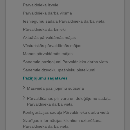
Pārvaldnieka izvēle
Pārvaldnieka darba virsma
Iesniegumu sadaļa Pārvaldnieka darba vietā
Pārvaldnieka darbinieki
Aktuālās pārvaldāmās mājas
Vēsturiskās pārvaldāmās mājas
Manas pārvaldāmās mājas
Saņemtie paziņojumi Pārvaldnieka darba vietā
Saņemtie dzīvokļu īpašnieku pieteikumi
Paziņojumu sagataves
Masveida paziņojumu sūtīšana
Pārvaldīšanas pilnvaru un deleģējumu sadaļa
Pārvaldnieka darba vietā
Konfigurācijas sadaļa Pārvaldnieka darba vietā
Svarīgas informācijas klientiem uzturēšana
Pārvaldnieka darba vietā