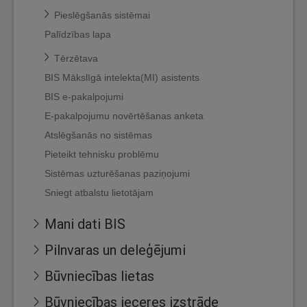
Pieslēgšanās sistēmai
Palīdzības lapa
Tērzētava
BIS Mākslīgā intelekta(MI) asistents
BIS e-pakalpojumi
E-pakalpojumu novērtēšanas anketa
Atslēgšanās no sistēmas
Pieteikt tehnisku problēmu
Sistēmas uzturēšanas paziņojumi
Sniegt atbalstu lietotājam
Mani dati BIS
Pilnvaras un deleģējumi
Būvniecības lietas
Būvniecības ieceres izstrāde